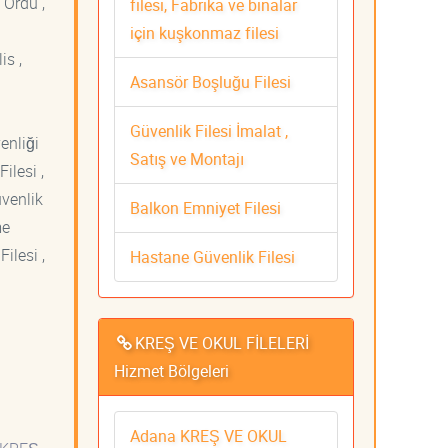
 Ordu ,
filesi, Fabrika ve binalar
için kuşkonmaz filesi
is ,
Asansör Boşluğu Filesi
Güvenlik Filesi İmalat ,
venliği
Satış ve Montajı
ilesi ,
üvenlik
Balkon Emniyet Filesi
me
ilesi ,
Hastane Güvenlik Filesi
KREŞ VE OKUL FİLELERİ
Hizmet Bölgeleri
Adana KREŞ VE OKUL