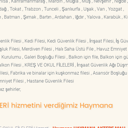
Manisa , Kahramanmaraş , Mardin , Muğla , Muş , Nevşehir , Niğde ,
rdağ , Tokat , Trabzon , Tunceli , Şanlıurfa , Uşak , Van , Yozgat ,
 Batman , Şırnak , Bartın , Ardahan , Iğdır , Yalova , Karabük , Kil
lik Filesi , Kedi Filesi, Kedi Güvenlik Filesi , İnşaat Filesi, İş Gü
luk Filesi, Merdiven Filesi , Halı Saha Üstü File , Havuz Emniyet F
 Kurulumu , Galeri Boşluğu Filesi , Balkon için file, Balkon için g
si Balkon Filesi , KREŞ VE OKUL FİLELERİ , İnşaat Güvenlik Ağı Düş
lesi, Fabrika ve binalar için kuşkonmaz filesi , Asansör Boşluğu F
mniyet Filesi , Hastane Güvenlik Filesi
z şehirler;
LERİ hizmetini verdiğimiz Haymana