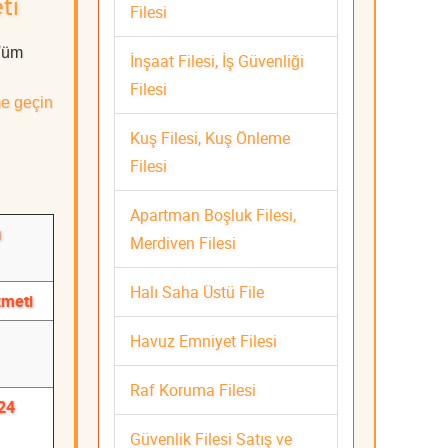
ti
Filesi
 Tüm
İnşaat Filesi, İş Güvenliği
Filesi
me geçin
Kuş Filesi, Kuş Önleme
Filesi
Apartman Boşluk Filesi,
ı
Merdiven Filesi
Halı Saha Üstü File
zmeti
Havuz Emniyet Filesi
Raf Koruma Filesi
24
Güvenlik Filesi Satış ve