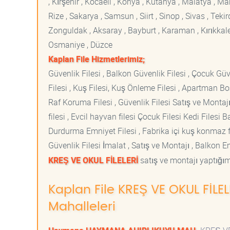
, Kırşehir , Kocaeli , Konya , Kütahya , Malatya , 
Rize , Sakarya , Samsun , Siirt , Sinop , Sivas , Teki
Zonguldak , Aksaray , Bayburt , Karaman , Kırıkkale ,
Osmaniye , Düzce
Kaplan File Hizmetlerimiz;
Güvenlik Filesi , Balkon Güvenlik Filesi , Çocuk Güven
Filesi , Kuş Filesi, Kuş Önleme Filesi , Apartman Boş
Raf Koruma Filesi , Güvenlik Filesi Satış ve Montajı
filesi , Evcil hayvan filesi Çocuk Filesi Kedi File
Durdurma Emniyet Filesi , Fabrika içi kuş konmaz fi
Güvenlik Filesi İmalat , Satış ve Montajı , Balkon E
KREŞ VE OKUL FİLELERİ
satış ve montajı yaptığımı
Kaplan File KREŞ VE OKUL FİLE
Mahalleleri