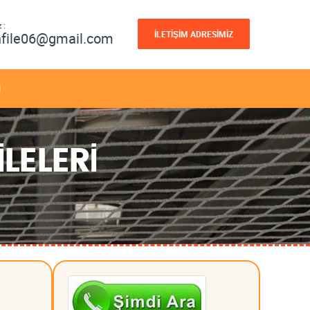
 :
İLETİŞİM ADRESİMİZ
nfile06@gmail.com
M
LELERİ