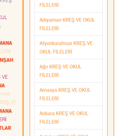
KREŞ
FİLELERİ
KUL
Adıyaman KREŞ VE OKUL
A
FİLELERİ
MANA
Afyonkarahisar KREŞ VE
ELERİ
OKUL FİLELERİ
ANŞAH
Ağrı KREŞ VE OKUL
FİLELERİ
 VE
NA
Amasya KREŞ VE OKUL
izmeti
FİLELERİ
REŞ VE
MANA
Ankara KREŞ VE OKUL
ERİ
FİLELERİ
TLAR