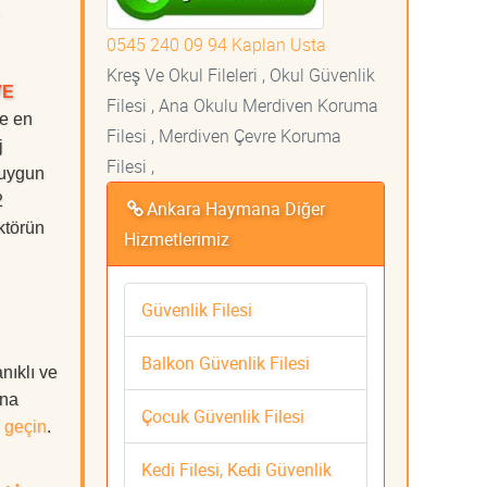
0545 240 09 94 Kaplan Usta
Kreş Ve Okul Fileleri , Okul Güvenlik
VE
Filesi , Ana Okulu Merdiven Koruma
de en
Filesi , Merdiven Çevre Koruma
j
Filesi ,
 uygun
2
Ankara Haymana Diğer
ktörün
Hizmetlerimiz
Güvenlik Filesi
Balkon Güvenlik Filesi
ıklı ve
ına
Çocuk Güvenlik Filesi
 geçin
.
Kedi Filesi, Kedi Güvenlik