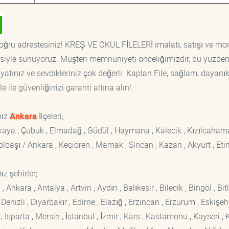
oğru adrestesiniz! KREŞ VE OKUL FİLELERİ imalatı, satışı ve mon
tisiyle sunuyoruz. Müşteri memnuniyeti önceliğimizdir, bu yüzden
yatınız ve sevdikleriniz çok değerli. Kaplan File, sağlam, dayanık
 ile güvenliğinizi garanti altına alın!
mız
Ankara
İlçeleri;
ankaya , Çubuk , Elmadağ , Güdül , Haymana , Kalecik , Kızılcaham
 Gölbaşı / Ankara , Keçiören , Mamak , Sincan , Kazan , Akyurt , Eti
z şehirler;
kara , Antalya , Artvin , Aydın , Balıkesir , Bilecik , Bingöl , Bitli
enizli , Diyarbakır , Edirne , Elazığ , Erzincan , Erzurum , Eskişehi
sparta , Mersin , İstanbul , İzmir , Kars , Kastamonu , Kayseri , K