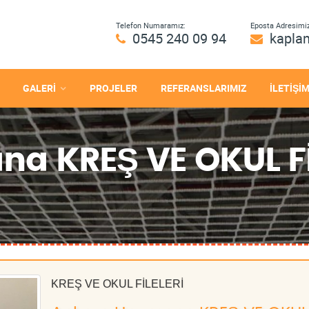
Telefon Numaramız:
Eposta Adresimiz
0545 240 09 94
kapla
GALERİ
PROJELER
REFERANSLARIMIZ
İLETİŞİ
a KREŞ VE OKUL Fİ
KREŞ VE OKUL FİLELERİ