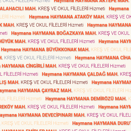
 OKUL FİLELERİ Hizmeti
Haymana HAYMANA AKTEPE MAH.
ALAHACILI MAH.
KREŞ VE OKUL FİLELERİ Hizmeti
Haymana
LERİ Hizmeti
Haymana HAYMANA ATAKÖY MAH.
KREŞ VE O
K MAH.
KREŞ VE OKUL FİLELERİ Hizmeti
Haymana HAYMAN
zmeti
Haymana HAYMANA BOĞAZKAYA MAH.
KREŞ VE OKUL
HÜYÜK MAH.
KREŞ VE OKUL FİLELERİ Hizmeti
Haymana HAY
Haymana HAYMANA BÜYÜKKONAK MAH.
KREŞ VE OKUL FİL
H.
KREŞ VE OKUL FİLELERİ Hizmeti
Haymana HAYMANA CİH
 HAYMANA CİNGİRLİ MAH.
KREŞ VE OKUL FİLELERİ Hizmeti
 FİLELERİ Hizmeti
Haymana HAYMANA ÇALDAĞ MAH.
KREŞ
LIŞ MAH.
KREŞ VE OKUL FİLELERİ Hizmeti
Haymana HAYMA
aymana HAYMANA ÇAYRAZ MAH.
KREŞ VE OKUL FİLELERİ H
UL FİLELERİ Hizmeti
Haymana HAYMANA DEMİRÖZÜ MAH.
K
REKÖY MAH.
KREŞ VE OKUL FİLELERİ Hizmeti
Haymana HAY
aymana HAYMANA DEVECİPINARI MAH.
KREŞ VE OKUL FİLEL
.
KREŞ VE OKUL FİLELERİ Hizmeti
Haymana HAYMANA DURU