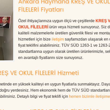
Ankara Haymana KREŞ VE OKUL
FİLELERİ Fiyatları
Özel ihtiyaçlarınıza uygun ölçü ve çeşitlerde
KREŞ 
OKUL FİLELERİ
ürün veya hizmeti sunuyoruz. Siz 
kaliteli malzemelerle üretilen güvenlik filesi ve monta
hizmetleri için bize
iletişim
sayfamızdan ulaşarak en
fiyat teklifini alabilirsiniz. TÜV SÜD 1263-1 ve 1263-
standartlarına uygun olarak üretilen ürünlerimizle, se
en avantajlı fiyatlarını size sunuyoruz.
Ş VE OKUL FİLELERİ Hizmeti
e en yüksek kaliteyi en uygun fiyatlarla sunmaktayız. Dayan
ız, doğru yerdesiniz. Hem ekonomik hem de TÜV SÜD standartlar
irsiniz. Detaylı bilgi ve fiyat teklifi için
hemen bizimle iletişime