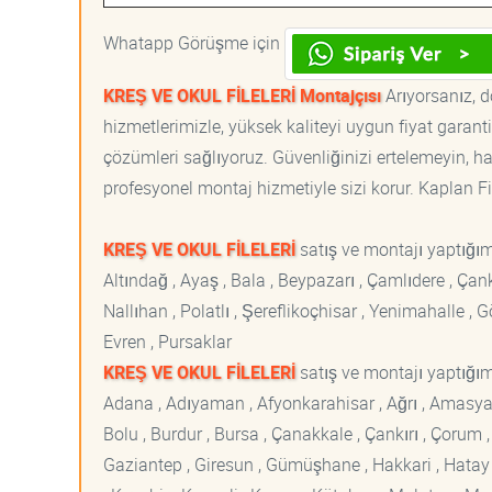
Whatapp Görüşme için
KREŞ VE OKUL FİLELERİ Montajçısı
Arıyorsanız, d
hizmetlerimizle, yüksek kaliteyi uygun fiyat garan
çözümleri sağlıyoruz. Güvenliğinizi ertelemeyin, ha
profesyonel montaj hizmetiyle sizi korur. Kaplan File
KREŞ VE OKUL FİLELERİ
satış ve montajı yaptığı
Altındağ , Ayaş , Bala , Beypazarı , Çamlıdere , Ç
Nallıhan , Polatlı , Şereflikoçhisar , Yenimahalle ,
Evren , Pursaklar
KREŞ VE OKUL FİLELERİ
satış ve montajı yaptığımı
Adana , Adıyaman , Afyonkarahisar , Ağrı , Amasya , An
Bolu , Burdur , Bursa , Çanakkale , Çankırı , Çorum , D
Gaziantep , Giresun , Gümüşhane , Hakkari , Hatay , I