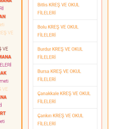
YMANA
Bitlis KREŞ VE OKUL
Rİ
FİLELERİ
AN
eti
Bolu KREŞ VE OKUL
EŞ VE
FİLELERİ
 VE
Burdur KREŞ VE OKUL
MANA
FİLELERİ
ELERİ
Bursa KREŞ VE OKUL
MAK
FİLELERİ
zmeti
 VE
Çanakkale KREŞ VE OKUL
ANA
FİLELERİ
İ
URT
Çankırı KREŞ VE OKUL
eti
FİLELERİ