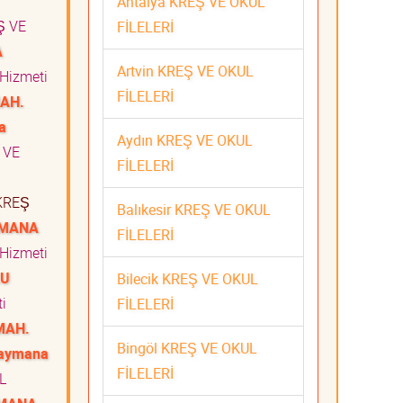
Antalya KREŞ VE OKUL
Ş VE
FİLELERİ
A
Artvin KREŞ VE OKUL
Hizmeti
FİLELERİ
AH.
a
Aydın KREŞ VE OKUL
 VE
FİLELERİ
REŞ
Balıkesir KREŞ VE OKUL
YMANA
FİLELERİ
Hizmeti
LU
Bilecik KREŞ VE OKUL
ti
FİLELERİ
MAH.
Bingöl KREŞ VE OKUL
aymana
FİLELERİ
L