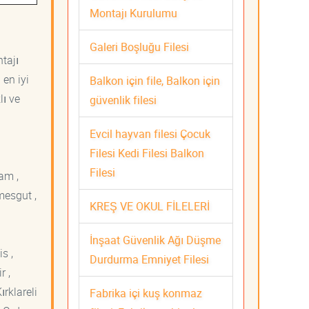
Montajı Kurulumu
Galeri Boşluğu Filesi
tajı
 en iyi
Balkon için file, Balkon için
lı ve
güvenlik filesi
Evcil hayvan filesi Çocuk
Filesi Kedi Filesi Balkon
Filesi
am ,
mesgut ,
KREŞ VE OKUL FİLELERİ
İnşaat Güvenlik Ağı Düşme
s ,
Durdurma Emniyet Filesi
r ,
ırklareli
Fabrika içi kuş konmaz