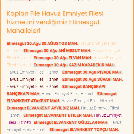
Kaplan File Havuz Emniyet Filesi
hizmetini verdiğimiz Etimesgut
Mahalleleri
Etimesgut 30.Ağu 30 AĞUSTOS MAH.
Havuz Emniyet Filesi
Hizmeti
Etimesgut 30.Ağu AHİ MESUT MAH.
Havuz Emniyet
Filesi Hizmeti
Etimesgut 30.Ağu ELVAN MAH.
Havuz Emniyet
Filesi Hizmeti
Etimesgut 30.Ağu KAZIM KARABEKİR MAH.
Havuz Emniyet Filesi Hizmeti
Etimesgut 30.Ağu PİYADE MAH.
Havuz Emniyet Filesi Hizmeti
Etimesgut 30.Ağu SÜVARİ MAH.
Havuz Emniyet Filesi Hizmeti
Etimesgut BAHÇEKAPI
BAHÇEKAPI MAH.
Havuz Emniyet Filesi Hizmeti
Etimesgut
ELVANKENT ATAKENT MAH.
Havuz Emniyet Filesi Hizmeti
Etimesgut ELVANKENT AYYILDIZ MAH.
Havuz Emniyet Filesi
Hizmeti
Etimesgut ELVANKENT ETİLER MAH.
Havuz Emniyet
Filesi Hizmeti
Etimesgut ELVANKENT OĞUZLAR MAH.
Havuz
Emniyet Filesi Hizmeti
Etimesgut ELVANKENT TOPÇU MAH.