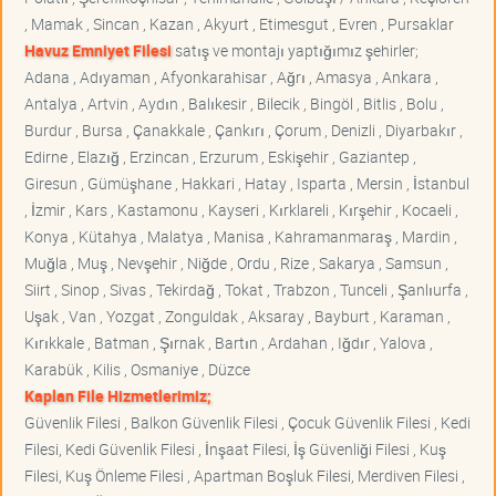
, Mamak , Sincan , Kazan , Akyurt , Etimesgut , Evren , Pursaklar
Havuz Emniyet Filesi
satış ve montajı yaptığımız şehirler;
Adana , Adıyaman , Afyonkarahisar , Ağrı , Amasya , Ankara ,
Antalya , Artvin , Aydın , Balıkesir , Bilecik , Bingöl , Bitlis , Bolu ,
Burdur , Bursa , Çanakkale , Çankırı , Çorum , Denizli , Diyarbakır ,
Edirne , Elazığ , Erzincan , Erzurum , Eskişehir , Gaziantep ,
Giresun , Gümüşhane , Hakkari , Hatay , Isparta , Mersin , İstanbul
, İzmir , Kars , Kastamonu , Kayseri , Kırklareli , Kırşehir , Kocaeli ,
Konya , Kütahya , Malatya , Manisa , Kahramanmaraş , Mardin ,
Muğla , Muş , Nevşehir , Niğde , Ordu , Rize , Sakarya , Samsun ,
Siirt , Sinop , Sivas , Tekirdağ , Tokat , Trabzon , Tunceli , Şanlıurfa ,
Uşak , Van , Yozgat , Zonguldak , Aksaray , Bayburt , Karaman ,
Kırıkkale , Batman , Şırnak , Bartın , Ardahan , Iğdır , Yalova ,
Karabük , Kilis , Osmaniye , Düzce
Kaplan File Hizmetlerimiz;
Güvenlik Filesi , Balkon Güvenlik Filesi , Çocuk Güvenlik Filesi , Kedi
Filesi, Kedi Güvenlik Filesi , İnşaat Filesi, İş Güvenliği Filesi , Kuş
Filesi, Kuş Önleme Filesi , Apartman Boşluk Filesi, Merdiven Filesi ,