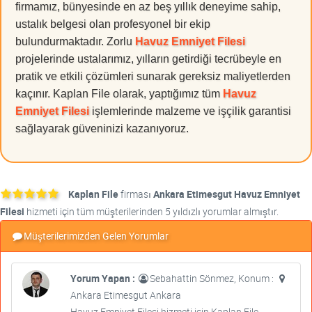
firmamız, bünyesinde en az beş yıllık deneyime sahip,
ustalık belgesi olan profesyonel bir ekip
bulundurmaktadır. Zorlu
Havuz Emniyet Filesi
projelerinde ustalarımız, yılların getirdiği tecrübeyle en
pratik ve etkili çözümleri sunarak gereksiz maliyetlerden
kaçınır. Kaplan File olarak, yaptığımız tüm
Havuz
Emniyet Filesi
işlemlerinde malzeme ve işçilik garantisi
sağlayarak güveninizi kazanıyoruz.
Kaplan File
firması
Ankara Etimesgut Havuz Emniyet
Filesi
hizmeti için tüm müşterilerinden 5 yıldızlı yorumlar almıştır.
Müşterilerimizden Gelen Yorumlar
Yorum Yapan :
Sebahattin Sönmez, Konum :
Ankara Etimesgut Ankara
Havuz Emniyet Filesi hizmeti için Kaplan File