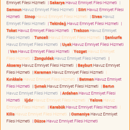
Emniyet Filesi Hizmeti
|
Sakarya
Havuz Emniyet Filesi Hizmeti
|
Samsun
Havuz Emniyet Filesi Hizmeti
|
Siirt
Havuz Emniyet Filesi
Hizmeti
|
Sinop
Havuz Emniyet Filesi Hizmeti
|
Sivas
Havuz
Emniyet Filesi Hizmeti
|
Tekirdağ
Havuz Emniyet Filesi Hizmeti
|
Tokat
Havuz Emniyet Filesi Hizmeti
|
Trabzon
Havuz Emniyet
Filesi Hizmeti
|
Tunceli
Havuz Emniyet Filesi Hizmeti
|
Şanlıurfa
Havuz Emniyet Filesi Hizmeti
|
Uşak
Havuz Emniyet Filesi Hizmeti
|
Van
Havuz Emniyet Filesi Hizmeti
|
Yozgat
Havuz Emniyet
Filesi Hizmeti
|
Zonguldak
Havuz Emniyet Filesi Hizmeti
|
Aksaray
Havuz Emniyet Filesi Hizmeti
|
Bayburt
Havuz Emniyet
Filesi Hizmeti
|
Karaman
Havuz Emniyet Filesi Hizmeti
|
Kırıkkale
Havuz Emniyet Filesi Hizmeti
|
Batman
Havuz Emniyet
Filesi Hizmeti
|
Şırnak
Havuz Emniyet Filesi Hizmeti
|
Bartın
Havuz Emniyet Filesi Hizmeti
|
Ardahan
Havuz Emniyet Filesi
Hizmeti
|
Iğdır
Havuz Emniyet Filesi Hizmeti
|
Yalova
Havuz
Emniyet Filesi Hizmeti
|
Karabük
Havuz Emniyet Filesi Hizmeti
|
Kilis
Havuz Emniyet Filesi Hizmeti
|
Osmaniye
Havuz Emniyet
Filesi Hizmeti
|
Düzce
Havuz Emniyet Filesi Hizmeti