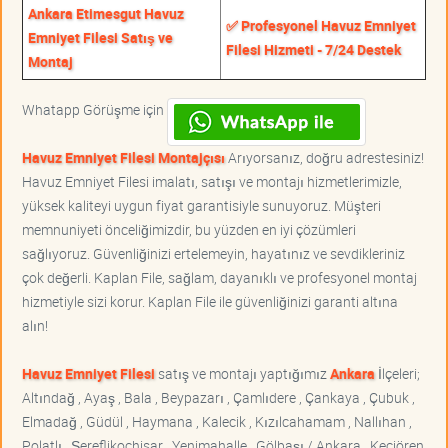
Ankara Etimesgut Havuz
✅ Profesyonel Havuz Emniyet
Emniyet Filesi Satış ve
Filesi Hizmeti - 7/24 Destek
Montaj
Whatapp Görüşme için
Havuz Emniyet Filesi Montajçısı
Arıyorsanız, doğru adrestesiniz!
Havuz Emniyet Filesi imalatı, satışı ve montajı hizmetlerimizle,
yüksek kaliteyi uygun fiyat garantisiyle sunuyoruz. Müşteri
memnuniyeti önceliğimizdir, bu yüzden en iyi çözümleri
sağlıyoruz. Güvenliğinizi ertelemeyin, hayatınız ve sevdikleriniz
çok değerli. Kaplan File, sağlam, dayanıklı ve profesyonel montaj
hizmetiyle sizi korur. Kaplan File ile güvenliğinizi garanti altına
alın!
Havuz Emniyet Filesi
satış ve montajı yaptığımız
Ankara
İlçeleri;
Altındağ , Ayaş , Bala , Beypazarı , Çamlıdere , Çankaya , Çubuk ,
Elmadağ , Güdül , Haymana , Kalecik , Kızılcahamam , Nallıhan ,
Polatlı , Şereflikoçhisar , Yenimahalle , Gölbaşı / Ankara , Keçiören