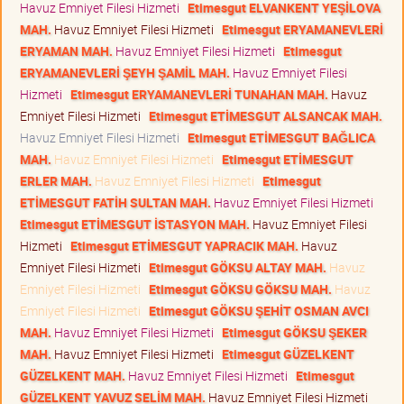
Havuz Emniyet Filesi Hizmeti
Etimesgut ELVANKENT YEŞİLOVA
MAH.
Havuz Emniyet Filesi Hizmeti
Etimesgut ERYAMANEVLERİ
ERYAMAN MAH.
Havuz Emniyet Filesi Hizmeti
Etimesgut
ERYAMANEVLERİ ŞEYH ŞAMİL MAH.
Havuz Emniyet Filesi
Hizmeti
Etimesgut ERYAMANEVLERİ TUNAHAN MAH.
Havuz
Emniyet Filesi Hizmeti
Etimesgut ETİMESGUT ALSANCAK MAH.
Havuz Emniyet Filesi Hizmeti
Etimesgut ETİMESGUT BAĞLICA
MAH.
Havuz Emniyet Filesi Hizmeti
Etimesgut ETİMESGUT
ERLER MAH.
Havuz Emniyet Filesi Hizmeti
Etimesgut
ETİMESGUT FATİH SULTAN MAH.
Havuz Emniyet Filesi Hizmeti
Etimesgut ETİMESGUT İSTASYON MAH.
Havuz Emniyet Filesi
Hizmeti
Etimesgut ETİMESGUT YAPRACIK MAH.
Havuz
Emniyet Filesi Hizmeti
Etimesgut GÖKSU ALTAY MAH.
Havuz
Emniyet Filesi Hizmeti
Etimesgut GÖKSU GÖKSU MAH.
Havuz
Emniyet Filesi Hizmeti
Etimesgut GÖKSU ŞEHİT OSMAN AVCI
MAH.
Havuz Emniyet Filesi Hizmeti
Etimesgut GÖKSU ŞEKER
MAH.
Havuz Emniyet Filesi Hizmeti
Etimesgut GÜZELKENT
GÜZELKENT MAH.
Havuz Emniyet Filesi Hizmeti
Etimesgut
GÜZELKENT YAVUZ SELİM MAH.
Havuz Emniyet Filesi Hizmeti