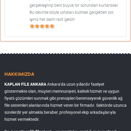
gerçekleştirip beni büyük bir sorundan kurtardılar.
Bu devirde böyle ustaları bulmak gerçekten zor,
işiniz her daim rast gelsin
HAKKIMIZDA
KAPLAN FİLE ANKARA
Ankara'da uzun yıllardır faaliyet
göstermekte olan, müşteri memnuniyeti, kaliteli hizmet ve uygun
fiyatlı çözümleri sunmak gibi prensipleri benimseyerek güvenlik ağ
file sistemleri alanlarında hizmet veren bir firmadır. Sektörde uzunca
sürelerdir yer almakla beraber, profesyonel ekip arkadaşlarıyla
hizmet vermektedir.