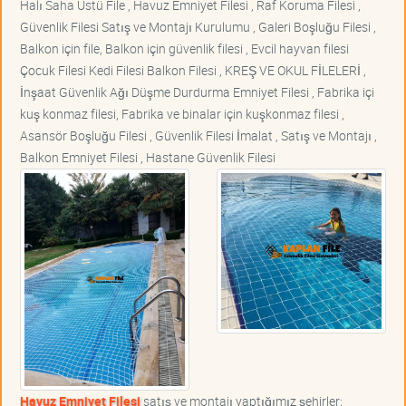
Halı Saha Üstü File , Havuz Emniyet Filesi , Raf Koruma Filesi ,
Güvenlik Filesi Satış ve Montajı Kurulumu , Galeri Boşluğu Filesi ,
Balkon için file, Balkon için güvenlik filesi , Evcil hayvan filesi
Çocuk Filesi Kedi Filesi Balkon Filesi , KREŞ VE OKUL FİLELERİ ,
İnşaat Güvenlik Ağı Düşme Durdurma Emniyet Filesi , Fabrika içi
kuş konmaz filesi, Fabrika ve binalar için kuşkonmaz filesi ,
Asansör Boşluğu Filesi , Güvenlik Filesi İmalat , Satış ve Montajı ,
Balkon Emniyet Filesi , Hastane Güvenlik Filesi
Havuz Emniyet Filesi
satış ve montajı yaptığımız şehirler;