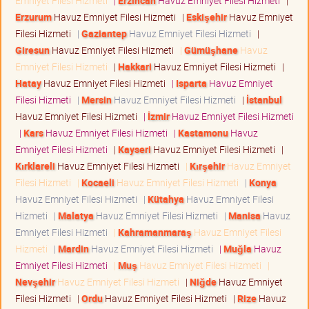
Emniyet Filesi Hizmeti
|
Erzincan
Havuz Emniyet Filesi Hizmeti
|
Erzurum
Havuz Emniyet Filesi Hizmeti
|
Eskişehir
Havuz Emniyet
Filesi Hizmeti
|
Gaziantep
Havuz Emniyet Filesi Hizmeti
|
Giresun
Havuz Emniyet Filesi Hizmeti
|
Gümüşhane
Havuz
Emniyet Filesi Hizmeti
|
Hakkari
Havuz Emniyet Filesi Hizmeti
|
Hatay
Havuz Emniyet Filesi Hizmeti
|
Isparta
Havuz Emniyet
Filesi Hizmeti
|
Mersin
Havuz Emniyet Filesi Hizmeti
|
İstanbul
Havuz Emniyet Filesi Hizmeti
|
İzmir
Havuz Emniyet Filesi Hizmeti
|
Kars
Havuz Emniyet Filesi Hizmeti
|
Kastamonu
Havuz
Emniyet Filesi Hizmeti
|
Kayseri
Havuz Emniyet Filesi Hizmeti
|
Kırklareli
Havuz Emniyet Filesi Hizmeti
|
Kırşehir
Havuz Emniyet
Filesi Hizmeti
|
Kocaeli
Havuz Emniyet Filesi Hizmeti
|
Konya
Havuz Emniyet Filesi Hizmeti
|
Kütahya
Havuz Emniyet Filesi
Hizmeti
|
Malatya
Havuz Emniyet Filesi Hizmeti
|
Manisa
Havuz
Emniyet Filesi Hizmeti
|
Kahramanmaraş
Havuz Emniyet Filesi
Hizmeti
|
Mardin
Havuz Emniyet Filesi Hizmeti
|
Muğla
Havuz
Emniyet Filesi Hizmeti
|
Muş
Havuz Emniyet Filesi Hizmeti
|
Nevşehir
Havuz Emniyet Filesi Hizmeti
|
Niğde
Havuz Emniyet
Filesi Hizmeti
|
Ordu
Havuz Emniyet Filesi Hizmeti
|
Rize
Havuz