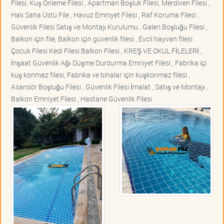
Filesi, Kuş Önleme Filesi , Apartman Boşluk Filesi, Merdiven Filesi ,
Halı Saha Üstü File , Havuz Emniyet Filesi , Raf Koruma Filesi ,
Güvenlik Filesi Satış ve Montajı Kurulumu , Galeri Boşluğu Filesi ,
Balkon için file, Balkon için güvenlik filesi , Evcil hayvan filesi
Çocuk Filesi Kedi Filesi Balkon Filesi , KREŞ VE OKUL FİLELERİ ,
İnşaat Güvenlik Ağı Düşme Durdurma Emniyet Filesi , Fabrika içi
kuş konmaz filesi, Fabrika ve binalar için kuşkonmaz filesi ,
Asansör Boşluğu Filesi , Güvenlik Filesi İmalat , Satış ve Montajı ,
Balkon Emniyet Filesi , Hastane Güvenlik Filesi