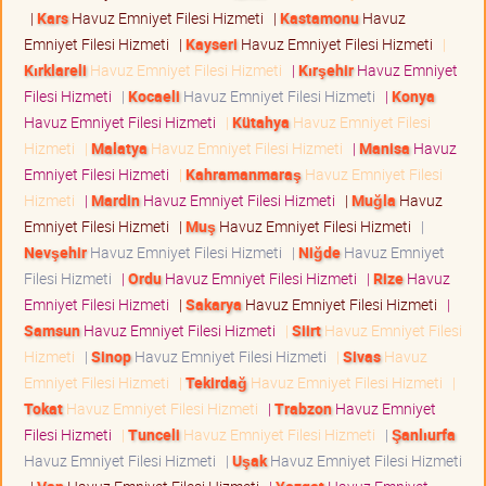
|
Kars
Havuz Emniyet Filesi Hizmeti
|
Kastamonu
Havuz
Emniyet Filesi Hizmeti
|
Kayseri
Havuz Emniyet Filesi Hizmeti
|
Kırklareli
Havuz Emniyet Filesi Hizmeti
|
Kırşehir
Havuz Emniyet
Filesi Hizmeti
|
Kocaeli
Havuz Emniyet Filesi Hizmeti
|
Konya
Havuz Emniyet Filesi Hizmeti
|
Kütahya
Havuz Emniyet Filesi
Hizmeti
|
Malatya
Havuz Emniyet Filesi Hizmeti
|
Manisa
Havuz
Emniyet Filesi Hizmeti
|
Kahramanmaraş
Havuz Emniyet Filesi
Hizmeti
|
Mardin
Havuz Emniyet Filesi Hizmeti
|
Muğla
Havuz
Emniyet Filesi Hizmeti
|
Muş
Havuz Emniyet Filesi Hizmeti
|
Nevşehir
Havuz Emniyet Filesi Hizmeti
|
Niğde
Havuz Emniyet
Filesi Hizmeti
|
Ordu
Havuz Emniyet Filesi Hizmeti
|
Rize
Havuz
Emniyet Filesi Hizmeti
|
Sakarya
Havuz Emniyet Filesi Hizmeti
|
Samsun
Havuz Emniyet Filesi Hizmeti
|
Siirt
Havuz Emniyet Filesi
Hizmeti
|
Sinop
Havuz Emniyet Filesi Hizmeti
|
Sivas
Havuz
Emniyet Filesi Hizmeti
|
Tekirdağ
Havuz Emniyet Filesi Hizmeti
|
Tokat
Havuz Emniyet Filesi Hizmeti
|
Trabzon
Havuz Emniyet
Filesi Hizmeti
|
Tunceli
Havuz Emniyet Filesi Hizmeti
|
Şanlıurfa
Havuz Emniyet Filesi Hizmeti
|
Uşak
Havuz Emniyet Filesi Hizmeti