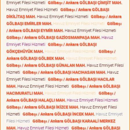
Emniyet Filesi Hizmeti
Gölbaşı / Ankara GÖLBAŞI ÇİMŞİT MAH.
Havuz Emniyet Filesi Hizmeti
Gölbaşı / Ankara GÖLBAŞI
DİKİLİTAŞ MAH.
Havuz Emniyet Filesi Hizmeti
Gölbaşı / Ankara
GÖLBAŞI EMİRLER MAH.
Havuz Emniyet Filesi Hizmeti
Gölbaşı
/ Ankara GÖLBAŞI EYMİR MAH.
Havuz Emniyet Filesi Hizmeti
Gölbaşı / Ankara GÖLBAŞI GAZİOSMANPAŞA MAH.
Havuz
Emniyet Filesi Hizmeti
Gölbaşı / Ankara GÖLBAŞI
GÖKÇEHÜYÜK MAH.
Havuz Emniyet Filesi Hizmeti
Gölbaşı /
Ankara GÖLBAŞI GÖLBEK MAH.
Havuz Emniyet Filesi Hizmeti
Gölbaşı / Ankara GÖLBAŞI GÜNALAN MAH.
Havuz Emniyet Filesi
Hizmeti
Gölbaşı / Ankara GÖLBAŞI HACIHASAN MAH.
Havuz
Emniyet Filesi Hizmeti
Gölbaşı / Ankara GÖLBAŞI HACILAR
MAH.
Havuz Emniyet Filesi Hizmeti
Gölbaşı / Ankara GÖLBAŞI
HACIMURATLI MAH.
Havuz Emniyet Filesi Hizmeti
Gölbaşı /
Ankara GÖLBAŞI HALAÇLI MAH.
Havuz Emniyet Filesi Hizmeti
Gölbaşı / Ankara GÖLBAŞI İKİZCE MAH.
Havuz Emniyet Filesi
Hizmeti
Gölbaşı / Ankara GÖLBAŞI İNCEK MAH.
Havuz Emniyet
Filesi Hizmeti
Gölbaşı / Ankara GÖLBAŞI KARAALİ MERKEZ
MAH.
Havuz Emniyet Filesi Hizmeti
Gölbaşı / Ankara GÖLBAŞI