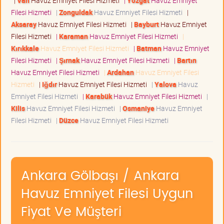
|
Van
Havuz Emniyet Filesi Hizmeti
|
Yozgat
Havuz Emniyet
Filesi Hizmeti
|
Zonguldak
Havuz Emniyet Filesi Hizmeti
|
Aksaray
Havuz Emniyet Filesi Hizmeti
|
Bayburt
Havuz Emniyet
Filesi Hizmeti
|
Karaman
Havuz Emniyet Filesi Hizmeti
|
Kırıkkale
Havuz Emniyet Filesi Hizmeti
|
Batman
Havuz Emniyet
Filesi Hizmeti
|
Şırnak
Havuz Emniyet Filesi Hizmeti
|
Bartın
Havuz Emniyet Filesi Hizmeti
|
Ardahan
Havuz Emniyet Filesi
Hizmeti
|
Iğdır
Havuz Emniyet Filesi Hizmeti
|
Yalova
Havuz
Emniyet Filesi Hizmeti
|
Karabük
Havuz Emniyet Filesi Hizmeti
|
Kilis
Havuz Emniyet Filesi Hizmeti
|
Osmaniye
Havuz Emniyet
Filesi Hizmeti
|
Düzce
Havuz Emniyet Filesi Hizmeti
Ankara Gölbaşı / Ankara
Havuz Emniyet Filesi Uygun
Fiyat Ve Müşteri