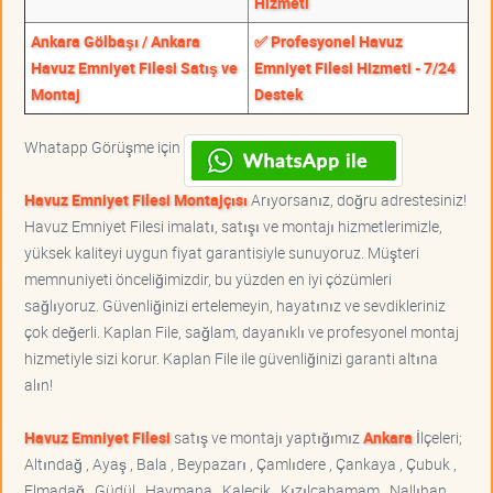
Hizmeti
Ankara Gölbaşı / Ankara
✅ Profesyonel Havuz
Havuz Emniyet Filesi Satış ve
Emniyet Filesi Hizmeti - 7/24
Montaj
Destek
Whatapp Görüşme için
Havuz Emniyet Filesi Montajçısı
Arıyorsanız, doğru adrestesiniz!
Havuz Emniyet Filesi imalatı, satışı ve montajı hizmetlerimizle,
yüksek kaliteyi uygun fiyat garantisiyle sunuyoruz. Müşteri
memnuniyeti önceliğimizdir, bu yüzden en iyi çözümleri
sağlıyoruz. Güvenliğinizi ertelemeyin, hayatınız ve sevdikleriniz
çok değerli. Kaplan File, sağlam, dayanıklı ve profesyonel montaj
hizmetiyle sizi korur. Kaplan File ile güvenliğinizi garanti altına
alın!
Havuz Emniyet Filesi
satış ve montajı yaptığımız
Ankara
İlçeleri;
Altındağ , Ayaş , Bala , Beypazarı , Çamlıdere , Çankaya , Çubuk ,
Elmadağ , Güdül , Haymana , Kalecik , Kızılcahamam , Nallıhan ,