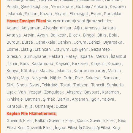
Polatlı , Şereflikoçhisar , Yenimahalle , Gölbaşı / Ankara , Keçiören
, Mamak , Sincan , Kazan , Akyurt , Etimesgut , Evren , Pursaklar
Havuz Emniyet Filesi
satış ve montajı yaptığımız şehirler;
Adana , Adıyaman , Afyonkarahisar , Ağrı , Amasya , Ankara ,
Antalya , Artvin , Aydın , Balıkesir , Bilecik , Bingöl , Bitlis , Bolu ,
Burdur , Bursa , Çanakkale , Çankırı , Çorum , Denizli , Diyarbakır ,
Edirne , Elazığ , Erzincan , Erzurum , Eskişehir , Gaziantep ,
Giresun , Gümüşhane , Hakkari , Hatay , Isparta , Mersin , İstanbul
, İzmir , Kars , Kastamonu , Kayseri , Kırklareli , Kırşehir , Kocaeli ,
Konya , Kütahya , Malatya , Manisa , Kahramanmaraş , Mardin ,
Muğla , Muş , Nevşehir , Niğde , Ordu , Rize , Sakarya , Samsun ,
Siirt , Sinop , Sivas , Tekirdağ , Tokat , Trabzon , Tunceli , Şanlıurfa ,
Uşak , Van , Yozgat , Zonguldak , Aksaray , Bayburt , Karaman ,
Kırıkkale , Batman , Şırnak , Bartın , Ardahan , Iğdır , Yalova ,
Karabük , Kilis , Osmaniye , Düzce
Kaplan File Hizmetlerimiz;
Güvenlik Filesi , Balkon Güvenlik Filesi , Çocuk Güvenlik Filesi , Kedi
Filesi, Kedi Güvenlik Filesi , İnşaat Filesi, İş Güvenliği Filesi , Kuş