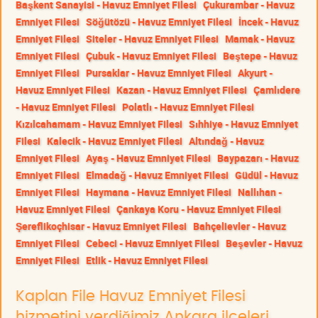
Başkent Sanayisi - Havuz Emniyet Filesi
Çukurambar - Havuz
Emniyet Filesi
Söğütözü - Havuz Emniyet Filesi
İncek - Havuz
Emniyet Filesi
Siteler - Havuz Emniyet Filesi
Mamak - Havuz
Emniyet Filesi
Çubuk - Havuz Emniyet Filesi
Beştepe - Havuz
Emniyet Filesi
Pursaklar - Havuz Emniyet Filesi
Akyurt -
Havuz Emniyet Filesi
Kazan - Havuz Emniyet Filesi
Çamlıdere
- Havuz Emniyet Filesi
Polatlı - Havuz Emniyet Filesi
Kızılcahamam - Havuz Emniyet Filesi
Sıhhiye - Havuz Emniyet
Filesi
Kalecik - Havuz Emniyet Filesi
Altındağ - Havuz
Emniyet Filesi
Ayaş - Havuz Emniyet Filesi
Baypazarı - Havuz
Emniyet Filesi
Elmadağ - Havuz Emniyet Filesi
Güdül - Havuz
Emniyet Filesi
Haymana - Havuz Emniyet Filesi
Nallıhan -
Havuz Emniyet Filesi
Çankaya Koru - Havuz Emniyet Filesi
Şereflikoçhisar - Havuz Emniyet Filesi
Bahçelievler - Havuz
Emniyet Filesi
Cebeci - Havuz Emniyet Filesi
Beşevler - Havuz
Emniyet Filesi
Etlik - Havuz Emniyet Filesi
Kaplan File Havuz Emniyet Filesi
hizmetini verdiğimiz Ankara ilçeleri