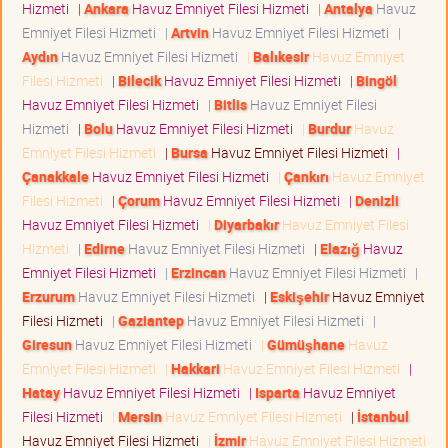
Hizmeti
|
Ankara
Havuz Emniyet Filesi Hizmeti
|
Antalya
Havuz
Emniyet Filesi Hizmeti
|
Artvin
Havuz Emniyet Filesi Hizmeti
|
Aydın
Havuz Emniyet Filesi Hizmeti
|
Balıkesir
Havuz Emniyet
Filesi Hizmeti
|
Bilecik
Havuz Emniyet Filesi Hizmeti
|
Bingöl
Havuz Emniyet Filesi Hizmeti
|
Bitlis
Havuz Emniyet Filesi
Hizmeti
|
Bolu
Havuz Emniyet Filesi Hizmeti
|
Burdur
Havuz
Emniyet Filesi Hizmeti
|
Bursa
Havuz Emniyet Filesi Hizmeti
|
Çanakkale
Havuz Emniyet Filesi Hizmeti
|
Çankırı
Havuz Emniyet
Filesi Hizmeti
|
Çorum
Havuz Emniyet Filesi Hizmeti
|
Denizli
Havuz Emniyet Filesi Hizmeti
|
Diyarbakır
Havuz Emniyet Filesi
Hizmeti
|
Edirne
Havuz Emniyet Filesi Hizmeti
|
Elazığ
Havuz
Emniyet Filesi Hizmeti
|
Erzincan
Havuz Emniyet Filesi Hizmeti
|
Erzurum
Havuz Emniyet Filesi Hizmeti
|
Eskişehir
Havuz Emniyet
Filesi Hizmeti
|
Gaziantep
Havuz Emniyet Filesi Hizmeti
|
Giresun
Havuz Emniyet Filesi Hizmeti
|
Gümüşhane
Havuz
Emniyet Filesi Hizmeti
|
Hakkari
Havuz Emniyet Filesi Hizmeti
|
Hatay
Havuz Emniyet Filesi Hizmeti
|
Isparta
Havuz Emniyet
Filesi Hizmeti
|
Mersin
Havuz Emniyet Filesi Hizmeti
|
İstanbul
Havuz Emniyet Filesi Hizmeti
|
İzmir
Havuz Emniyet Filesi Hizmeti