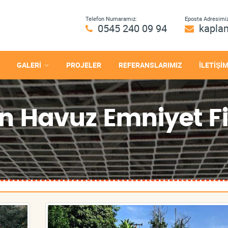
Telefon Numaramız:
Eposta Adresimiz
0545 240 09 94
kapla
GALERİ
PROJELER
REFERANSLARIMIZ
İLETİŞİ
n Havuz Emniyet Fi