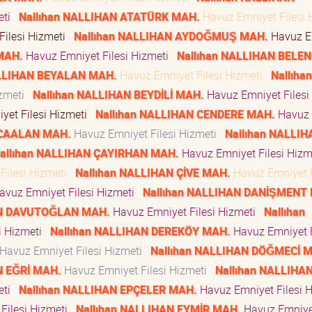
eti
Nallıhan NALLIHAN ATATÜRK MAH.
Havuz Emniyet Filesi 
Filesi Hizmeti
Nallıhan NALLIHAN AYDOĞMUŞ MAH.
Havuz E
MAH.
Havuz Emniyet Filesi Hizmeti
Nallıhan NALLIHAN BELE
ALLIHAN BEYALAN MAH.
Havuz Emniyet Filesi Hizmeti
Nallıhan
izmeti
Nallıhan NALLIHAN BEYDİLİ MAH.
Havuz Emniyet Filesi
yet Filesi Hizmeti
Nallıhan NALLIHAN CENDERE MAH.
Havuz
ICAALAN MAH.
Havuz Emniyet Filesi Hizmeti
Nallıhan NALLIH
allıhan NALLIHAN ÇAYIRHAN MAH.
Havuz Emniyet Filesi Hiz
Filesi Hizmeti
Nallıhan NALLIHAN ÇİVE MAH.
Havuz Emniyet F
vuz Emniyet Filesi Hizmeti
Nallıhan NALLIHAN DANİŞMENT
AN DAVUTOĞLAN MAH.
Havuz Emniyet Filesi Hizmeti
Nallıhan
i Hizmeti
Nallıhan NALLIHAN DEREKÖY MAH.
Havuz Emniyet F
Havuz Emniyet Filesi Hizmeti
Nallıhan NALLIHAN DÖĞMECİ 
N EĞRİ MAH.
Havuz Emniyet Filesi Hizmeti
Nallıhan NALLIHA
eti
Nallıhan NALLIHAN EPÇELER MAH.
Havuz Emniyet Filesi 
Filesi Hizmeti
Nallıhan NALLIHAN EYMİR MAH.
Havuz Emniyet