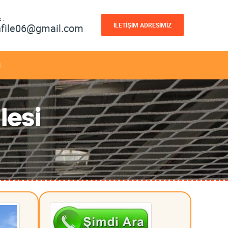
 :
İLETİŞİM ADRESİMİZ
nfile06@gmail.com
M
lesi