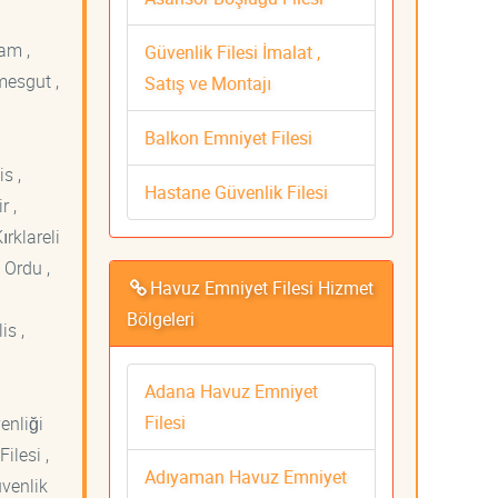
am ,
Güvenlik Filesi İmalat ,
mesgut ,
Satış ve Montajı
Balkon Emniyet Filesi
s ,
Hastane Güvenlik Filesi
r ,
ırklareli
 Ordu ,
Havuz Emniyet Filesi Hizmet
Bölgeleri
is ,
Adana Havuz Emniyet
Filesi
venliği
ilesi ,
Adıyaman Havuz Emniyet
üvenlik