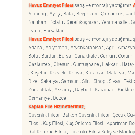
Havuz Emniyet Filesi
satış ve montajı yaptığımız
Altındağ , Ayaş , Bala , Beypazarı , Çamlıdere , Ç
Nallıhan , Polatlı , Şereflikoçhisar , Yenimahalle ,
Evren , Pursaklar
Havuz Emniyet Filesi
satış ve montajı yaptığımız şe
Adana , Adıyaman , Afyonkarahisar , Ağrı , Amasya , An
Bolu , Burdur , Bursa , Çanakkale , Çankırı , Çorum , D
Gaziantep , Giresun , Gümüşhane , Hakkari , Hatay , I
, Kırşehir , Kocaeli , Konya , Kütahya , Malatya , 
Rize , Sakarya , Samsun , Siirt , Sinop , Sivas , Teki
Zonguldak , Aksaray , Bayburt , Karaman , Kırıkkale ,
Osmaniye , Düzce
Kaplan File Hizmetlerimiz;
Güvenlik Filesi , Balkon Güvenlik Filesi , Çocuk Güven
Filesi , Kuş Filesi, Kuş Önleme Filesi , Apartman Boş
Raf Koruma Filesi , Güvenlik Filesi Satış ve Montajı