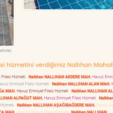
hirler;
si hizmetini verdiğimiz Nallıhan Mahall
 Filesi Hizmeti
Nallıhan NALLIHAN AKDERE MAH.
Havuz Emni
avuz Emniyet Filesi Hizmeti
Nallıhan NALLIHAN ALAN MAH.
H
AĞA MAH.
Havuz Emniyet Filesi Hizmeti
Nallıhan NALLIHAN AL
ALLIHAN ALPAĞUT MAH.
Havuz Emniyet Filesi Hizmeti
Nallıha
i Hizmeti
Nallıhan NALLIHAN AŞAĞIBAĞDERE MAH.
Havuz Em
CA MAH.
Havuz Emniyet Filesi Hizmeti
Nallıhan NALLIHAN