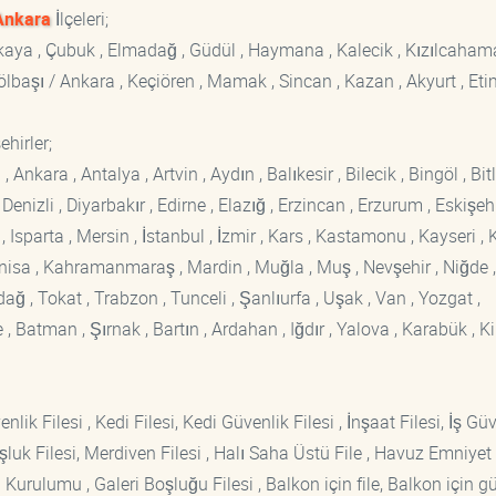
Ankara
İlçeleri;
ankaya , Çubuk , Elmadağ , Güdül , Haymana , Kalecik , Kızılcaham
 Gölbaşı / Ankara , Keçiören , Mamak , Sincan , Kazan , Akyurt , Eti
hirler;
kara , Antalya , Artvin , Aydın , Balıkesir , Bilecik , Bingöl , Bitli
enizli , Diyarbakır , Edirne , Elazığ , Erzincan , Erzurum , Eskişehi
sparta , Mersin , İstanbul , İzmir , Kars , Kastamonu , Kayseri , K
Manisa , Kahramanmaraş , Mardin , Muğla , Muş , Nevşehir , Niğde ,
rdağ , Tokat , Trabzon , Tunceli , Şanlıurfa , Uşak , Van , Yozgat ,
 Batman , Şırnak , Bartın , Ardahan , Iğdır , Yalova , Karabük , Kil
lik Filesi , Kedi Filesi, Kedi Güvenlik Filesi , İnşaat Filesi, İş Gü
luk Filesi, Merdiven Filesi , Halı Saha Üstü File , Havuz Emniyet F
 Kurulumu , Galeri Boşluğu Filesi , Balkon için file, Balkon için g