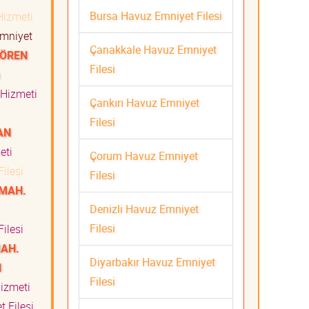
Bursa Havuz Emniyet Filesi
Hizmeti
mniyet
Çanakkale Havuz Emniyet
NÖREN
Filesi
 Hizmeti
Çankırı Havuz Emniyet
Filesi
AN
meti
Çorum Havuz Emniyet
ilesi
Filesi
 MAH.
Denizli Havuz Emniyet
Filesi
ilesi
MAH.
Diyarbakır Havuz Emniyet
N
Filesi
Hizmeti
 Filesi