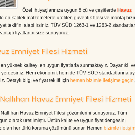
Özel ihtiyaçlarınıza uygun ölçü ve çeşitlerde
Havuz
 en kaliteli malzemelerle üretilen güvenlik filesi ve montaj hizm
at teklifini alabilirsiniz. TÜV SÜD 1263-1 ve 1263-2 standartla
ntajlı fiyatlarını size sunuyoruz.
z Emniyet Filesi Hizmeti
n yüksek kaliteyi en uygun fiyatlarla sunmaktayız. Dayanıklı v
oğru yerdesiniz. Hem ekonomik hem de TÜV SÜD standartlarına u
. Detaylı bilgi ve fiyat teklifi için
hemen bizimle iletişime geçin
.
allıhan Havuz Emniyet Filesi Hizmeti
ara Nallıhan Havuz Emniyet Filesi çözümlerini sunuyoruz. Tüm
ygun olarak üretilmiştir. Üstün kalite ve uygun fiyat dengesini
ınız olan her türlü koruma çözümünü sunar. Hemen
bizimle iletişi