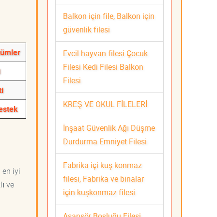
Balkon için file, Balkon için
güvenlik filesi
zümler
Evcil hayvan filesi Çocuk
Filesi Kedi Filesi Balkon
i
Filesi
i
KREŞ VE OKUL FİLELERİ
estek
İnşaat Güvenlik Ağı Düşme
Durdurma Emniyet Filesi
Fabrika içi kuş konmaz
 en iyi
filesi, Fabrika ve binalar
lı ve
için kuşkonmaz filesi
Asansör Boşluğu Filesi