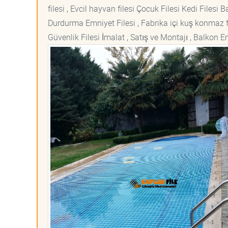
filesi , Evcil hayvan filesi Çocuk Filesi Kedi File
Durdurma Emniyet Filesi , Fabrika içi kuş konmaz fi
Güvenlik Filesi İmalat , Satış ve Montajı , Balkon E