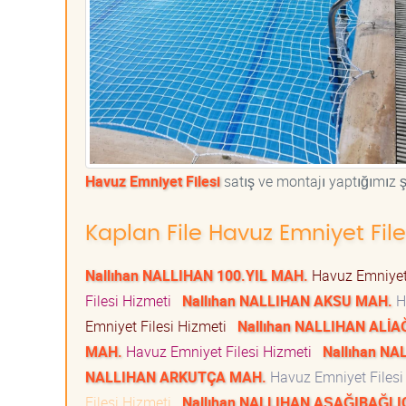
Havuz Emniyet Filesi
satış ve montajı yaptığımız şe
Kaplan File Havuz Emniyet File
Nallıhan NALLIHAN 100.YIL MAH.
Havuz Emniyet
Filesi Hizmeti
Nallıhan NALLIHAN AKSU MAH.
H
Emniyet Filesi Hizmeti
Nallıhan NALLIHAN ALİ
MAH.
Havuz Emniyet Filesi Hizmeti
Nallıhan N
NALLIHAN ARKUTÇA MAH.
Havuz Emniyet Files
Filesi Hizmeti
Nallıhan NALLIHAN AŞAĞIBAĞLI