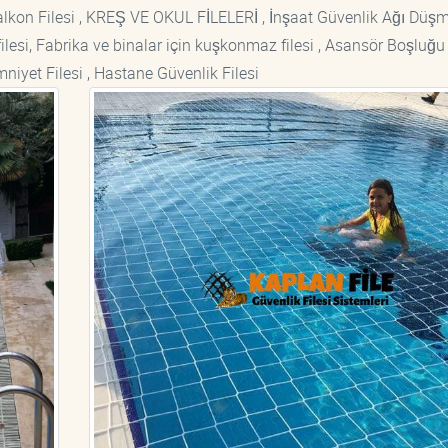
si Balkon Filesi , KREŞ VE OKUL FİLELERİ , İnşaat Güvenlik Ağı Düş
lesi, Fabrika ve binalar için kuşkonmaz filesi , Asansör Boşluğu F
mniyet Filesi , Hastane Güvenlik Filesi