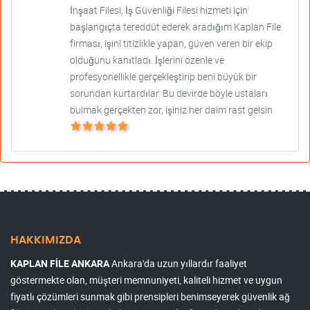
İnşaat Filesi, İş Güvenliği Filesi hizmeti için
başlangıçta tereddüt ederek aradığım Kaplan File
firması, işini titizlikle yapan, güven veren bir ekip
olduğunu kanıtladı. İşlerini özenle ve
profesyonellikle gerçekleştirip beni büyük bir
sorundan kurtardılar. Bu devirde böyle ustaları
bulmak gerçekten zor, işiniz her daim rast gelsin
HAKKIMIZDA
KAPLAN FİLE ANKARA
Ankara'da uzun yıllardır faaliyet
göstermekte olan, müşteri memnuniyeti, kaliteli hizmet ve uygun
fiyatlı çözümleri sunmak gibi prensipleri benimseyerek güvenlik ağ