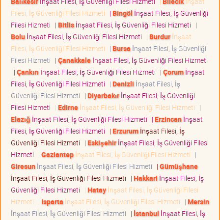
Balıkesir
İnşaat Filesi, İş Güvenliği Filesi Hizmeti
|
Bilecik
İnşaat
Filesi, İş Güvenliği Filesi Hizmeti
|
Bingöl
İnşaat Filesi, İş Güvenliği
Filesi Hizmeti
|
Bitlis
İnşaat Filesi, İş Güvenliği Filesi Hizmeti
|
Bolu
İnşaat Filesi, İş Güvenliği Filesi Hizmeti
|
Burdur
İnşaat
Filesi, İş Güvenliği Filesi Hizmeti
|
Bursa
İnşaat Filesi, İş Güvenliği
Filesi Hizmeti
|
Çanakkale
İnşaat Filesi, İş Güvenliği Filesi Hizmeti
|
Çankırı
İnşaat Filesi, İş Güvenliği Filesi Hizmeti
|
Çorum
İnşaat
Filesi, İş Güvenliği Filesi Hizmeti
|
Denizli
İnşaat Filesi, İş
Güvenliği Filesi Hizmeti
|
Diyarbakır
İnşaat Filesi, İş Güvenliği
Filesi Hizmeti
|
Edirne
İnşaat Filesi, İş Güvenliği Filesi Hizmeti
|
Elazığ
İnşaat Filesi, İş Güvenliği Filesi Hizmeti
|
Erzincan
İnşaat
Filesi, İş Güvenliği Filesi Hizmeti
|
Erzurum
İnşaat Filesi, İş
Güvenliği Filesi Hizmeti
|
Eskişehir
İnşaat Filesi, İş Güvenliği Filesi
Hizmeti
|
Gaziantep
İnşaat Filesi, İş Güvenliği Filesi Hizmeti
|
Giresun
İnşaat Filesi, İş Güvenliği Filesi Hizmeti
|
Gümüşhane
İnşaat Filesi, İş Güvenliği Filesi Hizmeti
|
Hakkari
İnşaat Filesi, İş
Güvenliği Filesi Hizmeti
|
Hatay
İnşaat Filesi, İş Güvenliği Filesi
Hizmeti
|
Isparta
İnşaat Filesi, İş Güvenliği Filesi Hizmeti
|
Mersin
İnşaat Filesi, İş Güvenliği Filesi Hizmeti
|
İstanbul
İnşaat Filesi, İş