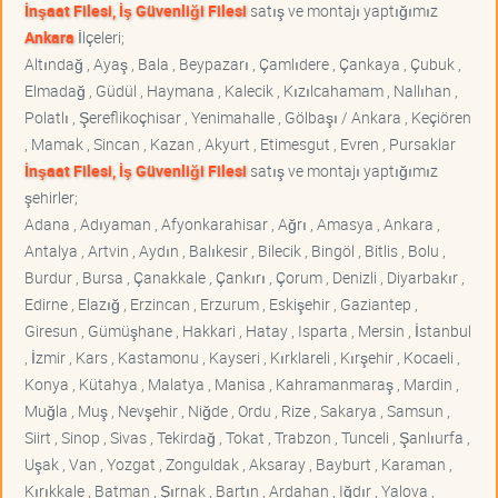
İnşaat Filesi, İş Güvenliği Filesi
satış ve montajı yaptığımız
Ankara
İlçeleri;
Altındağ , Ayaş , Bala , Beypazarı , Çamlıdere , Çankaya , Çubuk ,
Elmadağ , Güdül , Haymana , Kalecik , Kızılcahamam , Nallıhan ,
Polatlı , Şereflikoçhisar , Yenimahalle , Gölbaşı / Ankara , Keçiören
, Mamak , Sincan , Kazan , Akyurt , Etimesgut , Evren , Pursaklar
İnşaat Filesi, İş Güvenliği Filesi
satış ve montajı yaptığımız
şehirler;
Adana , Adıyaman , Afyonkarahisar , Ağrı , Amasya , Ankara ,
Antalya , Artvin , Aydın , Balıkesir , Bilecik , Bingöl , Bitlis , Bolu ,
Burdur , Bursa , Çanakkale , Çankırı , Çorum , Denizli , Diyarbakır ,
Edirne , Elazığ , Erzincan , Erzurum , Eskişehir , Gaziantep ,
Giresun , Gümüşhane , Hakkari , Hatay , Isparta , Mersin , İstanbul
, İzmir , Kars , Kastamonu , Kayseri , Kırklareli , Kırşehir , Kocaeli ,
Konya , Kütahya , Malatya , Manisa , Kahramanmaraş , Mardin ,
Muğla , Muş , Nevşehir , Niğde , Ordu , Rize , Sakarya , Samsun ,
Siirt , Sinop , Sivas , Tekirdağ , Tokat , Trabzon , Tunceli , Şanlıurfa ,
Uşak , Van , Yozgat , Zonguldak , Aksaray , Bayburt , Karaman ,
Kırıkkale , Batman , Şırnak , Bartın , Ardahan , Iğdır , Yalova ,