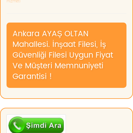
Hizmeti
Ankara AYAŞ OLTAN
Mahallesi. İnşaat Filesi, İş
Güvenliği Filesi Uygun Fiyat
Ve Müşteri Memnuniyeti
Garantisi !