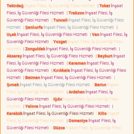
Tekirdağ
İnşaat Filesi, İş Güvenliği Filesi Hizmeti
|
Tokat
İnşaat
Filesi, İş Güvenliği Filesi Hizmeti
|
Trabzon
İnşaat Filesi, İş
Güvenliği Filesi Hizmeti
|
Tunceli
İnşaat Filesi, İş Güvenliği Filesi
Hizmeti
|
Şanlıurfa
İnşaat Filesi, İş Güvenliği Filesi Hizmeti
|
Uşak
İnşaat Filesi, İş Güvenliği Filesi Hizmeti
|
Van
İnşaat Filesi, İş
Güvenliği Filesi Hizmeti
|
Yozgat
İnşaat Filesi, İş Güvenliği Filesi
Hizmeti
|
Zonguldak
İnşaat Filesi, İş Güvenliği Filesi Hizmeti
|
Aksaray
İnşaat Filesi, İş Güvenliği Filesi Hizmeti
|
Bayburt
İnşaat
Filesi, İş Güvenliği Filesi Hizmeti
|
Karaman
İnşaat Filesi, İş
Güvenliği Filesi Hizmeti
|
Kırıkkale
İnşaat Filesi, İş Güvenliği Filesi
Hizmeti
|
Batman
İnşaat Filesi, İş Güvenliği Filesi Hizmeti
|
Şırnak
İnşaat Filesi, İş Güvenliği Filesi Hizmeti
|
Bartın
İnşaat
Filesi, İş Güvenliği Filesi Hizmeti
|
Ardahan
İnşaat Filesi, İş
Güvenliği Filesi Hizmeti
|
Iğdır
İnşaat Filesi, İş Güvenliği Filesi
Hizmeti
|
Yalova
İnşaat Filesi, İş Güvenliği Filesi Hizmeti
|
Karabük
İnşaat Filesi, İş Güvenliği Filesi Hizmeti
|
Kilis
İnşaat
Filesi, İş Güvenliği Filesi Hizmeti
|
Osmaniye
İnşaat Filesi, İş
Güvenliği Filesi Hizmeti
|
Düzce
İnşaat Filesi, İş Güvenliği Filesi