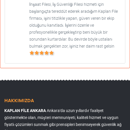
İnşaat Filesi, İş Güvenliği Filesi hizmeti için
başlangıçta tereddüt ederek aradığım Kaplan File
firması, işini titizlikle yapan, güven veren bir ekip
olduğunu kanıtladı. İşlerini özenle ve
profesyonellikle gerçekleştirip beni büyük bir
sorundan kurtardılar. Bu devirde böyle ustaları
bulmak gerçekten zor, işiniz her daim rast gelsin
HAKKIMIZDA
KAPLAN FİLE ANKARA
Ankara'da uzun yıllardır faaliyet
göstermekte olan, müşteri memnuniyeti, kaliteli hizmet ve uygun
fiyatlı çözümleri sunmak gibi prensipleri benimseyerek güvenlik ağ