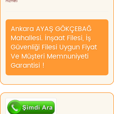
Hizmeti
Ankara AYAŞ GÖKÇEBAĞ
Mahallesi. İnşaat Filesi, İş
Güvenliği Filesi Uygun Fiyat
Ve Müşteri Memnuniyeti
Garantisi !