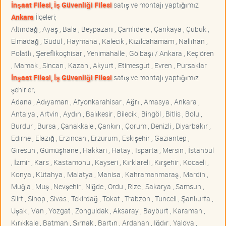
İnşaat Filesi, İş Güvenliği Filesi
satış ve montajı yaptığımız
Ankara
İlçeleri;
Altındağ , Ayaş , Bala , Beypazarı , Çamlıdere , Çankaya , Çubuk ,
Elmadağ , Güdül , Haymana , Kalecik , Kızılcahamam , Nallıhan ,
Polatlı , Şereflikoçhisar , Yenimahalle , Gölbaşı / Ankara , Keçiören
, Mamak , Sincan , Kazan , Akyurt , Etimesgut , Evren , Pursaklar
İnşaat Filesi, İş Güvenliği Filesi
satış ve montajı yaptığımız
şehirler;
Adana , Adıyaman , Afyonkarahisar , Ağrı , Amasya , Ankara ,
Antalya , Artvin , Aydın , Balıkesir , Bilecik , Bingöl , Bitlis , Bolu ,
Burdur , Bursa , Çanakkale , Çankırı , Çorum , Denizli , Diyarbakır ,
Edirne , Elazığ , Erzincan , Erzurum , Eskişehir , Gaziantep ,
Giresun , Gümüşhane , Hakkari , Hatay , Isparta , Mersin , İstanbul
, İzmir , Kars , Kastamonu , Kayseri , Kırklareli , Kırşehir , Kocaeli ,
Konya , Kütahya , Malatya , Manisa , Kahramanmaraş , Mardin ,
Muğla , Muş , Nevşehir , Niğde , Ordu , Rize , Sakarya , Samsun ,
Siirt , Sinop , Sivas , Tekirdağ , Tokat , Trabzon , Tunceli , Şanlıurfa ,
Uşak , Van , Yozgat , Zonguldak , Aksaray , Bayburt , Karaman ,
Kırıkkale , Batman , Şırnak , Bartın , Ardahan , Iğdır , Yalova ,