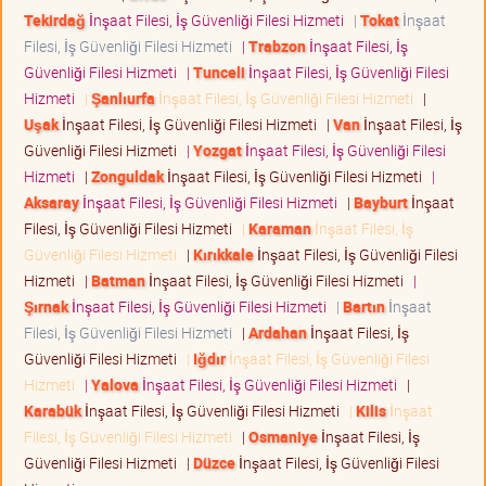
Tekirdağ
İnşaat Filesi, İş Güvenliği Filesi Hizmeti
|
Tokat
İnşaat
Filesi, İş Güvenliği Filesi Hizmeti
|
Trabzon
İnşaat Filesi, İş
Güvenliği Filesi Hizmeti
|
Tunceli
İnşaat Filesi, İş Güvenliği Filesi
Hizmeti
|
Şanlıurfa
İnşaat Filesi, İş Güvenliği Filesi Hizmeti
|
Uşak
İnşaat Filesi, İş Güvenliği Filesi Hizmeti
|
Van
İnşaat Filesi, İş
Güvenliği Filesi Hizmeti
|
Yozgat
İnşaat Filesi, İş Güvenliği Filesi
Hizmeti
|
Zonguldak
İnşaat Filesi, İş Güvenliği Filesi Hizmeti
|
Aksaray
İnşaat Filesi, İş Güvenliği Filesi Hizmeti
|
Bayburt
İnşaat
Filesi, İş Güvenliği Filesi Hizmeti
|
Karaman
İnşaat Filesi, İş
Güvenliği Filesi Hizmeti
|
Kırıkkale
İnşaat Filesi, İş Güvenliği Filesi
Hizmeti
|
Batman
İnşaat Filesi, İş Güvenliği Filesi Hizmeti
|
Şırnak
İnşaat Filesi, İş Güvenliği Filesi Hizmeti
|
Bartın
İnşaat
Filesi, İş Güvenliği Filesi Hizmeti
|
Ardahan
İnşaat Filesi, İş
Güvenliği Filesi Hizmeti
|
Iğdır
İnşaat Filesi, İş Güvenliği Filesi
Hizmeti
|
Yalova
İnşaat Filesi, İş Güvenliği Filesi Hizmeti
|
Karabük
İnşaat Filesi, İş Güvenliği Filesi Hizmeti
|
Kilis
İnşaat
Filesi, İş Güvenliği Filesi Hizmeti
|
Osmaniye
İnşaat Filesi, İş
Güvenliği Filesi Hizmeti
|
Düzce
İnşaat Filesi, İş Güvenliği Filesi