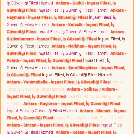
İş Güvenliği Filesi Hizmeti
Ankara - Güdül - İnşaat Filesi, İş
Güvenliği Filesi
İnşaat Filesi, İş Güvenliği Filesi Hizmeti
Ankara -
Haymana - İnşaat Filesi, İş Güvenliği Filesi
İnşaat Filesi, İş
Güvenliği Filesi Hizmeti
Ankara - Kalecik - İnşaat Filesi, İş
Güvenliği Filesi
İnşaat Filesi, İş Güvenliği Filesi Hizmeti
Ankara -
Kızılcahamam - İnşaat Filesi, İş Güvenliği Filesi
İnşaat Filesi, İş
Güvenliği Filesi Hizmeti
Ankara - Nallıhan - İnşaat Filesi, İş
Güvenliği Filesi
İnşaat Filesi, İş Güvenliği Filesi Hizmeti
Ankara -
Polatlı - İnşaat Filesi, İş Güvenliği Filesi
İnşaat Filesi, İş
Güvenliği Filesi Hizmeti
Ankara - Şereflikoçhisar - İnşaat Filesi,
İş Güvenliği Filesi
İnşaat Filesi, İş Güvenliği Filesi Hizmeti
Ankara - Yenimahalle - İnşaat Filesi, İş Güvenliği Filesi
İnşaat
Filesi, İş Güvenliği Filesi Hizmeti
Ankara - Gölbaşı / Ankara -
İnşaat Filesi, İş Güvenliği Filesi
İnşaat Filesi, İş Güvenliği Filesi
Hizmeti
Ankara - Keçiören - İnşaat Filesi, İş Güvenliği Filesi
İnşaat Filesi, İş Güvenliği Filesi Hizmeti
Ankara - Mamak - İnşaat
Filesi, İş Güvenliği Filesi
İnşaat Filesi, İş Güvenliği Filesi Hizmeti
Ankara - Sincan - İnşaat Filesi, İş Güvenliği Filesi
İnşaat Filesi,
İş Güvenliği Filesi Hizmeti
Ankara - Kazan - İnşaat Filesi, İş