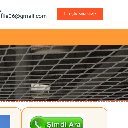
 :
İLETİŞİM ADRESİMİZ
nfile06@gmail.com
M