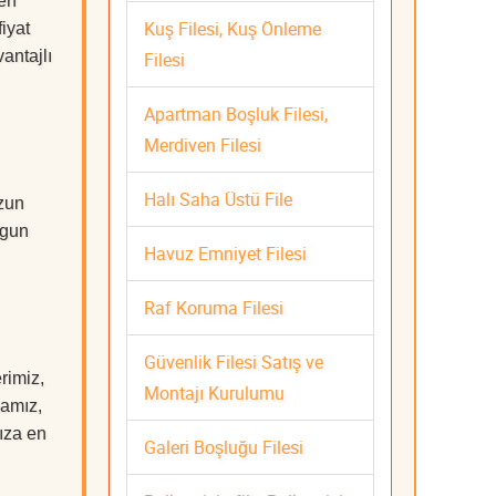
 en
Kuş Filesi, Kuş Önleme
iyat
antajlı
Filesi
Apartman Boşluk Filesi,
Merdiven Filesi
Halı Saha Üstü File
uzun
ygun
Havuz Emniyet Filesi
Raf Koruma Filesi
Güvenlik Filesi Satış ve
rimiz,
Montajı Kurulumu
mamız,
nıza en
Galeri Boşluğu Filesi