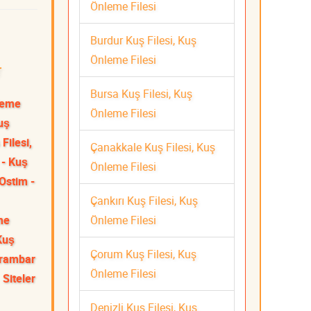
Önleme Filesi
Burdur Kuş Filesi, Kuş
Önleme Filesi
r
Bursa Kuş Filesi, Kuş
nleme
Önleme Filesi
uş
Filesi,
Çanakkale Kuş Filesi, Kuş
 - Kuş
Önleme Filesi
Ostim -
Çankırı Kuş Filesi, Kuş
Önleme Filesi
me
Kuş
Çorum Kuş Filesi, Kuş
rambar
Önleme Filesi
Siteler
Denizli Kuş Filesi, Kuş