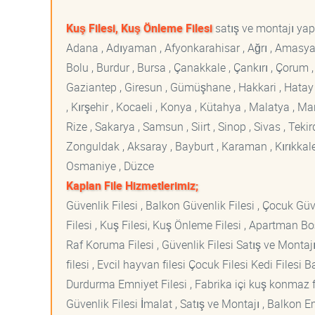
Kuş Filesi, Kuş Önleme Filesi
satış ve montajı yapt
Adana , Adıyaman , Afyonkarahisar , Ağrı , Amasya , An
Bolu , Burdur , Bursa , Çanakkale , Çankırı , Çorum , D
Gaziantep , Giresun , Gümüşhane , Hakkari , Hatay , I
, Kırşehir , Kocaeli , Konya , Kütahya , Malatya , 
Rize , Sakarya , Samsun , Siirt , Sinop , Sivas , Teki
Zonguldak , Aksaray , Bayburt , Karaman , Kırıkkale ,
Osmaniye , Düzce
Kaplan File Hizmetlerimiz;
Güvenlik Filesi , Balkon Güvenlik Filesi , Çocuk Güven
Filesi , Kuş Filesi, Kuş Önleme Filesi , Apartman Boş
Raf Koruma Filesi , Güvenlik Filesi Satış ve Montajı
filesi , Evcil hayvan filesi Çocuk Filesi Kedi File
Durdurma Emniyet Filesi , Fabrika içi kuş konmaz fi
Güvenlik Filesi İmalat , Satış ve Montajı , Balkon E