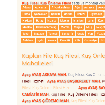
Kuş Filesi, Kuş Önleme Filesi
satış ve montajı yapt
Adana
Adıyaman
Afyonkarahisar
Ağrı
Amasya
Anka
Bursa
Çanakkale
Çankırı
Çorum
Denizli
Diyarbakır
Hakkari
Hatay
Isparta
Mersin
İstanbul
İzmir
Kars
Manisa
Kahramanmaraş
Mardin
Muğla
Muş
Nevşeh
Tokat
Trabzon
Tunceli
Şanlıurfa
Uşak
Van
Yozga
Ardahan
Iğdır
Yalova
Karabük
Kilis
Osmaniye
Dü
Kaplan File Kuş Filesi, Kuş Önl
Mahalleleri
Ayaş AYAŞ AKKAYA MAH.
Kuş Filesi, Kuş Önleme
Filesi Hizmeti
Ayaş AYAŞ BAŞBEREKET MAH.
Ku
Filesi, Kuş Önleme Filesi Hizmeti
Ayaş AYAŞ BA
CAMİATİK MAH.
Kuş Filesi, Kuş Önleme Filesi Hi
Ayaş AYAŞ ÇİĞDEMCİ MAH.
Kuş Filesi, Kuş Önle