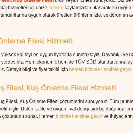
ilesi, Kuş Önleme Filesi
ürün veya hizmeti sunuyoruz. Siz de
ntaj hizmetleri için bize
iletişim
sayfamızdan ulaşarak en uygun f
tandartlarına uygun olarak üretilen ürünlerimizle, sektörün en av
Önleme Filesi Hizmeti
yüksek kaliteyi en uygun fiyatlarla sunmaktayız. Dayanıklı ve 
oğru yerdesiniz. Hem ekonomik hem de TÜV SÜD standartlarına u
. Detaylı bilgi ve fiyat teklifi için
hemen bizimle iletişime geçin
.
 Filesi, Kuş Önleme Filesi Hizmeti
 Kuş Filesi, Kuş Önleme Filesi çözümlerini sunuyoruz. Tüm ürünle
üretilmiştir. Üstün kalite ve uygun fiyat dengesini bulduğunuz fir
oruma çözümünü sunar. Hemen
bizimle iletişime geçin
ve ihtiyaçları