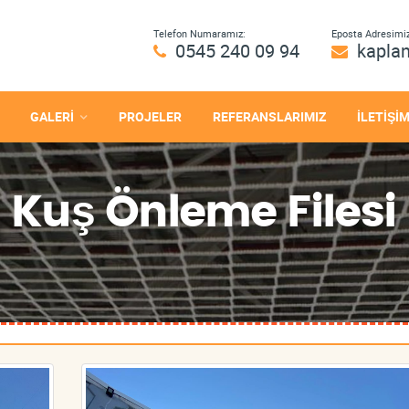
Telefon Numaramız:
Eposta Adresimiz
0545 240 09 94
kapla
GALERİ
PROJELER
REFERANSLARIMIZ
İLETİŞİ
, Kuş Önleme Filesi