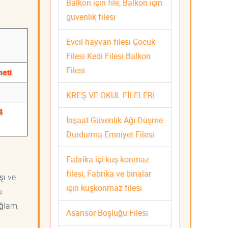
Balkon için file, Balkon için
güvenlik filesi
Evcil hayvan filesi Çocuk
Filesi Kedi Filesi Balkon
Filesi
meti
KREŞ VE OKUL FİLELERİ
4
İnşaat Güvenlik Ağı Düşme
Durdurma Emniyet Filesi
Fabrika içi kuş konmaz
filesi, Fabrika ve binalar
şı ve
için kuşkonmaz filesi
u
ağlam,
Asansör Boşluğu Filesi