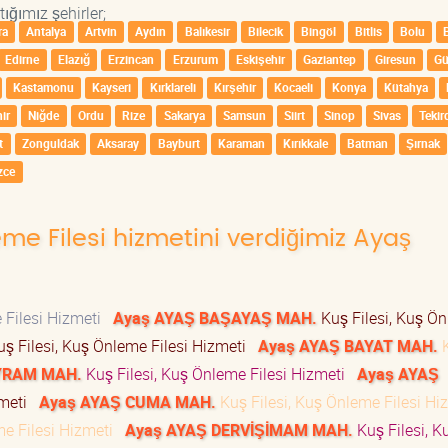
ığımız şehirler;
ra
Antalya
Artvin
Aydın
Balıkesir
Bilecik
Bingöl
Bitlis
Bolu
Edirne
Elazığ
Erzincan
Erzurum
Eskişehir
Gaziantep
Giresun
G
Kastamonu
Kayseri
Kırklareli
Kırşehir
Kocaeli
Konya
Kütahya
ir
Niğde
Ordu
Rize
Sakarya
Samsun
Siirt
Sinop
Sivas
Tekir
t
Zonguldak
Aksaray
Bayburt
Karaman
Kırıkkale
Batman
Şırnak
zce
eme Filesi hizmetini verdiğimiz Ayaş
 Filesi Hizmeti
Ayaş AYAŞ BAŞAYAŞ MAH.
Kuş Filesi, Kuş Ö
ş Filesi, Kuş Önleme Filesi Hizmeti
Ayaş AYAŞ BAYAT MAH.
YRAM MAH.
Kuş Filesi, Kuş Önleme Filesi Hizmeti
Ayaş AYAŞ
zmeti
Ayaş AYAŞ CUMA MAH.
Kuş Filesi, Kuş Önleme Filesi H
me Filesi Hizmeti
Ayaş AYAŞ DERVİŞİMAM MAH.
Kuş Filesi, K