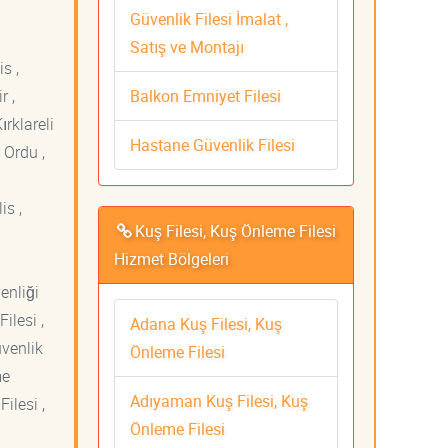
Güvenlik Filesi İmalat ,
Satış ve Montajı
s ,
Balkon Emniyet Filesi
r ,
ırklareli
Hastane Güvenlik Filesi
 Ordu ,
is ,
Kuş Filesi, Kuş Önleme Filesi
Hizmet Bölgeleri
venliği
ilesi ,
Adana Kuş Filesi, Kuş
üvenlik
Önleme Filesi
me
Adıyaman Kuş Filesi, Kuş
ilesi ,
Önleme Filesi