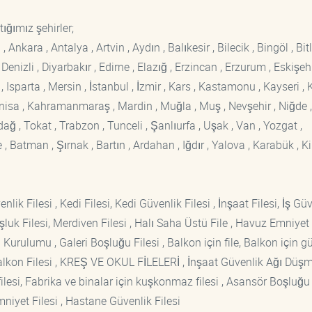
ığımız şehirler;
kara , Antalya , Artvin , Aydın , Balıkesir , Bilecik , Bingöl , Bitli
enizli , Diyarbakır , Edirne , Elazığ , Erzincan , Erzurum , Eskişehi
sparta , Mersin , İstanbul , İzmir , Kars , Kastamonu , Kayseri , K
Manisa , Kahramanmaraş , Mardin , Muğla , Muş , Nevşehir , Niğde ,
rdağ , Tokat , Trabzon , Tunceli , Şanlıurfa , Uşak , Van , Yozgat ,
 Batman , Şırnak , Bartın , Ardahan , Iğdır , Yalova , Karabük , Kil
lik Filesi , Kedi Filesi, Kedi Güvenlik Filesi , İnşaat Filesi, İş Gü
luk Filesi, Merdiven Filesi , Halı Saha Üstü File , Havuz Emniyet F
 Kurulumu , Galeri Boşluğu Filesi , Balkon için file, Balkon için g
si Balkon Filesi , KREŞ VE OKUL FİLELERİ , İnşaat Güvenlik Ağı Düş
lesi, Fabrika ve binalar için kuşkonmaz filesi , Asansör Boşluğu F
mniyet Filesi , Hastane Güvenlik Filesi