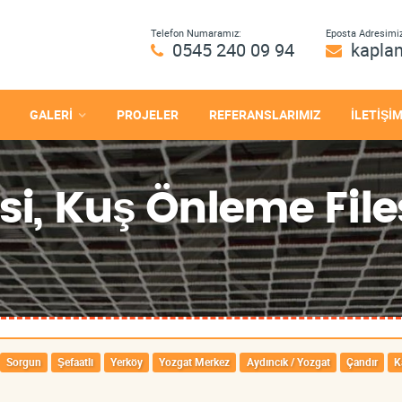
Telefon Numaramız:
Eposta Adresimiz
0545 240 09 94
kapla
GALERİ
PROJELER
REFERANSLARIMIZ
İLETİŞİ
si, Kuş Önleme File
Sorgun
Şefaatli
Yerköy
Yozgat Merkez
Aydıncık / Yozgat
Çandır
K