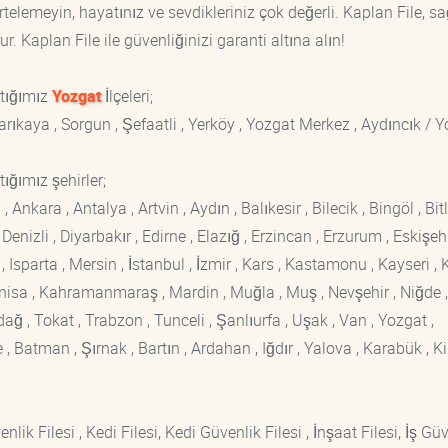
rtelemeyin, hayatınız ve sevdikleriniz çok değerli. Kaplan File, s
. Kaplan File ile güvenliğinizi garanti altına alın!
ptığımız
Yozgat
İlçeleri;
rıkaya , Sorgun , Şefaatli , Yerköy , Yozgat Merkez , Aydıncık / Y
ığımız şehirler;
kara , Antalya , Artvin , Aydın , Balıkesir , Bilecik , Bingöl , Bitli
enizli , Diyarbakır , Edirne , Elazığ , Erzincan , Erzurum , Eskişehi
sparta , Mersin , İstanbul , İzmir , Kars , Kastamonu , Kayseri , K
Manisa , Kahramanmaraş , Mardin , Muğla , Muş , Nevşehir , Niğde ,
rdağ , Tokat , Trabzon , Tunceli , Şanlıurfa , Uşak , Van , Yozgat ,
 Batman , Şırnak , Bartın , Ardahan , Iğdır , Yalova , Karabük , Kil
lik Filesi , Kedi Filesi, Kedi Güvenlik Filesi , İnşaat Filesi, İş Gü