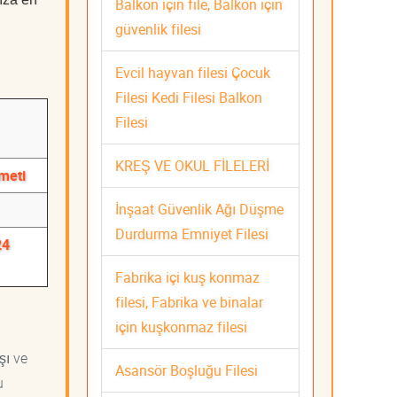
Balkon için file, Balkon için
güvenlik filesi
Evcil hayvan filesi Çocuk
Filesi Kedi Filesi Balkon
Filesi
KREŞ VE OKUL FİLELERİ
zmeti
İnşaat Güvenlik Ağı Düşme
Durdurma Emniyet Filesi
24
Fabrika içi kuş konmaz
filesi, Fabrika ve binalar
için kuşkonmaz filesi
şı ve
Asansör Boşluğu Filesi
u