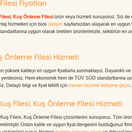
ilesi Fiyatları
ilesi, Kuş Önleme Filesi
ürün veya hizmeti sunuyoruz. Siz de
ntaj hizmetleri için bize
iletişim
sayfamızdan ulaşarak en uygun f
tandartlarına uygun olarak üretilen ürünlerimizle, sektörün en av
ş Önleme Filesi Hizmeti
n yüksek kaliteyi en uygun fiyatlarla sunmaktayız. Dayanıklı ve
oğru yerdesiniz. Hem ekonomik hem de TÜV SÜD standartlarına u
. Detaylı bilgi ve fiyat teklifi için
hemen bizimle iletişime geçin
.
uş Filesi, Kuş Önleme Filesi Hizmeti
at Kuş Filesi, Kuş Önleme Filesi çözümlerini sunuyoruz. Tüm ürün
üretilmiştir. Üstün kalite ve uygun fiyat dengesini bulduğunuz fir
oruma çözümünü sunar. Hemen
bizimle iletişime geçin
ve ihtiyaçları