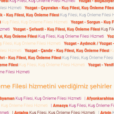
ilesi
Kuş Filesi, Kuş Önleme Filesi Hizmeti
Yozgat - Boğazlıya
ilesi Hizmeti
Yozgat - Çayıralan - Kuş Filesi, Kuş Önleme Files
k - Kuş Filesi, Kuş Önleme Filesi
Kuş Filesi, Kuş Önleme Filesi 
i
Kuş Filesi, Kuş Önleme Filesi Hizmeti
Yozgat - Sorgun - Kuş Fi
Hizmeti
Yozgat - Şefaatli - Kuş Filesi, Kuş Önleme Filesi
Kuş Fil
si, Kuş Önleme Filesi
Kuş Filesi, Kuş Önleme Filesi Hizmeti
Yoz
 Filesi, Kuş Önleme Filesi Hizmeti
Yozgat - Aydıncık / Yozgat 
ilesi Hizmeti
Yozgat - Çandır - Kuş Filesi, Kuş Önleme Filesi
K
ri - Kuş Filesi, Kuş Önleme Filesi
Kuş Filesi, Kuş Önleme Filesi
eme Filesi
Kuş Filesi, Kuş Önleme Filesi Hizmeti
Yozgat - Yenifa
eme Filesi Hizmeti
eme Filesi hizmetini verdiğimiz şehirler
dıyaman
Kuş Filesi, Kuş Önleme Filesi Hizmeti
|
Afyonkarahisa
, Kuş Önleme Filesi Hizmeti
|
Amasya
Kuş Filesi, Kuş Önleme Fi
Hizmeti
|
Antalya
Kuş Filesi, Kuş Önleme Filesi Hizmeti
|
Artvin
K