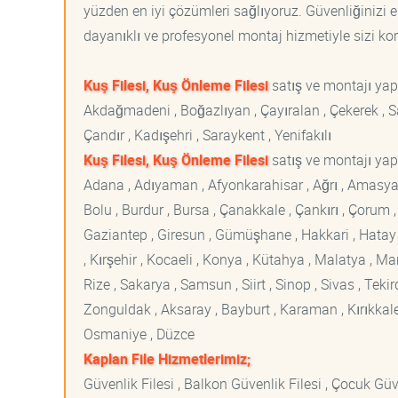
yüzden en iyi çözümleri sağlıyoruz. Güvenliğinizi e
dayanıklı ve profesyonel montaj hizmetiyle sizi korur
Kuş Filesi, Kuş Önleme Filesi
satış ve montajı ya
Akdağmadeni , Boğazlıyan , Çayıralan , Çekerek , Sa
Çandır , Kadışehri , Saraykent , Yenifakılı
Kuş Filesi, Kuş Önleme Filesi
satış ve montajı yapt
Adana , Adıyaman , Afyonkarahisar , Ağrı , Amasya , An
Bolu , Burdur , Bursa , Çanakkale , Çankırı , Çorum , D
Gaziantep , Giresun , Gümüşhane , Hakkari , Hatay , I
, Kırşehir , Kocaeli , Konya , Kütahya , Malatya , 
Rize , Sakarya , Samsun , Siirt , Sinop , Sivas , Teki
Zonguldak , Aksaray , Bayburt , Karaman , Kırıkkale ,
Osmaniye , Düzce
Kaplan File Hizmetlerimiz;
Güvenlik Filesi , Balkon Güvenlik Filesi , Çocuk Güven