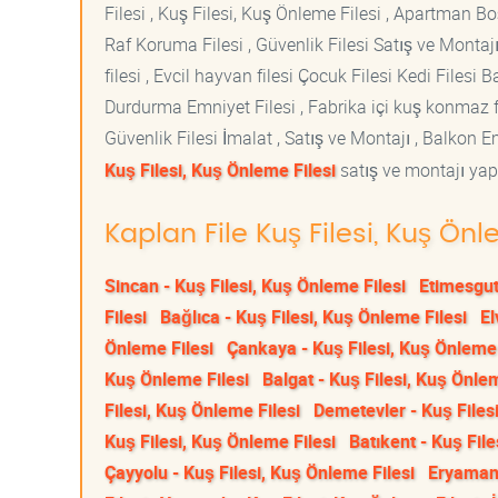
Filesi , Kuş Filesi, Kuş Önleme Filesi , Apartman Boş
Raf Koruma Filesi , Güvenlik Filesi Satış ve Montajı
filesi , Evcil hayvan filesi Çocuk Filesi Kedi File
Durdurma Emniyet Filesi , Fabrika içi kuş konmaz fi
Güvenlik Filesi İmalat , Satış ve Montajı , Balkon E
Kuş Filesi, Kuş Önleme Filesi
satış ve montajı yapt
Kaplan File Kuş Filesi, Kuş Önl
Sincan - Kuş Filesi, Kuş Önleme Filesi
Etimesgut
Filesi
Bağlıca - Kuş Filesi, Kuş Önleme Filesi
El
Önleme Filesi
Çankaya - Kuş Filesi, Kuş Önleme 
Kuş Önleme Filesi
Balgat - Kuş Filesi, Kuş Önlem
Filesi, Kuş Önleme Filesi
Demetevler - Kuş Files
Kuş Filesi, Kuş Önleme Filesi
Batıkent - Kuş File
Çayyolu - Kuş Filesi, Kuş Önleme Filesi
Eryaman 