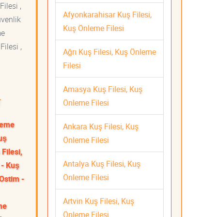
ilesi ,
Afyonkarahisar Kuş Filesi,
üvenlik
Kuş Önleme Filesi
me
ilesi ,
Ağrı Kuş Filesi, Kuş Önleme
Filesi
Amasya Kuş Filesi, Kuş
r
Önleme Filesi
nleme
Ankara Kuş Filesi, Kuş
uş
Önleme Filesi
Filesi,
Antalya Kuş Filesi, Kuş
 - Kuş
Önleme Filesi
Ostim -
Artvin Kuş Filesi, Kuş
me
Önleme Filesi