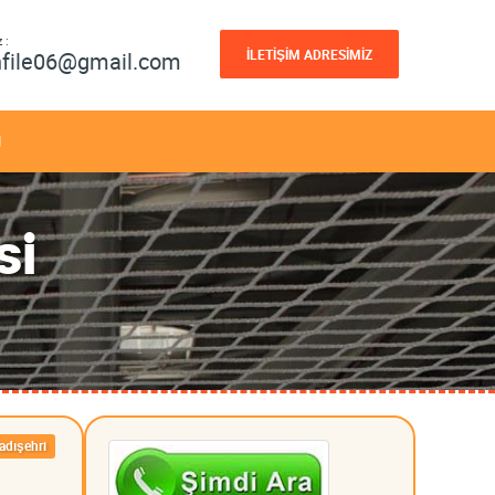
 :
İLETİŞİM ADRESİMİZ
nfile06@gmail.com
M
si
adışehri