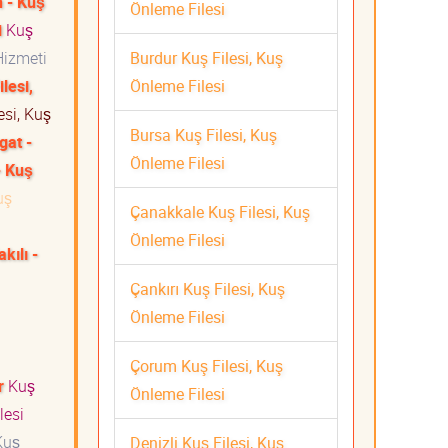
n - Kuş
Önleme Filesi
i
Kuş
Burdur Kuş Filesi, Kuş
Hizmeti
Önleme Filesi
lesi,
esi, Kuş
Bursa Kuş Filesi, Kuş
gat -
Önleme Filesi
- Kuş
uş
Çanakkale Kuş Filesi, Kuş
Önleme Filesi
kılı -
Çankırı Kuş Filesi, Kuş
Önleme Filesi
Çorum Kuş Filesi, Kuş
r
Kuş
Önleme Filesi
lesi
uş
Denizli Kuş Filesi, Kuş