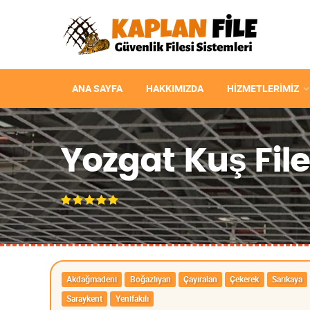
ANA SAYFA
HAKKIMIZDA
HIZMETLERIMIZ
Yozgat Kuş File
Akdağmadeni
Boğazlıyan
Çayıralan
Çekerek
Sarıkaya
Saraykent
Yenifakılı