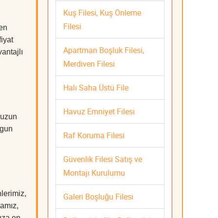
Kuş Filesi, Kuş Önleme
Filesi
 en
iyat
Apartman Boşluk Filesi,
antajlı
Merdiven Filesi
Halı Saha Üstü File
Havuz Emniyet Filesi
 uzun
ygun
Raf Koruma Filesi
Güvenlik Filesi Satış ve
Montajı Kurulumu
lerimiz,
Galeri Boşluğu Filesi
mamız,
nıza en