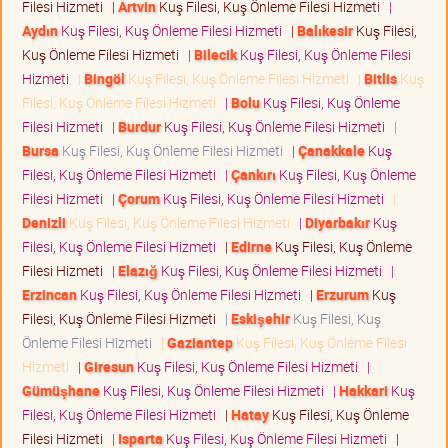
Filesi Hizmeti
|
Artvin
Kuş Filesi, Kuş Önleme Filesi Hizmeti
|
Aydın
Kuş Filesi, Kuş Önleme Filesi Hizmeti
|
Balıkesir
Kuş Filesi,
Kuş Önleme Filesi Hizmeti
|
Bilecik
Kuş Filesi, Kuş Önleme Filesi
Hizmeti
|
Bingöl
Kuş Filesi, Kuş Önleme Filesi Hizmeti
|
Bitlis
Kuş
Filesi, Kuş Önleme Filesi Hizmeti
|
Bolu
Kuş Filesi, Kuş Önleme
Filesi Hizmeti
|
Burdur
Kuş Filesi, Kuş Önleme Filesi Hizmeti
|
Bursa
Kuş Filesi, Kuş Önleme Filesi Hizmeti
|
Çanakkale
Kuş
Filesi, Kuş Önleme Filesi Hizmeti
|
Çankırı
Kuş Filesi, Kuş Önleme
Filesi Hizmeti
|
Çorum
Kuş Filesi, Kuş Önleme Filesi Hizmeti
|
Denizli
Kuş Filesi, Kuş Önleme Filesi Hizmeti
|
Diyarbakır
Kuş
Filesi, Kuş Önleme Filesi Hizmeti
|
Edirne
Kuş Filesi, Kuş Önleme
Filesi Hizmeti
|
Elazığ
Kuş Filesi, Kuş Önleme Filesi Hizmeti
|
Erzincan
Kuş Filesi, Kuş Önleme Filesi Hizmeti
|
Erzurum
Kuş
Filesi, Kuş Önleme Filesi Hizmeti
|
Eskişehir
Kuş Filesi, Kuş
Önleme Filesi Hizmeti
|
Gaziantep
Kuş Filesi, Kuş Önleme Filesi
Hizmeti
|
Giresun
Kuş Filesi, Kuş Önleme Filesi Hizmeti
|
Gümüşhane
Kuş Filesi, Kuş Önleme Filesi Hizmeti
|
Hakkari
Kuş
Filesi, Kuş Önleme Filesi Hizmeti
|
Hatay
Kuş Filesi, Kuş Önleme
Filesi Hizmeti
|
Isparta
Kuş Filesi, Kuş Önleme Filesi Hizmeti
|