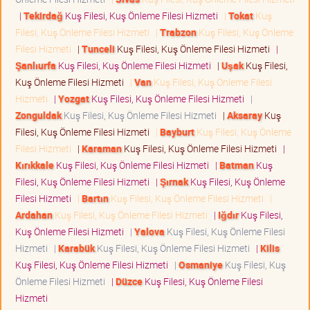
|
Tekirdağ
Kuş Filesi, Kuş Önleme Filesi Hizmeti
|
Tokat
Kuş
Filesi, Kuş Önleme Filesi Hizmeti
|
Trabzon
Kuş Filesi, Kuş Önleme
Filesi Hizmeti
|
Tunceli
Kuş Filesi, Kuş Önleme Filesi Hizmeti
|
Şanlıurfa
Kuş Filesi, Kuş Önleme Filesi Hizmeti
|
Uşak
Kuş Filesi,
Kuş Önleme Filesi Hizmeti
|
Van
Kuş Filesi, Kuş Önleme Filesi
Hizmeti
|
Yozgat
Kuş Filesi, Kuş Önleme Filesi Hizmeti
|
Zonguldak
Kuş Filesi, Kuş Önleme Filesi Hizmeti
|
Aksaray
Kuş
Filesi, Kuş Önleme Filesi Hizmeti
|
Bayburt
Kuş Filesi, Kuş Önleme
Filesi Hizmeti
|
Karaman
Kuş Filesi, Kuş Önleme Filesi Hizmeti
|
Kırıkkale
Kuş Filesi, Kuş Önleme Filesi Hizmeti
|
Batman
Kuş
Filesi, Kuş Önleme Filesi Hizmeti
|
Şırnak
Kuş Filesi, Kuş Önleme
Filesi Hizmeti
|
Bartın
Kuş Filesi, Kuş Önleme Filesi Hizmeti
|
Ardahan
Kuş Filesi, Kuş Önleme Filesi Hizmeti
|
Iğdır
Kuş Filesi,
Kuş Önleme Filesi Hizmeti
|
Yalova
Kuş Filesi, Kuş Önleme Filesi
Hizmeti
|
Karabük
Kuş Filesi, Kuş Önleme Filesi Hizmeti
|
Kilis
Kuş Filesi, Kuş Önleme Filesi Hizmeti
|
Osmaniye
Kuş Filesi, Kuş
Önleme Filesi Hizmeti
|
Düzce
Kuş Filesi, Kuş Önleme Filesi
Hizmeti