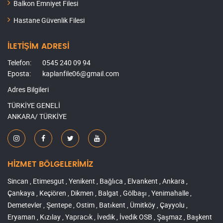
Balkon Emniyet Filesi
Hastane Güvenlik Filesi
İLETİŞİM ADRESİ
Telefon:
0545 240 09 94
Eposta:
kaplanfile06@gmail.com
Adres Bilgileri
TÜRKİYE GENELİ
ANKARA/ TÜRKİYE
HİZMET BÖLGELERİMİZ
Sincan , Etimesgut , Yenikent , Bağlıca , Elvankent , Ankara ,
Çankaya , Keçiören , Dikmen , Balgat , Gölbaşı , Yenimahalle ,
Demetevler , Şentepe , Ostim , Batıkent , Ümitköy , Çayyolu ,
Eryaman , Kızılay , Yapracık , İvedik , İvedik OSB , Şaşmaz , Başkent