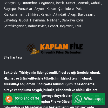
Sanayisi , Çukurambar , Söğütözü , İncek , Siteler , Mamak , Çubuk ,
Beştepe , Pursaklar , Akyurt , Kazan , Çamlıdere , Polatlı ,
Kızılcahamam , Sıhhiye , Kalecik , Altındağ , Ayaş , Baypazarı ,
Elmadağ , Güdül , Haymana , Nallıhan , Çankaya Koru ,
Şereflikoçhisar , Bahçelievler , Cebeci , Beşevler , Etlik
Site Haritası
Sektörde, Türkiye’nin lider
güvenlik filesi ve ağı
üreticisi olarak,
Hizmet ve ürün kalitesiyle tüketicinin birinci tercihi olarak
sürekliliği sağlamak. Faaliyette bulunduğumuz sektörlerde;
bireye ve topluma saygılı, hukuka, ekonomik ve ahlaki ilkelere
bağlı, sağlık, emniyet, çevreye duyarlı olarak yerli üretim, en
0545 240 09 94
Whatsapp
uygun fiyat anlayışıyla
Kaplan File ve Güvenlik Ağları
müşterileri,
çalışanları ve hissedarlarının beklentilerini en üst seviyede