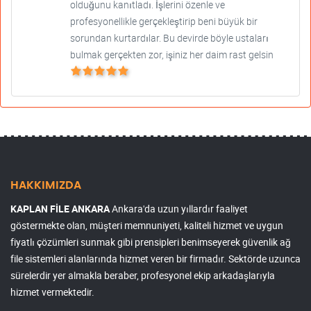
olduğunu kanıtladı. İşlerini özenle ve
profesyonellikle gerçekleştirip beni büyük bir
sorundan kurtardılar. Bu devirde böyle ustaları
bulmak gerçekten zor, işiniz her daim rast gelsin
HAKKIMIZDA
KAPLAN FİLE ANKARA
Ankara'da uzun yıllardır faaliyet
göstermekte olan, müşteri memnuniyeti, kaliteli hizmet ve uygun
fiyatlı çözümleri sunmak gibi prensipleri benimseyerek güvenlik ağ
file sistemleri alanlarında hizmet veren bir firmadır. Sektörde uzunca
sürelerdir yer almakla beraber, profesyonel ekip arkadaşlarıyla
hizmet vermektedir.