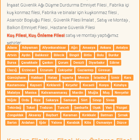
İnşaat Güvenlik Ağı Düşme Durdurma Emniyet Filesi , Fabrika içi
kuş konmaz filesi, Fabrika ve binalar için kuşkonmaz filesi ,
Asansör Boşluğu Filesi , Güvenlik Filesi İmalat , Satış ve Montajı ,
Balkon Emniyet Filesi , Hastane Güvenlik Filesi
Kuş Filesi, Kuş Önleme Filesi
satış ve montajı yaptığımız
şehirler;
Adana
Adıyaman
Afyonkarahisar
Ağrı
Amasya
Ankara
Antalya
Artvin
Aydın
Balıkesir
Bilecik
Bingöl
Bitlis
Bolu
Burdur
Bursa
Çanakkale
Çankırı
Çorum
Denizli
Diyarbakır
Edirne
Elazığ
Erzincan
Erzurum
Eskişehir
Gaziantep
Giresun
Gümüşhane
Hakkari
Hatay
Isparta
Mersin
İstanbul
İzmir
Kars
Kastamonu
Kayseri
Kırklareli
Kırşehir
Kocaeli
Konya
Kütahya
Malatya
Manisa
Kahramanmaraş
Mardin
Muğla
Muş
Nevşehir
Niğde
Ordu
Rize
Sakarya
Samsun
Siirt
Sinop
Sivas
Tekirdağ
Tokat
Trabzon
Tunceli
Şanlıurfa
Uşak
Van
Yozgat
Zonguldak
Aksaray
Bayburt
Karaman
Kırıkkale
Batman
Şırnak
Bartın
Ardahan
Iğdır
Yalova
Karabük
Kilis
Osmaniye
Düzce