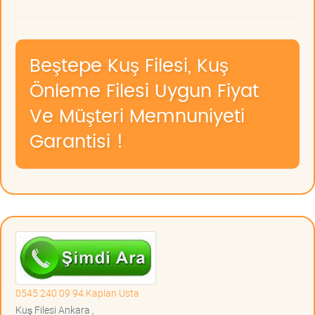
Beştepe Kuş Filesi, Kuş
Önleme Filesi Uygun Fiyat
Ve Müşteri Memnuniyeti
Garantisi !
0545 240 09 94 Kaplan Usta
Kuş Filesi Ankara ,