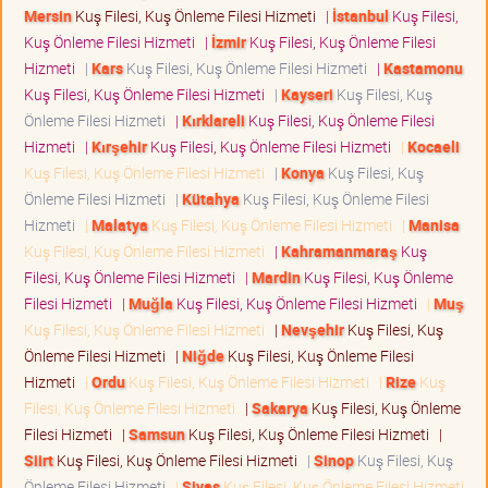
Mersin
Kuş Filesi, Kuş Önleme Filesi Hizmeti
|
İstanbul
Kuş Filesi,
Kuş Önleme Filesi Hizmeti
|
İzmir
Kuş Filesi, Kuş Önleme Filesi
Hizmeti
|
Kars
Kuş Filesi, Kuş Önleme Filesi Hizmeti
|
Kastamonu
Kuş Filesi, Kuş Önleme Filesi Hizmeti
|
Kayseri
Kuş Filesi, Kuş
Önleme Filesi Hizmeti
|
Kırklareli
Kuş Filesi, Kuş Önleme Filesi
Hizmeti
|
Kırşehir
Kuş Filesi, Kuş Önleme Filesi Hizmeti
|
Kocaeli
Kuş Filesi, Kuş Önleme Filesi Hizmeti
|
Konya
Kuş Filesi, Kuş
Önleme Filesi Hizmeti
|
Kütahya
Kuş Filesi, Kuş Önleme Filesi
Hizmeti
|
Malatya
Kuş Filesi, Kuş Önleme Filesi Hizmeti
|
Manisa
Kuş Filesi, Kuş Önleme Filesi Hizmeti
|
Kahramanmaraş
Kuş
Filesi, Kuş Önleme Filesi Hizmeti
|
Mardin
Kuş Filesi, Kuş Önleme
Filesi Hizmeti
|
Muğla
Kuş Filesi, Kuş Önleme Filesi Hizmeti
|
Muş
Kuş Filesi, Kuş Önleme Filesi Hizmeti
|
Nevşehir
Kuş Filesi, Kuş
Önleme Filesi Hizmeti
|
Niğde
Kuş Filesi, Kuş Önleme Filesi
Hizmeti
|
Ordu
Kuş Filesi, Kuş Önleme Filesi Hizmeti
|
Rize
Kuş
Filesi, Kuş Önleme Filesi Hizmeti
|
Sakarya
Kuş Filesi, Kuş Önleme
Filesi Hizmeti
|
Samsun
Kuş Filesi, Kuş Önleme Filesi Hizmeti
|
Siirt
Kuş Filesi, Kuş Önleme Filesi Hizmeti
|
Sinop
Kuş Filesi, Kuş
Önleme Filesi Hizmeti
|
Sivas
Kuş Filesi, Kuş Önleme Filesi Hizmeti