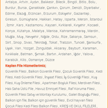
Antalya , Artvin , Aydın , Balıkesir , Bilecik , Bingöl , Bitlis , Bolu ,
Burdur , Bursa , Çanakkale , Çankırı , Çorum , Denizli , Diyarbakır ,
Edirne , Elazığ , Erzincan , Erzurum , Eskişehir , Gaziantep ,
Giresun , Gümüşhane , Hakkari , Hatay , Isparta , Mersin , İstanbul
, İzmir , Kars , Kastamonu , Kayseri , Kırklareli , Kırşehir , Kocaeli ,
Konya , Kütahya , Malatya , Manisa , Kahramanmaraş , Mardin ,
Muğla , Muş , Nevşehir , Niğde , Ordu , Rize , Sakarya , Samsun ,
Siirt , Sinop , Sivas , Tekirdağ , Tokat , Trabzon , Tunceli , Şanlıurfa ,
Uşak , Van , Yozgat , Zonguldak , Aksaray , Bayburt , Karaman ,
Kırıkkale , Batman , Şırnak , Bartın , Ardahan , Iğdır , Yalova ,
Karabük , Kilis , Osmaniye , Düzce
Kaplan File Hizmetlerimiz;
Güvenlik Filesi , Balkon Güvenlik Filesi , Çocuk Güvenlik Filesi , Kedi
Filesi, Kedi Güvenlik Filesi , İnşaat Filesi, İş Güvenliği Filesi , Kuş
Filesi, Kuş Önleme Filesi , Apartman Boşluk Filesi, Merdiven Filesi ,
Halı Saha Üstü File , Havuz Emniyet Filesi , Raf Koruma Filesi ,
Güvenlik Filesi Satış ve Montajı Kurulumu , Galeri Boşluğu Filesi ,
Balkon için file, Balkon için güvenlik filesi , Evcil hayvan filesi
Çocuk Filesi Kedi Filesi Balkon Filesi , KREŞ VE OKUL FİLELERİ ,