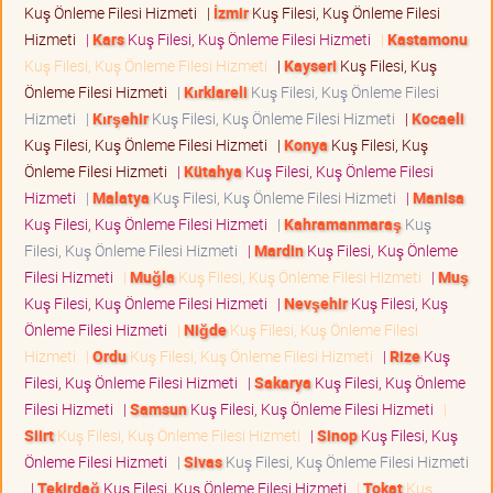
Kuş Önleme Filesi Hizmeti
|
İzmir
Kuş Filesi, Kuş Önleme Filesi
Hizmeti
|
Kars
Kuş Filesi, Kuş Önleme Filesi Hizmeti
|
Kastamonu
Kuş Filesi, Kuş Önleme Filesi Hizmeti
|
Kayseri
Kuş Filesi, Kuş
Önleme Filesi Hizmeti
|
Kırklareli
Kuş Filesi, Kuş Önleme Filesi
Hizmeti
|
Kırşehir
Kuş Filesi, Kuş Önleme Filesi Hizmeti
|
Kocaeli
Kuş Filesi, Kuş Önleme Filesi Hizmeti
|
Konya
Kuş Filesi, Kuş
Önleme Filesi Hizmeti
|
Kütahya
Kuş Filesi, Kuş Önleme Filesi
Hizmeti
|
Malatya
Kuş Filesi, Kuş Önleme Filesi Hizmeti
|
Manisa
Kuş Filesi, Kuş Önleme Filesi Hizmeti
|
Kahramanmaraş
Kuş
Filesi, Kuş Önleme Filesi Hizmeti
|
Mardin
Kuş Filesi, Kuş Önleme
Filesi Hizmeti
|
Muğla
Kuş Filesi, Kuş Önleme Filesi Hizmeti
|
Muş
Kuş Filesi, Kuş Önleme Filesi Hizmeti
|
Nevşehir
Kuş Filesi, Kuş
Önleme Filesi Hizmeti
|
Niğde
Kuş Filesi, Kuş Önleme Filesi
Hizmeti
|
Ordu
Kuş Filesi, Kuş Önleme Filesi Hizmeti
|
Rize
Kuş
Filesi, Kuş Önleme Filesi Hizmeti
|
Sakarya
Kuş Filesi, Kuş Önleme
Filesi Hizmeti
|
Samsun
Kuş Filesi, Kuş Önleme Filesi Hizmeti
|
Siirt
Kuş Filesi, Kuş Önleme Filesi Hizmeti
|
Sinop
Kuş Filesi, Kuş
Önleme Filesi Hizmeti
|
Sivas
Kuş Filesi, Kuş Önleme Filesi Hizmeti
|
Tekirdağ
Kuş Filesi, Kuş Önleme Filesi Hizmeti
|
Tokat
Kuş