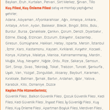
Baykan , Eruh , Kurtalan , Pervari , Siirt Merkez , Şirvan , Tillo
Kuş Filesi, Kuş Önleme Filesi
satış ve montajı yaptığımız
şehirler;
Adana , Adıyaman , Afyonkarahisar , Ağrı , Amasya , Ankara ,
Antalya , Artvin , Aydın , Balıkesir , Bilecik , Bingöl , Bitlis , Bolu ,
Burdur , Bursa , Çanakkale , Çankırı , Çorum , Denizli , Diyarbakır ,
Edirne , Elazığ , Erzincan , Erzurum , Eskişehir , Gaziantep ,
Giresun , Gümüşhane , Hakkari , Hatay , Isparta , Mersin , İstanbul
, İzmir , Kars , Kastamonu , Kayseri , Kırklareli , Kırşehir , Kocaeli ,
Konya , Kütahya , Malatya , Manisa , Kahramanmaraş , Mardin ,
Muğla , Muş , Nevşehir , Niğde , Ordu , Rize , Sakarya , Samsun ,
Siirt , Sinop , Sivas , Tekirdağ , Tokat , Trabzon , Tunceli , Şanlıurfa ,
Uşak , Van , Yozgat , Zonguldak , Aksaray , Bayburt , Karaman ,
Kırıkkale , Batman , Şırnak , Bartın , Ardahan , Iğdır , Yalova ,
Karabük , Kilis , Osmaniye , Düzce
Kaplan File Hizmetlerimiz;
Güvenlik Filesi , Balkon Güvenlik Filesi , Çocuk Güvenlik Filesi , Kedi
Filesi, Kedi Güvenlik Filesi , İnşaat Filesi, İş Güvenliği Filesi , Kuş
Filesi, Kuş Önleme Filesi , Apartman Boşluk Filesi, Merdiven Filesi ,