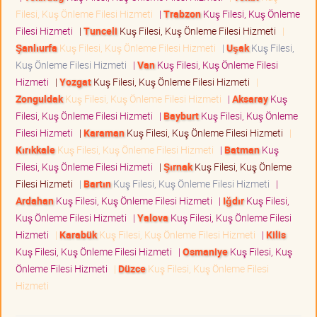
Filesi, Kuş Önleme Filesi Hizmeti
|
Trabzon
Kuş Filesi, Kuş Önleme
Filesi Hizmeti
|
Tunceli
Kuş Filesi, Kuş Önleme Filesi Hizmeti
|
Şanlıurfa
Kuş Filesi, Kuş Önleme Filesi Hizmeti
|
Uşak
Kuş Filesi,
Kuş Önleme Filesi Hizmeti
|
Van
Kuş Filesi, Kuş Önleme Filesi
Hizmeti
|
Yozgat
Kuş Filesi, Kuş Önleme Filesi Hizmeti
|
Zonguldak
Kuş Filesi, Kuş Önleme Filesi Hizmeti
|
Aksaray
Kuş
Filesi, Kuş Önleme Filesi Hizmeti
|
Bayburt
Kuş Filesi, Kuş Önleme
Filesi Hizmeti
|
Karaman
Kuş Filesi, Kuş Önleme Filesi Hizmeti
|
Kırıkkale
Kuş Filesi, Kuş Önleme Filesi Hizmeti
|
Batman
Kuş
Filesi, Kuş Önleme Filesi Hizmeti
|
Şırnak
Kuş Filesi, Kuş Önleme
Filesi Hizmeti
|
Bartın
Kuş Filesi, Kuş Önleme Filesi Hizmeti
|
Ardahan
Kuş Filesi, Kuş Önleme Filesi Hizmeti
|
Iğdır
Kuş Filesi,
Kuş Önleme Filesi Hizmeti
|
Yalova
Kuş Filesi, Kuş Önleme Filesi
Hizmeti
|
Karabük
Kuş Filesi, Kuş Önleme Filesi Hizmeti
|
Kilis
Kuş Filesi, Kuş Önleme Filesi Hizmeti
|
Osmaniye
Kuş Filesi, Kuş
Önleme Filesi Hizmeti
|
Düzce
Kuş Filesi, Kuş Önleme Filesi
Hizmeti