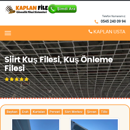
Telefon Numaramız:
0545 240 09 94
KAPLAN USTA
Menu
Siirt Kuş Filesi, Kuş Önleme
Filesi
Baykan
Eruh
Kurtalan
Pervari
Siirt Merkez
Şirvan
Tillo