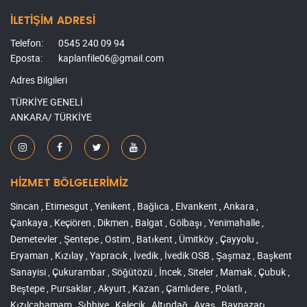
İLETİŞİM ADRESİ
Telefon:
0545 240 09 94
Eposta:
kaplanfile06@gmail.com
Adres Bilgileri
TÜRKİYE GENELİ
ANKARA/ TÜRKİYE
HİZMET BÖLGELERİMİZ
Sincan , Etimesgut , Yenikent , Bağlıca , Elvankent , Ankara ,
Çankaya , Keçiören , Dikmen , Balgat , Gölbaşı , Yenimahalle ,
Demetevler , Şentepe , Ostim , Batıkent , Ümitköy , Çayyolu ,
Eryaman , Kızılay , Yapracık , İvedik , İvedik OSB , Şaşmaz , Başkent
Sanayisi , Çukurambar , Söğütözü , İncek , Siteler , Mamak , Çubuk ,
Beştepe , Pursaklar , Akyurt , Kazan , Çamlıdere , Polatlı ,
Kızılcahamam , Sıhhiye , Kalecik , Altındağ , Ayaş , Baypazarı ,