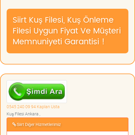
Siirt Kuş Filesi, Kuş Önleme
Filesi Uygun Fiyat Ve Müşteri
Memnuniyeti Garantisi !
0545 240 09 94 Kaplan Usta
Kuş Filesi Ankara ,
Siirt Diğer Hizmetlerimiz