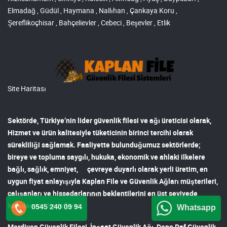
Elmadağ , Güdül , Haymana , Nallıhan , Çankaya Koru ,
Şereflikoçhisar , Bahçelievler , Cebeci , Beşevler , Etlik
Site Haritası
Sektörde, Türkiye’nin lider
güvenlik filesi ve ağı
üreticisi olarak,
Hizmet ve ürün kalitesiyle tüketicinin birinci tercihi olarak
sürekliliği sağlamak. Faaliyette bulunduğumuz sektörlerde;
bireye ve topluma saygılı, hukuka, ekonomik ve ahlaki ilkelere
bağlı, sağlık, emniyet, çevreye duyarlı olarak yerli üretim, en
uygun fiyat anlayışıyla
Kaplan File ve Güvenlik Ağları
müşterileri,
çalışanları ve hissedarlarının beklentilerini en üst seviyede
karşılamayı hedefliyor.
0545 240 09 94
Whatsapp
Merdiven Güvenlik Filesi
,
İnşaat Güvenlik Ağı
,
Depo Raf Güvenlik