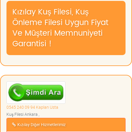
Kızılay Kuş Filesi, Kuş
Önleme Filesi Uygun Fiyat
Ve Müşteri Memnuniyeti
Garantisi !
0545 240 09 94 Kaplan Usta
Kuş Filesi Ankara ,
Kızılay Diğer Hizmetlerimiz