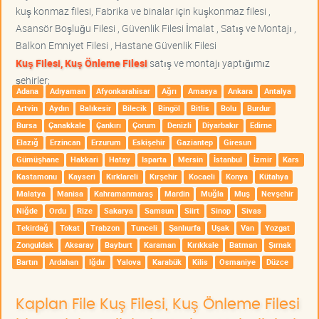
kuş konmaz filesi, Fabrika ve binalar için kuşkonmaz filesi ,
Asansör Boşluğu Filesi , Güvenlik Filesi İmalat , Satış ve Montajı ,
Balkon Emniyet Filesi , Hastane Güvenlik Filesi
Kuş Filesi, Kuş Önleme Filesi
satış ve montajı yaptığımız
şehirler;
Adana
Adıyaman
Afyonkarahisar
Ağrı
Amasya
Ankara
Antalya
Artvin
Aydın
Balıkesir
Bilecik
Bingöl
Bitlis
Bolu
Burdur
Bursa
Çanakkale
Çankırı
Çorum
Denizli
Diyarbakır
Edirne
Elazığ
Erzincan
Erzurum
Eskişehir
Gaziantep
Giresun
Gümüşhane
Hakkari
Hatay
Isparta
Mersin
İstanbul
İzmir
Kars
Kastamonu
Kayseri
Kırklareli
Kırşehir
Kocaeli
Konya
Kütahya
Malatya
Manisa
Kahramanmaraş
Mardin
Muğla
Muş
Nevşehir
Niğde
Ordu
Rize
Sakarya
Samsun
Siirt
Sinop
Sivas
Tekirdağ
Tokat
Trabzon
Tunceli
Şanlıurfa
Uşak
Van
Yozgat
Zonguldak
Aksaray
Bayburt
Karaman
Kırıkkale
Batman
Şırnak
Bartın
Ardahan
Iğdır
Yalova
Karabük
Kilis
Osmaniye
Düzce
Kaplan File Kuş Filesi, Kuş Önleme Filesi