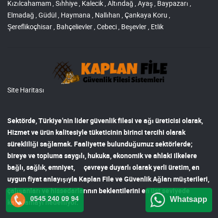
Kızılcahamam , Sıhhiye , Kalecik , Altındağ , Ayaş , Baypazarı ,
Elmadağ , Güdül , Haymana , Nallıhan , Çankaya Koru ,
Şereflikoçhisar , Bahçelievler , Cebeci , Beşevler , Etlik
Site Haritası
Sektörde, Türkiye’nin lider
güvenlik filesi ve ağı
üreticisi olarak,
Hizmet ve ürün kalitesiyle tüketicinin birinci tercihi olarak
sürekliliği sağlamak. Faaliyette bulunduğumuz sektörlerde;
bireye ve topluma saygılı, hukuka, ekonomik ve ahlaki ilkelere
bağlı, sağlık, emniyet, çevreye duyarlı olarak yerli üretim, en
uygun fiyat anlayışıyla
Kaplan File ve Güvenlik Ağları
müşterileri,
çalışanları ve hissedarlarının beklentilerini en üst seviyede
0545 240 09 94
Whatsapp
karşılamayı hedefliyor.