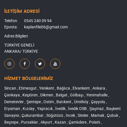
İLETİŞİM ADRESİ
Telefon:
0545 240 09 94
Eposta:
kaplanfile06@gmail.com
Adres Bilgileri
TÜRKİYE GENELİ
ANKARA/ TÜRKİYE
HİZMET BÖLGELERİMİZ
Sincan , Etimesgut , Yenikent , Bağlıca , Elvankent , Ankara ,
Çankaya , Keçiören , Dikmen , Balgat , Gölbaşı , Yenimahalle ,
Demetevler , Şentepe , Ostim , Batıkent , Ümitköy , Çayyolu ,
Eryaman , Kızılay , Yapracık , İvedik , İvedik OSB , Şaşmaz , Başkent
Sanayisi , Çukurambar , Söğütözü , İncek , Siteler , Mamak , Çubuk ,
Beştepe , Pursaklar , Akyurt , Kazan , Çamlıdere , Polatlı ,