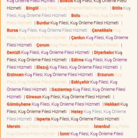
Kuş Önleme Filesi Hizmeti
|
Bilecik
Kuş Filesi, Kuş Önleme Filesi
Hizmeti
|
Bingöl
Kuş Filesi, Kuş Önleme Filesi Hizmeti
|
Bitlis
Kuş
Filesi, Kuş Önleme Filesi Hizmeti
|
Bolu
Kuş Filesi, Kuş Önleme
Filesi Hizmeti
|
Burdur
Kuş Filesi, Kuş Önleme Filesi Hizmeti
|
Bursa
Kuş Filesi, Kuş Önleme Filesi Hizmeti
|
Çanakkale
Kuş
Filesi, Kuş Önleme Filesi Hizmeti
|
Çankırı
Kuş Filesi, Kuş Önleme
Filesi Hizmeti
|
Çorum
Kuş Filesi, Kuş Önleme Filesi Hizmeti
|
Denizli
Kuş Filesi, Kuş Önleme Filesi Hizmeti
|
Diyarbakır
Kuş
Filesi, Kuş Önleme Filesi Hizmeti
|
Edirne
Kuş Filesi, Kuş Önleme
Filesi Hizmeti
|
Elazığ
Kuş Filesi, Kuş Önleme Filesi Hizmeti
|
Erzincan
Kuş Filesi, Kuş Önleme Filesi Hizmeti
|
Erzurum
Kuş
Filesi, Kuş Önleme Filesi Hizmeti
|
Eskişehir
Kuş Filesi, Kuş
Önleme Filesi Hizmeti
|
Gaziantep
Kuş Filesi, Kuş Önleme Filesi
Hizmeti
|
Giresun
Kuş Filesi, Kuş Önleme Filesi Hizmeti
|
Gümüşhane
Kuş Filesi, Kuş Önleme Filesi Hizmeti
|
Hakkari
Kuş
Filesi, Kuş Önleme Filesi Hizmeti
|
Hatay
Kuş Filesi, Kuş Önleme
Filesi Hizmeti
|
Isparta
Kuş Filesi, Kuş Önleme Filesi Hizmeti
|
Mersin
Kuş Filesi, Kuş Önleme Filesi Hizmeti
|
İstanbul
Kuş Filesi,
Kuş Önleme Filesi Hizmeti
|
İzmir
Kuş Filesi, Kuş Önleme Filesi