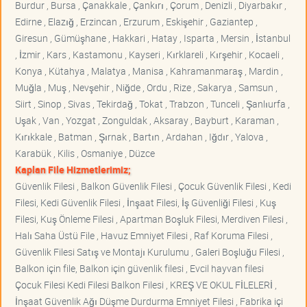
Burdur , Bursa , Çanakkale , Çankırı , Çorum , Denizli , Diyarbakır ,
Edirne , Elazığ , Erzincan , Erzurum , Eskişehir , Gaziantep ,
Giresun , Gümüşhane , Hakkari , Hatay , Isparta , Mersin , İstanbul
, İzmir , Kars , Kastamonu , Kayseri , Kırklareli , Kırşehir , Kocaeli ,
Konya , Kütahya , Malatya , Manisa , Kahramanmaraş , Mardin ,
Muğla , Muş , Nevşehir , Niğde , Ordu , Rize , Sakarya , Samsun ,
Siirt , Sinop , Sivas , Tekirdağ , Tokat , Trabzon , Tunceli , Şanlıurfa ,
Uşak , Van , Yozgat , Zonguldak , Aksaray , Bayburt , Karaman ,
Kırıkkale , Batman , Şırnak , Bartın , Ardahan , Iğdır , Yalova ,
Karabük , Kilis , Osmaniye , Düzce
Kaplan File Hizmetlerimiz;
Güvenlik Filesi , Balkon Güvenlik Filesi , Çocuk Güvenlik Filesi , Kedi
Filesi, Kedi Güvenlik Filesi , İnşaat Filesi, İş Güvenliği Filesi , Kuş
Filesi, Kuş Önleme Filesi , Apartman Boşluk Filesi, Merdiven Filesi ,
Halı Saha Üstü File , Havuz Emniyet Filesi , Raf Koruma Filesi ,
Güvenlik Filesi Satış ve Montajı Kurulumu , Galeri Boşluğu Filesi ,
Balkon için file, Balkon için güvenlik filesi , Evcil hayvan filesi
Çocuk Filesi Kedi Filesi Balkon Filesi , KREŞ VE OKUL FİLELERİ ,
İnşaat Güvenlik Ağı Düşme Durdurma Emniyet Filesi , Fabrika içi