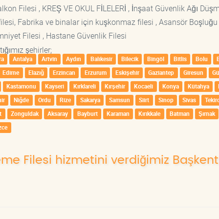
si Balkon Filesi , KREŞ VE OKUL FİLELERİ , İnşaat Güvenlik Ağı Düş
lesi, Fabrika ve binalar için kuşkonmaz filesi , Asansör Boşluğu F
mniyet Filesi , Hastane Güvenlik Filesi
ığımız şehirler;
ra
Antalya
Artvin
Aydın
Balıkesir
Bilecik
Bingöl
Bitlis
Bolu
Edirne
Elazığ
Erzincan
Erzurum
Eskişehir
Gaziantep
Giresun
G
Kastamonu
Kayseri
Kırklareli
Kırşehir
Kocaeli
Konya
Kütahya
ir
Niğde
Ordu
Rize
Sakarya
Samsun
Siirt
Sinop
Sivas
Tekir
t
Zonguldak
Aksaray
Bayburt
Karaman
Kırıkkale
Batman
Şırnak
zce
leme Filesi hizmetini verdiğimiz Başkent