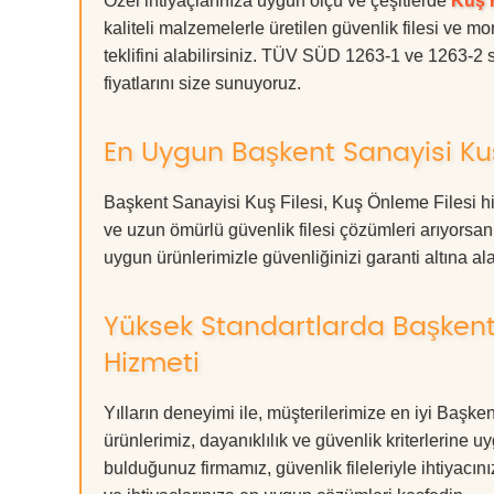
Özel ihtiyaçlarınıza uygun ölçü ve çeşitlerde
Kuş F
kaliteli malzemelerle üretilen güvenlik filesi ve mo
teklifini alabilirsiniz. TÜV SÜD 1263-1 ve 1263-2 s
fiyatlarını size sunuyoruz.
En Uygun Başkent Sanayisi Kuş 
Başkent Sanayisi Kuş Filesi, Kuş Önleme Filesi hi
ve uzun ömürlü güvenlik filesi çözümleri arıyors
uygun ürünlerimizle güvenliğinizi garanti altına alabil
Yüksek Standartlarda Başkent 
Hizmeti
Yılların deneyimi ile, müşterilerimize en iyi Baş
ürünlerimiz, dayanıklılık ve güvenlik kriterlerine u
bulduğunuz firmamız, güvenlik fileleriyle ihtiyac