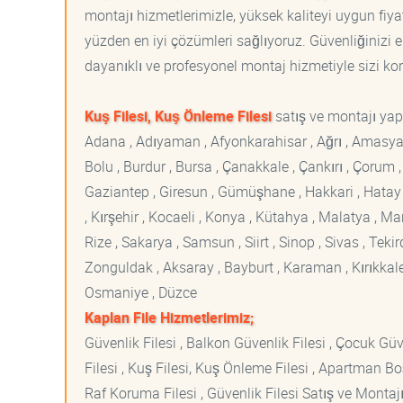
montajı hizmetlerimizle, yüksek kaliteyi uygun fiy
yüzden en iyi çözümleri sağlıyoruz. Güvenliğinizi e
dayanıklı ve profesyonel montaj hizmetiyle sizi korur
Kuş Filesi, Kuş Önleme Filesi
satış ve montajı yapt
Adana , Adıyaman , Afyonkarahisar , Ağrı , Amasya , An
Bolu , Burdur , Bursa , Çanakkale , Çankırı , Çorum , D
Gaziantep , Giresun , Gümüşhane , Hakkari , Hatay , I
, Kırşehir , Kocaeli , Konya , Kütahya , Malatya , 
Rize , Sakarya , Samsun , Siirt , Sinop , Sivas , Teki
Zonguldak , Aksaray , Bayburt , Karaman , Kırıkkale ,
Osmaniye , Düzce
Kaplan File Hizmetlerimiz;
Güvenlik Filesi , Balkon Güvenlik Filesi , Çocuk Güven
Filesi , Kuş Filesi, Kuş Önleme Filesi , Apartman Boş
Raf Koruma Filesi , Güvenlik Filesi Satış ve Montajı