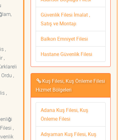
u
ağlam,
Güvenlik Filesi İmalat ,
Satış ve Montajı
Balkon Emniyet Filesi
s ,
Hastane Güvenlik Filesi
r ,
ırklareli
 Ordu ,
Kuş Filesi, Kuş Önleme Filesi
Hizmet Bölgeleri
is ,
Adana Kuş Filesi, Kuş
Önleme Filesi
venliği
ilesi ,
Adıyaman Kuş Filesi, Kuş
üvenlik