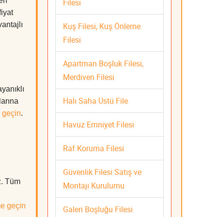
 en
Filesi
iyat
antajlı
Kuş Filesi, Kuş Önleme
Filesi
Apartman Boşluk Filesi,
Merdiven Filesi
yanıklı
Halı Saha Üstü File
larına
 geçin
.
Havuz Emniyet Filesi
Raf Koruma Filesi
Güvenlik Filesi Satış ve
z. Tüm
Montajı Kurulumu
me geçin
Galeri Boşluğu Filesi