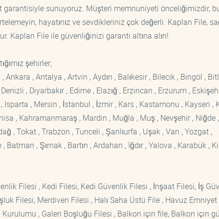
at garantisiyle sunuyoruz. Müşteri memnuniyeti önceliğimizdir, b
rtelemeyin, hayatınız ve sevdikleriniz çok değerli. Kaplan File, s
. Kaplan File ile güvenliğinizi garanti altına alın!
ığımız şehirler;
kara , Antalya , Artvin , Aydın , Balıkesir , Bilecik , Bingöl , Bitli
enizli , Diyarbakır , Edirne , Elazığ , Erzincan , Erzurum , Eskişehi
sparta , Mersin , İstanbul , İzmir , Kars , Kastamonu , Kayseri , K
Manisa , Kahramanmaraş , Mardin , Muğla , Muş , Nevşehir , Niğde ,
rdağ , Tokat , Trabzon , Tunceli , Şanlıurfa , Uşak , Van , Yozgat ,
 Batman , Şırnak , Bartın , Ardahan , Iğdır , Yalova , Karabük , Kil
lik Filesi , Kedi Filesi, Kedi Güvenlik Filesi , İnşaat Filesi, İş Gü
luk Filesi, Merdiven Filesi , Halı Saha Üstü File , Havuz Emniyet F
 Kurulumu , Galeri Boşluğu Filesi , Balkon için file, Balkon için g