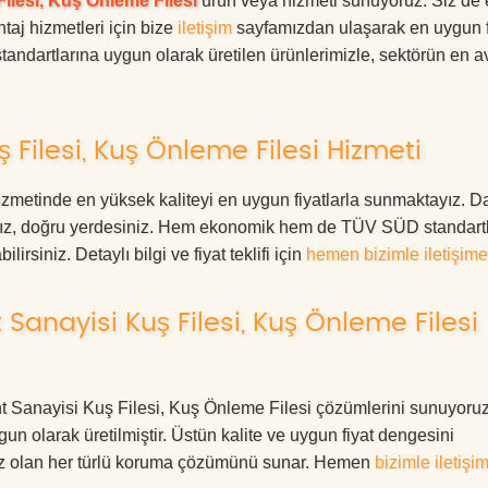
ilesi, Kuş Önleme Filesi
ürün veya hizmeti sunuyoruz. Siz de
ntaj hizmetleri için bize
iletişim
sayfamızdan ulaşarak en uygun f
tandartlarına uygun olarak üretilen ürünlerimizle, sektörün en av
Filesi, Kuş Önleme Filesi Hizmeti
zmetinde en yüksek kaliteyi en uygun fiyatlarla sunmaktayız. Da
anız, doğru yerdesiniz. Hem ekonomik hem de TÜV SÜD standart
irsiniz. Detaylı bilgi ve fiyat teklifi için
hemen bizimle iletişime
Sanayisi Kuş Filesi, Kuş Önleme Filesi
kent Sanayisi Kuş Filesi, Kuş Önleme Filesi çözümlerini sunuyoru
ygun olarak üretilmiştir. Üstün kalite ve uygun fiyat dengesini
ınız olan her türlü koruma çözümünü sunar. Hemen
bizimle iletişi