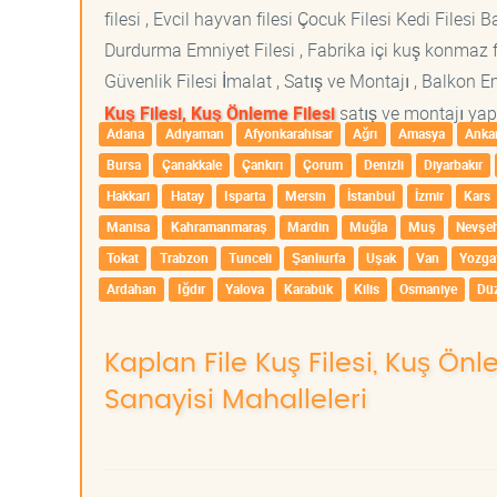
filesi , Evcil hayvan filesi Çocuk Filesi Kedi File
Durdurma Emniyet Filesi , Fabrika içi kuş konmaz fi
Güvenlik Filesi İmalat , Satış ve Montajı , Balkon E
Kuş Filesi, Kuş Önleme Filesi
satış ve montajı yapt
Adana
Adıyaman
Afyonkarahisar
Ağrı
Amasya
Anka
Bursa
Çanakkale
Çankırı
Çorum
Denizli
Diyarbakır
Hakkari
Hatay
Isparta
Mersin
İstanbul
İzmir
Kars
Manisa
Kahramanmaraş
Mardin
Muğla
Muş
Nevşeh
Tokat
Trabzon
Tunceli
Şanlıurfa
Uşak
Van
Yozga
Ardahan
Iğdır
Yalova
Karabük
Kilis
Osmaniye
Dü
Kaplan File Kuş Filesi, Kuş Ön
Sanayisi Mahalleleri