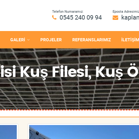
Telefon Numaramız:
Eposta Adresimiz
0545 240 09 94
kapla
GALERİ
PROJELER
REFERANSLARIMIZ
İLETİŞİ
i Kuş Filesi, Kuş Ö