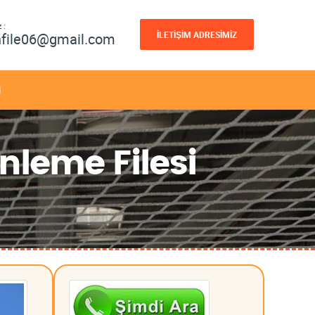
 :
İLETİŞİM ADRESİMİZ
nfile06@gmail.com
M
nleme Filesi