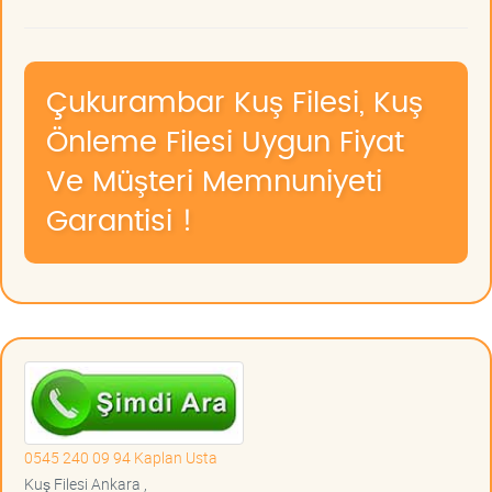
Çukurambar Kuş Filesi, Kuş
Önleme Filesi Uygun Fiyat
Ve Müşteri Memnuniyeti
Garantisi !
0545 240 09 94 Kaplan Usta
Kuş Filesi Ankara ,