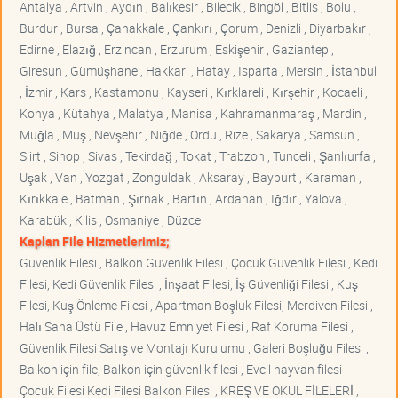
Antalya , Artvin , Aydın , Balıkesir , Bilecik , Bingöl , Bitlis , Bolu ,
Burdur , Bursa , Çanakkale , Çankırı , Çorum , Denizli , Diyarbakır ,
Edirne , Elazığ , Erzincan , Erzurum , Eskişehir , Gaziantep ,
Giresun , Gümüşhane , Hakkari , Hatay , Isparta , Mersin , İstanbul
, İzmir , Kars , Kastamonu , Kayseri , Kırklareli , Kırşehir , Kocaeli ,
Konya , Kütahya , Malatya , Manisa , Kahramanmaraş , Mardin ,
Muğla , Muş , Nevşehir , Niğde , Ordu , Rize , Sakarya , Samsun ,
Siirt , Sinop , Sivas , Tekirdağ , Tokat , Trabzon , Tunceli , Şanlıurfa ,
Uşak , Van , Yozgat , Zonguldak , Aksaray , Bayburt , Karaman ,
Kırıkkale , Batman , Şırnak , Bartın , Ardahan , Iğdır , Yalova ,
Karabük , Kilis , Osmaniye , Düzce
Kaplan File Hizmetlerimiz;
Güvenlik Filesi , Balkon Güvenlik Filesi , Çocuk Güvenlik Filesi , Kedi
Filesi, Kedi Güvenlik Filesi , İnşaat Filesi, İş Güvenliği Filesi , Kuş
Filesi, Kuş Önleme Filesi , Apartman Boşluk Filesi, Merdiven Filesi ,
Halı Saha Üstü File , Havuz Emniyet Filesi , Raf Koruma Filesi ,
Güvenlik Filesi Satış ve Montajı Kurulumu , Galeri Boşluğu Filesi ,
Balkon için file, Balkon için güvenlik filesi , Evcil hayvan filesi
Çocuk Filesi Kedi Filesi Balkon Filesi , KREŞ VE OKUL FİLELERİ ,