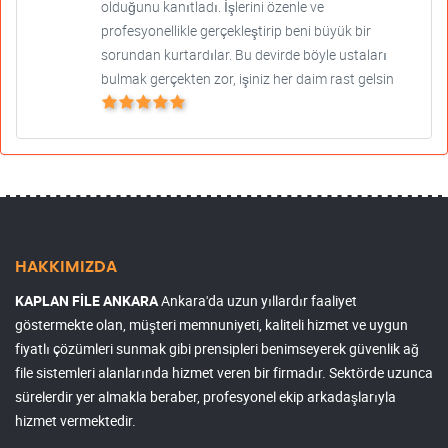
olduğunu kanıtladı. İşlerini özenle ve
profesyonellikle gerçekleştirip beni büyük bir
sorundan kurtardılar. Bu devirde böyle ustaları
bulmak gerçekten zor, işiniz her daim rast gelsin
HAKKIMIZDA
KAPLAN FİLE ANKARA
Ankara'da uzun yıllardır faaliyet
göstermekte olan, müşteri memnuniyeti, kaliteli hizmet ve uygun
fiyatlı çözümleri sunmak gibi prensipleri benimseyerek güvenlik ağ
file sistemleri alanlarında hizmet veren bir firmadır. Sektörde uzunca
sürelerdir yer almakla beraber, profesyonel ekip arkadaşlarıyla
hizmet vermektedir.