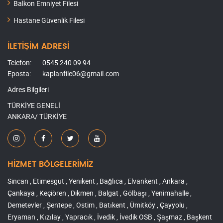
Balkon Emniyet Filesi
Hastane Güvenlik Filesi
İLETİŞİM ADRESİ
Telefon:
0545 240 09 94
Eposta:
kaplanfile06@gmail.com
Adres Bilgileri
TÜRKİYE GENELİ
ANKARA/ TÜRKİYE
HİZMET BÖLGELERİMİZ
Sincan , Etimesgut , Yenikent , Bağlıca , Elvankent , Ankara ,
Çankaya , Keçiören , Dikmen , Balgat , Gölbaşı , Yenimahalle ,
Demetevler , Şentepe , Ostim , Batıkent , Ümitköy , Çayyolu ,
Eryaman , Kızılay , Yapracık , İvedik , İvedik OSB , Şaşmaz , Başkent