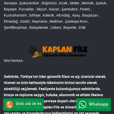
Sanayisi , Çukurambar , Söğütözü , İncek , Siteler , Mamak , Çubuk ,
Beştepe , Pursaklar , Akyurt , Kazan , Çamlıdere , Polatlı ,
Kızılcahamam , Sıhhiye , Kalecik , Altındağ , Ayaş , Baypazarı ,
Elmadağ , Güdül , Haymana , Nallıhan , Çankaya Koru ,
Şereflikoçhisar , Bahçelievler , Cebeci , Beşevler , Etlik
Site Haritası
Sektörde, Türkiye’nin lider
güvenlik filesi ve ağı
üreticisi olarak,
Hizmet ve ürün kalitesiyle tüketicinin birinci tercihi olarak
sürekliliği sağlamak. Faaliyette bulunduğumuz sektörlerde;
bireye ve topluma saygılı, hukuka, ekonomik ve ahlaki ilkelere
bağlı, sağlık, emniyet, çevreye duyarlı olarak yerli üretim, en
0545 240 09 94
Whatsapp
uygun fiyat anlayışıyla
Kaplan File ve Güvenlik Ağları
müşterileri,
çalışanları ve hissedarlarının beklentilerini en üst seviyede