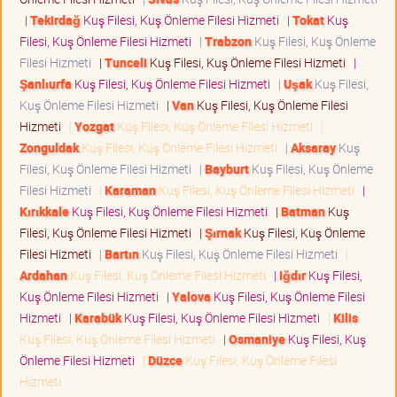
|
Tekirdağ
Kuş Filesi, Kuş Önleme Filesi Hizmeti
|
Tokat
Kuş
Filesi, Kuş Önleme Filesi Hizmeti
|
Trabzon
Kuş Filesi, Kuş Önleme
Filesi Hizmeti
|
Tunceli
Kuş Filesi, Kuş Önleme Filesi Hizmeti
|
Şanlıurfa
Kuş Filesi, Kuş Önleme Filesi Hizmeti
|
Uşak
Kuş Filesi,
Kuş Önleme Filesi Hizmeti
|
Van
Kuş Filesi, Kuş Önleme Filesi
Hizmeti
|
Yozgat
Kuş Filesi, Kuş Önleme Filesi Hizmeti
|
Zonguldak
Kuş Filesi, Kuş Önleme Filesi Hizmeti
|
Aksaray
Kuş
Filesi, Kuş Önleme Filesi Hizmeti
|
Bayburt
Kuş Filesi, Kuş Önleme
Filesi Hizmeti
|
Karaman
Kuş Filesi, Kuş Önleme Filesi Hizmeti
|
Kırıkkale
Kuş Filesi, Kuş Önleme Filesi Hizmeti
|
Batman
Kuş
Filesi, Kuş Önleme Filesi Hizmeti
|
Şırnak
Kuş Filesi, Kuş Önleme
Filesi Hizmeti
|
Bartın
Kuş Filesi, Kuş Önleme Filesi Hizmeti
|
Ardahan
Kuş Filesi, Kuş Önleme Filesi Hizmeti
|
Iğdır
Kuş Filesi,
Kuş Önleme Filesi Hizmeti
|
Yalova
Kuş Filesi, Kuş Önleme Filesi
Hizmeti
|
Karabük
Kuş Filesi, Kuş Önleme Filesi Hizmeti
|
Kilis
Kuş Filesi, Kuş Önleme Filesi Hizmeti
|
Osmaniye
Kuş Filesi, Kuş
Önleme Filesi Hizmeti
|
Düzce
Kuş Filesi, Kuş Önleme Filesi
Hizmeti