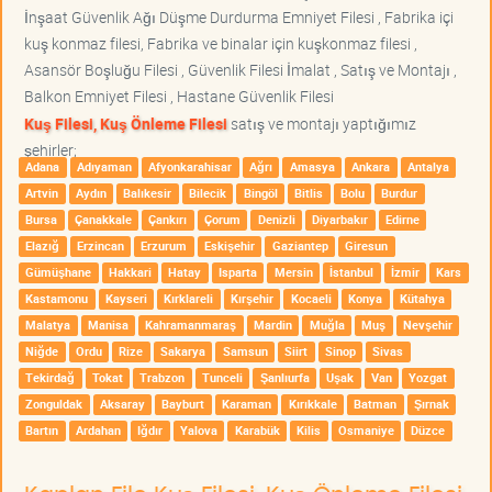
İnşaat Güvenlik Ağı Düşme Durdurma Emniyet Filesi , Fabrika içi
kuş konmaz filesi, Fabrika ve binalar için kuşkonmaz filesi ,
Asansör Boşluğu Filesi , Güvenlik Filesi İmalat , Satış ve Montajı ,
Balkon Emniyet Filesi , Hastane Güvenlik Filesi
Kuş Filesi, Kuş Önleme Filesi
satış ve montajı yaptığımız
şehirler;
Adana
Adıyaman
Afyonkarahisar
Ağrı
Amasya
Ankara
Antalya
Artvin
Aydın
Balıkesir
Bilecik
Bingöl
Bitlis
Bolu
Burdur
Bursa
Çanakkale
Çankırı
Çorum
Denizli
Diyarbakır
Edirne
Elazığ
Erzincan
Erzurum
Eskişehir
Gaziantep
Giresun
Gümüşhane
Hakkari
Hatay
Isparta
Mersin
İstanbul
İzmir
Kars
Kastamonu
Kayseri
Kırklareli
Kırşehir
Kocaeli
Konya
Kütahya
Malatya
Manisa
Kahramanmaraş
Mardin
Muğla
Muş
Nevşehir
Niğde
Ordu
Rize
Sakarya
Samsun
Siirt
Sinop
Sivas
Tekirdağ
Tokat
Trabzon
Tunceli
Şanlıurfa
Uşak
Van
Yozgat
Zonguldak
Aksaray
Bayburt
Karaman
Kırıkkale
Batman
Şırnak
Bartın
Ardahan
Iğdır
Yalova
Karabük
Kilis
Osmaniye
Düzce