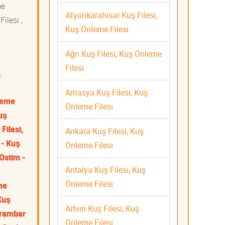
me
Afyonkarahisar Kuş Filesi,
ilesi ,
Kuş Önleme Filesi
Ağrı Kuş Filesi, Kuş Önleme
Filesi
r
Amasya Kuş Filesi, Kuş
nleme
Önleme Filesi
uş
Filesi,
Ankara Kuş Filesi, Kuş
 - Kuş
Önleme Filesi
Ostim -
Antalya Kuş Filesi, Kuş
Önleme Filesi
me
Kuş
Artvin Kuş Filesi, Kuş
rambar
Önleme Filesi