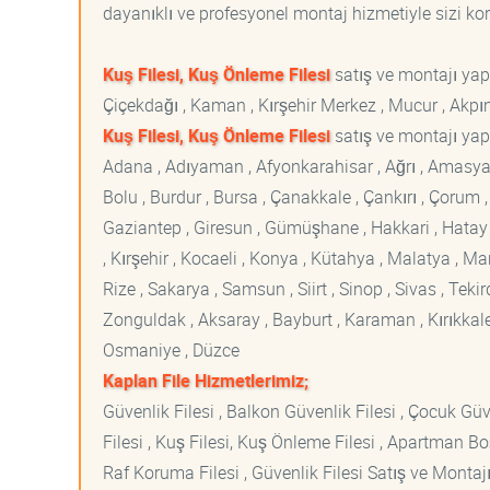
dayanıklı ve profesyonel montaj hizmetiyle sizi korur
Kuş Filesi, Kuş Önleme Filesi
satış ve montajı ya
Çiçekdağı , Kaman , Kırşehir Merkez , Mucur , Akpı
Kuş Filesi, Kuş Önleme Filesi
satış ve montajı yapt
Adana , Adıyaman , Afyonkarahisar , Ağrı , Amasya , An
Bolu , Burdur , Bursa , Çanakkale , Çankırı , Çorum , D
Gaziantep , Giresun , Gümüşhane , Hakkari , Hatay , I
, Kırşehir , Kocaeli , Konya , Kütahya , Malatya , 
Rize , Sakarya , Samsun , Siirt , Sinop , Sivas , Teki
Zonguldak , Aksaray , Bayburt , Karaman , Kırıkkale ,
Osmaniye , Düzce
Kaplan File Hizmetlerimiz;
Güvenlik Filesi , Balkon Güvenlik Filesi , Çocuk Güven
Filesi , Kuş Filesi, Kuş Önleme Filesi , Apartman Boş
Raf Koruma Filesi , Güvenlik Filesi Satış ve Montajı