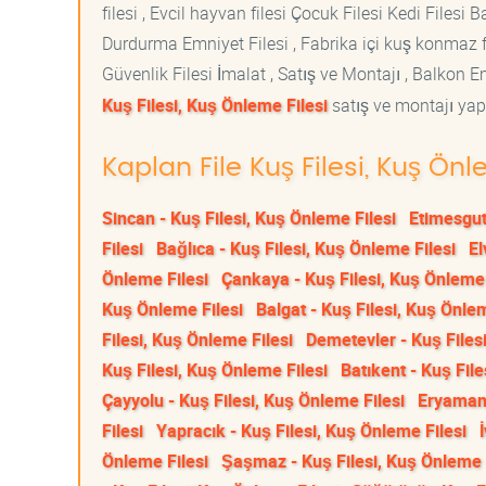
filesi , Evcil hayvan filesi Çocuk Filesi Kedi File
Durdurma Emniyet Filesi , Fabrika içi kuş konmaz fi
Güvenlik Filesi İmalat , Satış ve Montajı , Balkon E
Kuş Filesi, Kuş Önleme Filesi
satış ve montajı yapt
Kaplan File Kuş Filesi, Kuş Önl
Sincan - Kuş Filesi, Kuş Önleme Filesi
Etimesgut
Filesi
Bağlıca - Kuş Filesi, Kuş Önleme Filesi
El
Önleme Filesi
Çankaya - Kuş Filesi, Kuş Önleme 
Kuş Önleme Filesi
Balgat - Kuş Filesi, Kuş Önlem
Filesi, Kuş Önleme Filesi
Demetevler - Kuş Files
Kuş Filesi, Kuş Önleme Filesi
Batıkent - Kuş File
Çayyolu - Kuş Filesi, Kuş Önleme Filesi
Eryaman 
Filesi
Yapracık - Kuş Filesi, Kuş Önleme Filesi
Önleme Filesi
Şaşmaz - Kuş Filesi, Kuş Önleme 