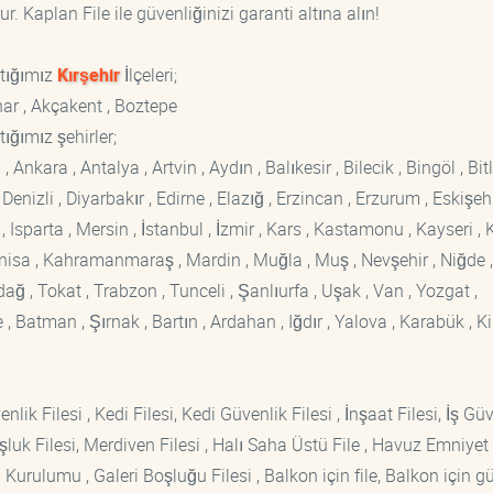
. Kaplan File ile güvenliğinizi garanti altına alın!
ptığımız
Kırşehir
İlçeleri;
nar , Akçakent , Boztepe
ığımız şehirler;
kara , Antalya , Artvin , Aydın , Balıkesir , Bilecik , Bingöl , Bitli
enizli , Diyarbakır , Edirne , Elazığ , Erzincan , Erzurum , Eskişehi
sparta , Mersin , İstanbul , İzmir , Kars , Kastamonu , Kayseri , K
Manisa , Kahramanmaraş , Mardin , Muğla , Muş , Nevşehir , Niğde ,
rdağ , Tokat , Trabzon , Tunceli , Şanlıurfa , Uşak , Van , Yozgat ,
 Batman , Şırnak , Bartın , Ardahan , Iğdır , Yalova , Karabük , Kil
lik Filesi , Kedi Filesi, Kedi Güvenlik Filesi , İnşaat Filesi, İş Gü
luk Filesi, Merdiven Filesi , Halı Saha Üstü File , Havuz Emniyet F
 Kurulumu , Galeri Boşluğu Filesi , Balkon için file, Balkon için g