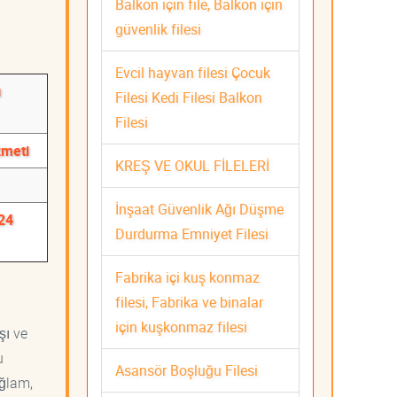
Balkon için file, Balkon için
güvenlik filesi
Evcil hayvan filesi Çocuk
ı
Filesi Kedi Filesi Balkon
Filesi
zmeti
KREŞ VE OKUL FİLELERİ
İnşaat Güvenlik Ağı Düşme
/24
Durdurma Emniyet Filesi
Fabrika içi kuş konmaz
filesi, Fabrika ve binalar
için kuşkonmaz filesi
şı ve
u
Asansör Boşluğu Filesi
ağlam,