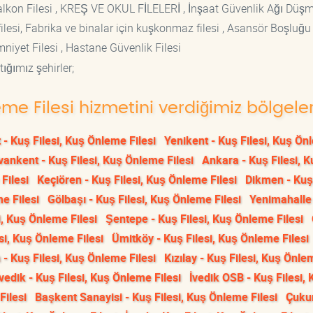
si Balkon Filesi , KREŞ VE OKUL FİLELERİ , İnşaat Güvenlik Ağı Düş
lesi, Fabrika ve binalar için kuşkonmaz filesi , Asansör Boşluğu F
mniyet Filesi , Hastane Güvenlik Filesi
ığımız şehirler;
eme Filesi hizmetini verdiğimiz bölgele
 - Kuş Filesi, Kuş Önleme Filesi
Yenikent - Kuş Filesi, Kuş Ö
vankent - Kuş Filesi, Kuş Önleme Filesi
Ankara - Kuş Filesi, K
Filesi
Keçiören - Kuş Filesi, Kuş Önleme Filesi
Dikmen - Kuş 
e Filesi
Gölbaşı - Kuş Filesi, Kuş Önleme Filesi
Yenimahalle
i, Kuş Önleme Filesi
Şentepe - Kuş Filesi, Kuş Önleme Filesi
si, Kuş Önleme Filesi
Ümitköy - Kuş Filesi, Kuş Önleme Filesi
- Kuş Filesi, Kuş Önleme Filesi
Kızılay - Kuş Filesi, Kuş Önle
İvedik - Kuş Filesi, Kuş Önleme Filesi
İvedik OSB - Kuş Filesi, 
Filesi
Başkent Sanayisi - Kuş Filesi, Kuş Önleme Filesi
Çuku