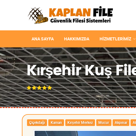
ANA SAYFA
HAKKIMIZDA
HIZMETLERIMIZ
Kırşehir Kuş Fil
Çiçekdağı
Kaman
Kırşehir Merkez
Mucur
Akpınar
A