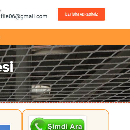
 :
İLETİŞİM ADRESİMİZ
nfile06@gmail.com
M
esi