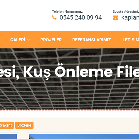
Telefon Numaramız:
Eposta Adresimiz
0545 240 09 94
kapla
GALERİ
PROJELER
REFERANSLARIMIZ
İLETİŞİ
esi, Kuş Önleme Fil
kçakent
Boztepe