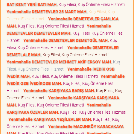
BATIKENT YENİ BATI MAH.
Kuş Filesi, Kuş Önleme Filesi Hizmeti
Yenimahalle DEMETEVLER 25 MART MAH.
Kuş Filesi, Kuş
Önleme Filesi Hizmeti
Yenimahalle DEMETEVLER ÇAMLICA
MAH.
Kuş Filesi, Kuş Önleme Filesi Hizmeti
Yenimahalle
DEMETEVLER DEMETEVLER MAH.
Kuş Filesi, Kuş Önleme Filesi
Hizmeti
Yenimahalle DEMETEVLER DEMETGÜL MAH.
Kuş
Filesi, Kuş Önleme Filesi Hizmeti
Yenimahalle DEMETEVLER
DEMETLALE MAH.
Kuş Filesi, Kuş Önleme Filesi Hizmeti
Yenimahalle DEMETEVLER MEHMET AKİF ERSOY MAH.
Kuş
Filesi, Kuş Önleme Filesi Hizmeti
Yenimahalle İVEDİK OSB
İVEDİK MAH.
Kuş Filesi, Kuş Önleme Filesi Hizmeti
Yenimahalle
İVEDİK OSB İVEDİKOSB MAH.
Kuş Filesi, Kuş Önleme Filesi
Hizmeti
Yenimahalle KARŞIYAKA BARIŞ MAH.
Kuş Filesi, Kuş
Önleme Filesi Hizmeti
Yenimahalle KARŞIYAKA KARŞIYAKA
MAH.
Kuş Filesi, Kuş Önleme Filesi Hizmeti
Yenimahalle
KARŞIYAKA ÖZEVLER MAH.
Kuş Filesi, Kuş Önleme Filesi Hizmeti
Yenimahalle KARŞIYAKA YEŞİLEVLER MAH.
Kuş Filesi, Kuş
Önleme Filesi Hizmeti
Yenimahalle MACUNKÖY KARACAKAYA
MAH.
Kuş Filesi, Kuş Önleme Filesi Hizmeti
Yenimahalle