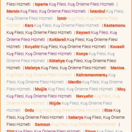
Filesi Hizmeti
|
Isparta
Kuş Filesi, Kuş Önleme Filesi Hizmeti
|
Mersin
Kuş Filesi, Kuş Önleme Filesi Hizmeti
|
İstanbul
Kuş Filesi,
Kuş Önleme Filesi Hizmeti
|
İzmir
Kuş Filesi, Kuş Önleme Filesi
Hizmeti
|
Kars
Kuş Filesi, Kuş Önleme Filesi Hizmeti
|
Kastamonu
Kuş Filesi, Kuş Önleme Filesi Hizmeti
|
Kayseri
Kuş Filesi, Kuş
Önleme Filesi Hizmeti
|
Kırklareli
Kuş Filesi, Kuş Önleme Filesi
Hizmeti
|
Kırşehir
Kuş Filesi, Kuş Önleme Filesi Hizmeti
|
Kocaeli
Kuş Filesi, Kuş Önleme Filesi Hizmeti
|
Konya
Kuş Filesi, Kuş
Önleme Filesi Hizmeti
|
Kütahya
Kuş Filesi, Kuş Önleme Filesi
Hizmeti
|
Malatya
Kuş Filesi, Kuş Önleme Filesi Hizmeti
|
Manisa
Kuş Filesi, Kuş Önleme Filesi Hizmeti
|
Kahramanmaraş
Kuş
Filesi, Kuş Önleme Filesi Hizmeti
|
Mardin
Kuş Filesi, Kuş Önleme
Filesi Hizmeti
|
Muğla
Kuş Filesi, Kuş Önleme Filesi Hizmeti
|
Muş
Kuş Filesi, Kuş Önleme Filesi Hizmeti
|
Nevşehir
Kuş Filesi, Kuş
Önleme Filesi Hizmeti
|
Niğde
Kuş Filesi, Kuş Önleme Filesi
Hizmeti
|
Ordu
Kuş Filesi, Kuş Önleme Filesi Hizmeti
|
Rize
Kuş
Filesi, Kuş Önleme Filesi Hizmeti
|
Sakarya
Kuş Filesi, Kuş Önleme
Filesi Hizmeti
|
Samsun
Kuş Filesi, Kuş Önleme Filesi Hizmeti
|
Siirt
Kuş Filesi, Kuş Önleme Filesi Hizmeti
|
Sinop
Kuş Filesi, Kuş