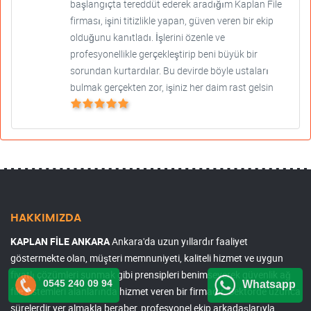
başlangıçta tereddüt ederek aradığım Kaplan File
firması, işini titizlikle yapan, güven veren bir ekip
olduğunu kanıtladı. İşlerini özenle ve
profesyonellikle gerçekleştirip beni büyük bir
sorundan kurtardılar. Bu devirde böyle ustaları
bulmak gerçekten zor, işiniz her daim rast gelsin
HAKKIMIZDA
KAPLAN FİLE ANKARA
Ankara'da uzun yıllardır faaliyet
göstermekte olan, müşteri memnuniyeti, kaliteli hizmet ve uygun
fiyatlı çözümleri sunmak gibi prensipleri benimseyerek güvenlik ağ
0545 240 09 94
Whatsapp
file sistemleri alanlarında hizmet veren bir firmadır. Sektörde uzunca
sürelerdir yer almakla beraber, profesyonel ekip arkadaşlarıyla