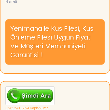
Hizmeti
Yenimahalle Kuş Filesi, Kuş
Önleme Filesi Uygun Fiyat
Ve Müşteri Memnuniyeti
Garantisi !
0545 240 09 94 Kaplan Usta