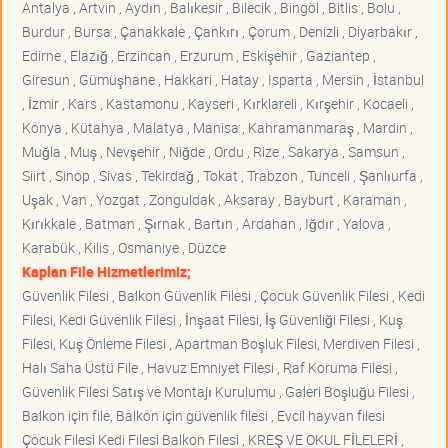
Antalya , Artvin , Aydın , Balıkesir , Bilecik , Bingöl , Bitlis , Bolu ,
Burdur , Bursa , Çanakkale , Çankırı , Çorum , Denizli , Diyarbakır ,
Edirne , Elazığ , Erzincan , Erzurum , Eskişehir , Gaziantep ,
Giresun , Gümüşhane , Hakkari , Hatay , Isparta , Mersin , İstanbul
, İzmir , Kars , Kastamonu , Kayseri , Kırklareli , Kırşehir , Kocaeli ,
Konya , Kütahya , Malatya , Manisa , Kahramanmaraş , Mardin ,
Muğla , Muş , Nevşehir , Niğde , Ordu , Rize , Sakarya , Samsun ,
Siirt , Sinop , Sivas , Tekirdağ , Tokat , Trabzon , Tunceli , Şanlıurfa ,
Uşak , Van , Yozgat , Zonguldak , Aksaray , Bayburt , Karaman ,
Kırıkkale , Batman , Şırnak , Bartın , Ardahan , Iğdır , Yalova ,
Karabük , Kilis , Osmaniye , Düzce
Kaplan File Hizmetlerimiz;
Güvenlik Filesi , Balkon Güvenlik Filesi , Çocuk Güvenlik Filesi , Kedi
Filesi, Kedi Güvenlik Filesi , İnşaat Filesi, İş Güvenliği Filesi , Kuş
Filesi, Kuş Önleme Filesi , Apartman Boşluk Filesi, Merdiven Filesi ,
Halı Saha Üstü File , Havuz Emniyet Filesi , Raf Koruma Filesi ,
Güvenlik Filesi Satış ve Montajı Kurulumu , Galeri Boşluğu Filesi ,
Balkon için file, Balkon için güvenlik filesi , Evcil hayvan filesi
Çocuk Filesi Kedi Filesi Balkon Filesi , KREŞ VE OKUL FİLELERİ ,