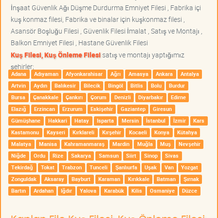
İnşaat Güvenlik Ağı Düşme Durdurma Emniyet Filesi , Fabrika içi
kuş konmaz filesi, Fabrika ve binalar için kuşkonmaz filesi ,
Asansör Boşluğu Filesi , Güvenlik Filesi İmalat , Satış ve Montajı ,
Balkon Emniyet Filesi , Hastane Güvenlik Filesi
Kuş Filesi, Kuş Önleme Filesi
satış ve montajı yaptığımız
şehirler;
Adana
Adıyaman
Afyonkarahisar
Ağrı
Amasya
Ankara
Antalya
Artvin
Aydın
Balıkesir
Bilecik
Bingöl
Bitlis
Bolu
Burdur
Bursa
Çanakkale
Çankırı
Çorum
Denizli
Diyarbakır
Edirne
Elazığ
Erzincan
Erzurum
Eskişehir
Gaziantep
Giresun
Gümüşhane
Hakkari
Hatay
Isparta
Mersin
İstanbul
İzmir
Kars
Kastamonu
Kayseri
Kırklareli
Kırşehir
Kocaeli
Konya
Kütahya
Malatya
Manisa
Kahramanmaraş
Mardin
Muğla
Muş
Nevşehir
Niğde
Ordu
Rize
Sakarya
Samsun
Siirt
Sinop
Sivas
Tekirdağ
Tokat
Trabzon
Tunceli
Şanlıurfa
Uşak
Van
Yozgat
Zonguldak
Aksaray
Bayburt
Karaman
Kırıkkale
Batman
Şırnak
Bartın
Ardahan
Iğdır
Yalova
Karabük
Kilis
Osmaniye
Düzce