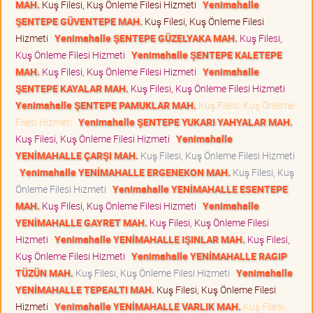
MAH.
Kuş Filesi, Kuş Önleme Filesi Hizmeti
Yenimahalle
ŞENTEPE GÜVENTEPE MAH.
Kuş Filesi, Kuş Önleme Filesi
Hizmeti
Yenimahalle ŞENTEPE GÜZELYAKA MAH.
Kuş Filesi,
Kuş Önleme Filesi Hizmeti
Yenimahalle ŞENTEPE KALETEPE
MAH.
Kuş Filesi, Kuş Önleme Filesi Hizmeti
Yenimahalle
ŞENTEPE KAYALAR MAH.
Kuş Filesi, Kuş Önleme Filesi Hizmeti
Yenimahalle ŞENTEPE PAMUKLAR MAH.
Kuş Filesi, Kuş Önleme
Filesi Hizmeti
Yenimahalle ŞENTEPE YUKARI YAHYALAR MAH.
Kuş Filesi, Kuş Önleme Filesi Hizmeti
Yenimahalle
YENİMAHALLE ÇARŞI MAH.
Kuş Filesi, Kuş Önleme Filesi Hizmeti
Yenimahalle YENİMAHALLE ERGENEKON MAH.
Kuş Filesi, Kuş
Önleme Filesi Hizmeti
Yenimahalle YENİMAHALLE ESENTEPE
MAH.
Kuş Filesi, Kuş Önleme Filesi Hizmeti
Yenimahalle
YENİMAHALLE GAYRET MAH.
Kuş Filesi, Kuş Önleme Filesi
Hizmeti
Yenimahalle YENİMAHALLE IŞINLAR MAH.
Kuş Filesi,
Kuş Önleme Filesi Hizmeti
Yenimahalle YENİMAHALLE RAGIP
TÜZÜN MAH.
Kuş Filesi, Kuş Önleme Filesi Hizmeti
Yenimahalle
YENİMAHALLE TEPEALTI MAH.
Kuş Filesi, Kuş Önleme Filesi
Hizmeti
Yenimahalle YENİMAHALLE VARLIK MAH.
Kuş Filesi,