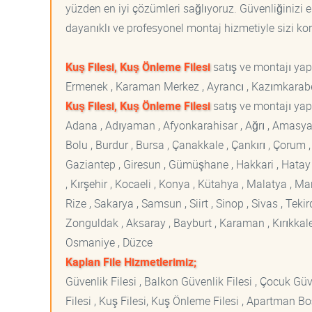
yüzden en iyi çözümleri sağlıyoruz. Güvenliğinizi e
dayanıklı ve profesyonel montaj hizmetiyle sizi korur
Kuş Filesi, Kuş Önleme Filesi
satış ve montajı ya
Ermenek , Karaman Merkez , Ayrancı , Kazımkarabeki
Kuş Filesi, Kuş Önleme Filesi
satış ve montajı yapt
Adana , Adıyaman , Afyonkarahisar , Ağrı , Amasya , An
Bolu , Burdur , Bursa , Çanakkale , Çankırı , Çorum , D
Gaziantep , Giresun , Gümüşhane , Hakkari , Hatay , I
, Kırşehir , Kocaeli , Konya , Kütahya , Malatya , 
Rize , Sakarya , Samsun , Siirt , Sinop , Sivas , Teki
Zonguldak , Aksaray , Bayburt , Karaman , Kırıkkale ,
Osmaniye , Düzce
Kaplan File Hizmetlerimiz;
Güvenlik Filesi , Balkon Güvenlik Filesi , Çocuk Güven
Filesi , Kuş Filesi, Kuş Önleme Filesi , Apartman Boş