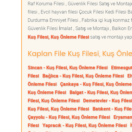
Raf Koruma Filesi , Güvenlik Filesi Satış ve Montajı
filesi , Evcil hayvan filesi Çocuk Filesi Kedi File
Durdurma Emniyet Filesi , Fabrika içi kuş konmaz fi
Güvenlik Filesi İmalat , Satış ve Montajı , Balkon E
Kuş Filesi, Kuş Önleme Filesi
satış ve montajı yapt
Kaplan File Kuş Filesi, Kuş Önl
Sincan - Kuş Filesi, Kuş Önleme Filesi
Etimesgut
Filesi
Bağlıca - Kuş Filesi, Kuş Önleme Filesi
El
Önleme Filesi
Çankaya - Kuş Filesi, Kuş Önleme 
Kuş Önleme Filesi
Balgat - Kuş Filesi, Kuş Önlem
Filesi, Kuş Önleme Filesi
Demetevler - Kuş Files
Kuş Filesi, Kuş Önleme Filesi
Batıkent - Kuş File
Çayyolu - Kuş Filesi, Kuş Önleme Filesi
Eryaman 
Filesi
Yapracık - Kuş Filesi, Kuş Önleme Filesi