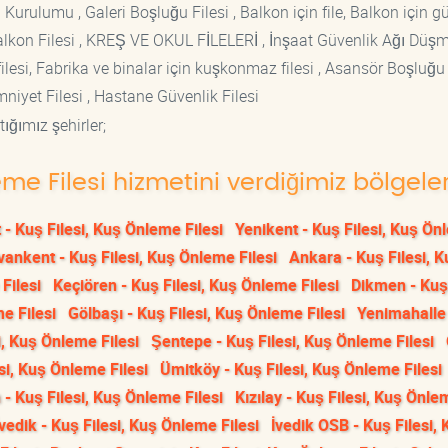
 Kurulumu , Galeri Boşluğu Filesi , Balkon için file, Balkon için g
si Balkon Filesi , KREŞ VE OKUL FİLELERİ , İnşaat Güvenlik Ağı Düş
lesi, Fabrika ve binalar için kuşkonmaz filesi , Asansör Boşluğu F
mniyet Filesi , Hastane Güvenlik Filesi
ığımız şehirler;
eme Filesi hizmetini verdiğimiz bölgele
 - Kuş Filesi, Kuş Önleme Filesi
Yenikent - Kuş Filesi, Kuş Ö
vankent - Kuş Filesi, Kuş Önleme Filesi
Ankara - Kuş Filesi, K
Filesi
Keçiören - Kuş Filesi, Kuş Önleme Filesi
Dikmen - Kuş 
e Filesi
Gölbaşı - Kuş Filesi, Kuş Önleme Filesi
Yenimahalle
i, Kuş Önleme Filesi
Şentepe - Kuş Filesi, Kuş Önleme Filesi
si, Kuş Önleme Filesi
Ümitköy - Kuş Filesi, Kuş Önleme Filesi
- Kuş Filesi, Kuş Önleme Filesi
Kızılay - Kuş Filesi, Kuş Önle
İvedik - Kuş Filesi, Kuş Önleme Filesi
İvedik OSB - Kuş Filesi, 