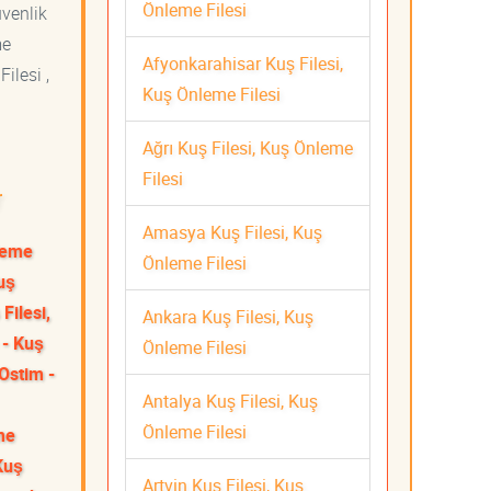
Önleme Filesi
üvenlik
me
Afyonkarahisar Kuş Filesi,
ilesi ,
Kuş Önleme Filesi
Ağrı Kuş Filesi, Kuş Önleme
Filesi
r
Amasya Kuş Filesi, Kuş
nleme
Önleme Filesi
uş
Filesi,
Ankara Kuş Filesi, Kuş
 - Kuş
Önleme Filesi
Ostim -
Antalya Kuş Filesi, Kuş
Önleme Filesi
me
Kuş
Artvin Kuş Filesi, Kuş