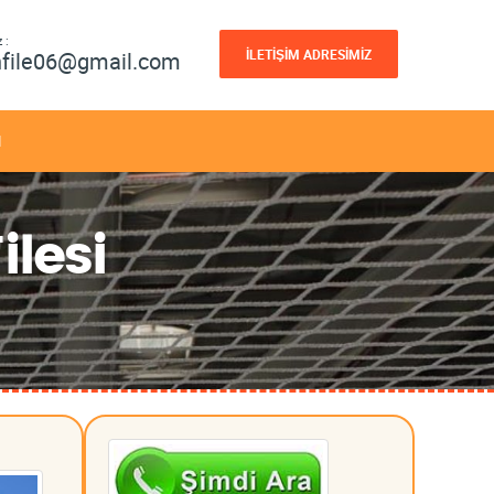
 :
İLETİŞİM ADRESİMİZ
nfile06@gmail.com
M
lesi