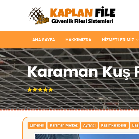
ANA SAYFA
HAKKIMIZDA
HIZMETLERIMIZ
Karaman Kuş Fi
Ermenek
Karaman Merkez
Ayrancı
Kazımkarabekir
Baş