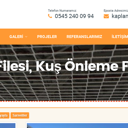
Telefon Numaramız:
Eposta Adresimiz
0545 240 09 94
kapla
GALERİ
PROJELER
REFERANSLARIMIZ
İLETİŞİ
lesi, Kuş Önleme Fi
yayla
Sarıveliler