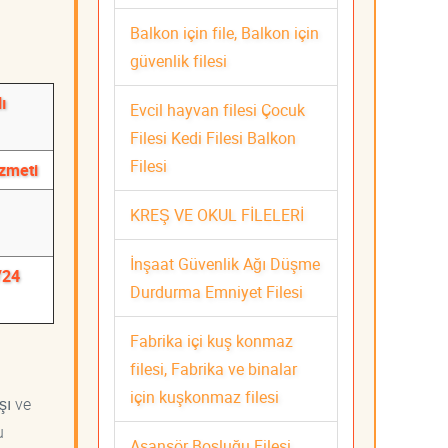
Balkon için file, Balkon için
güvenlik filesi
ı
Evcil hayvan filesi Çocuk
Filesi Kedi Filesi Balkon
Filesi
izmeti
KREŞ VE OKUL FİLELERİ
İnşaat Güvenlik Ağı Düşme
/24
Durdurma Emniyet Filesi
Fabrika içi kuş konmaz
filesi, Fabrika ve binalar
için kuşkonmaz filesi
şı ve
u
Asansör Boşluğu Filesi