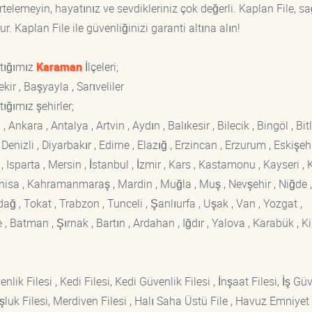
rtelemeyin, hayatınız ve sevdikleriniz çok değerli. Kaplan File, s
. Kaplan File ile güvenliğinizi garanti altına alın!
ptığımız
Karaman
İlçeleri;
r , Başyayla , Sarıveliler
ığımız şehirler;
kara , Antalya , Artvin , Aydın , Balıkesir , Bilecik , Bingöl , Bitli
enizli , Diyarbakır , Edirne , Elazığ , Erzincan , Erzurum , Eskişehi
sparta , Mersin , İstanbul , İzmir , Kars , Kastamonu , Kayseri , K
Manisa , Kahramanmaraş , Mardin , Muğla , Muş , Nevşehir , Niğde ,
rdağ , Tokat , Trabzon , Tunceli , Şanlıurfa , Uşak , Van , Yozgat ,
 Batman , Şırnak , Bartın , Ardahan , Iğdır , Yalova , Karabük , Kil
lik Filesi , Kedi Filesi, Kedi Güvenlik Filesi , İnşaat Filesi, İş Gü
luk Filesi, Merdiven Filesi , Halı Saha Üstü File , Havuz Emniyet F