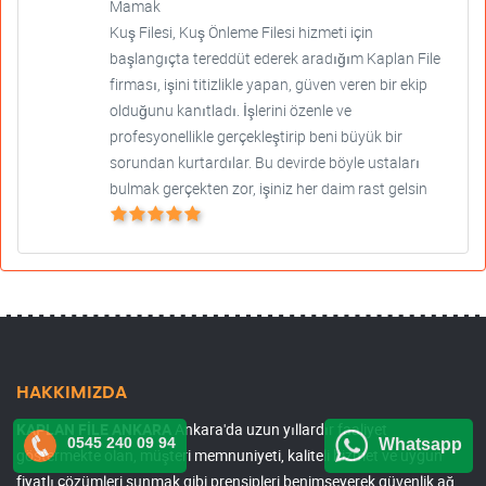
Mamak
Kuş Filesi, Kuş Önleme Filesi hizmeti için
başlangıçta tereddüt ederek aradığım Kaplan File
firması, işini titizlikle yapan, güven veren bir ekip
olduğunu kanıtladı. İşlerini özenle ve
profesyonellikle gerçekleştirip beni büyük bir
sorundan kurtardılar. Bu devirde böyle ustaları
bulmak gerçekten zor, işiniz her daim rast gelsin
HAKKIMIZDA
KAPLAN FİLE ANKARA
Ankara'da uzun yıllardır faaliyet
0545 240 09 94
Whatsapp
göstermekte olan, müşteri memnuniyeti, kaliteli hizmet ve uygun
fiyatlı çözümleri sunmak gibi prensipleri benimseyerek güvenlik ağ