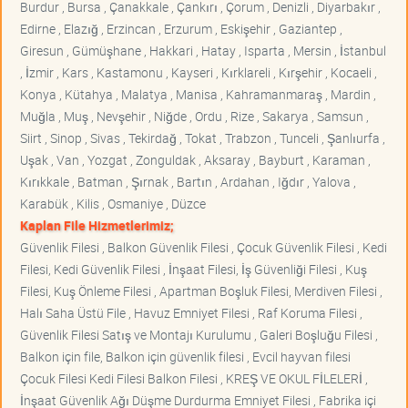
Burdur , Bursa , Çanakkale , Çankırı , Çorum , Denizli , Diyarbakır ,
Edirne , Elazığ , Erzincan , Erzurum , Eskişehir , Gaziantep ,
Giresun , Gümüşhane , Hakkari , Hatay , Isparta , Mersin , İstanbul
, İzmir , Kars , Kastamonu , Kayseri , Kırklareli , Kırşehir , Kocaeli ,
Konya , Kütahya , Malatya , Manisa , Kahramanmaraş , Mardin ,
Muğla , Muş , Nevşehir , Niğde , Ordu , Rize , Sakarya , Samsun ,
Siirt , Sinop , Sivas , Tekirdağ , Tokat , Trabzon , Tunceli , Şanlıurfa ,
Uşak , Van , Yozgat , Zonguldak , Aksaray , Bayburt , Karaman ,
Kırıkkale , Batman , Şırnak , Bartın , Ardahan , Iğdır , Yalova ,
Karabük , Kilis , Osmaniye , Düzce
Kaplan File Hizmetlerimiz;
Güvenlik Filesi , Balkon Güvenlik Filesi , Çocuk Güvenlik Filesi , Kedi
Filesi, Kedi Güvenlik Filesi , İnşaat Filesi, İş Güvenliği Filesi , Kuş
Filesi, Kuş Önleme Filesi , Apartman Boşluk Filesi, Merdiven Filesi ,
Halı Saha Üstü File , Havuz Emniyet Filesi , Raf Koruma Filesi ,
Güvenlik Filesi Satış ve Montajı Kurulumu , Galeri Boşluğu Filesi ,
Balkon için file, Balkon için güvenlik filesi , Evcil hayvan filesi
Çocuk Filesi Kedi Filesi Balkon Filesi , KREŞ VE OKUL FİLELERİ ,
İnşaat Güvenlik Ağı Düşme Durdurma Emniyet Filesi , Fabrika içi