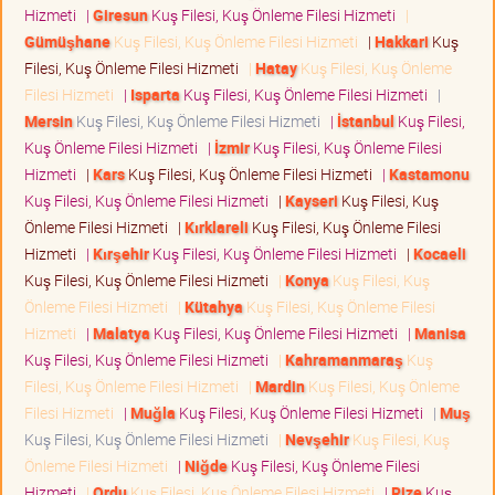
Hizmeti
|
Giresun
Kuş Filesi, Kuş Önleme Filesi Hizmeti
|
Gümüşhane
Kuş Filesi, Kuş Önleme Filesi Hizmeti
|
Hakkari
Kuş
Filesi, Kuş Önleme Filesi Hizmeti
|
Hatay
Kuş Filesi, Kuş Önleme
Filesi Hizmeti
|
Isparta
Kuş Filesi, Kuş Önleme Filesi Hizmeti
|
Mersin
Kuş Filesi, Kuş Önleme Filesi Hizmeti
|
İstanbul
Kuş Filesi,
Kuş Önleme Filesi Hizmeti
|
İzmir
Kuş Filesi, Kuş Önleme Filesi
Hizmeti
|
Kars
Kuş Filesi, Kuş Önleme Filesi Hizmeti
|
Kastamonu
Kuş Filesi, Kuş Önleme Filesi Hizmeti
|
Kayseri
Kuş Filesi, Kuş
Önleme Filesi Hizmeti
|
Kırklareli
Kuş Filesi, Kuş Önleme Filesi
Hizmeti
|
Kırşehir
Kuş Filesi, Kuş Önleme Filesi Hizmeti
|
Kocaeli
Kuş Filesi, Kuş Önleme Filesi Hizmeti
|
Konya
Kuş Filesi, Kuş
Önleme Filesi Hizmeti
|
Kütahya
Kuş Filesi, Kuş Önleme Filesi
Hizmeti
|
Malatya
Kuş Filesi, Kuş Önleme Filesi Hizmeti
|
Manisa
Kuş Filesi, Kuş Önleme Filesi Hizmeti
|
Kahramanmaraş
Kuş
Filesi, Kuş Önleme Filesi Hizmeti
|
Mardin
Kuş Filesi, Kuş Önleme
Filesi Hizmeti
|
Muğla
Kuş Filesi, Kuş Önleme Filesi Hizmeti
|
Muş
Kuş Filesi, Kuş Önleme Filesi Hizmeti
|
Nevşehir
Kuş Filesi, Kuş
Önleme Filesi Hizmeti
|
Niğde
Kuş Filesi, Kuş Önleme Filesi
Hizmeti
|
Ordu
Kuş Filesi, Kuş Önleme Filesi Hizmeti
|
Rize
Kuş