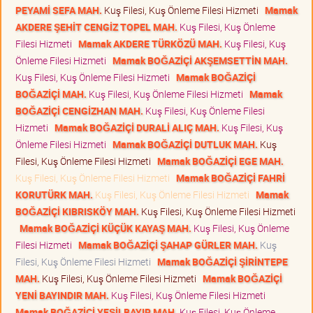
PEYAMİ SEFA MAH.
Kuş Filesi, Kuş Önleme Filesi Hizmeti
Mamak
AKDERE ŞEHİT CENGİZ TOPEL MAH.
Kuş Filesi, Kuş Önleme
Filesi Hizmeti
Mamak AKDERE TÜRKÖZÜ MAH.
Kuş Filesi, Kuş
Önleme Filesi Hizmeti
Mamak BOĞAZİÇİ AKŞEMSETTİN MAH.
Kuş Filesi, Kuş Önleme Filesi Hizmeti
Mamak BOĞAZİÇİ
BOĞAZİÇİ MAH.
Kuş Filesi, Kuş Önleme Filesi Hizmeti
Mamak
BOĞAZİÇİ CENGİZHAN MAH.
Kuş Filesi, Kuş Önleme Filesi
Hizmeti
Mamak BOĞAZİÇİ DURALİ ALIÇ MAH.
Kuş Filesi, Kuş
Önleme Filesi Hizmeti
Mamak BOĞAZİÇİ DUTLUK MAH.
Kuş
Filesi, Kuş Önleme Filesi Hizmeti
Mamak BOĞAZİÇİ EGE MAH.
Kuş Filesi, Kuş Önleme Filesi Hizmeti
Mamak BOĞAZİÇİ FAHRİ
KORUTÜRK MAH.
Kuş Filesi, Kuş Önleme Filesi Hizmeti
Mamak
BOĞAZİÇİ KIBRISKÖY MAH.
Kuş Filesi, Kuş Önleme Filesi Hizmeti
Mamak BOĞAZİÇİ KÜÇÜK KAYAŞ MAH.
Kuş Filesi, Kuş Önleme
Filesi Hizmeti
Mamak BOĞAZİÇİ ŞAHAP GÜRLER MAH.
Kuş
Filesi, Kuş Önleme Filesi Hizmeti
Mamak BOĞAZİÇİ ŞİRİNTEPE
MAH.
Kuş Filesi, Kuş Önleme Filesi Hizmeti
Mamak BOĞAZİÇİ
YENİ BAYINDIR MAH.
Kuş Filesi, Kuş Önleme Filesi Hizmeti
Mamak BOĞAZİÇİ YEŞİLBAYIR MAH.
Kuş Filesi, Kuş Önleme