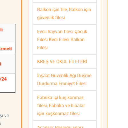
Balkon için file, Balkon için
güvenlik filesi
lı
Evcil hayvan filesi Çocuk
Filesi Kedi Filesi Balkon
Filesi
izmeti
KREŞ VE OKUL FİLELERİ
i
İnşaat Güvenlik Ağı Düşme
7/24
Durdurma Emniyet Filesi
Fabrika içi kuş konmaz
filesi, Fabrika ve binalar
için kuşkonmaz filesi
şı ve
u
Asansör Boşluğu Filesi