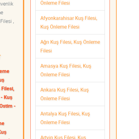
Önleme Filesi
üvenlik
me
Afyonkarahisar Kuş Filesi,
ilesi ,
Kuş Önleme Filesi
Ağrı Kuş Filesi, Kuş Önleme
Filesi
r
Amasya Kuş Filesi, Kuş
nleme
Önleme Filesi
uş
Filesi,
Ankara Kuş Filesi, Kuş
 - Kuş
Önleme Filesi
Ostim -
Antalya Kuş Filesi, Kuş
Önleme Filesi
me
Kuş
Artvin Kuş Filesi, Kuş