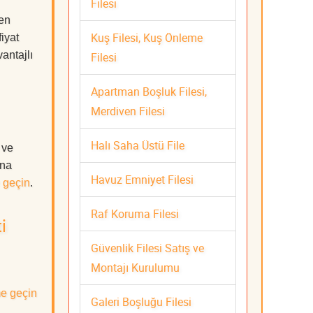
Filesi
 en
Kuş Filesi, Kuş Önleme
iyat
antajlı
Filesi
Apartman Boşluk Filesi,
Merdiven Filesi
Halı Saha Üstü File
 ve
ına
Havuz Emniyet Filesi
 geçin
.
Raf Koruma Filesi
i
Güvenlik Filesi Satış ve
Montajı Kurulumu
me geçin
Galeri Boşluğu Filesi