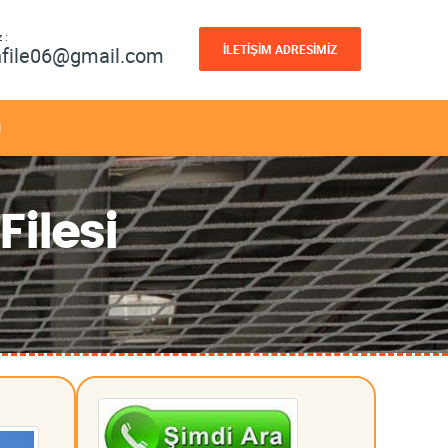
 :
İLETİŞİM ADRESİMİZ
nfile06@gmail.com
M
ilesi