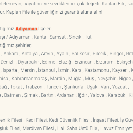
rtelemeyin, hayatınız ve sevdikleriniz çok değerli. Kaplan File, s
. Kaplan File ile güvenliğinizi garanti altına alın!
ptığımız
Adıyaman
İlçeleri;
şı / Adıyaman , Kahta , Samsat , Sincik , Tut
ığımız şehirler;
kara , Antalya , Artvin , Aydın , Balıkesir , Bilecik , Bingöl , Bitli
enizli , Diyarbakır , Edirne , Elazığ , Erzincan , Erzurum , Eskişehi
sparta , Mersin , İstanbul , İzmir , Kars , Kastamonu , Kayseri , K
Manisa , Kahramanmaraş , Mardin , Muğla , Muş , Nevşehir , Niğde ,
rdağ , Tokat , Trabzon , Tunceli , Şanlıurfa , Uşak , Van , Yozgat ,
 Batman , Şırnak , Bartın , Ardahan , Iğdır , Yalova , Karabük , Kil
lik Filesi , Kedi Filesi, Kedi Güvenlik Filesi , İnşaat Filesi, İş Gü
luk Filesi, Merdiven Filesi , Halı Saha Üstü File , Havuz Emniyet F