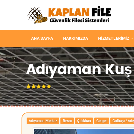
ANA SAYFA
HAKKIMIZDA
HIZMETLERIMIZ
Adıyaman Kuş F
Adıyaman Merkez
Besni
Çelikhan
Gerger
Gölbaşı / Ad