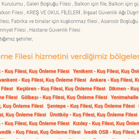
 Kurulumu , Galeri Boşluğu Filesi , Balkon için file, Balkon için g
si Balkon Filesi , KREŞ VE OKUL FİLELERİ , İnşaat Güvenlik Ağı Düş
lesi, Fabrika ve binalar için kuşkonmaz filesi , Asansör Boşluğu F
mniyet Filesi , Hastane Güvenlik Filesi
ığımız şehirler;
eme Filesi hizmetini verdiğimiz bölgele
 - Kuş Filesi, Kuş Önleme Filesi
Yenikent - Kuş Filesi, Kuş Ö
vankent - Kuş Filesi, Kuş Önleme Filesi
Ankara - Kuş Filesi, K
Filesi
Keçiören - Kuş Filesi, Kuş Önleme Filesi
Dikmen - Kuş 
e Filesi
Gölbaşı - Kuş Filesi, Kuş Önleme Filesi
Yenimahalle
i, Kuş Önleme Filesi
Şentepe - Kuş Filesi, Kuş Önleme Filesi
si, Kuş Önleme Filesi
Ümitköy - Kuş Filesi, Kuş Önleme Filesi
- Kuş Filesi, Kuş Önleme Filesi
Kızılay - Kuş Filesi, Kuş Önle
İvedik - Kuş Filesi, Kuş Önleme Filesi
İvedik OSB - Kuş Filesi, 