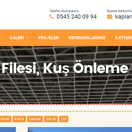
Telefon Numaramız:
Eposta Adresimiz
0545 240 09 94
kapla
GALERİ
PROJELER
REFERANSLARIMIZ
İLETİŞİ
ilesi, Kuş Önleme F
ıyaman
Kahta
Samsat
Sincik
Tut