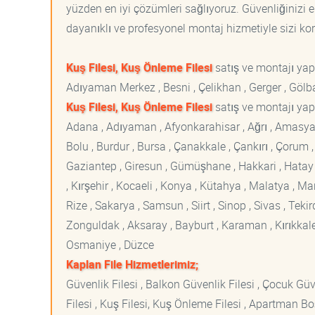
yüzden en iyi çözümleri sağlıyoruz. Güvenliğinizi e
dayanıklı ve profesyonel montaj hizmetiyle sizi korur
Kuş Filesi, Kuş Önleme Filesi
satış ve montajı ya
Adıyaman Merkez , Besni , Çelikhan , Gerger , Gölba
Kuş Filesi, Kuş Önleme Filesi
satış ve montajı yapt
Adana , Adıyaman , Afyonkarahisar , Ağrı , Amasya , An
Bolu , Burdur , Bursa , Çanakkale , Çankırı , Çorum , D
Gaziantep , Giresun , Gümüşhane , Hakkari , Hatay , I
, Kırşehir , Kocaeli , Konya , Kütahya , Malatya , 
Rize , Sakarya , Samsun , Siirt , Sinop , Sivas , Teki
Zonguldak , Aksaray , Bayburt , Karaman , Kırıkkale ,
Osmaniye , Düzce
Kaplan File Hizmetlerimiz;
Güvenlik Filesi , Balkon Güvenlik Filesi , Çocuk Güven
Filesi , Kuş Filesi, Kuş Önleme Filesi , Apartman Boş