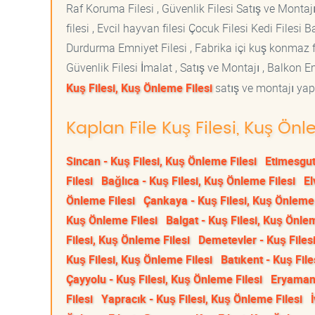
Raf Koruma Filesi , Güvenlik Filesi Satış ve Montajı
filesi , Evcil hayvan filesi Çocuk Filesi Kedi File
Durdurma Emniyet Filesi , Fabrika içi kuş konmaz fi
Güvenlik Filesi İmalat , Satış ve Montajı , Balkon E
Kuş Filesi, Kuş Önleme Filesi
satış ve montajı yapt
Kaplan File Kuş Filesi, Kuş Önl
Sincan - Kuş Filesi, Kuş Önleme Filesi
Etimesgut
Filesi
Bağlıca - Kuş Filesi, Kuş Önleme Filesi
El
Önleme Filesi
Çankaya - Kuş Filesi, Kuş Önleme 
Kuş Önleme Filesi
Balgat - Kuş Filesi, Kuş Önlem
Filesi, Kuş Önleme Filesi
Demetevler - Kuş Files
Kuş Filesi, Kuş Önleme Filesi
Batıkent - Kuş File
Çayyolu - Kuş Filesi, Kuş Önleme Filesi
Eryaman 
Filesi
Yapracık - Kuş Filesi, Kuş Önleme Filesi