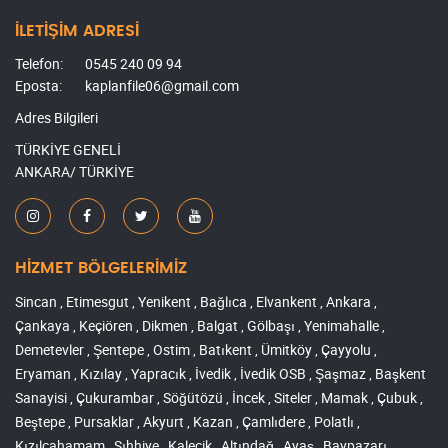
İLETİŞİM ADRESİ
Telefon:
0545 240 09 94
Eposta:
kaplanfile06@gmail.com
Adres Bilgileri
TÜRKİYE GENELİ
ANKARA/ TÜRKİYE
HİZMET BÖLGELERİMİZ
Sincan , Etimesgut , Yenikent , Bağlıca , Elvankent , Ankara ,
Çankaya , Keçiören , Dikmen , Balgat , Gölbaşı , Yenimahalle ,
Demetevler , Şentepe , Ostim , Batıkent , Ümitköy , Çayyolu ,
Eryaman , Kızılay , Yapracık , İvedik , İvedik OSB , Şaşmaz , Başkent
Sanayisi , Çukurambar , Söğütözü , İncek , Siteler , Mamak , Çubuk ,
Beştepe , Pursaklar , Akyurt , Kazan , Çamlıdere , Polatlı ,
Kızılcahamam , Sıhhiye , Kalecik , Altındağ , Ayaş , Baypazarı ,