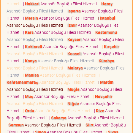
Hizmeti
|
Hakkari
Asansör Boşluğu Filesi Hizmeti
|
Hatay
Asansör Boşluğu Filesi Hizmeti
|
Isparta
Asansör Boşluğu Filesi
Hizmeti
|
Mersin
Asansör Boşluğu Filesi Hizmeti
|
İstanbul
Asansör Boşluğu Filesi Hizmeti
|
İzmir
Asansör Boşluğu Filesi
Hizmeti
|
Kars
Asansör Boşluğu Filesi Hizmeti
|
Kastamonu
Asansör Boşluğu Filesi Hizmeti
|
Kayseri
Asansör Boşluğu Filesi
Hizmeti
|
Kırklareli
Asansör Boşluğu Filesi Hizmeti
|
Kırşehir
Asansör Boşluğu Filesi Hizmeti
|
Kocaeli
Asansör Boşluğu Filesi
Hizmeti
|
Konya
Asansör Boşluğu Filesi Hizmeti
|
Kütahya
Asansör Boşluğu Filesi Hizmeti
|
Malatya
Asansör Boşluğu Filesi
Hizmeti
|
Manisa
Asansör Boşluğu Filesi Hizmeti
|
Kahramanmaraş
Asansör Boşluğu Filesi Hizmeti
|
Mardin
Asansör Boşluğu Filesi Hizmeti
|
Muğla
Asansör Boşluğu Filesi
Hizmeti
|
Muş
Asansör Boşluğu Filesi Hizmeti
|
Nevşehir
Asansör Boşluğu Filesi Hizmeti
|
Niğde
Asansör Boşluğu Filesi
Hizmeti
|
Ordu
Asansör Boşluğu Filesi Hizmeti
|
Rize
Asansör
Boşluğu Filesi Hizmeti
|
Sakarya
Asansör Boşluğu Filesi Hizmeti
|
Samsun
Asansör Boşluğu Filesi Hizmeti
|
Siirt
Asansör Boşluğu
Filesi Hizmeti
|
Sinop
Asansör Boşluğu Filesi Hizmeti
|
Sivas