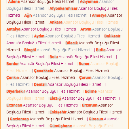
|
Adana
Asansör Boşluğu Filesi Hizmeti
|
Adıyaman
Asansör
Boşluğu Filesi Hizmeti
|
Afyonkarahisar
Asansör Boşluğu Filesi
Hizmeti
|
Ağrı
Asansör Boşluğu Filesi Hizmeti
|
Amasya
Asansör
Boşluğu Filesi Hizmeti
|
Ankara
Asansör Boşluğu Filesi Hizmeti
|
Antalya
Asansör Boşluğu Filesi Hizmeti
|
Artvin
Asansör Boşluğu
Filesi Hizmeti
|
Aydın
Asansör Boşluğu Filesi Hizmeti
|
Balıkesir
Asansör Boşluğu Filesi Hizmeti
|
Bilecik
Asansör Boşluğu Filesi
Hizmeti
|
Bingöl
Asansör Boşluğu Filesi Hizmeti
|
Bitlis
Asansör
Boşluğu Filesi Hizmeti
|
Bolu
Asansör Boşluğu Filesi Hizmeti
|
Burdur
Asansör Boşluğu Filesi Hizmeti
|
Bursa
Asansör Boşluğu
Filesi Hizmeti
|
Çanakkale
Asansör Boşluğu Filesi Hizmeti
|
Çankırı
Asansör Boşluğu Filesi Hizmeti
|
Çorum
Asansör Boşluğu
Filesi Hizmeti
|
Denizli
Asansör Boşluğu Filesi Hizmeti
|
Diyarbakır
Asansör Boşluğu Filesi Hizmeti
|
Edirne
Asansör
Boşluğu Filesi Hizmeti
|
Elazığ
Asansör Boşluğu Filesi Hizmeti
|
Erzincan
Asansör Boşluğu Filesi Hizmeti
|
Erzurum
Asansör
Boşluğu Filesi Hizmeti
|
Eskişehir
Asansör Boşluğu Filesi Hizmeti
|
Gaziantep
Asansör Boşluğu Filesi Hizmeti
|
Giresun
Asansör
Boşluğu Filesi Hizmeti
|
Gümüşhane
Asansör Boşluğu Filesi