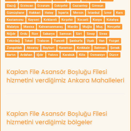
Elazığ
Erzincan
Erzurum
Eskişehir
Gaziantep
Giresun
Gümüşhane
Hakkari
Hatay
Isparta
Mersin
İstanbul
İzmir
Kars
Kastamonu
Kayseri
Kırklareli
Kırşehir
Kocaeli
Konya
Kütahya
Malatya
Manisa
Kahramanmaraş
Mardin
Muğla
Muş
Nevşehir
Niğde
Ordu
Rize
Sakarya
Samsun
Siirt
Sinop
Sivas
Tekirdağ
Tokat
Trabzon
Tunceli
Şanlıurfa
Uşak
Van
Yozgat
Zonguldak
Aksaray
Bayburt
Karaman
Kırıkkale
Batman
Şırnak
Bartın
Ardahan
Iğdır
Yalova
Karabük
Kilis
Osmaniye
Düzce
Kaplan File Asansör Boşluğu Filesi
hizmetini verdiğimiz Ankara Mahalleleri
Kaplan File Asansör Boşluğu Filesi
hizmetini verdiğimiz bölgeler