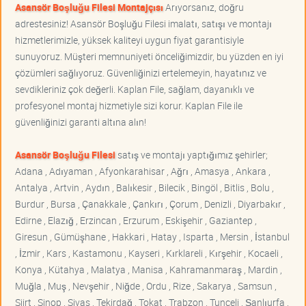
Asansör Boşluğu Filesi Montajçısı
Arıyorsanız, doğru
adrestesiniz! Asansör Boşluğu Filesi imalatı, satışı ve montajı
hizmetlerimizle, yüksek kaliteyi uygun fiyat garantisiyle
sunuyoruz. Müşteri memnuniyeti önceliğimizdir, bu yüzden en iyi
çözümleri sağlıyoruz. Güvenliğinizi ertelemeyin, hayatınız ve
sevdikleriniz çok değerli. Kaplan File, sağlam, dayanıklı ve
profesyonel montaj hizmetiyle sizi korur. Kaplan File ile
güvenliğinizi garanti altına alın!
Asansör Boşluğu Filesi
satış ve montajı yaptığımız şehirler;
Adana , Adıyaman , Afyonkarahisar , Ağrı , Amasya , Ankara ,
Antalya , Artvin , Aydın , Balıkesir , Bilecik , Bingöl , Bitlis , Bolu ,
Burdur , Bursa , Çanakkale , Çankırı , Çorum , Denizli , Diyarbakır ,
Edirne , Elazığ , Erzincan , Erzurum , Eskişehir , Gaziantep ,
Giresun , Gümüşhane , Hakkari , Hatay , Isparta , Mersin , İstanbul
, İzmir , Kars , Kastamonu , Kayseri , Kırklareli , Kırşehir , Kocaeli ,
Konya , Kütahya , Malatya , Manisa , Kahramanmaraş , Mardin ,
Muğla , Muş , Nevşehir , Niğde , Ordu , Rize , Sakarya , Samsun ,
Siirt , Sinop , Sivas , Tekirdağ , Tokat , Trabzon , Tunceli , Şanlıurfa ,