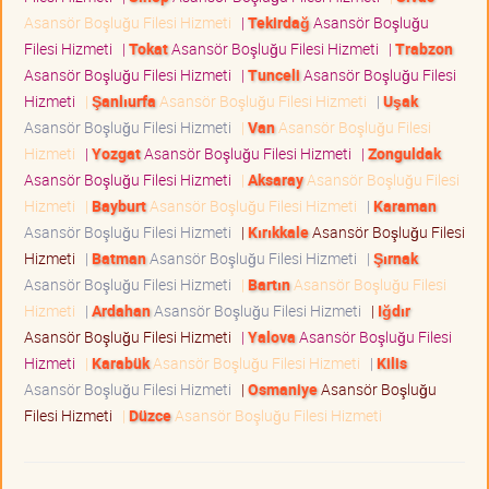
Asansör Boşluğu Filesi Hizmeti
|
Tekirdağ
Asansör Boşluğu
Filesi Hizmeti
|
Tokat
Asansör Boşluğu Filesi Hizmeti
|
Trabzon
Asansör Boşluğu Filesi Hizmeti
|
Tunceli
Asansör Boşluğu Filesi
Hizmeti
|
Şanlıurfa
Asansör Boşluğu Filesi Hizmeti
|
Uşak
Asansör Boşluğu Filesi Hizmeti
|
Van
Asansör Boşluğu Filesi
Hizmeti
|
Yozgat
Asansör Boşluğu Filesi Hizmeti
|
Zonguldak
Asansör Boşluğu Filesi Hizmeti
|
Aksaray
Asansör Boşluğu Filesi
Hizmeti
|
Bayburt
Asansör Boşluğu Filesi Hizmeti
|
Karaman
Asansör Boşluğu Filesi Hizmeti
|
Kırıkkale
Asansör Boşluğu Filesi
Hizmeti
|
Batman
Asansör Boşluğu Filesi Hizmeti
|
Şırnak
Asansör Boşluğu Filesi Hizmeti
|
Bartın
Asansör Boşluğu Filesi
Hizmeti
|
Ardahan
Asansör Boşluğu Filesi Hizmeti
|
Iğdır
Asansör Boşluğu Filesi Hizmeti
|
Yalova
Asansör Boşluğu Filesi
Hizmeti
|
Karabük
Asansör Boşluğu Filesi Hizmeti
|
Kilis
Asansör Boşluğu Filesi Hizmeti
|
Osmaniye
Asansör Boşluğu
Filesi Hizmeti
|
Düzce
Asansör Boşluğu Filesi Hizmeti