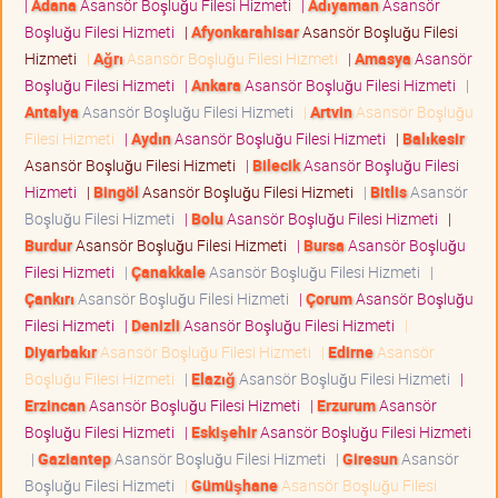
|
Adana
Asansör Boşluğu Filesi Hizmeti
|
Adıyaman
Asansör
Boşluğu Filesi Hizmeti
|
Afyonkarahisar
Asansör Boşluğu Filesi
Hizmeti
|
Ağrı
Asansör Boşluğu Filesi Hizmeti
|
Amasya
Asansör
Boşluğu Filesi Hizmeti
|
Ankara
Asansör Boşluğu Filesi Hizmeti
|
Antalya
Asansör Boşluğu Filesi Hizmeti
|
Artvin
Asansör Boşluğu
Filesi Hizmeti
|
Aydın
Asansör Boşluğu Filesi Hizmeti
|
Balıkesir
Asansör Boşluğu Filesi Hizmeti
|
Bilecik
Asansör Boşluğu Filesi
Hizmeti
|
Bingöl
Asansör Boşluğu Filesi Hizmeti
|
Bitlis
Asansör
Boşluğu Filesi Hizmeti
|
Bolu
Asansör Boşluğu Filesi Hizmeti
|
Burdur
Asansör Boşluğu Filesi Hizmeti
|
Bursa
Asansör Boşluğu
Filesi Hizmeti
|
Çanakkale
Asansör Boşluğu Filesi Hizmeti
|
Çankırı
Asansör Boşluğu Filesi Hizmeti
|
Çorum
Asansör Boşluğu
Filesi Hizmeti
|
Denizli
Asansör Boşluğu Filesi Hizmeti
|
Diyarbakır
Asansör Boşluğu Filesi Hizmeti
|
Edirne
Asansör
Boşluğu Filesi Hizmeti
|
Elazığ
Asansör Boşluğu Filesi Hizmeti
|
Erzincan
Asansör Boşluğu Filesi Hizmeti
|
Erzurum
Asansör
Boşluğu Filesi Hizmeti
|
Eskişehir
Asansör Boşluğu Filesi Hizmeti
|
Gaziantep
Asansör Boşluğu Filesi Hizmeti
|
Giresun
Asansör
Boşluğu Filesi Hizmeti
|
Gümüşhane
Asansör Boşluğu Filesi