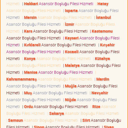
Hizmeti
|
Hakkari
Asansör Boşluğu Filesi Hizmeti
|
Hatay
Asansör Boşluğu Filesi Hizmeti
|
Isparta
Asansör Boşluğu Filesi
Hizmeti
|
Mersin
Asansör Boşluğu Filesi Hizmeti
|
İstanbul
Asansör Boşluğu Filesi Hizmeti
|
İzmir
Asansör Boşluğu Filesi
Hizmeti
|
Kars
Asansör Boşluğu Filesi Hizmeti
|
Kastamonu
Asansör Boşluğu Filesi Hizmeti
|
Kayseri
Asansör Boşluğu Filesi
Hizmeti
|
Kırklareli
Asansör Boşluğu Filesi Hizmeti
|
Kırşehir
Asansör Boşluğu Filesi Hizmeti
|
Kocaeli
Asansör Boşluğu Filesi
Hizmeti
|
Konya
Asansör Boşluğu Filesi Hizmeti
|
Kütahya
Asansör Boşluğu Filesi Hizmeti
|
Malatya
Asansör Boşluğu Filesi
Hizmeti
|
Manisa
Asansör Boşluğu Filesi Hizmeti
|
Kahramanmaraş
Asansör Boşluğu Filesi Hizmeti
|
Mardin
Asansör Boşluğu Filesi Hizmeti
|
Muğla
Asansör Boşluğu Filesi
Hizmeti
|
Muş
Asansör Boşluğu Filesi Hizmeti
|
Nevşehir
Asansör Boşluğu Filesi Hizmeti
|
Niğde
Asansör Boşluğu Filesi
Hizmeti
|
Ordu
Asansör Boşluğu Filesi Hizmeti
|
Rize
Asansör
Boşluğu Filesi Hizmeti
|
Sakarya
Asansör Boşluğu Filesi Hizmeti
|
Samsun
Asansör Boşluğu Filesi Hizmeti
|
Siirt
Asansör Boşluğu
Filesi Hizmeti
|
Sinop
Asansör Boşluğu Filesi Hizmeti
|
Sivas