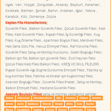
Uşak , Van , Yozgat , Zonguldak , Aksaray , Bayburt , Karaman ,
Kırıkkale , Batman , Şırnak , Bartın , Ardahan , Iğdır , Yalova ,
Karabük , Kilis , Osmaniye , Düzce
Kaplan File Hizmetlerimiz;
Güvenlik Filesi , Balkon Güvenlik Filesi , Çocuk Güvenlik Filesi , Kedi
Filesi, Kedi Güvenlik Filesi , İnşaat Filesi, İş Güvenliği Filesi , Kuş
Filesi, Kuş Önleme Filesi , Apartman Boşluk Filesi, Merdiven Filesi ,
Halı Saha Üstü File , Havuz Emniyet Filesi , Raf Koruma Filesi ,
Güvenlik Filesi Satış ve Montajı Kurulumu , Galeri Boşluğu Filesi ,
Balkon için file, Balkon için güvenlik filesi , Evcil hayvan filesi
Çocuk Filesi Kedi Filesi Balkon Filesi , KREŞ VE OKUL FİLELERİ ,
İnşaat Güvenlik Ağı Düşme Durdurma Emniyet Filesi , Fabrika içi
kuş konmaz filesi, Fabrika ve binalar için kuşkonmaz filesi ,
Asansör Boşluğu Filesi , Güvenlik Filesi İmalat , Satış ve Montajı ,
Balkon Emniyet Filesi , Hastane Güvenlik Filesi
Asansör Boşluğu Filesi
satış ve montajı yaptığımız şehirler;
Adana
Adıyaman
Afyonkarahisar
Ağrı
Amasya
Ankara
Antalya
Artvin
Aydın
Balıkesir
Bilecik
Bingöl
Bitlis
Bolu
Burdur
Bursa
Çanakkale
Çankırı
Çorum
Denizli
Diyarbakır
Edirne