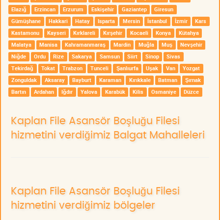
Elazığ
Erzincan
Erzurum
Eskişehir
Gaziantep
Giresun
Gümüşhane
Hakkari
Hatay
Isparta
Mersin
İstanbul
İzmir
Kars
Kastamonu
Kayseri
Kırklareli
Kırşehir
Kocaeli
Konya
Kütahya
Malatya
Manisa
Kahramanmaraş
Mardin
Muğla
Muş
Nevşehir
Niğde
Ordu
Rize
Sakarya
Samsun
Siirt
Sinop
Sivas
Tekirdağ
Tokat
Trabzon
Tunceli
Şanlıurfa
Uşak
Van
Yozgat
Zonguldak
Aksaray
Bayburt
Karaman
Kırıkkale
Batman
Şırnak
Bartın
Ardahan
Iğdır
Yalova
Karabük
Kilis
Osmaniye
Düzce
Kaplan File Asansör Boşluğu Filesi
hizmetini verdiğimiz Balgat Mahalleleri
Kaplan File Asansör Boşluğu Filesi
hizmetini verdiğimiz bölgeler