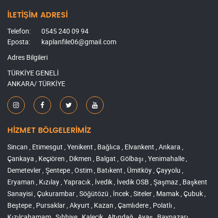
İLETİŞİM ADRESİ
Telefon:
0545 240 09 94
Eposta:
kaplanfile06@gmail.com
Adres Bilgileri
TÜRKİYE GENELİ
ANKARA/ TÜRKİYE
HİZMET BÖLGELERİMİZ
Sincan , Etimesgut , Yenikent , Bağlıca , Elvankent , Ankara ,
Çankaya , Keçiören , Dikmen , Balgat , Gölbaşı , Yenimahalle ,
Demetevler , Şentepe , Ostim , Batıkent , Ümitköy , Çayyolu ,
Eryaman , Kızılay , Yapracık , İvedik , İvedik OSB , Şaşmaz , Başkent
Sanayisi , Çukurambar , Söğütözü , İncek , Siteler , Mamak , Çubuk ,
Beştepe , Pursaklar , Akyurt , Kazan , Çamlıdere , Polatlı ,
Kızılcahamam , Sıhhiye , Kalecik , Altındağ , Ayaş , Baypazarı ,