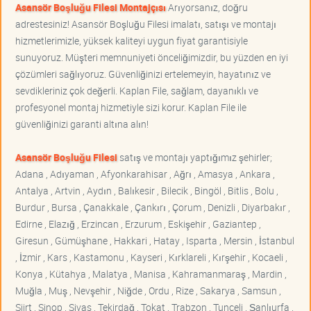
Asansör Boşluğu Filesi Montajçısı
Arıyorsanız, doğru
adrestesiniz! Asansör Boşluğu Filesi imalatı, satışı ve montajı
hizmetlerimizle, yüksek kaliteyi uygun fiyat garantisiyle
sunuyoruz. Müşteri memnuniyeti önceliğimizdir, bu yüzden en iyi
çözümleri sağlıyoruz. Güvenliğinizi ertelemeyin, hayatınız ve
sevdikleriniz çok değerli. Kaplan File, sağlam, dayanıklı ve
profesyonel montaj hizmetiyle sizi korur. Kaplan File ile
güvenliğinizi garanti altına alın!
Asansör Boşluğu Filesi
satış ve montajı yaptığımız şehirler;
Adana , Adıyaman , Afyonkarahisar , Ağrı , Amasya , Ankara ,
Antalya , Artvin , Aydın , Balıkesir , Bilecik , Bingöl , Bitlis , Bolu ,
Burdur , Bursa , Çanakkale , Çankırı , Çorum , Denizli , Diyarbakır ,
Edirne , Elazığ , Erzincan , Erzurum , Eskişehir , Gaziantep ,
Giresun , Gümüşhane , Hakkari , Hatay , Isparta , Mersin , İstanbul
, İzmir , Kars , Kastamonu , Kayseri , Kırklareli , Kırşehir , Kocaeli ,
Konya , Kütahya , Malatya , Manisa , Kahramanmaraş , Mardin ,
Muğla , Muş , Nevşehir , Niğde , Ordu , Rize , Sakarya , Samsun ,
Siirt , Sinop , Sivas , Tekirdağ , Tokat , Trabzon , Tunceli , Şanlıurfa ,