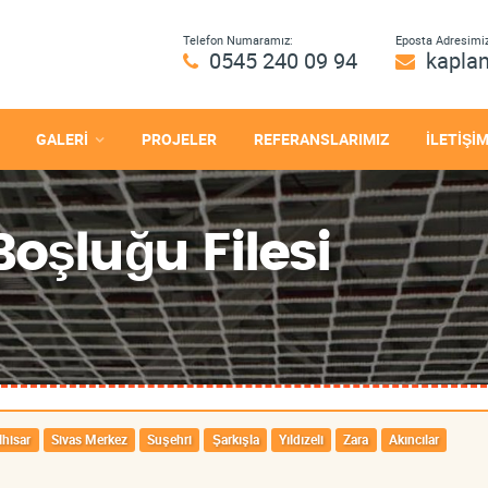
Telefon Numaramız:
Eposta Adresimiz
0545 240 09 94
kapla
GALERİ
PROJELER
REFERANSLARIMIZ
İLETİŞİ
oşluğu Filesi
hisar
Sivas Merkez
Suşehri
Şarkışla
Yıldızeli
Zara
Akıncılar