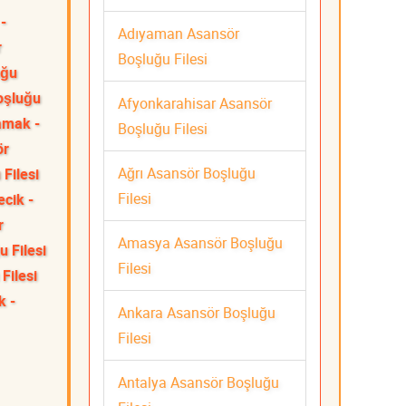
-
Adıyaman Asansör
r
Boşluğu Filesi
uğu
oşluğu
Afyonkarahisar Asansör
mak -
Boşluğu Filesi
ör
Ağrı Asansör Boşluğu
Filesi
Filesi
ecik -
r
Amasya Asansör Boşluğu
 Filesi
Filesi
Filesi
k -
Ankara Asansör Boşluğu
Filesi
Antalya Asansör Boşluğu