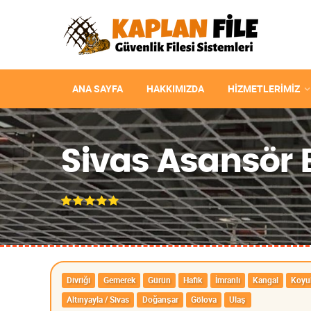
ANA SAYFA
HAKKIMIZDA
HIZMETLERIMIZ
Sivas Asansör B
Divriği
Gemerek
Gürün
Hafik
İmranlı
Kangal
Koyul
Altınyayla / Sivas
Doğanşar
Gölova
Ulaş