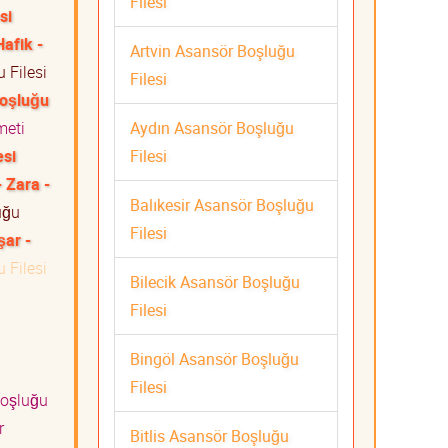
Filesi
si
Hafik -
Artvin Asansör Boşluğu
 Filesi
Filesi
Boşluğu
Aydın Asansör Boşluğu
zmeti
Filesi
esi
- Zara -
Balıkesir Asansör Boşluğu
uğu
Filesi
şar -
 Filesi
Bilecik Asansör Boşluğu
Filesi
Bingöl Asansör Boşluğu
Filesi
oşluğu
r
Bitlis Asansör Boşluğu