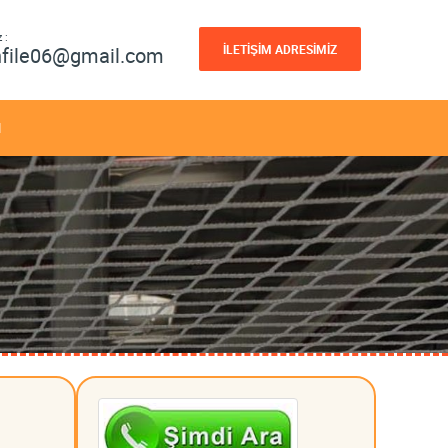
 :
İLETİŞİM ADRESİMİZ
nfile06@gmail.com
M