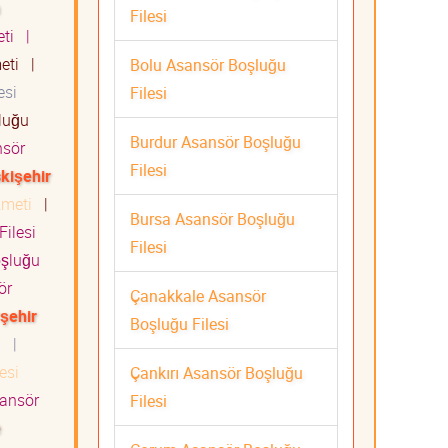
Filesi
eti
|
meti
|
Bolu Asansör Boşluğu
esi
Filesi
luğu
Burdur Asansör Boşluğu
sör
Filesi
kişehir
izmeti
|
Bursa Asansör Boşluğu
ilesi
Filesi
şluğu
ör
Çanakkale Asansör
rşehir
Boşluğu Filesi
ti
|
esi
Çankırı Asansör Boşluğu
ansör
Filesi
e