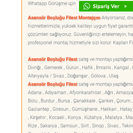
Whatapp Görüşme için
Asansör Boşluğu Filesi Montajçısı
Arıyorsanız, do
hizmetlerimizle, yüksek kaliteyi uygun fiyat garan
çözümleri sağlıyoruz. Güvenliğinizi ertelemeyin, ha
profesyonel montaj hizmetiyle sizi korur. Kaplan File
Asansör Boşluğu Filesi
satış ve montajı yaptığım
Divriği , Gemerek , Gürün , Hafik , İmranlı , Kangal , 
Altınyayla / Sivas , Doğanşar , Gölova , Ulaş
Asansör Boşluğu Filesi
satış ve montajı yaptığımız
Adana , Adıyaman , Afyonkarahisar , Ağrı , Amasya , An
Bolu , Burdur , Bursa , Çanakkale , Çankırı , Çorum , D
Gaziantep , Giresun , Gümüşhane , Hakkari , Hatay , I
, Kırşehir , Kocaeli , Konya , Kütahya , Malatya , 
Rize , Sakarya , Samsun , Siirt , Sinop , Sivas , Teki