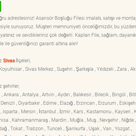
ğru adrestesiniz! Asansör Boşluğu Filesi imalatı, satışı ve monta
tisiyle sunuyoruz. Müşteri memnuniyeti önceliğimizdir, bu yüzden
yatınız ve sevdikleriniz çok değerli. Kaplan File, sağlam, dayanık
 ile güvenliğinizi garanti altına alın!
ız
Sivas
İlçeleri;
Koyulhisar , Sivas Merkez , Suşehri , Şarkışla , Yıldızeli , Zara , Akı
 şehirler;
kara , Antalya , Artvin , Aydın , Balıkesir , Bilecik , Bingöl , Bitli
enizli , Diyarbakır , Edirne , Elazığ , Erzincan , Erzurum , Eskişehi
sparta , Mersin , İstanbul , İzmir , Kars , Kastamonu , Kayseri , K
Manisa , Kahramanmaraş , Mardin , Muğla , Muş , Nevşehir , Niğde ,
rdağ , Tokat , Trabzon , Tunceli , Şanlıurfa , Uşak , Van , Yozgat ,