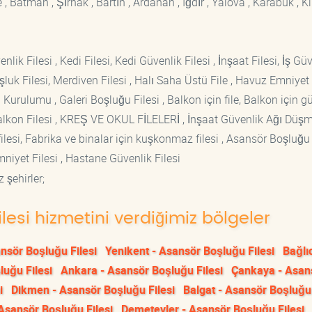
 Batman , Şırnak , Bartın , Ardahan , Iğdır , Yalova , Karabük , Kil
lik Filesi , Kedi Filesi, Kedi Güvenlik Filesi , İnşaat Filesi, İş Gü
luk Filesi, Merdiven Filesi , Halı Saha Üstü File , Havuz Emniyet F
 Kurulumu , Galeri Boşluğu Filesi , Balkon için file, Balkon için g
si Balkon Filesi , KREŞ VE OKUL FİLELERİ , İnşaat Güvenlik Ağı Düş
lesi, Fabrika ve binalar için kuşkonmaz filesi , Asansör Boşluğu F
mniyet Filesi , Hastane Güvenlik Filesi
 şehirler;
lesi hizmetini verdiğimiz bölgeler
nsör Boşluğu Filesi
Yenikent - Asansör Boşluğu Filesi
Bağlı
luğu Filesi
Ankara - Asansör Boşluğu Filesi
Çankaya - Asan
i
Dikmen - Asansör Boşluğu Filesi
Balgat - Asansör Boşluğu 
Asansör Boşluğu Filesi
Demetevler - Asansör Boşluğu Filesi