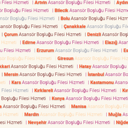
 Filesi Hizmeti
|
Artvin
Asansör Boşluğu Filesi Hizmeti
|
Aydın
r Boşluğu Filesi Hizmeti
|
Bilecik
Asansör Boşluğu Filesi Hizm
sör Boşluğu Filesi Hizmeti
|
Bolu
Asansör Boşluğu Filesi Hiz
ansör Boşluğu Filesi Hizmeti
|
Çanakkale
Asansör Boşluğu Fil
i
|
Çorum
Asansör Boşluğu Filesi Hizmeti
|
Denizli
Asansör Boş
i Hizmeti
|
Edirne
Asansör Boşluğu Filesi Hizmeti
|
Elazığ
Asan
u Filesi Hizmeti
|
Erzurum
Asansör Boşluğu Filesi Hizmeti
|
Es
ör Boşluğu Filesi Hizmeti
|
Giresun
Asansör Boşluğu Filesi H
kkari
Asansör Boşluğu Filesi Hizmeti
|
Hatay
Asansör Boşluğu F
i
|
Mersin
Asansör Boşluğu Filesi Hizmeti
|
İstanbul
Asansör Bo
meti
|
Kars
Asansör Boşluğu Filesi Hizmeti
|
Kastamonu
Asans
 Filesi Hizmeti
|
Kırklareli
Asansör Boşluğu Filesi Hizmeti
|
Kı
Boşluğu Filesi Hizmeti
|
Konya
Asansör Boşluğu Filesi Hizme
a
Asansör Boşluğu Filesi Hizmeti
|
Manisa
Asansör Boşluğu Fil
si Hizmeti
|
Mardin
Asansör Boşluğu Filesi Hizmeti
|
Muğla
As
lesi Hizmeti
|
Nevşehir
Asansör Boşluğu Filesi Hizmeti
|
Niğd