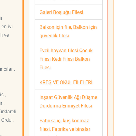
Galeri Boşluğu Filesi
jı
 en iyi
Balkon için file, Balkon için
lı ve
güvenlik filesi
Evcil hayvan filesi Çocuk
Filesi Kedi Filesi Balkon
Filesi
ncılar ,
KREŞ VE OKUL FİLELERİ
s ,
İnşaat Güvenlik Ağı Düşme
r ,
Durdurma Emniyet Filesi
ırklareli
 Ordu ,
Fabrika içi kuş konmaz
filesi, Fabrika ve binalar