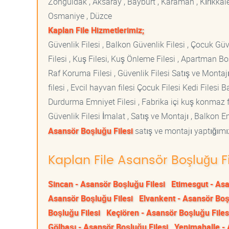
Zonguldak , Aksaray , Bayburt , Karaman , Kırıkkale ,
Osmaniye , Düzce
Kaplan File Hizmetlerimiz;
Güvenlik Filesi , Balkon Güvenlik Filesi , Çocuk Güven
Filesi , Kuş Filesi, Kuş Önleme Filesi , Apartman Boş
Raf Koruma Filesi , Güvenlik Filesi Satış ve Montajı
filesi , Evcil hayvan filesi Çocuk Filesi Kedi File
Durdurma Emniyet Filesi , Fabrika içi kuş konmaz fi
Güvenlik Filesi İmalat , Satış ve Montajı , Balkon E
Asansör Boşluğu Filesi
satış ve montajı yaptığımız
Kaplan File Asansör Boşluğu Fi
Sincan - Asansör Boşluğu Filesi
Etimesgut - Asa
Asansör Boşluğu Filesi
Elvankent - Asansör Boş
Boşluğu Filesi
Keçiören - Asansör Boşluğu Files
Gölbaşı - Asansör Boşluğu Filesi
Yenimahalle - 