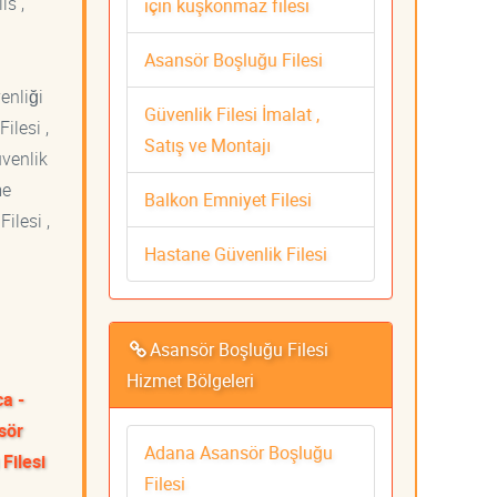
is ,
için kuşkonmaz filesi
Asansör Boşluğu Filesi
venliği
Güvenlik Filesi İmalat ,
ilesi ,
Satış ve Montajı
üvenlik
me
Balkon Emniyet Filesi
ilesi ,
Hastane Güvenlik Filesi
Asansör Boşluğu Filesi
Hizmet Bölgeleri
ca -
sör
Adana Asansör Boşluğu
Filesi
Filesi