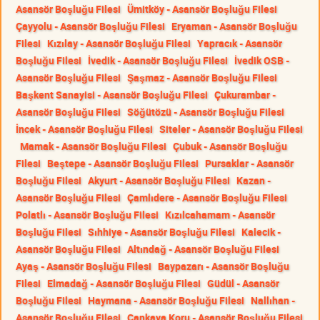
Asansör Boşluğu Filesi
Ümitköy - Asansör Boşluğu Filesi
Çayyolu - Asansör Boşluğu Filesi
Eryaman - Asansör Boşluğu
Filesi
Kızılay - Asansör Boşluğu Filesi
Yapracık - Asansör
Boşluğu Filesi
İvedik - Asansör Boşluğu Filesi
İvedik OSB -
Asansör Boşluğu Filesi
Şaşmaz - Asansör Boşluğu Filesi
Başkent Sanayisi - Asansör Boşluğu Filesi
Çukurambar -
Asansör Boşluğu Filesi
Söğütözü - Asansör Boşluğu Filesi
İncek - Asansör Boşluğu Filesi
Siteler - Asansör Boşluğu Filesi
Mamak - Asansör Boşluğu Filesi
Çubuk - Asansör Boşluğu
Filesi
Beştepe - Asansör Boşluğu Filesi
Pursaklar - Asansör
Boşluğu Filesi
Akyurt - Asansör Boşluğu Filesi
Kazan -
Asansör Boşluğu Filesi
Çamlıdere - Asansör Boşluğu Filesi
Polatlı - Asansör Boşluğu Filesi
Kızılcahamam - Asansör
Boşluğu Filesi
Sıhhiye - Asansör Boşluğu Filesi
Kalecik -
Asansör Boşluğu Filesi
Altındağ - Asansör Boşluğu Filesi
Ayaş - Asansör Boşluğu Filesi
Baypazarı - Asansör Boşluğu
Filesi
Elmadağ - Asansör Boşluğu Filesi
Güdül - Asansör
Boşluğu Filesi
Haymana - Asansör Boşluğu Filesi
Nallıhan -
Asansör Boşluğu Filesi
Çankaya Koru - Asansör Boşluğu Filesi