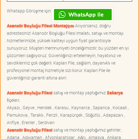
Whatapp Görüşme için
Asansör Boşluğu Filesi Montajçısı
Arıyorsanız, doğru
adrestesiniz! Asansör Boşluğu Filesi imalatı, satışı ve montajı
hizmetlerimizle, yüksek kaliteyi uygun fiyat garantisiyle
sunuyoruz. Müşteri memnuniyeti önceliğimizdir, bu yüzden en iyi
çözümleri sağlıyoruz. Güvenliğinizi ertelemeyin, hayatınız ve
sevdikleriniz çok değerli. Kaplan File, sağlam, dayanıklı ve
profesyonel montaj hizmetiyle sizi korur. Kaplan File ile
güvenliğinizi garanti altına alın!
Asansör Boşluğu Filesi
satış ve montajı yaptığımız
Sakarya
İlçeleri;
Akyazı , Geyve , Hendek , Karasu , Kaynarca , Sapanca , Kocaali ,
Pamukova , Taraklı , Ferizli , Karapürçek , Söğütlü , Adapazarı ,
Arifiye , Erenler , Serdivan
Asansör Boşluğu Filesi
satış ve montajı yaptığımız şehirler;
Adana , Adıyaman , Afyonkarahisar , Ağrı , Amasya , Ankara ,