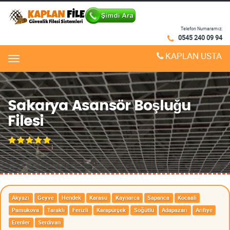
Telefon Numaramız:
0545 240 09 94
KAPLAN USTA
Menu
Sakarya Asansör Boşluğu
Filesi
Akyazı
Geyve
Hendek
Karasu
Kaynarca
Sapanca
Kocaali
Pamukova
Taraklı
Ferizli
Karapürçek
Söğütlü
Adapazarı
Arifiye
Erenler
Serdivan