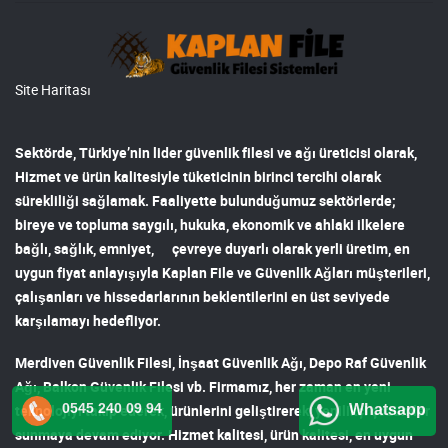
Site Haritası
Sektörde, Türkiye’nin lider
güvenlik filesi ve ağı
üreticisi olarak,
Hizmet ve ürün kalitesiyle tüketicinin birinci tercihi olarak
sürekliliği sağlamak. Faaliyette bulunduğumuz sektörlerde;
bireye ve topluma saygılı, hukuka, ekonomik ve ahlaki ilkelere
bağlı, sağlık, emniyet, çevreye duyarlı olarak yerli üretim, en
uygun fiyat anlayışıyla
Kaplan File ve Güvenlik Ağları
müşterileri,
çalışanları ve hissedarlarının beklentilerini en üst seviyede
karşılamayı hedefliyor.
Merdiven Güvenlik Filesi
,
İnşaat Güvenlik Ağı
,
Depo Raf Güvenlik
Ağı
,
Balkon Güvenlik Filesi
vb. Firmamız, her zaman en yeni
0545 240 09 94
teknolojiyi takip ederek, ürünlerini geliştirerek, yenilikçi çözümler
Whatsapp
sunmaya devam ediyor. Hizmet kalitesi, ürün kalitesi, en uygun