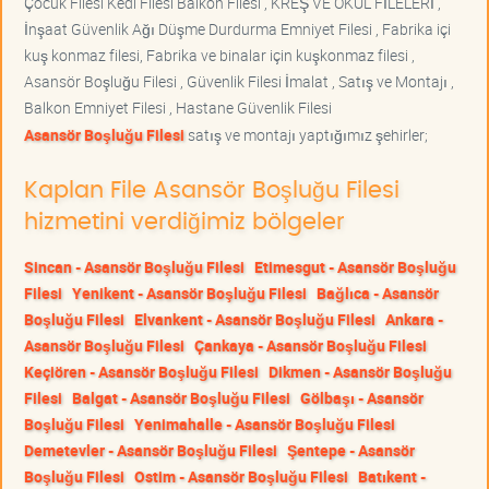
Çocuk Filesi Kedi Filesi Balkon Filesi , KREŞ VE OKUL FİLELERİ ,
İnşaat Güvenlik Ağı Düşme Durdurma Emniyet Filesi , Fabrika içi
kuş konmaz filesi, Fabrika ve binalar için kuşkonmaz filesi ,
Asansör Boşluğu Filesi , Güvenlik Filesi İmalat , Satış ve Montajı ,
Balkon Emniyet Filesi , Hastane Güvenlik Filesi
Asansör Boşluğu Filesi
satış ve montajı yaptığımız şehirler;
Kaplan File Asansör Boşluğu Filesi
hizmetini verdiğimiz bölgeler
Sincan - Asansör Boşluğu Filesi
Etimesgut - Asansör Boşluğu
Filesi
Yenikent - Asansör Boşluğu Filesi
Bağlıca - Asansör
Boşluğu Filesi
Elvankent - Asansör Boşluğu Filesi
Ankara -
Asansör Boşluğu Filesi
Çankaya - Asansör Boşluğu Filesi
Keçiören - Asansör Boşluğu Filesi
Dikmen - Asansör Boşluğu
Filesi
Balgat - Asansör Boşluğu Filesi
Gölbaşı - Asansör
Boşluğu Filesi
Yenimahalle - Asansör Boşluğu Filesi
Demetevler - Asansör Boşluğu Filesi
Şentepe - Asansör
Boşluğu Filesi
Ostim - Asansör Boşluğu Filesi
Batıkent -