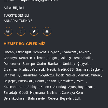
Adres Bilgileri
TÜRKİYE GENELİ
ANKARA/ TÜRKİYE
HİZMET BÖLGELERİMİZ
Sincan , Etimesgut , Yenikent , Bağlıca , Elvankent , Ankara ,
Çankaya , Keçiören , Dikmen , Balgat , Gölbaşı , Yenimahalle ,
Demetevler , Şentepe , Ostim , Batıkent , Ümitköy , Çayyolu ,
Eryaman , Kızılay , Yapracık , İvedik , İvedik OSB , Şaşmaz , Başkent
Sanayisi , Çukurambar , Söğütözü , İncek , Siteler , Mamak , Çubuk ,
Beştepe , Pursaklar , Akyurt , Kazan , Çamlıdere , Polatlı ,
Kızılcahamam , Sıhhiye , Kalecik , Altındağ , Ayaş , Baypazarı ,
Elmadağ , Güdül , Haymana , Nallıhan , Çankaya Koru ,
Şereflikoçhisar , Bahçelievler , Cebeci , Beşevler , Etlik