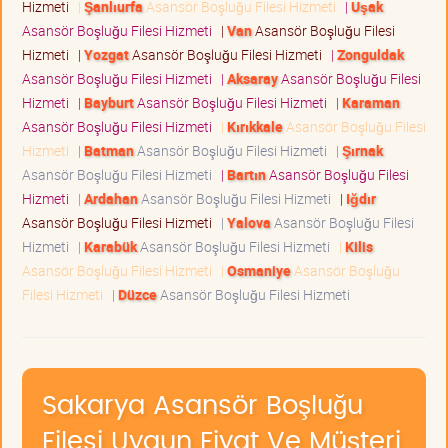
Hizmeti
|
Şanlıurfa
Asansör Boşluğu Filesi Hizmeti
|
Uşak
Asansör Boşluğu Filesi Hizmeti
|
Van
Asansör Boşluğu Filesi
Hizmeti
|
Yozgat
Asansör Boşluğu Filesi Hizmeti
|
Zonguldak
Asansör Boşluğu Filesi Hizmeti
|
Aksaray
Asansör Boşluğu Filesi
Hizmeti
|
Bayburt
Asansör Boşluğu Filesi Hizmeti
|
Karaman
Asansör Boşluğu Filesi Hizmeti
|
Kırıkkale
Asansör Boşluğu Filesi
Hizmeti
|
Batman
Asansör Boşluğu Filesi Hizmeti
|
Şırnak
Asansör Boşluğu Filesi Hizmeti
|
Bartın
Asansör Boşluğu Filesi
Hizmeti
|
Ardahan
Asansör Boşluğu Filesi Hizmeti
|
Iğdır
Asansör Boşluğu Filesi Hizmeti
|
Yalova
Asansör Boşluğu Filesi
Hizmeti
|
Karabük
Asansör Boşluğu Filesi Hizmeti
|
Kilis
Asansör Boşluğu Filesi Hizmeti
|
Osmaniye
Asansör Boşluğu
Filesi Hizmeti
|
Düzce
Asansör Boşluğu Filesi Hizmeti
Sakarya Asansör Boşluğu
Filesi Uygun Fiyat Ve Müşteri