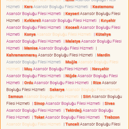
Hizmeti
|
Kars
Asansör Boşluğu Filesi Hizmeti
|
Kastamonu
Asansör Boşluğu Filesi Hizmeti
|
Kayseri
Asansör Boşluğu Filesi
Hizmeti
|
Kırklareli
Asansör Boşluğu Filesi Hizmeti
|
Kırşehir
Asansör Boşluğu Filesi Hizmeti
|
Kocaeli
Asansör Boşluğu Filesi
Hizmeti
|
Konya
Asansör Boşluğu Filesi Hizmeti
|
Kütahya
Asansör Boşluğu Filesi Hizmeti
|
Malatya
Asansör Boşluğu Filesi
Hizmeti
|
Manisa
Asansör Boşluğu Filesi Hizmeti
|
Kahramanmaraş
Asansör Boşluğu Filesi Hizmeti
|
Mardin
Asansör Boşluğu Filesi Hizmeti
|
Muğla
Asansör Boşluğu Filesi
Hizmeti
|
Muş
Asansör Boşluğu Filesi Hizmeti
|
Nevşehir
Asansör Boşluğu Filesi Hizmeti
|
Niğde
Asansör Boşluğu Filesi
Hizmeti
|
Ordu
Asansör Boşluğu Filesi Hizmeti
|
Rize
Asansör
Boşluğu Filesi Hizmeti
|
Sakarya
Asansör Boşluğu Filesi Hizmeti
|
Samsun
Asansör Boşluğu Filesi Hizmeti
|
Siirt
Asansör Boşluğu
Filesi Hizmeti
|
Sinop
Asansör Boşluğu Filesi Hizmeti
|
Sivas
Asansör Boşluğu Filesi Hizmeti
|
Tekirdağ
Asansör Boşluğu
Filesi Hizmeti
|
Tokat
Asansör Boşluğu Filesi Hizmeti
|
Trabzon
Asansör Boşluğu Filesi Hizmeti
|
Tunceli
Asansör Boşluğu Filesi