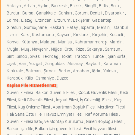
Antalya , Artvin , Aydın , Balıkesir , Bilecik , Bingöl , Bitlis , Bolu ,
Burdur , Bursa , Çanakkale , Çankırı , Çorum , Denizli , Diyarbakır ,
Edirne , Elazığ , Erzincan , Erzurum , Eskişehir , Gaziantep ,
Giresun , Gümüşhane , Hakkari , Hatay , Isparta , Mersin , İstanbul
, İzmir , Kars , Kastamonu , Kayseri , Kırklareli , Kırşehir , Kocaeli ,
Konya , Kütahya , Malatya , Manisa , Kahramanmaraş , Mardin ,
Muğla , Muş , Nevşehir , Niğde , Ordu , Rize , Sakarya , Samsun ,
Siirt , Sinop , Sivas , Tekirdağ , Tokat , Trabzon , Tunceli , Şanlıurfa ,
Uşak , Van , Yozgat , Zonguldak , Aksaray , Bayburt , Karaman ,
Kırıkkale , Batman , Şırnak , Bartın , Ardahan , Iğdır , Yalova ,
Karabük , Kilis , Osmaniye , Düzce
Kaplan File Hizmetlerimiz;
Güvenlik Filesi , Balkon Güvenlik Filesi , Çocuk Güvenlik Filesi , Kedi
Filesi, Kedi Güvenlik Filesi , İnşaat Filesi, İş Güvenliği Filesi , Kuş
Filesi, Kuş Önleme Filesi , Apartman Boşluk Filesi, Merdiven Filesi ,
Halı Saha Üstü File , Havuz Emniyet Filesi , Raf Koruma Filesi ,
Güvenlik Filesi Satış ve Montajı Kurulumu , Galeri Boşluğu Filesi ,
Balkon için file, Balkon için güvenlik filesi , Evcil hayvan filesi