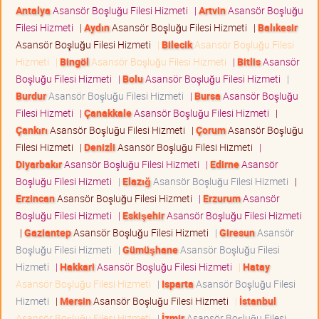
Antalya
Asansör Boşluğu Filesi Hizmeti
|
Artvin
Asansör Boşluğu
Filesi Hizmeti
|
Aydın
Asansör Boşluğu Filesi Hizmeti
|
Balıkesir
Asansör Boşluğu Filesi Hizmeti
|
Bilecik
Asansör Boşluğu Filesi
Hizmeti
|
Bingöl
Asansör Boşluğu Filesi Hizmeti
|
Bitlis
Asansör
Boşluğu Filesi Hizmeti
|
Bolu
Asansör Boşluğu Filesi Hizmeti
|
Burdur
Asansör Boşluğu Filesi Hizmeti
|
Bursa
Asansör Boşluğu
Filesi Hizmeti
|
Çanakkale
Asansör Boşluğu Filesi Hizmeti
|
Çankırı
Asansör Boşluğu Filesi Hizmeti
|
Çorum
Asansör Boşluğu
Filesi Hizmeti
|
Denizli
Asansör Boşluğu Filesi Hizmeti
|
Diyarbakır
Asansör Boşluğu Filesi Hizmeti
|
Edirne
Asansör
Boşluğu Filesi Hizmeti
|
Elazığ
Asansör Boşluğu Filesi Hizmeti
|
Erzincan
Asansör Boşluğu Filesi Hizmeti
|
Erzurum
Asansör
Boşluğu Filesi Hizmeti
|
Eskişehir
Asansör Boşluğu Filesi Hizmeti
|
Gaziantep
Asansör Boşluğu Filesi Hizmeti
|
Giresun
Asansör
Boşluğu Filesi Hizmeti
|
Gümüşhane
Asansör Boşluğu Filesi
Hizmeti
|
Hakkari
Asansör Boşluğu Filesi Hizmeti
|
Hatay
Asansör Boşluğu Filesi Hizmeti
|
Isparta
Asansör Boşluğu Filesi
Hizmeti
|
Mersin
Asansör Boşluğu Filesi Hizmeti
|
İstanbul
Asansör Boşluğu Filesi Hizmeti
|
İzmir
Asansör Boşluğu Filesi