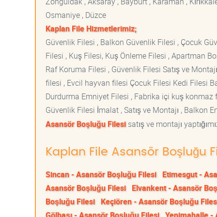
Zonguldak , Aksaray , Bayburt , Karaman , Kırıkkale ,
Osmaniye , Düzce
Kaplan File Hizmetlerimiz;
Güvenlik Filesi , Balkon Güvenlik Filesi , Çocuk Güven
Filesi , Kuş Filesi, Kuş Önleme Filesi , Apartman Boş
Raf Koruma Filesi , Güvenlik Filesi Satış ve Montajı
filesi , Evcil hayvan filesi Çocuk Filesi Kedi File
Durdurma Emniyet Filesi , Fabrika içi kuş konmaz fi
Güvenlik Filesi İmalat , Satış ve Montajı , Balkon E
Asansör Boşluğu Filesi
satış ve montajı yaptığımız
Kaplan File Asansör Boşluğu Fi
Sincan - Asansör Boşluğu Filesi
Etimesgut - Asa
Asansör Boşluğu Filesi
Elvankent - Asansör Boş
Boşluğu Filesi
Keçiören - Asansör Boşluğu Files
Gölbaşı - Asansör Boşluğu Filesi
Yenimahalle - 