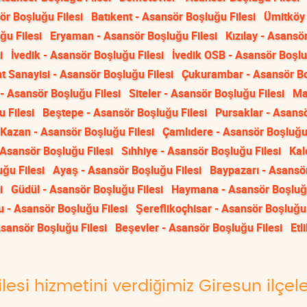
ör Boşluğu Filesi
Batıkent - Asansör Boşluğu Filesi
Ümitköy 
ğu Filesi
Eryaman - Asansör Boşluğu Filesi
Kızılay - Asansö
i
İvedik - Asansör Boşluğu Filesi
İvedik OSB - Asansör Boşl
t Sanayisi - Asansör Boşluğu Filesi
Çukurambar - Asansör B
 - Asansör Boşluğu Filesi
Siteler - Asansör Boşluğu Filesi
Ma
 Filesi
Beştepe - Asansör Boşluğu Filesi
Pursaklar - Asans
Kazan - Asansör Boşluğu Filesi
Çamlıdere - Asansör Boşluğu 
Asansör Boşluğu Filesi
Sıhhiye - Asansör Boşluğu Filesi
Kal
ğu Filesi
Ayaş - Asansör Boşluğu Filesi
Baypazarı - Asansö
i
Güdül - Asansör Boşluğu Filesi
Haymana - Asansör Boşluğu
 - Asansör Boşluğu Filesi
Şereflikoçhisar - Asansör Boşluğu 
Asansör Boşluğu Filesi
Beşevler - Asansör Boşluğu Filesi
Etli
esi hizmetini verdiğimiz Giresun ilçele