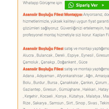
Whatapp Görüşme için
Asansör Boşluğu Filesi Montajçısı
Arıyorsanız, do
hizmetlerimizle, yüksek kaliteyi uygun fiyat garan
çözümleri sağlıyoruz. Güvenliğinizi ertelemeyin, ha
profesyonel montaj hizmetiyle sizi korur. Kaplan File
Asansör Boşluğu Filesi
satış ve montajı yaptığım
Alucra , Bulancak , Dereli , Espiye , Eynesil , Giresu
Çamoluk , Çanakçı , Doğankent , Güce
Asansör Boşluğu Filesi
satış ve montajı yaptığımız
Adana , Adıyaman , Afyonkarahisar , Ağrı , Amasya , An
Bolu , Burdur , Bursa , Çanakkale , Çankırı , Çorum , D
Gaziantep , Giresun , Gümüşhane , Hakkari , Hatay , I
, Kırşehir , Kocaeli , Konya , Kütahya , Malatya , 
Rize , Sakarya , Samsun , Siirt , Sinop , Sivas , Teki