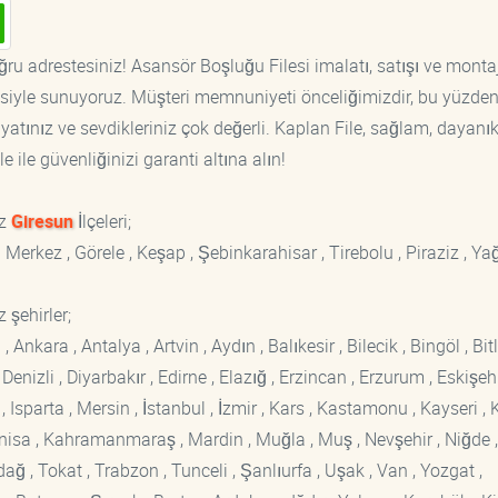
ğru adrestesiniz! Asansör Boşluğu Filesi imalatı, satışı ve monta
tisiyle sunuyoruz. Müşteri memnuniyeti önceliğimizdir, bu yüzden
yatınız ve sevdikleriniz çok değerli. Kaplan File, sağlam, dayanık
 ile güvenliğinizi garanti altına alın!
ız
Giresun
İlçeleri;
n Merkez , Görele , Keşap , Şebinkarahisar , Tirebolu , Piraziz , Yağ
 şehirler;
kara , Antalya , Artvin , Aydın , Balıkesir , Bilecik , Bingöl , Bitli
enizli , Diyarbakır , Edirne , Elazığ , Erzincan , Erzurum , Eskişehi
sparta , Mersin , İstanbul , İzmir , Kars , Kastamonu , Kayseri , K
Manisa , Kahramanmaraş , Mardin , Muğla , Muş , Nevşehir , Niğde ,
rdağ , Tokat , Trabzon , Tunceli , Şanlıurfa , Uşak , Van , Yozgat ,