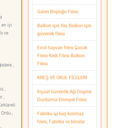
Galeri Boşluğu Filesi
jı
 en iyi
Balkon için file, Balkon için
lı ve
güvenlik filesi
Evcil hayvan filesi Çocuk
Filesi Kedi Filesi Balkon
Filesi
lıdere ,
KREŞ VE OKUL FİLELERİ
s ,
İnşaat Güvenlik Ağı Düşme
r ,
Durdurma Emniyet Filesi
ırklareli
 Ordu ,
Fabrika içi kuş konmaz
filesi, Fabrika ve binalar