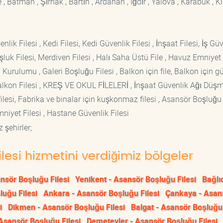
 Batman , Şırnak , Bartın , Ardahan , Iğdır , Yalova , Karabük , Kil
lik Filesi , Kedi Filesi, Kedi Güvenlik Filesi , İnşaat Filesi, İş Gü
luk Filesi, Merdiven Filesi , Halı Saha Üstü File , Havuz Emniyet F
 Kurulumu , Galeri Boşluğu Filesi , Balkon için file, Balkon için g
si Balkon Filesi , KREŞ VE OKUL FİLELERİ , İnşaat Güvenlik Ağı Düş
lesi, Fabrika ve binalar için kuşkonmaz filesi , Asansör Boşluğu F
mniyet Filesi , Hastane Güvenlik Filesi
 şehirler;
lesi hizmetini verdiğimiz bölgeler
nsör Boşluğu Filesi
Yenikent - Asansör Boşluğu Filesi
Bağlı
luğu Filesi
Ankara - Asansör Boşluğu Filesi
Çankaya - Asan
i
Dikmen - Asansör Boşluğu Filesi
Balgat - Asansör Boşluğu 
Asansör Boşluğu Filesi
Demetevler - Asansör Boşluğu Filesi