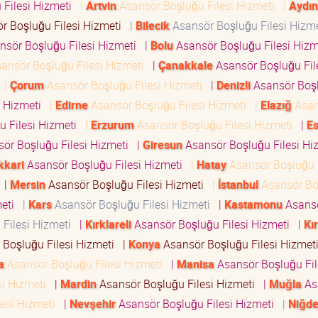
 Filesi Hizmeti
|
Artvin
Asansör Boşluğu Filesi Hizmeti
|
Aydın
r Boşluğu Filesi Hizmeti
|
Bilecik
Asansör Boşluğu Filesi Hizm
sör Boşluğu Filesi Hizmeti
|
Bolu
Asansör Boşluğu Filesi Hiz
ansör Boşluğu Filesi Hizmeti
|
Çanakkale
Asansör Boşluğu Fil
i
|
Çorum
Asansör Boşluğu Filesi Hizmeti
|
Denizli
Asansör Boş
i Hizmeti
|
Edirne
Asansör Boşluğu Filesi Hizmeti
|
Elazığ
Asan
u Filesi Hizmeti
|
Erzurum
Asansör Boşluğu Filesi Hizmeti
|
Es
ör Boşluğu Filesi Hizmeti
|
Giresun
Asansör Boşluğu Filesi H
kkari
Asansör Boşluğu Filesi Hizmeti
|
Hatay
Asansör Boşluğu F
i
|
Mersin
Asansör Boşluğu Filesi Hizmeti
|
İstanbul
Asansör Bo
meti
|
Kars
Asansör Boşluğu Filesi Hizmeti
|
Kastamonu
Asans
 Filesi Hizmeti
|
Kırklareli
Asansör Boşluğu Filesi Hizmeti
|
Kı
Boşluğu Filesi Hizmeti
|
Konya
Asansör Boşluğu Filesi Hizme
a
Asansör Boşluğu Filesi Hizmeti
|
Manisa
Asansör Boşluğu Fil
si Hizmeti
|
Mardin
Asansör Boşluğu Filesi Hizmeti
|
Muğla
As
lesi Hizmeti
|
Nevşehir
Asansör Boşluğu Filesi Hizmeti
|
Niğd