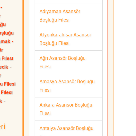
-
Adıyaman Asansör
r
Boşluğu Filesi
uğu
oşluğu
Afyonkarahisar Asansör
mak -
Boşluğu Filesi
ör
Ağrı Asansör Boşluğu
Filesi
Filesi
ecik -
r
Amasya Asansör Boşluğu
 Filesi
Filesi
Filesi
k -
Ankara Asansör Boşluğu
Filesi
ri
Antalya Asansör Boşluğu