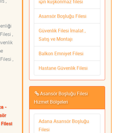
is ,
için kuşkonmaz filesi
Asansör Boşluğu Filesi
venliği
Güvenlik Filesi İmalat ,
ilesi ,
Satış ve Montajı
üvenlik
me
Balkon Emniyet Filesi
ilesi ,
Hastane Güvenlik Filesi
Asansör Boşluğu Filesi
Hizmet Bölgeleri
ca -
sör
Adana Asansör Boşluğu
Filesi
Filesi