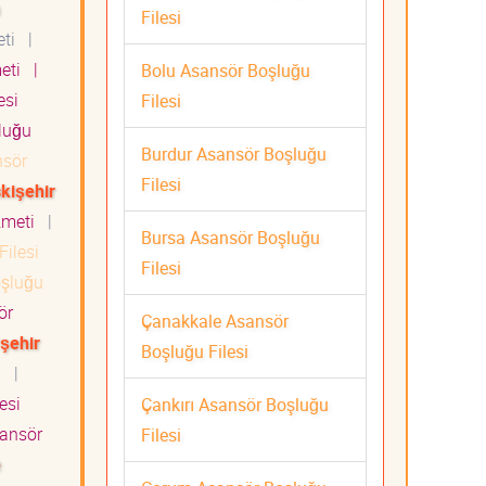
Filesi
eti
|
meti
|
Bolu Asansör Boşluğu
esi
Filesi
luğu
Burdur Asansör Boşluğu
sör
Filesi
kişehir
izmeti
|
Bursa Asansör Boşluğu
ilesi
Filesi
şluğu
ör
Çanakkale Asansör
rşehir
Boşluğu Filesi
ti
|
esi
Çankırı Asansör Boşluğu
ansör
Filesi
e