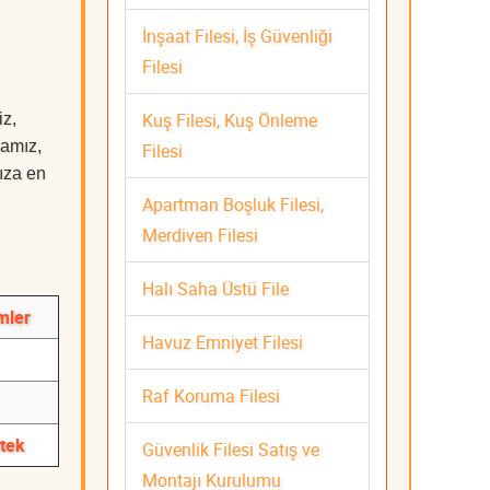
İnşaat Filesi, İş Güvenliği
Filesi
Kuş Filesi, Kuş Önleme
iz,
mamız,
Filesi
nıza en
Apartman Boşluk Filesi,
Merdiven Filesi
Halı Saha Üstü File
mler
Havuz Emniyet Filesi
Raf Koruma Filesi
stek
Güvenlik Filesi Satış ve
Montajı Kurulumu