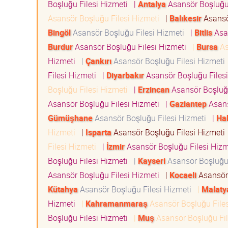
Boşluğu Filesi Hizmeti
|
Antalya
Asansör Boşluğu
Asansör Boşluğu Filesi Hizmeti
|
Balıkesir
Asansö
Bingöl
Asansör Boşluğu Filesi Hizmeti
|
Bitlis
Asan
Burdur
Asansör Boşluğu Filesi Hizmeti
|
Bursa
As
Hizmeti
|
Çankırı
Asansör Boşluğu Filesi Hizmet
Filesi Hizmeti
|
Diyarbakır
Asansör Boşluğu Files
Boşluğu Filesi Hizmeti
|
Erzincan
Asansör Boşluğ
Asansör Boşluğu Filesi Hizmeti
|
Gaziantep
Asans
Gümüşhane
Asansör Boşluğu Filesi Hizmeti
|
Ha
Hizmeti
|
Isparta
Asansör Boşluğu Filesi Hizmet
Filesi Hizmeti
|
İzmir
Asansör Boşluğu Filesi Hiz
Boşluğu Filesi Hizmeti
|
Kayseri
Asansör Boşluğu
Asansör Boşluğu Filesi Hizmeti
|
Kocaeli
Asansör 
Kütahya
Asansör Boşluğu Filesi Hizmeti
|
Malaty
Hizmeti
|
Kahramanmaraş
Asansör Boşluğu File
Boşluğu Filesi Hizmeti
|
Muş
Asansör Boşluğu Fi