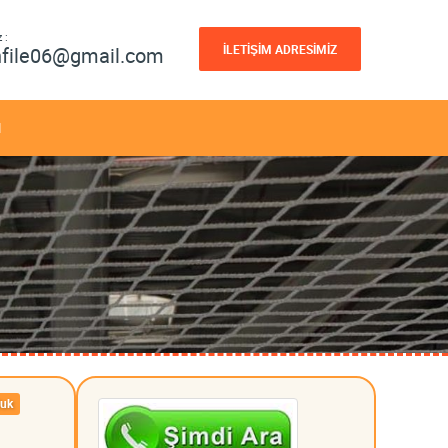
 :
İLETİŞİM ADRESİMİZ
nfile06@gmail.com
M
uk