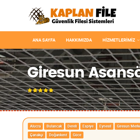
ANA SAYFA
HAKKIMIZDA
HIZMETLERIMIZ
Giresun Asansör
Alucra
Bulancak
Dereli
Espiye
Eynesil
Giresun Merk
Çanakçı
Doğankent
Güce