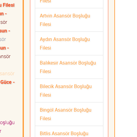
Filesi
 Filesi
n -
Artvin Asansör Boşluğu
sör
Filesi
sun -
Aydın Asansör Boşluğu
sör
Filesi
un -
nsör
Balıkesir Asansör Boşluğu
Filesi
sansör
 Güce -
Bilecik Asansör Boşluğu
Filesi
Bingöl Asansör Boşluğu
Filesi
oşluğu
r
Bitlis Asansör Boşluğu