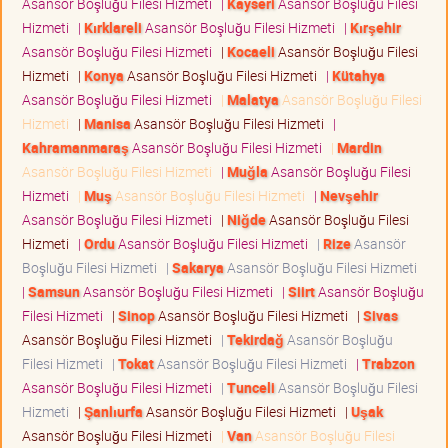
Asansör Boşluğu Filesi Hizmeti
|
Kayseri
Asansör Boşluğu Filesi
Hizmeti
|
Kırklareli
Asansör Boşluğu Filesi Hizmeti
|
Kırşehir
Asansör Boşluğu Filesi Hizmeti
|
Kocaeli
Asansör Boşluğu Filesi
Hizmeti
|
Konya
Asansör Boşluğu Filesi Hizmeti
|
Kütahya
Asansör Boşluğu Filesi Hizmeti
|
Malatya
Asansör Boşluğu Filesi
Hizmeti
|
Manisa
Asansör Boşluğu Filesi Hizmeti
|
Kahramanmaraş
Asansör Boşluğu Filesi Hizmeti
|
Mardin
Asansör Boşluğu Filesi Hizmeti
|
Muğla
Asansör Boşluğu Filesi
Hizmeti
|
Muş
Asansör Boşluğu Filesi Hizmeti
|
Nevşehir
Asansör Boşluğu Filesi Hizmeti
|
Niğde
Asansör Boşluğu Filesi
Hizmeti
|
Ordu
Asansör Boşluğu Filesi Hizmeti
|
Rize
Asansör
Boşluğu Filesi Hizmeti
|
Sakarya
Asansör Boşluğu Filesi Hizmeti
|
Samsun
Asansör Boşluğu Filesi Hizmeti
|
Siirt
Asansör Boşluğu
Filesi Hizmeti
|
Sinop
Asansör Boşluğu Filesi Hizmeti
|
Sivas
Asansör Boşluğu Filesi Hizmeti
|
Tekirdağ
Asansör Boşluğu
Filesi Hizmeti
|
Tokat
Asansör Boşluğu Filesi Hizmeti
|
Trabzon
Asansör Boşluğu Filesi Hizmeti
|
Tunceli
Asansör Boşluğu Filesi
Hizmeti
|
Şanlıurfa
Asansör Boşluğu Filesi Hizmeti
|
Uşak
Asansör Boşluğu Filesi Hizmeti
|
Van
Asansör Boşluğu Filesi