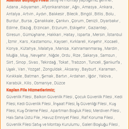
Adana , Adıyaman , Afyonkarahisar , Ağrı , Amasya , Ankara ,
Antalya , Artvin , Aydın , Balıkesir , Bilecik , Bingöl , Bitlis , Bolu ,
Burdur , Bursa , Çanakkale , Çankırı , Çorum , Denizli , Diyarbakır ,
Edirne , Elazığ , Erzincan , Erzurum , Eskişehir , Gaziantep ,
Giresun , Gümüşhane , Hakkari , Hatay , Isparta , Mersin , İstanbul
, İzmir , Kars , Kastamonu , Kayseri , Kırklareli , Kırşehir , Kocaeli ,
Konya , Kütahya , Malatya , Manisa , Kahramanmaraş , Mardin ,
Muğla , Muş , Nevşehir , Niğde , Ordu , Rize , Sakarya , Samsun ,
Siirt , Sinop , Sivas , Tekirdağ , Tokat , Trabzon , Tunceli , Şanlıurfa ,
Uşak , Van , Yozgat , Zonguldak , Aksaray , Bayburt , Karaman ,
Kırıkkale , Batman , Şırnak , Bartın , Ardahan , Iğdır , Yalova ,
Karabük , Kilis , Osmaniye , Düzce
Kaplan File Hizmetlerimiz;
Güvenlik Filesi , Balkon Güvenlik Filesi , Çocuk Güvenlik Filesi , Kedi
Filesi, Kedi Güvenlik Filesi , İnşaat Filesi, İş Güvenliği Filesi , Kuş
Filesi, Kuş Önleme Filesi , Apartman Boşluk Filesi, Merdiven Filesi ,
Halı Saha Üstü File , Havuz Emniyet Filesi , Raf Koruma Filesi ,
Güvenlik Filesi Satış ve Montajı Kurulumu , Galeri Boşluğu Filesi ,