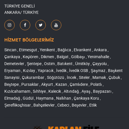
TÜRKİYE GENELİ
ANKARA/ TÜRKİYE
HİZMET BÖLGELERİMİZ
Sincan , Etimesgut , Yenikent , Bağlıca , Elvankent , Ankara ,
Çankaya , Keçiören , Dikmen , Balgat , Gölbaşı , Yenimahalle ,
Demetevler , Şentepe , Ostim , Batıkent , Ümitköy , Çayyolu ,
Eryaman , Kızılay , Yapracık , İvedik , İvedik OSB , Şaşmaz , Başkent
Sanayisi , Çukurambar , Söğütözü , İncek , Siteler , Mamak , Çubuk ,
Beştepe , Pursaklar , Akyurt , Kazan , Çamlıdere , Polatlı ,
Kızılcahamam , Sıhhiye , Kalecik , Altındağ , Ayaş , Baypazarı ,
Elmadağ , Güdül , Haymana , Nallıhan , Çankaya Koru ,
Şereflikoçhisar , Bahçelievler , Cebeci , Beşevler , Etlik