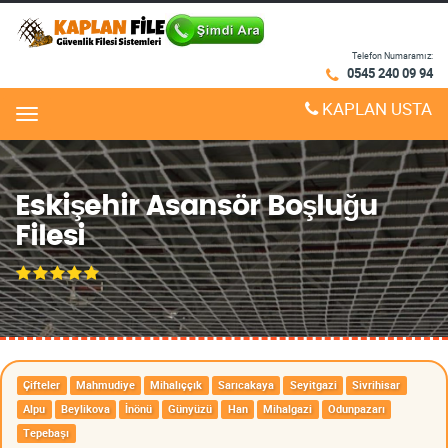
Telefon Numaramız:
0545 240 09 94
KAPLAN USTA
Menu
Eskişehir Asansör Boşluğu
Filesi
Çifteler
Mahmudiye
Mihalıççık
Sarıcakaya
Seyitgazi
Sivrihisar
Alpu
Beylikova
İnönü
Günyüzü
Han
Mihalgazi
Odunpazarı
Tepebaşı