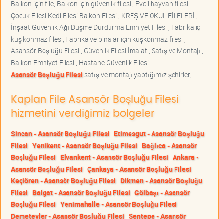
Balkon için file, Balkon için güvenlik filesi , Evcil hayvan filesi
Çocuk Filesi Kedi Filesi Balkon Filesi , KREŞ VE OKUL FİLELERİ ,
İnşaat Güvenlik Ağı Düşme Durdurma Emniyet Filesi , Fabrika içi
kuş konmaz filesi, Fabrika ve binalar için kuşkonmaz filesi ,
Asansör Boşluğu Filesi , Güvenlik Filesi İmalat , Satış ve Montajı ,
Balkon Emniyet Filesi , Hastane Güvenlik Filesi
Asansör Boşluğu Filesi
satış ve montajı yaptığımız şehirler;
Kaplan File Asansör Boşluğu Filesi
hizmetini verdiğimiz bölgeler
Sincan - Asansör Boşluğu Filesi
Etimesgut - Asansör Boşluğu
Filesi
Yenikent - Asansör Boşluğu Filesi
Bağlıca - Asansör
Boşluğu Filesi
Elvankent - Asansör Boşluğu Filesi
Ankara -
Asansör Boşluğu Filesi
Çankaya - Asansör Boşluğu Filesi
Keçiören - Asansör Boşluğu Filesi
Dikmen - Asansör Boşluğu
Filesi
Balgat - Asansör Boşluğu Filesi
Gölbaşı - Asansör
Boşluğu Filesi
Yenimahalle - Asansör Boşluğu Filesi
Demetevler - Asansör Boşluğu Filesi
Şentepe - Asansör