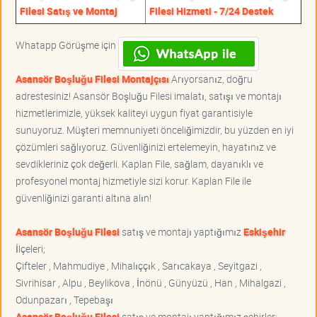
Filesi Satış ve Montaj
Filesi Hizmeti - 7/24 Destek
Whatapp Görüşme için
Asansör Boşluğu Filesi Montajçısı
Arıyorsanız, doğru
adrestesiniz! Asansör Boşluğu Filesi imalatı, satışı ve montajı
hizmetlerimizle, yüksek kaliteyi uygun fiyat garantisiyle
sunuyoruz. Müşteri memnuniyeti önceliğimizdir, bu yüzden en iyi
çözümleri sağlıyoruz. Güvenliğinizi ertelemeyin, hayatınız ve
sevdikleriniz çok değerli. Kaplan File, sağlam, dayanıklı ve
profesyonel montaj hizmetiyle sizi korur. Kaplan File ile
güvenliğinizi garanti altına alın!
Asansör Boşluğu Filesi
satış ve montajı yaptığımız
Eskişehir
İlçeleri;
Çifteler , Mahmudiye , Mihalıççık , Sarıcakaya , Seyitgazi ,
Sivrihisar , Alpu , Beylikova , İnönü , Günyüzü , Han , Mihalgazi ,
Odunpazarı , Tepebaşı
Asansör Boşluğu Filesi
satış ve montajı yaptığımız şehirler;