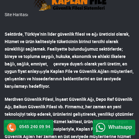
Site Haritası
Sektörde, Türkiye’nin lider
güvenlik filesi ve ağı
üreticisi olarak,
Hizmet ve ürün kalitesiyle tüketicinin birinci tercihi olarak
sürekliliği sağlamak. Faaliyette bulunduğumuz sektörlerde;
bireye ve topluma saygılı, hukuka, ekonomik ve ahlaki ilkelere
bağlı, sağlık, emniyet, çevreye duyarlı olarak yerli üretim, en
uygun fiyat anlayışıyla
Kaplan File ve Güvenlik Ağları
müşterileri,
çalışanları ve hissedarlarının beklentilerini en üst seviyede
karşılamayı hedefliyor.
Merdiven Güvenlik Filesi
,
İnşaat Güvenlik Ağı
,
Depo Raf Güvenlik
Ağı
,
Balkon Güvenlik Filesi
vb. Firmamız, her zaman en yeni
teknolojiyi takip ederek, ürünlerini geliştirerek, yenilikçi çözümler
sunmaya devam ediyor. Hizmet kalitesi, ürün kalitesi, en uygun
0545 240 09 94
Whatsapp
fiyat ve hızlı teslimat prensipleriyle,
Kaplan File ve
Güvenlik Ağları
her zaman en üst seviyede müşterilerine hizmet