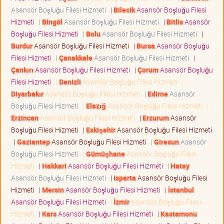
Asansör Boşluğu Filesi Hizmeti
|
Bilecik
Asansör Boşluğu Filesi
Hizmeti
|
Bingöl
Asansör Boşluğu Filesi Hizmeti
|
Bitlis
Asansör
Boşluğu Filesi Hizmeti
|
Bolu
Asansör Boşluğu Filesi Hizmeti
|
Burdur
Asansör Boşluğu Filesi Hizmeti
|
Bursa
Asansör Boşluğu
Filesi Hizmeti
|
Çanakkale
Asansör Boşluğu Filesi Hizmeti
|
Çankırı
Asansör Boşluğu Filesi Hizmeti
|
Çorum
Asansör Boşluğu
Filesi Hizmeti
|
Denizli
Asansör Boşluğu Filesi Hizmeti
|
Diyarbakır
Asansör Boşluğu Filesi Hizmeti
|
Edirne
Asansör
Boşluğu Filesi Hizmeti
|
Elazığ
Asansör Boşluğu Filesi Hizmeti
|
Erzincan
Asansör Boşluğu Filesi Hizmeti
|
Erzurum
Asansör
Boşluğu Filesi Hizmeti
|
Eskişehir
Asansör Boşluğu Filesi Hizmeti
|
Gaziantep
Asansör Boşluğu Filesi Hizmeti
|
Giresun
Asansör
Boşluğu Filesi Hizmeti
|
Gümüşhane
Asansör Boşluğu Filesi
Hizmeti
|
Hakkari
Asansör Boşluğu Filesi Hizmeti
|
Hatay
Asansör Boşluğu Filesi Hizmeti
|
Isparta
Asansör Boşluğu Filesi
Hizmeti
|
Mersin
Asansör Boşluğu Filesi Hizmeti
|
İstanbul
Asansör Boşluğu Filesi Hizmeti
|
İzmir
Asansör Boşluğu Filesi
Hizmeti
|
Kars
Asansör Boşluğu Filesi Hizmeti
|
Kastamonu