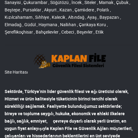
Sanayisi , Çukurambar , Söğütözü , İncek , Siteler , Mamak , Çubuk ,
Beştepe , Pursaklar , Akyurt , Kazan , Çamlıdere , Polatlı ,
Kızılcahamam , Sıhhiye , Kalecik , Altındağ , Ayaş , Baypazarı ,
Elmadağ , Güdül , Haymana , Nallıhan , Çankaya Koru ,
Şereflikoçhisar , Bahçelievler , Cebeci , Beşevler , Etlik
Site Haritası
Sektörde, Türkiye’nin lider
güvenlik filesi ve ağı
üreticisi olarak,
Hizmet ve ürün kalitesiyle tüketicinin birinci tercihi olarak
sürekliliği sağlamak. Faaliyette bulunduğumuz sektörlerde;
bireye ve topluma saygılı, hukuka, ekonomik ve ahlaki ilkelere
bağlı, sağlık, emniyet, çevreye duyarlı olarak yerli üretim, en
uygun fiyat anlayışıyla
Kaplan File ve Güvenlik Ağları
müşterileri,
çalışanları ve hissedarlarının beklentilerini en üst seviyede