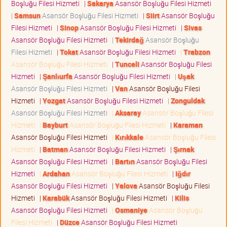
Boşluğu Filesi Hizmeti
|
Sakarya
Asansör Boşluğu Filesi Hizmeti
|
Samsun
Asansör Boşluğu Filesi Hizmeti
|
Siirt
Asansör Boşluğu
Filesi Hizmeti
|
Sinop
Asansör Boşluğu Filesi Hizmeti
|
Sivas
Asansör Boşluğu Filesi Hizmeti
|
Tekirdağ
Asansör Boşluğu
Filesi Hizmeti
|
Tokat
Asansör Boşluğu Filesi Hizmeti
|
Trabzon
Asansör Boşluğu Filesi Hizmeti
|
Tunceli
Asansör Boşluğu Filesi
Hizmeti
|
Şanlıurfa
Asansör Boşluğu Filesi Hizmeti
|
Uşak
Asansör Boşluğu Filesi Hizmeti
|
Van
Asansör Boşluğu Filesi
Hizmeti
|
Yozgat
Asansör Boşluğu Filesi Hizmeti
|
Zonguldak
Asansör Boşluğu Filesi Hizmeti
|
Aksaray
Asansör Boşluğu Filesi
Hizmeti
|
Bayburt
Asansör Boşluğu Filesi Hizmeti
|
Karaman
Asansör Boşluğu Filesi Hizmeti
|
Kırıkkale
Asansör Boşluğu Filesi
Hizmeti
|
Batman
Asansör Boşluğu Filesi Hizmeti
|
Şırnak
Asansör Boşluğu Filesi Hizmeti
|
Bartın
Asansör Boşluğu Filesi
Hizmeti
|
Ardahan
Asansör Boşluğu Filesi Hizmeti
|
Iğdır
Asansör Boşluğu Filesi Hizmeti
|
Yalova
Asansör Boşluğu Filesi
Hizmeti
|
Karabük
Asansör Boşluğu Filesi Hizmeti
|
Kilis
Asansör Boşluğu Filesi Hizmeti
|
Osmaniye
Asansör Boşluğu
Filesi Hizmeti
|
Düzce
Asansör Boşluğu Filesi Hizmeti