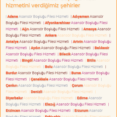
hizmetini verdiğimiz şehirler
|
Adana
Asansör Boşluğu Filesi Hizmeti
|
Adıyaman
Asansör
Boşluğu Filesi Hizmeti
|
Afyonkarahisar
Asansör Boşluğu Filesi
Hizmeti
|
Ağrı
Asansör Boşluğu Filesi Hizmeti
|
Amasya
Asansör
Boşluğu Filesi Hizmeti
|
Ankara
Asansör Boşluğu Filesi Hizmeti
|
Antalya
Asansör Boşluğu Filesi Hizmeti
|
Artvin
Asansör Boşluğu
Filesi Hizmeti
|
Aydın
Asansör Boşluğu Filesi Hizmeti
|
Balıkesir
Asansör Boşluğu Filesi Hizmeti
|
Bilecik
Asansör Boşluğu Filesi
Hizmeti
|
Bingöl
Asansör Boşluğu Filesi Hizmeti
|
Bitlis
Asansör
Boşluğu Filesi Hizmeti
|
Bolu
Asansör Boşluğu Filesi Hizmeti
|
Burdur
Asansör Boşluğu Filesi Hizmeti
|
Bursa
Asansör Boşluğu
Filesi Hizmeti
|
Çanakkale
Asansör Boşluğu Filesi Hizmeti
|
Çankırı
Asansör Boşluğu Filesi Hizmeti
|
Çorum
Asansör Boşluğu
Filesi Hizmeti
|
Denizli
Asansör Boşluğu Filesi Hizmeti
|
Diyarbakır
Asansör Boşluğu Filesi Hizmeti
|
Edirne
Asansör
Boşluğu Filesi Hizmeti
|
Elazığ
Asansör Boşluğu Filesi Hizmeti
|
Erzincan
Asansör Boşluğu Filesi Hizmeti
|
Erzurum
Asansör
Boşluğu Filesi Hizmeti
|
Eskişehir
Asansör Boşluğu Filesi Hizmeti