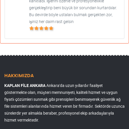
kanıtladı. İşlerini özenle ve profesyonellikle
gerçekleştirip beni büyük bir sorundan kurtardılar.
Bu devirde böyle ustaları bulmak gerçekten zor,
işiniz her daim rast gelsin
HAKKIMIZDA
KAPLAN FİLE ANKARA
Ankara'da uzun yıllardır faaliyet
göstermekte olan, müşteri memnuniyeti, kaliteli hizmet ve uygun
fiyatlı çözümleri sunmak gibi prensipleri benimseyerek güvenlik ağ
file sistemleri alanlarında hizmet veren bir firmadır. Sektörde uzunca
sürelerdir yer almakla beraber, profesyonel ekip arkadaşlarıyla
hizmet vermektedir.