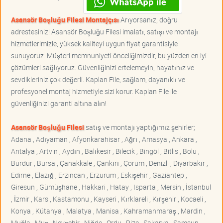
Asansör Boşluğu Filesi Montajçısı
Arıyorsanız, doğru
adrestesiniz! Asansör Boşluğu Filesi imalatı, satışı ve montajı
hizmetlerimizle, yüksek kaliteyi uygun fiyat garantisiyle
sunuyoruz. Müşteri memnuniyeti önceliğimizdir, bu yüzden en iyi
çözümleri sağlıyoruz. Güvenliğinizi ertelemeyin, hayatınız ve
sevdikleriniz çok değerli. Kaplan File, sağlam, dayanıklı ve
profesyonel montaj hizmetiyle sizi korur. Kaplan File ile
güvenliğinizi garanti altına alın!
Asansör Boşluğu Filesi
satış ve montajı yaptığımız şehirler;
Adana , Adıyaman , Afyonkarahisar , Ağrı , Amasya , Ankara ,
Antalya , Artvin , Aydın , Balıkesir , Bilecik , Bingöl , Bitlis , Bolu ,
Burdur , Bursa , Çanakkale , Çankırı , Çorum , Denizli , Diyarbakır ,
Edirne , Elazığ , Erzincan , Erzurum , Eskişehir , Gaziantep ,
Giresun , Gümüşhane , Hakkari , Hatay , Isparta , Mersin , İstanbul
, İzmir , Kars , Kastamonu , Kayseri , Kırklareli , Kırşehir , Kocaeli ,
Konya , Kütahya , Malatya , Manisa , Kahramanmaraş , Mardin ,
Muğla , Muş , Nevşehir , Niğde , Ordu , Rize , Sakarya , Samsun ,