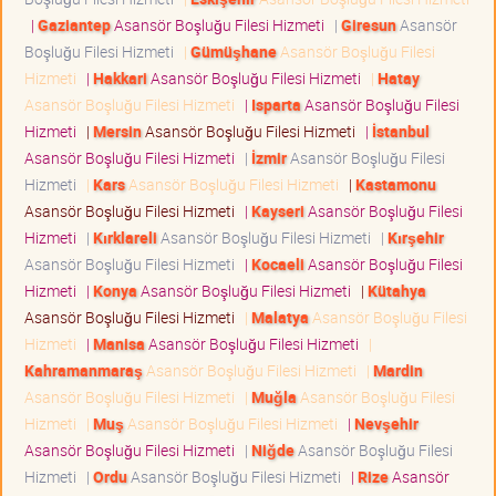
|
Gaziantep
Asansör Boşluğu Filesi Hizmeti
|
Giresun
Asansör
Boşluğu Filesi Hizmeti
|
Gümüşhane
Asansör Boşluğu Filesi
Hizmeti
|
Hakkari
Asansör Boşluğu Filesi Hizmeti
|
Hatay
Asansör Boşluğu Filesi Hizmeti
|
Isparta
Asansör Boşluğu Filesi
Hizmeti
|
Mersin
Asansör Boşluğu Filesi Hizmeti
|
İstanbul
Asansör Boşluğu Filesi Hizmeti
|
İzmir
Asansör Boşluğu Filesi
Hizmeti
|
Kars
Asansör Boşluğu Filesi Hizmeti
|
Kastamonu
Asansör Boşluğu Filesi Hizmeti
|
Kayseri
Asansör Boşluğu Filesi
Hizmeti
|
Kırklareli
Asansör Boşluğu Filesi Hizmeti
|
Kırşehir
Asansör Boşluğu Filesi Hizmeti
|
Kocaeli
Asansör Boşluğu Filesi
Hizmeti
|
Konya
Asansör Boşluğu Filesi Hizmeti
|
Kütahya
Asansör Boşluğu Filesi Hizmeti
|
Malatya
Asansör Boşluğu Filesi
Hizmeti
|
Manisa
Asansör Boşluğu Filesi Hizmeti
|
Kahramanmaraş
Asansör Boşluğu Filesi Hizmeti
|
Mardin
Asansör Boşluğu Filesi Hizmeti
|
Muğla
Asansör Boşluğu Filesi
Hizmeti
|
Muş
Asansör Boşluğu Filesi Hizmeti
|
Nevşehir
Asansör Boşluğu Filesi Hizmeti
|
Niğde
Asansör Boşluğu Filesi
Hizmeti
|
Ordu
Asansör Boşluğu Filesi Hizmeti
|
Rize
Asansör