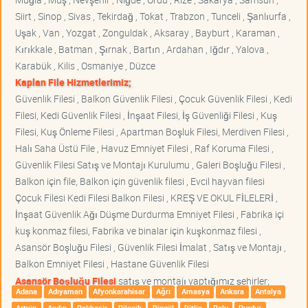
Siirt , Sinop , Sivas , Tekirdağ , Tokat , Trabzon , Tunceli , Şanlıurfa ,
Uşak , Van , Yozgat , Zonguldak , Aksaray , Bayburt , Karaman ,
Kırıkkale , Batman , Şırnak , Bartın , Ardahan , Iğdır , Yalova ,
Karabük , Kilis , Osmaniye , Düzce
Kaplan File Hizmetlerimiz;
Güvenlik Filesi , Balkon Güvenlik Filesi , Çocuk Güvenlik Filesi , Kedi
Filesi, Kedi Güvenlik Filesi , İnşaat Filesi, İş Güvenliği Filesi , Kuş
Filesi, Kuş Önleme Filesi , Apartman Boşluk Filesi, Merdiven Filesi ,
Halı Saha Üstü File , Havuz Emniyet Filesi , Raf Koruma Filesi ,
Güvenlik Filesi Satış ve Montajı Kurulumu , Galeri Boşluğu Filesi ,
Balkon için file, Balkon için güvenlik filesi , Evcil hayvan filesi
Çocuk Filesi Kedi Filesi Balkon Filesi , KREŞ VE OKUL FİLELERİ ,
İnşaat Güvenlik Ağı Düşme Durdurma Emniyet Filesi , Fabrika içi
kuş konmaz filesi, Fabrika ve binalar için kuşkonmaz filesi ,
Asansör Boşluğu Filesi , Güvenlik Filesi İmalat , Satış ve Montajı ,
Balkon Emniyet Filesi , Hastane Güvenlik Filesi
Asansör Boşluğu Filesi
satış ve montajı yaptığımız şehirler;
Adana
Adıyaman
Afyonkarahisar
Ağrı
Amasya
Ankara
Antalya
Artvin
Aydın
Balıkesir
Bilecik
Bingöl
Bitlis
Bolu
Burdur