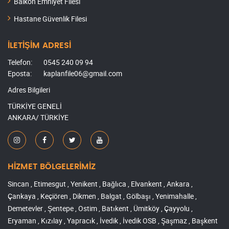
Balkon Emniyet Filesi
Hastane Güvenlik Filesi
İLETİŞİM ADRESİ
Telefon:
0545 240 09 94
Eposta:
kaplanfile06@gmail.com
Adres Bilgileri
TÜRKİYE GENELİ
ANKARA/ TÜRKİYE
HİZMET BÖLGELERİMİZ
Sincan , Etimesgut , Yenikent , Bağlıca , Elvankent , Ankara ,
Çankaya , Keçiören , Dikmen , Balgat , Gölbaşı , Yenimahalle ,
Demetevler , Şentepe , Ostim , Batıkent , Ümitköy , Çayyolu ,
Eryaman , Kızılay , Yapracık , İvedik , İvedik OSB , Şaşmaz , Başkent