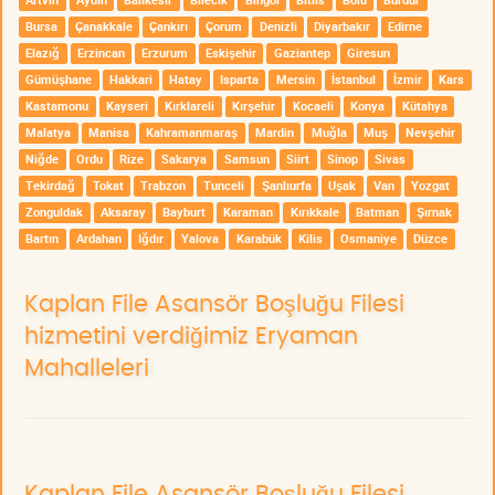
Bursa
Çanakkale
Çankırı
Çorum
Denizli
Diyarbakır
Edirne
Elazığ
Erzincan
Erzurum
Eskişehir
Gaziantep
Giresun
Gümüşhane
Hakkari
Hatay
Isparta
Mersin
İstanbul
İzmir
Kars
Kastamonu
Kayseri
Kırklareli
Kırşehir
Kocaeli
Konya
Kütahya
Malatya
Manisa
Kahramanmaraş
Mardin
Muğla
Muş
Nevşehir
Niğde
Ordu
Rize
Sakarya
Samsun
Siirt
Sinop
Sivas
Tekirdağ
Tokat
Trabzon
Tunceli
Şanlıurfa
Uşak
Van
Yozgat
Zonguldak
Aksaray
Bayburt
Karaman
Kırıkkale
Batman
Şırnak
Bartın
Ardahan
Iğdır
Yalova
Karabük
Kilis
Osmaniye
Düzce
Kaplan File Asansör Boşluğu Filesi
hizmetini verdiğimiz Eryaman
Mahalleleri
Kaplan File Asansör Boşluğu Filesi