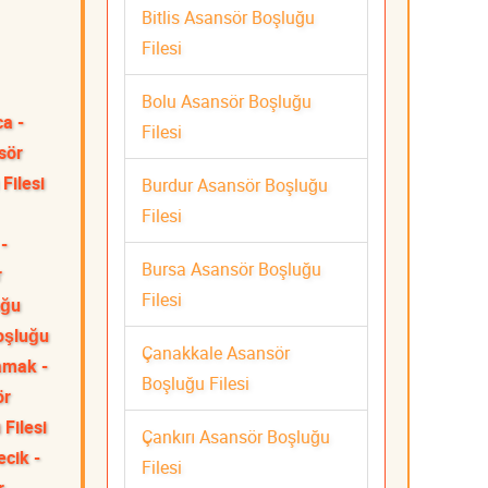
Bitlis Asansör Boşluğu
Filesi
Bolu Asansör Boşluğu
ca -
Filesi
sör
Filesi
Burdur Asansör Boşluğu
Filesi
-
Bursa Asansör Boşluğu
r
Filesi
uğu
oşluğu
Çanakkale Asansör
mak -
Boşluğu Filesi
ör
Filesi
Çankırı Asansör Boşluğu
ecik -
Filesi