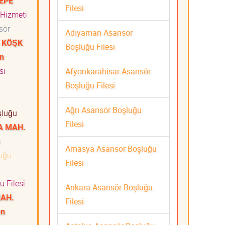
TEPE
Filesi
 Hizmeti
sör
Adıyaman Asansör
E KÖŞK
Boşluğu Filesi
n
si
Afyonkarahisar Asansör
Boşluğu Filesi
i
Ağrı Asansör Boşluğu
şluğu
Filesi
A MAH.
Amasya Asansör Boşluğu
uğu
Filesi
 Filesi
Ankara Asansör Boşluğu
MAH.
Filesi
en