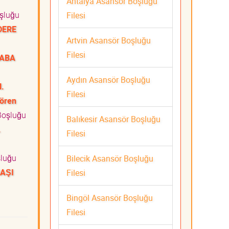
Antalya Asansör Boşluğu
şluğu
Filesi
DERE
Artvin Asansör Boşluğu
Filesi
LABA
i
Aydın Asansör Boşluğu
.
Filesi
ören
Boşluğu
Balıkesir Asansör Boşluğu
.
Filesi
luğu
Bilecik Asansör Boşluğu
BAŞI
Filesi
Bingöl Asansör Boşluğu
Filesi