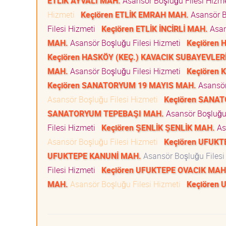
ETLİK AYVALI MAH.
Asansör Boşluğu Filesi Hizm
Hizmeti
Keçiören ETLİK EMRAH MAH.
Asansör B
Filesi Hizmeti
Keçiören ETLİK İNCİRLİ MAH.
Asan
MAH.
Asansör Boşluğu Filesi Hizmeti
Keçiören 
Keçiören HASKÖY (KEÇ.) KAVACIK SUBAYEVLER
MAH.
Asansör Boşluğu Filesi Hizmeti
Keçiören
Keçiören SANATORYUM 19 MAYIS MAH.
Asansör
Asansör Boşluğu Filesi Hizmeti
Keçiören SANA
SANATORYUM TEPEBAŞI MAH.
Asansör Boşluğu
Filesi Hizmeti
Keçiören ŞENLİK ŞENLİK MAH.
As
Asansör Boşluğu Filesi Hizmeti
Keçiören UFUK
UFUKTEPE KANUNİ MAH.
Asansör Boşluğu Files
Filesi Hizmeti
Keçiören UFUKTEPE OVACIK MAH
MAH.
Asansör Boşluğu Filesi Hizmeti
Keçiören