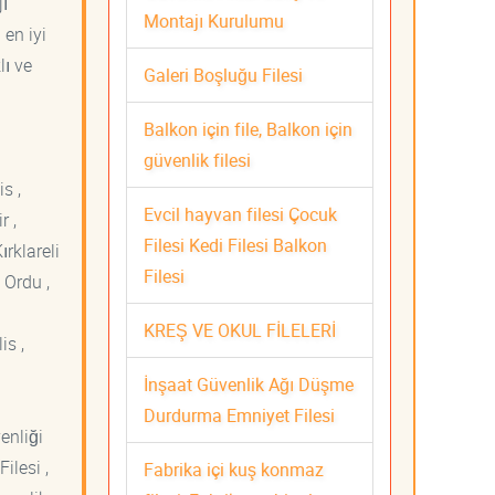
jı
Montajı Kurulumu
 en iyi
lı ve
Galeri Boşluğu Filesi
Balkon için file, Balkon için
güvenlik filesi
s ,
Evcil hayvan filesi Çocuk
r ,
Filesi Kedi Filesi Balkon
ırklareli
Filesi
 Ordu ,
KREŞ VE OKUL FİLELERİ
is ,
İnşaat Güvenlik Ağı Düşme
Durdurma Emniyet Filesi
venliği
ilesi ,
Fabrika içi kuş konmaz