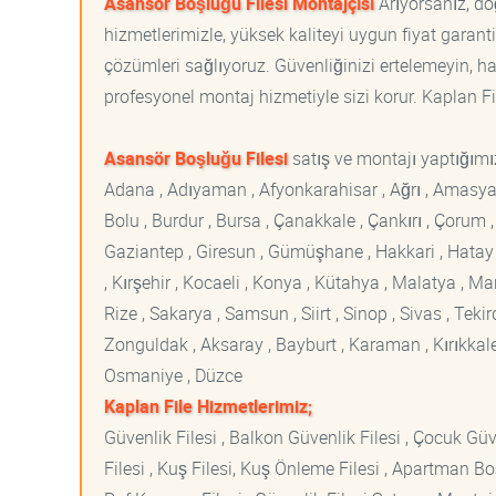
Asansör Boşluğu Filesi Montajçısı
Arıyorsanız, do
hizmetlerimizle, yüksek kaliteyi uygun fiyat garan
çözümleri sağlıyoruz. Güvenliğinizi ertelemeyin, ha
profesyonel montaj hizmetiyle sizi korur. Kaplan File
Asansör Boşluğu Filesi
satış ve montajı yaptığımız
Adana , Adıyaman , Afyonkarahisar , Ağrı , Amasya , An
Bolu , Burdur , Bursa , Çanakkale , Çankırı , Çorum , D
Gaziantep , Giresun , Gümüşhane , Hakkari , Hatay , I
, Kırşehir , Kocaeli , Konya , Kütahya , Malatya , 
Rize , Sakarya , Samsun , Siirt , Sinop , Sivas , Teki
Zonguldak , Aksaray , Bayburt , Karaman , Kırıkkale ,
Osmaniye , Düzce
Kaplan File Hizmetlerimiz;
Güvenlik Filesi , Balkon Güvenlik Filesi , Çocuk Güven
Filesi , Kuş Filesi, Kuş Önleme Filesi , Apartman Boş