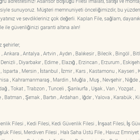
ğru adrestesiniz! Asansör Boşluğu Filesi imalatı, satışı ve monta
tisiyle sunuyoruz. Müşteri memnuniyeti önceliğimizdir, bu yüzden
yatınız ve sevdikleriniz çok değerli. Kaplan File, sağlam, dayanık
 ile güvenliğinizi garanti altına alın!
 şehirler;
kara , Antalya , Artvin , Aydın , Balıkesir , Bilecik , Bingöl , Bitli
enizli , Diyarbakır , Edirne , Elazığ , Erzincan , Erzurum , Eskişehi
sparta , Mersin , İstanbul , İzmir , Kars , Kastamonu , Kayseri , K
Manisa , Kahramanmaraş , Mardin , Muğla , Muş , Nevşehir , Niğde ,
rdağ , Tokat , Trabzon , Tunceli , Şanlıurfa , Uşak , Van , Yozgat ,
 Batman , Şırnak , Bartın , Ardahan , Iğdır , Yalova , Karabük , Kil
lik Filesi , Kedi Filesi, Kedi Güvenlik Filesi , İnşaat Filesi, İş Gü
luk Filesi, Merdiven Filesi , Halı Saha Üstü File , Havuz Emniyet F