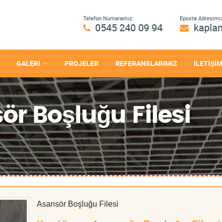
Telefon Numaramız:
Eposta Adresimiz
0545 240 09 94
kapla
GALERİ
PROJELER
REFERANSLARIMIZ
İLETİŞİ
r Boşluğu Filesi
Asansör Boşluğu Filesi