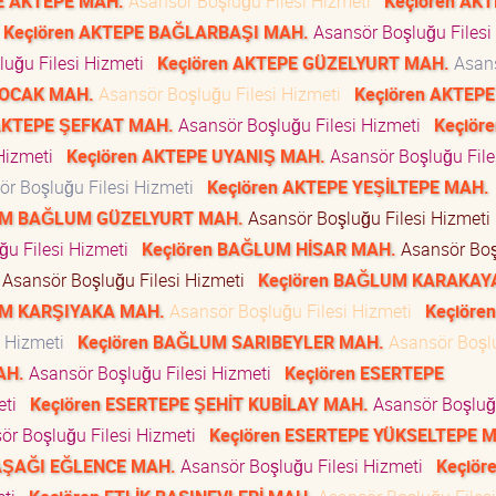
E AKTEPE MAH.
Asansör Boşluğu Filesi Hizmeti
Keçiören AK
Keçiören AKTEPE BAĞLARBAŞI MAH.
Asansör Boşluğu Filesi
uğu Filesi Hizmeti
Keçiören AKTEPE GÜZELYURT MAH.
Asan
 OCAK MAH.
Asansör Boşluğu Filesi Hizmeti
Keçiören AKTEP
 AKTEPE ŞEFKAT MAH.
Asansör Boşluğu Filesi Hizmeti
Keçiöre
 Hizmeti
Keçiören AKTEPE UYANIŞ MAH.
Asansör Boşluğu File
r Boşluğu Filesi Hizmeti
Keçiören AKTEPE YEŞİLTEPE MAH.
UM BAĞLUM GÜZELYURT MAH.
Asansör Boşluğu Filesi Hizmet
ğu Filesi Hizmeti
Keçiören BAĞLUM HİSAR MAH.
Asansör Bo
Asansör Boşluğu Filesi Hizmeti
Keçiören BAĞLUM KARAKAY
UM KARŞIYAKA MAH.
Asansör Boşluğu Filesi Hizmeti
Keçiören
i Hizmeti
Keçiören BAĞLUM SARIBEYLER MAH.
Asansör Boşl
AH.
Asansör Boşluğu Filesi Hizmeti
Keçiören ESERTEPE
eti
Keçiören ESERTEPE ŞEHİT KUBİLAY MAH.
Asansör Boşluğu
ör Boşluğu Filesi Hizmeti
Keçiören ESERTEPE YÜKSELTEPE 
 AŞAĞI EĞLENCE MAH.
Asansör Boşluğu Filesi Hizmeti
Keçiör