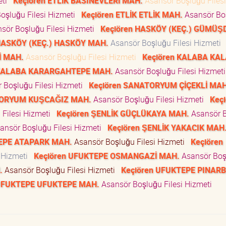
eti
Keçiören ETLİK BASINEVLERİ MAH.
Asansör Boşluğu Filesi
oşluğu Filesi Hizmeti
Keçiören ETLİK ETLİK MAH.
Asansör Bo
sör Boşluğu Filesi Hizmeti
Keçiören HASKÖY (KEÇ.) GÜMÜŞ
HASKÖY (KEÇ.) HASKÖY MAH.
Asansör Boşluğu Filesi Hizmeti
İ MAH.
Asansör Boşluğu Filesi Hizmeti
Keçiören KALABA KA
 KALABA KARARGAHTEPE MAH.
Asansör Boşluğu Filesi Hizmet
 Boşluğu Filesi Hizmeti
Keçiören SANATORYUM ÇİÇEKLİ MAH
TORYUM KUŞCAĞIZ MAH.
Asansör Boşluğu Filesi Hizmeti
Keçi
 Filesi Hizmeti
Keçiören ŞENLİK GÜÇLÜKAYA MAH.
Asansör 
ansör Boşluğu Filesi Hizmeti
Keçiören ŞENLİK YAKACIK MAH
TEPE ATAPARK MAH.
Asansör Boşluğu Filesi Hizmeti
Keçiören
i Hizmeti
Keçiören UFUKTEPE OSMANGAZİ MAH.
Asansör Boş
.
Asansör Boşluğu Filesi Hizmeti
Keçiören UFUKTEPE PINAR
 UFUKTEPE UFUKTEPE MAH.
Asansör Boşluğu Filesi Hizmeti