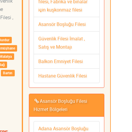
üvenlik
filesi, Fabrika ve binalar
me
için kuşkonmaz filesi
ilesi ,
Asansör Boşluğu Filesi
Güvenlik Filesi İmalat ,
Burdur
Satış ve Montajı
ümüşhane
Malatya
Balkon Emniyet Filesi
dağ
Bartın
Hastane Güvenlik Filesi
Asansör Boşluğu Filesi
Hizmet Bölgeleri
Adana Asansör Boşluğu