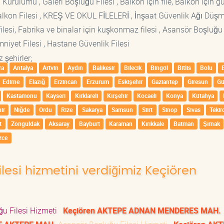
 Kurulumu , Galeri Boşluğu Filesi , Balkon için file, Balkon için g
si Balkon Filesi , KREŞ VE OKUL FİLELERİ , İnşaat Güvenlik Ağı Düş
lesi, Fabrika ve binalar için kuşkonmaz filesi , Asansör Boşluğu F
mniyet Filesi , Hastane Güvenlik Filesi
 şehirler;
ra
Antalya
Artvin
Aydın
Balıkesir
Bilecik
Bingöl
Bitlis
Bolu
Edirne
Elazığ
Erzincan
Erzurum
Eskişehir
Gaziantep
Giresun
G
Kastamonu
Kayseri
Kırklareli
Kırşehir
Kocaeli
Konya
Kütahya
ir
Niğde
Ordu
Rize
Sakarya
Samsun
Siirt
Sinop
Sivas
Tekir
t
Zonguldak
Aksaray
Bayburt
Karaman
Kırıkkale
Batman
Şırnak
zce
lesi hizmetini verdiğimiz Keçiören
u Filesi Hizmeti
Keçiören AKTEPE ADNAN MENDERES MAH.