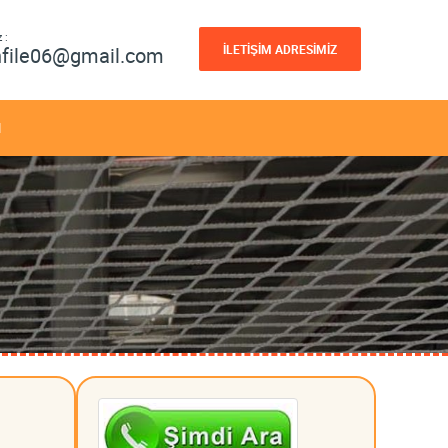
 :
İLETİŞİM ADRESİMİZ
nfile06@gmail.com
M