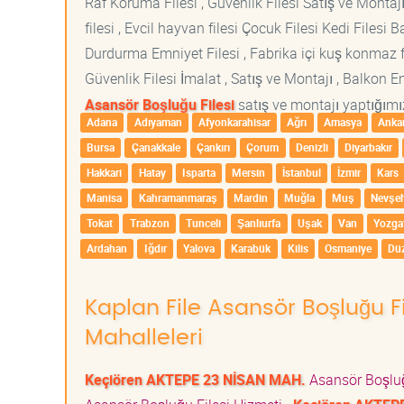
Raf Koruma Filesi , Güvenlik Filesi Satış ve Montajı
filesi , Evcil hayvan filesi Çocuk Filesi Kedi File
Durdurma Emniyet Filesi , Fabrika içi kuş konmaz fi
Güvenlik Filesi İmalat , Satış ve Montajı , Balkon E
Asansör Boşluğu Filesi
satış ve montajı yaptığımız
Adana
Adıyaman
Afyonkarahisar
Ağrı
Amasya
Anka
Bursa
Çanakkale
Çankırı
Çorum
Denizli
Diyarbakır
Hakkari
Hatay
Isparta
Mersin
İstanbul
İzmir
Kars
Manisa
Kahramanmaraş
Mardin
Muğla
Muş
Nevşeh
Tokat
Trabzon
Tunceli
Şanlıurfa
Uşak
Van
Yozga
Ardahan
Iğdır
Yalova
Karabük
Kilis
Osmaniye
Dü
Kaplan File Asansör Boşluğu Fi
Mahalleleri
Keçiören AKTEPE 23 NİSAN MAH.
Asansör Boşluğ