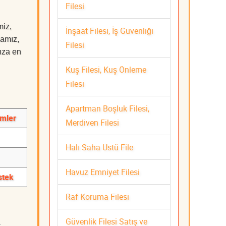
Filesi
miz,
İnşaat Filesi, İş Güvenliği
mamız,
Filesi
nıza en
Kuş Filesi, Kuş Önleme
Filesi
Apartman Boşluk Filesi,
ümler
Merdiven Filesi
Halı Saha Üstü File
Havuz Emniyet Filesi
stek
Raf Koruma Filesi
Güvenlik Filesi Satış ve