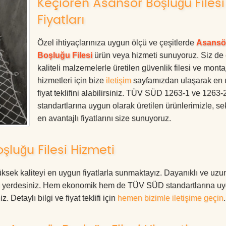
Keçiören Asansör Boşluğu Filesi
Fiyatları
Özel ihtiyaçlarınıza uygun ölçü ve çeşitlerde
Asansö
Boşluğu Filesi
ürün veya hizmeti sunuyoruz. Siz de
kaliteli malzemelerle üretilen güvenlik filesi ve monta
hizmetleri için bize
iletişim
sayfamızdan ulaşarak en
fiyat teklifini alabilirsiniz. TÜV SÜD 1263-1 ve 1263-
standartlarına uygun olarak üretilen ürünlerimizle, se
en avantajlı fiyatlarını size sunuyoruz.
luğu Filesi Hizmeti
sek kaliteyi en uygun fiyatlarla sunmaktayız. Dayanıklı ve uzu
oğru yerdesiniz. Hem ekonomik hem de TÜV SÜD standartlarına u
. Detaylı bilgi ve fiyat teklifi için
hemen bizimle iletişime geçin
.