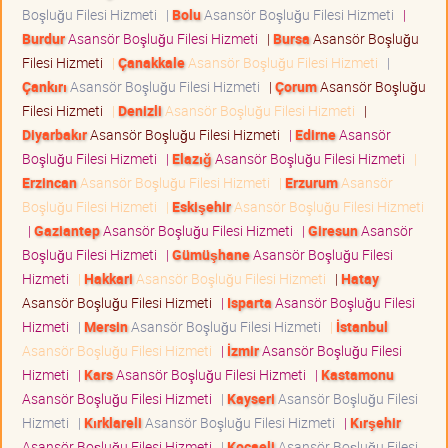
Boşluğu Filesi Hizmeti
|
Bolu
Asansör Boşluğu Filesi Hizmeti
|
Burdur
Asansör Boşluğu Filesi Hizmeti
|
Bursa
Asansör Boşluğu
Filesi Hizmeti
|
Çanakkale
Asansör Boşluğu Filesi Hizmeti
|
Çankırı
Asansör Boşluğu Filesi Hizmeti
|
Çorum
Asansör Boşluğu
Filesi Hizmeti
|
Denizli
Asansör Boşluğu Filesi Hizmeti
|
Diyarbakır
Asansör Boşluğu Filesi Hizmeti
|
Edirne
Asansör
Boşluğu Filesi Hizmeti
|
Elazığ
Asansör Boşluğu Filesi Hizmeti
|
Erzincan
Asansör Boşluğu Filesi Hizmeti
|
Erzurum
Asansör
Boşluğu Filesi Hizmeti
|
Eskişehir
Asansör Boşluğu Filesi Hizmeti
|
Gaziantep
Asansör Boşluğu Filesi Hizmeti
|
Giresun
Asansör
Boşluğu Filesi Hizmeti
|
Gümüşhane
Asansör Boşluğu Filesi
Hizmeti
|
Hakkari
Asansör Boşluğu Filesi Hizmeti
|
Hatay
Asansör Boşluğu Filesi Hizmeti
|
Isparta
Asansör Boşluğu Filesi
Hizmeti
|
Mersin
Asansör Boşluğu Filesi Hizmeti
|
İstanbul
Asansör Boşluğu Filesi Hizmeti
|
İzmir
Asansör Boşluğu Filesi
Hizmeti
|
Kars
Asansör Boşluğu Filesi Hizmeti
|
Kastamonu
Asansör Boşluğu Filesi Hizmeti
|
Kayseri
Asansör Boşluğu Filesi
Hizmeti
|
Kırklareli
Asansör Boşluğu Filesi Hizmeti
|
Kırşehir
Asansör Boşluğu Filesi Hizmeti
|
Kocaeli
Asansör Boşluğu Filesi