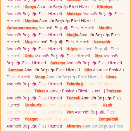
Hizmeti
|
Konya
Asansör Boşluğu Filesi Hizmeti
|
Kütahya
Asansör Boşluğu Filesi Hizmeti
|
Malatya
Asansör Boşluğu Filesi
Hizmeti
|
Manisa
Asansör Boşluğu Filesi Hizmeti
|
Kahramanmaraş
Asansör Boşluğu Filesi Hizmeti
|
Mardin
Asansör Boşluğu Filesi Hizmeti
|
Muğla
Asansör Boşluğu Filesi
Hizmeti
|
Muş
Asansör Boşluğu Filesi Hizmeti
|
Nevşehir
Asansör Boşluğu Filesi Hizmeti
|
Niğde
Asansör Boşluğu Filesi
Hizmeti
|
Ordu
Asansör Boşluğu Filesi Hizmeti
|
Rize
Asansör
Boşluğu Filesi Hizmeti
|
Sakarya
Asansör Boşluğu Filesi Hizmeti
|
Samsun
Asansör Boşluğu Filesi Hizmeti
|
Siirt
Asansör Boşluğu
Filesi Hizmeti
|
Sinop
Asansör Boşluğu Filesi Hizmeti
|
Sivas
Asansör Boşluğu Filesi Hizmeti
|
Tekirdağ
Asansör Boşluğu
Filesi Hizmeti
|
Tokat
Asansör Boşluğu Filesi Hizmeti
|
Trabzon
Asansör Boşluğu Filesi Hizmeti
|
Tunceli
Asansör Boşluğu Filesi
Hizmeti
|
Şanlıurfa
Asansör Boşluğu Filesi Hizmeti
|
Uşak
Asansör Boşluğu Filesi Hizmeti
|
Van
Asansör Boşluğu Filesi
Hizmeti
|
Yozgat
Asansör Boşluğu Filesi Hizmeti
|
Zonguldak
Asansör Boşluğu Filesi Hizmeti
|
Aksaray
Asansör Boşluğu Filesi