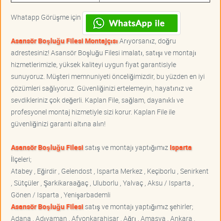
Whatapp Görüşme için
Asansör Boşluğu Filesi Montajçısı
Arıyorsanız, doğru
adrestesiniz! Asansör Boşluğu Filesi imalatı, satışı ve montajı
hizmetlerimizle, yüksek kaliteyi uygun fiyat garantisiyle
sunuyoruz. Müşteri memnuniyeti önceliğimizdir, bu yüzden en iyi
çözümleri sağlıyoruz. Güvenliğinizi ertelemeyin, hayatınız ve
sevdikleriniz çok değerli. Kaplan File, sağlam, dayanıklı ve
profesyonel montaj hizmetiyle sizi korur. Kaplan File ile
güvenliğinizi garanti altına alın!
Asansör Boşluğu Filesi
satış ve montajı yaptığımız
Isparta
İlçeleri;
Atabey , Eğirdir , Gelendost , Isparta Merkez , Keçiborlu , Senirkent
, Sütçüler , Şarkikaraağaç , Uluborlu , Yalvaç , Aksu / Isparta ,
Gönen / Isparta , Yenişarbademli
Asansör Boşluğu Filesi
satış ve montajı yaptığımız şehirler;
Adana , Adıyaman , Afyonkarahisar , Ağrı , Amasya , Ankara ,