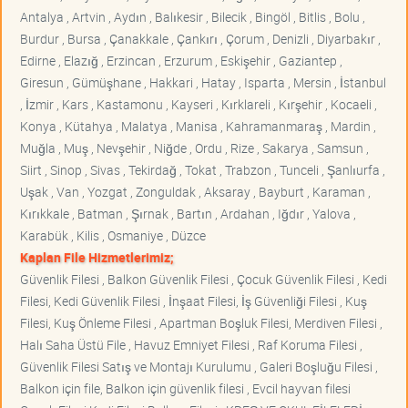
Antalya , Artvin , Aydın , Balıkesir , Bilecik , Bingöl , Bitlis , Bolu ,
Burdur , Bursa , Çanakkale , Çankırı , Çorum , Denizli , Diyarbakır ,
Edirne , Elazığ , Erzincan , Erzurum , Eskişehir , Gaziantep ,
Giresun , Gümüşhane , Hakkari , Hatay , Isparta , Mersin , İstanbul
, İzmir , Kars , Kastamonu , Kayseri , Kırklareli , Kırşehir , Kocaeli ,
Konya , Kütahya , Malatya , Manisa , Kahramanmaraş , Mardin ,
Muğla , Muş , Nevşehir , Niğde , Ordu , Rize , Sakarya , Samsun ,
Siirt , Sinop , Sivas , Tekirdağ , Tokat , Trabzon , Tunceli , Şanlıurfa ,
Uşak , Van , Yozgat , Zonguldak , Aksaray , Bayburt , Karaman ,
Kırıkkale , Batman , Şırnak , Bartın , Ardahan , Iğdır , Yalova ,
Karabük , Kilis , Osmaniye , Düzce
Kaplan File Hizmetlerimiz;
Güvenlik Filesi , Balkon Güvenlik Filesi , Çocuk Güvenlik Filesi , Kedi
Filesi, Kedi Güvenlik Filesi , İnşaat Filesi, İş Güvenliği Filesi , Kuş
Filesi, Kuş Önleme Filesi , Apartman Boşluk Filesi, Merdiven Filesi ,
Halı Saha Üstü File , Havuz Emniyet Filesi , Raf Koruma Filesi ,
Güvenlik Filesi Satış ve Montajı Kurulumu , Galeri Boşluğu Filesi ,
Balkon için file, Balkon için güvenlik filesi , Evcil hayvan filesi