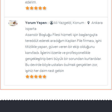
ederim.
Yorum Yapan :
Ali Yazgeldi, Konum :
Ankara
Isparta
Asansör Boşluğu Filesi hizmeti için başlangıçta
tereddüt ederek aradığım Kaplan File firması, işini
titizlikle yapan, güven veren bir ekip olduğunu
kanıtladı. İşlerini özenle ve profesyonellikle
gerçekleştirip beni büyük bir sorundan kurtardılar.
Bu devirde böyle ustaları bulmak gerçekten zor,
işiniz her daim rast gelsin