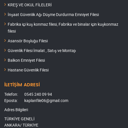
KREŞ VE OKUL FİLELERİ
İnşaat Güvenlik Ağı Düşme Durdurma Emniyet Filesi
Fabrika içi kuş konmaz filesi, Fabrika ve binalar için kuşkonmaz
filesi
Asansör Boşluğu Filesi
Güvenlik Filesi İmalat , Satış ve Montajı
Balkon Emniyet Filesi
Hastane Güvenlik Filesi
İLETİŞİM ADRESİ
Telefon:
0545 240 09 94
Eposta:
kaplanfile06@gmail.com
Adres Bilgileri
TÜRKİYE GENELİ
ANKARA/ TÜRKİYE