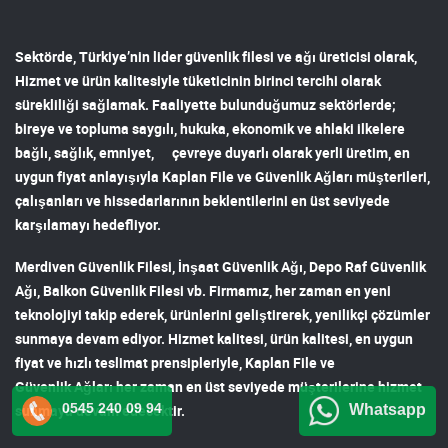
Sektörde, Türkiye’nin lider
güvenlik filesi ve ağı
üreticisi olarak,
Hizmet ve ürün kalitesiyle tüketicinin birinci tercihi olarak
sürekliliği sağlamak. Faaliyette bulunduğumuz sektörlerde;
bireye ve topluma saygılı, hukuka, ekonomik ve ahlaki ilkelere
bağlı, sağlık, emniyet, çevreye duyarlı olarak yerli üretim, en
uygun fiyat anlayışıyla
Kaplan File ve Güvenlik Ağları
müşterileri,
çalışanları ve hissedarlarının beklentilerini en üst seviyede
karşılamayı hedefliyor.
Merdiven Güvenlik Filesi
,
İnşaat Güvenlik Ağı
,
Depo Raf Güvenlik
Ağı
,
Balkon Güvenlik Filesi
vb. Firmamız, her zaman en yeni
teknolojiyi takip ederek, ürünlerini geliştirerek, yenilikçi çözümler
sunmaya devam ediyor. Hizmet kalitesi, ürün kalitesi, en uygun
fiyat ve hızlı teslimat prensipleriyle,
Kaplan File ve
Güvenlik Ağları
her zaman en üst seviyede müşterilerine hizmet
0545 240 09 94
sunmaya devam edecektir.
Whatsapp