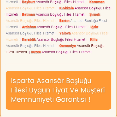
Hizmeti
|
Bayburt
Asansör Boşluğu Filesi Hizmeti
|
Karaman
Asansör Boşluğu Filesi Hizmeti
|
Kırıkkale
Asansör Boşluğu Filesi
Hizmeti
|
Batman
Asansör Boşluğu Filesi Hizmeti
|
Şırnak
Asansör Boşluğu Filesi Hizmeti
|
Bartın
Asansör Boşluğu Filesi
Hizmeti
|
Ardahan
Asansör Boşluğu Filesi Hizmeti
|
Iğdır
Asansör Boşluğu Filesi Hizmeti
|
Yalova
Asansör Boşluğu Filesi
Hizmeti
|
Karabük
Asansör Boşluğu Filesi Hizmeti
|
Kilis
Asansör Boşluğu Filesi Hizmeti
|
Osmaniye
Asansör Boşluğu
Filesi Hizmeti
|
Düzce
Asansör Boşluğu Filesi Hizmeti
Isparta Asansör Boşluğu
Filesi Uygun Fiyat Ve Müşteri
Memnuniyeti Garantisi !