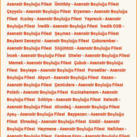
Asansör Boşluğu Filesi
Ümitköy - Asansör Boşluğu Filesi
Çayyolu - Asansör Boşluğu Filesi
Eryaman - Asansör Boşluğu
Filesi
Kızılay - Asansör Boşluğu Filesi
Yapracık - Asansör
Boşluğu Filesi
İvedik - Asansör Boşluğu Filesi
İvedik OSB -
Asansör Boşluğu Filesi
Şaşmaz - Asansör Boşluğu Filesi
Başkent Sanayisi - Asansör Boşluğu Filesi
Çukurambar -
Asansör Boşluğu Filesi
Söğütözü - Asansör Boşluğu Filesi
İncek - Asansör Boşluğu Filesi
Siteler - Asansör Boşluğu Filesi
Mamak - Asansör Boşluğu Filesi
Çubuk - Asansör Boşluğu
Filesi
Beştepe - Asansör Boşluğu Filesi
Pursaklar - Asansör
Boşluğu Filesi
Akyurt - Asansör Boşluğu Filesi
Kazan -
Asansör Boşluğu Filesi
Çamlıdere - Asansör Boşluğu Filesi
Polatlı - Asansör Boşluğu Filesi
Kızılcahamam - Asansör
Boşluğu Filesi
Sıhhiye - Asansör Boşluğu Filesi
Kalecik -
Asansör Boşluğu Filesi
Altındağ - Asansör Boşluğu Filesi
Ayaş - Asansör Boşluğu Filesi
Baypazarı - Asansör Boşluğu
Filesi
Elmadağ - Asansör Boşluğu Filesi
Güdül - Asansör
Boşluğu Filesi
Haymana - Asansör Boşluğu Filesi
Nallıhan -
Asansör Boşluğu Filesi
Çankaya Koru - Asansör Boşluğu Filesi