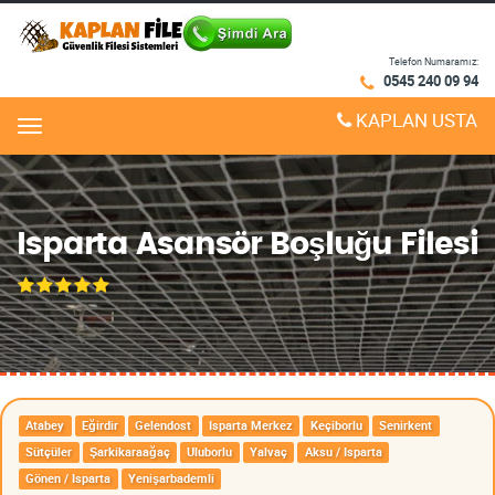
Telefon Numaramız:
0545 240 09 94
KAPLAN USTA
Menu
Isparta Asansör Boşluğu Filesi
Atabey
Eğirdir
Gelendost
Isparta Merkez
Keçiborlu
Senirkent
Sütçüler
Şarkikaraağaç
Uluborlu
Yalvaç
Aksu / Isparta
Gönen / Isparta
Yenişarbademli