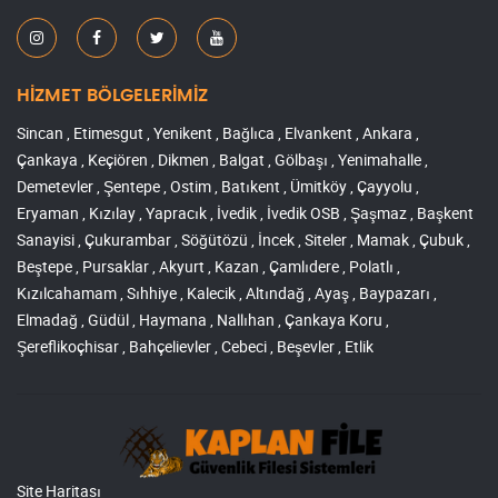
HİZMET BÖLGELERİMİZ
Sincan , Etimesgut , Yenikent , Bağlıca , Elvankent , Ankara ,
Çankaya , Keçiören , Dikmen , Balgat , Gölbaşı , Yenimahalle ,
Demetevler , Şentepe , Ostim , Batıkent , Ümitköy , Çayyolu ,
Eryaman , Kızılay , Yapracık , İvedik , İvedik OSB , Şaşmaz , Başkent
Sanayisi , Çukurambar , Söğütözü , İncek , Siteler , Mamak , Çubuk ,
Beştepe , Pursaklar , Akyurt , Kazan , Çamlıdere , Polatlı ,
Kızılcahamam , Sıhhiye , Kalecik , Altındağ , Ayaş , Baypazarı ,
Elmadağ , Güdül , Haymana , Nallıhan , Çankaya Koru ,
Şereflikoçhisar , Bahçelievler , Cebeci , Beşevler , Etlik
Site Haritası