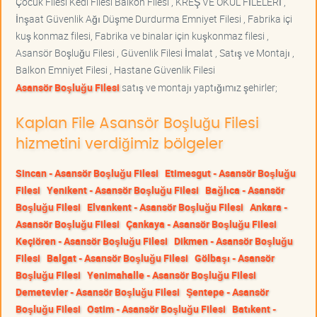
Çocuk Filesi Kedi Filesi Balkon Filesi , KREŞ VE OKUL FİLELERİ ,
İnşaat Güvenlik Ağı Düşme Durdurma Emniyet Filesi , Fabrika içi
kuş konmaz filesi, Fabrika ve binalar için kuşkonmaz filesi ,
Asansör Boşluğu Filesi , Güvenlik Filesi İmalat , Satış ve Montajı ,
Balkon Emniyet Filesi , Hastane Güvenlik Filesi
Asansör Boşluğu Filesi
satış ve montajı yaptığımız şehirler;
Kaplan File Asansör Boşluğu Filesi
hizmetini verdiğimiz bölgeler
Sincan - Asansör Boşluğu Filesi
Etimesgut - Asansör Boşluğu
Filesi
Yenikent - Asansör Boşluğu Filesi
Bağlıca - Asansör
Boşluğu Filesi
Elvankent - Asansör Boşluğu Filesi
Ankara -
Asansör Boşluğu Filesi
Çankaya - Asansör Boşluğu Filesi
Keçiören - Asansör Boşluğu Filesi
Dikmen - Asansör Boşluğu
Filesi
Balgat - Asansör Boşluğu Filesi
Gölbaşı - Asansör
Boşluğu Filesi
Yenimahalle - Asansör Boşluğu Filesi
Demetevler - Asansör Boşluğu Filesi
Şentepe - Asansör
Boşluğu Filesi
Ostim - Asansör Boşluğu Filesi
Batıkent -