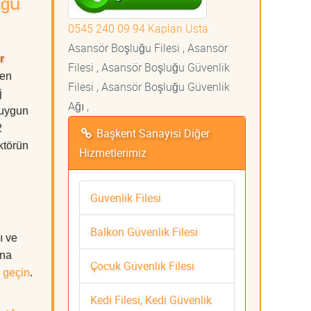
uğu
0545 240 09 94 Kaplan Usta
Asansör Boşluğu Filesi , Asansör
r
Filesi , Asansör Boşluğu Güvenlik
 en
Filesi , Asansör Boşluğu Güvenlik
j
Ağı ,
 uygun
2
Başkent Sanayisi Diğer
ktörün
Hizmetlerimiz
Güvenlik Filesi
Balkon Güvenlik Filesi
ı ve
ına
Çocuk Güvenlik Filesi
 geçin
.
Kedi Filesi, Kedi Güvenlik