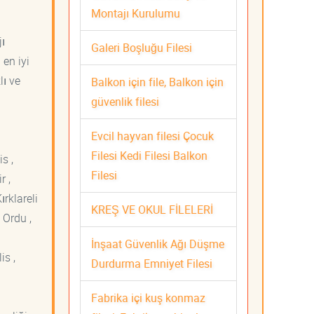
Montajı Kurulumu
jı
Galeri Boşluğu Filesi
 en iyi
lı ve
Balkon için file, Balkon için
güvenlik filesi
Evcil hayvan filesi Çocuk
Filesi Kedi Filesi Balkon
s ,
Filesi
r ,
ırklareli
KREŞ VE OKUL FİLELERİ
 Ordu ,
İnşaat Güvenlik Ağı Düşme
is ,
Durdurma Emniyet Filesi
Fabrika içi kuş konmaz