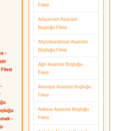
Filesi
Adıyaman Asansör
Boşluğu Filesi
Afyonkarahisar Asansör
Boşluğu Filesi
ca -
sör
Ağrı Asansör Boşluğu
Filesi
Filesi
-
Amasya Asansör Boşluğu
r
Filesi
uğu
Ankara Asansör Boşluğu
oşluğu
Filesi
mak -
ör