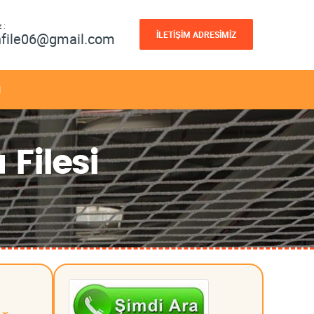
 :
İLETİŞİM ADRESİMİZ
nfile06@gmail.com
M
Filesi