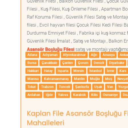
Güvenlik Filesi , Balkon Güvenlik Filesi , Çocuk Güven
Filesi , Kuş Filesi, Kuş Önleme Filesi , Apartman Boş
Raf Koruma Filesi , Güvenlik Filesi Satış ve Montajı
filesi , Evcil hayvan filesi Çocuk Filesi Kedi File
Durdurma Emniyet Filesi , Fabrika içi kuş konmaz fi
Güvenlik Filesi İmalat , Satış ve Montajı , Balkon E
Asansör Boşluğu Filesi
satış ve montajı yaptığımız
Adana
Adıyaman
Afyonkarahisar
Ağrı
Amasya
Anka
Bursa
Çanakkale
Çankırı
Çorum
Denizli
Diyarbakır
Hakkari
Hatay
Isparta
Mersin
İstanbul
İzmir
Kars
Manisa
Kahramanmaraş
Mardin
Muğla
Muş
Nevşeh
Tokat
Trabzon
Tunceli
Şanlıurfa
Uşak
Van
Yozga
Ardahan
Iğdır
Yalova
Karabük
Kilis
Osmaniye
Dü
Kaplan File Asansör Boşluğu Fi
Mahalleleri