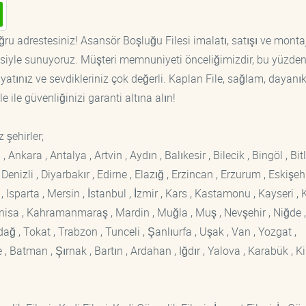
ğru adrestesiniz! Asansör Boşluğu Filesi imalatı, satışı ve monta
tisiyle sunuyoruz. Müşteri memnuniyeti önceliğimizdir, bu yüzden
yatınız ve sevdikleriniz çok değerli. Kaplan File, sağlam, dayanık
 ile güvenliğinizi garanti altına alın!
 şehirler;
kara , Antalya , Artvin , Aydın , Balıkesir , Bilecik , Bingöl , Bitli
enizli , Diyarbakır , Edirne , Elazığ , Erzincan , Erzurum , Eskişehi
sparta , Mersin , İstanbul , İzmir , Kars , Kastamonu , Kayseri , K
Manisa , Kahramanmaraş , Mardin , Muğla , Muş , Nevşehir , Niğde ,
rdağ , Tokat , Trabzon , Tunceli , Şanlıurfa , Uşak , Van , Yozgat ,
 Batman , Şırnak , Bartın , Ardahan , Iğdır , Yalova , Karabük , Kil