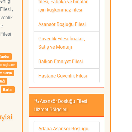
venliği
filesi, Fabrika ve binalar
ilesi ,
için kuşkonmaz filesi
üvenlik
Asansör Boşluğu Filesi
me
ilesi ,
Güvenlik Filesi İmalat ,
Satış ve Montajı
Burdur
Balkon Emniyet Filesi
ümüşhane
Malatya
Hastane Güvenlik Filesi
dağ
Bartın
Asansör Boşluğu Filesi
Hizmet Bölgeleri
yisi
Adana Asansör Boşluğu