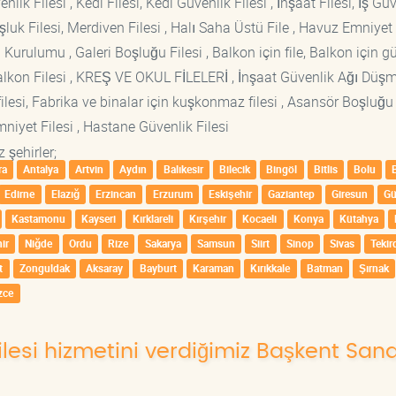
lik Filesi , Kedi Filesi, Kedi Güvenlik Filesi , İnşaat Filesi, İş Gü
luk Filesi, Merdiven Filesi , Halı Saha Üstü File , Havuz Emniyet F
 Kurulumu , Galeri Boşluğu Filesi , Balkon için file, Balkon için g
si Balkon Filesi , KREŞ VE OKUL FİLELERİ , İnşaat Güvenlik Ağı Düş
lesi, Fabrika ve binalar için kuşkonmaz filesi , Asansör Boşluğu F
mniyet Filesi , Hastane Güvenlik Filesi
 şehirler;
ra
Antalya
Artvin
Aydın
Balıkesir
Bilecik
Bingöl
Bitlis
Bolu
Edirne
Elazığ
Erzincan
Erzurum
Eskişehir
Gaziantep
Giresun
G
Kastamonu
Kayseri
Kırklareli
Kırşehir
Kocaeli
Konya
Kütahya
ir
Niğde
Ordu
Rize
Sakarya
Samsun
Siirt
Sinop
Sivas
Tekir
t
Zonguldak
Aksaray
Bayburt
Karaman
Kırıkkale
Batman
Şırnak
zce
lesi hizmetini verdiğimiz Başkent Sana