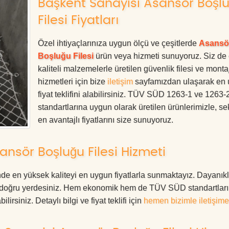
Başkent Sanayisi Asansör Boşl
Filesi Fiyatları
Özel ihtiyaçlarınıza uygun ölçü ve çeşitlerde
Asansö
Boşluğu Filesi
ürün veya hizmeti sunuyoruz. Siz de
kaliteli malzemelerle üretilen güvenlik filesi ve monta
hizmetleri için bize
iletişim
sayfamızdan ulaşarak en
fiyat teklifini alabilirsiniz. TÜV SÜD 1263-1 ve 1263-
standartlarına uygun olarak üretilen ürünlerimizle, se
en avantajlı fiyatlarını size sunuyoruz.
nsör Boşluğu Filesi Hizmeti
e en yüksek kaliteyi en uygun fiyatlarla sunmaktayız. Dayanıkl
ız, doğru yerdesiniz. Hem ekonomik hem de TÜV SÜD standartlar
irsiniz. Detaylı bilgi ve fiyat teklifi için
hemen bizimle iletişime