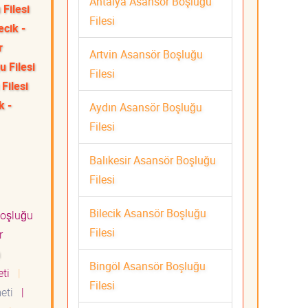
Antalya Asansör Boşluğu
Filesi
Filesi
ecik -
r
Artvin Asansör Boşluğu
 Filesi
Filesi
Filesi
k -
Aydın Asansör Boşluğu
Filesi
Balıkesir Asansör Boşluğu
Filesi
Bilecik Asansör Boşluğu
oşluğu
Filesi
r
Bingöl Asansör Boşluğu
eti
|
Filesi
meti
|