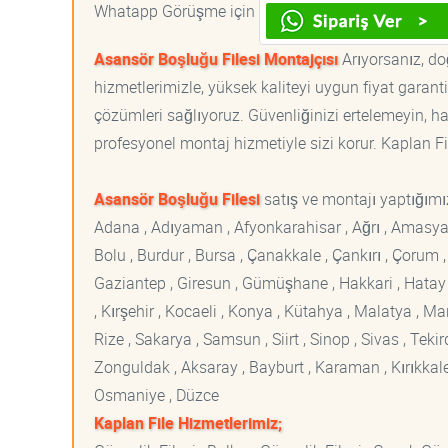
Whatapp Görüşme için
Asansör Boşluğu Filesi Montajçısı
Arıyorsanız, do
hizmetlerimizle, yüksek kaliteyi uygun fiyat garan
çözümleri sağlıyoruz. Güvenliğinizi ertelemeyin, ha
profesyonel montaj hizmetiyle sizi korur. Kaplan File
Asansör Boşluğu Filesi
satış ve montajı yaptığımız
Adana , Adıyaman , Afyonkarahisar , Ağrı , Amasya , An
Bolu , Burdur , Bursa , Çanakkale , Çankırı , Çorum , D
Gaziantep , Giresun , Gümüşhane , Hakkari , Hatay , I
, Kırşehir , Kocaeli , Konya , Kütahya , Malatya , 
Rize , Sakarya , Samsun , Siirt , Sinop , Sivas , Teki
Zonguldak , Aksaray , Bayburt , Karaman , Kırıkkale ,
Osmaniye , Düzce
Kaplan File Hizmetlerimiz;