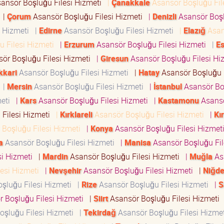
ansör Boşluğu Filesi Hizmeti
|
Çanakkale
Asansör Boşluğu Fil
i
|
Çorum
Asansör Boşluğu Filesi Hizmeti
|
Denizli
Asansör Boş
i Hizmeti
|
Edirne
Asansör Boşluğu Filesi Hizmeti
|
Elazığ
Asan
u Filesi Hizmeti
|
Erzurum
Asansör Boşluğu Filesi Hizmeti
|
Es
ör Boşluğu Filesi Hizmeti
|
Giresun
Asansör Boşluğu Filesi H
kkari
Asansör Boşluğu Filesi Hizmeti
|
Hatay
Asansör Boşluğu F
i
|
Mersin
Asansör Boşluğu Filesi Hizmeti
|
İstanbul
Asansör Bo
meti
|
Kars
Asansör Boşluğu Filesi Hizmeti
|
Kastamonu
Asans
 Filesi Hizmeti
|
Kırklareli
Asansör Boşluğu Filesi Hizmeti
|
Kı
Boşluğu Filesi Hizmeti
|
Konya
Asansör Boşluğu Filesi Hizme
a
Asansör Boşluğu Filesi Hizmeti
|
Manisa
Asansör Boşluğu Fil
si Hizmeti
|
Mardin
Asansör Boşluğu Filesi Hizmeti
|
Muğla
As
lesi Hizmeti
|
Nevşehir
Asansör Boşluğu Filesi Hizmeti
|
Niğd
şluğu Filesi Hizmeti
|
Rize
Asansör Boşluğu Filesi Hizmeti
|
S
 Boşluğu Filesi Hizmeti
|
Siirt
Asansör Boşluğu Filesi Hizmeti
oşluğu Filesi Hizmeti
|
Tekirdağ
Asansör Boşluğu Filesi Hizme