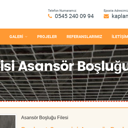
Telefon Numaramız:
Eposta Adresimiz
0545 240 09 94
kapla
GALERİ
PROJELER
REFERANSLARIMIZ
İLETİŞİ
si Asansör Boşluğu 
Asansör Boşluğu Filesi