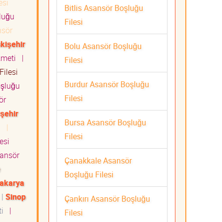
esi
Bitlis Asansör Boşluğu
luğu
Filesi
sör
kişehir
Bolu Asansör Boşluğu
izmeti
|
Filesi
ilesi
Burdur Asansör Boşluğu
şluğu
Filesi
ör
rşehir
Bursa Asansör Boşluğu
ti
|
Filesi
esi
ansör
Çanakkale Asansör
e
Boşluğu Filesi
akarya
|
Sinop
Çankırı Asansör Boşluğu
ti
|
Filesi