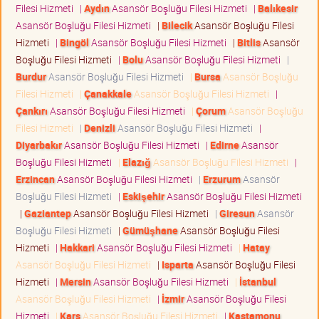
Filesi Hizmeti
|
Aydın
Asansör Boşluğu Filesi Hizmeti
|
Balıkesir
Asansör Boşluğu Filesi Hizmeti
|
Bilecik
Asansör Boşluğu Filesi
Hizmeti
|
Bingöl
Asansör Boşluğu Filesi Hizmeti
|
Bitlis
Asansör
Boşluğu Filesi Hizmeti
|
Bolu
Asansör Boşluğu Filesi Hizmeti
|
Burdur
Asansör Boşluğu Filesi Hizmeti
|
Bursa
Asansör Boşluğu
Filesi Hizmeti
|
Çanakkale
Asansör Boşluğu Filesi Hizmeti
|
Çankırı
Asansör Boşluğu Filesi Hizmeti
|
Çorum
Asansör Boşluğu
Filesi Hizmeti
|
Denizli
Asansör Boşluğu Filesi Hizmeti
|
Diyarbakır
Asansör Boşluğu Filesi Hizmeti
|
Edirne
Asansör
Boşluğu Filesi Hizmeti
|
Elazığ
Asansör Boşluğu Filesi Hizmeti
|
Erzincan
Asansör Boşluğu Filesi Hizmeti
|
Erzurum
Asansör
Boşluğu Filesi Hizmeti
|
Eskişehir
Asansör Boşluğu Filesi Hizmeti
|
Gaziantep
Asansör Boşluğu Filesi Hizmeti
|
Giresun
Asansör
Boşluğu Filesi Hizmeti
|
Gümüşhane
Asansör Boşluğu Filesi
Hizmeti
|
Hakkari
Asansör Boşluğu Filesi Hizmeti
|
Hatay
Asansör Boşluğu Filesi Hizmeti
|
Isparta
Asansör Boşluğu Filesi
Hizmeti
|
Mersin
Asansör Boşluğu Filesi Hizmeti
|
İstanbul
Asansör Boşluğu Filesi Hizmeti
|
İzmir
Asansör Boşluğu Filesi
Hizmeti
|
Kars
Asansör Boşluğu Filesi Hizmeti
|
Kastamonu