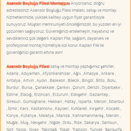
Asansör Boşluğu Filesi Montajçısı
Arıyorsanız, doğru
adrestesiniz! Asansör Boşluğu Filesi imalatı, satışı ve montajı
hizmetlerimizle, yüksek kaliteyi uygun fiyat garantisiyle
sunuyoruz. Müşteri memnuniyeti önceliğimizdir, bu yüzden en iyi
çözümleri sağlıyoruz. Güvenliğinizi ertelemeyin, hayatınız ve
sevdikleriniz çok değerli. Kaplan File, sağlam, dayanıklı ve
profesyonel montaj hizmetiyle sizi korur. Kaplan File ile
güvenliğinizi garanti altına alın!
Asansör Boşluğu Filesi
satış ve montajı yaptığımız şehirler;
Adana , Adıyaman , Afyonkarahisar , Ağrı , Amasya , Ankara ,
Antalya , Artvin , Aydın , Balıkesir , Bilecik , Bingöl , Bitlis , Bolu ,
Burdur , Bursa , Çanakkale , Çankırı , Çorum , Denizli , Diyarbakır ,
Edirne , Elazığ , Erzincan , Erzurum , Eskişehir , Gaziantep ,
Giresun , Gümüşhane , Hakkari , Hatay , Isparta , Mersin , İstanbul
, İzmir , Kars , Kastamonu , Kayseri , Kırklareli , Kırşehir , Kocaeli ,
Konya , Kütahya , Malatya , Manisa , Kahramanmaraş , Mardin ,
Muğla , Muş , Nevşehir , Niğde , Ordu , Rize , Sakarya , Samsun ,
Siirt , Sinop , Sivas , Tekirdağ , Tokat , Trabzon , Tunceli , Şanlıurfa ,