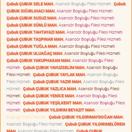
Çubuk ÇUBUK SELE MAH.
Asansör Boşluğu Filesi Hizmeti
Çubuk
ÇUBUK SIĞIRLIHACI MAH.
Asansör Boşluğu Filesi Hizmeti
Çubuk ÇUBUK SUSUZ MAH.
Asansör Boşluğu Filesi Hizmeti
Çubuk ÇUBUK SÜNLÜ MAH.
Asansör Boşluğu Filesi Hizmeti
Çubuk ÇUBUK TAHTAYAZI MAH.
Asansör Boşluğu Filesi Hizmeti
Çubuk ÇUBUK TAŞPINAR MAH.
Asansör Boşluğu Filesi Hizmeti
Çubuk ÇUBUK TUĞLA MAH.
Asansör Boşluğu Filesi Hizmeti
Çubuk ÇUBUK ULUAĞAÇ MAH.
Asansör Boşluğu Filesi Hizmeti
Çubuk ÇUBUK YAKUPHASAN MAH.
Asansör Boşluğu Filesi
Hizmeti
Çubuk ÇUBUK YAVUZSELİM MAH.
Asansör Boşluğu
Filesi Hizmeti
Çubuk ÇUBUK YAYLAK MAH.
Asansör Boşluğu
Filesi Hizmeti
Çubuk ÇUBUK YAZIR MAH.
Asansör Boşluğu Filesi
Hizmeti
Çubuk ÇUBUK YAZLICA MAH.
Asansör Boşluğu Filesi
Hizmeti
Çubuk ÇUBUK YENİCE MAH.
Asansör Boşluğu Filesi
Hizmeti
Çubuk ÇUBUK YEŞİLKENT MAH.
Asansör Boşluğu Filesi
Hizmeti
Çubuk ÇUBUK YILDIRIM BEYAZIT MAH.
Asansör
Boşluğu Filesi Hizmeti
Çubuk ÇUBUK YILDIRIMAYDOĞAN MAH.
Asansör Boşluğu Filesi Hizmeti
Çubuk ÇUBUK YILDIRIMELÖREN
MAH.
Asansör Boşluğu Filesi Hizmeti
Çubuk ÇUBUK