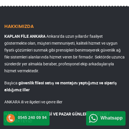
HAKKIMIZDA
KAPLAN FİLE ANKARA
Ankara'da uzun yıllardır faaliyet
göstermekte olan, müşteri memnuniyeti, kaliteli hizmet ve uygun
fiyatlı çözümleri sunmak gibi prensipleri benimseyerek güvenlik ağ
file sistemleri alanlarında hizmet veren bir firmadır. Sektörde uzunca
sürelerdir yer almakla beraber, profesyonel ekip arkadaşlarıyla
hizmet vermektedir.
Başlıca
güvenlik filesi satış ve montajını yaptığımız ve sipariş
aldığımız iller
ANKARA ili ve ilçeleri ve çevre iller
HAFTA SONU CUMARTESİ VE PAZAR GÜNLERİ DE HİZMET
0545 240 09 94
Whatsapp
VERMEKTEYİZ!