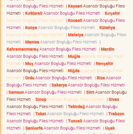
Asansör Boşluğu Filesi Hizmeti
|
Kayseri
Asansör Boşluğu Filesi
Hizmeti
|
Kırklareli
Asansör Boşluğu Filesi Hizmeti
|
Kırşehir
Asansör Boşluğu Filesi Hizmeti
|
Kocaeli
Asansör Boşluğu Filesi
Hizmeti
|
Konya
Asansör Boşluğu Filesi Hizmeti
|
Kütahya
Asansör Boşluğu Filesi Hizmeti
|
Malatya
Asansör Boşluğu Filesi
Hizmeti
|
Manisa
Asansör Boşluğu Filesi Hizmeti
|
Kahramanmaraş
Asansör Boşluğu Filesi Hizmeti
|
Mardin
Asansör Boşluğu Filesi Hizmeti
|
Muğla
Asansör Boşluğu Filesi
Hizmeti
|
Muş
Asansör Boşluğu Filesi Hizmeti
|
Nevşehir
Asansör Boşluğu Filesi Hizmeti
|
Niğde
Asansör Boşluğu Filesi
Hizmeti
|
Ordu
Asansör Boşluğu Filesi Hizmeti
|
Rize
Asansör
Boşluğu Filesi Hizmeti
|
Sakarya
Asansör Boşluğu Filesi Hizmeti
|
Samsun
Asansör Boşluğu Filesi Hizmeti
|
Siirt
Asansör Boşluğu
Filesi Hizmeti
|
Sinop
Asansör Boşluğu Filesi Hizmeti
|
Sivas
Asansör Boşluğu Filesi Hizmeti
|
Tekirdağ
Asansör Boşluğu
Filesi Hizmeti
|
Tokat
Asansör Boşluğu Filesi Hizmeti
|
Trabzon
Asansör Boşluğu Filesi Hizmeti
|
Tunceli
Asansör Boşluğu Filesi
Hizmeti
|
Şanlıurfa
Asansör Boşluğu Filesi Hizmeti
|
Uşak