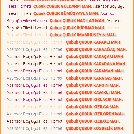
Filesi Hizmeti
Çubuk ÇUBUK GÜLDARPI MAH.
Asansör Boşluğu
Filesi Hizmeti
Çubuk ÇUBUK GÜMÜŞYAYLA MAH.
Asansör
Boşluğu Filesi Hizmeti
Çubuk ÇUBUK HACILAR MAH.
Asansör
Boşluğu Filesi Hizmeti
Çubuk ÇUBUK İKİPINAR MAH.
Asansör
Boşluğu Filesi Hizmeti
Çubuk ÇUBUK İMAMHÜSEYİN MAH.
Asansör Boşluğu Filesi Hizmeti
Çubuk ÇUBUK KAPAKLI MAH.
Asansör Boşluğu Filesi Hizmeti
Çubuk ÇUBUK KARAAĞAÇ MAH.
Asansör Boşluğu Filesi Hizmeti
Çubuk ÇUBUK KARAÇAM MAH.
Asansör Boşluğu Filesi Hizmeti
Çubuk ÇUBUK KARADANA MAH.
Asansör Boşluğu Filesi Hizmeti
Çubuk ÇUBUK KARAMAN MAH.
Asansör Boşluğu Filesi Hizmeti
Çubuk ÇUBUK KARATAŞ MAH.
Asansör Boşluğu Filesi Hizmeti
Çubuk ÇUBUK KARGIN MAH.
Asansör Boşluğu Filesi Hizmeti
Çubuk ÇUBUK KAVAKLI MAH.
Asansör Boşluğu Filesi Hizmeti
Çubuk ÇUBUK KIŞLACIK MAH.
Asansör Boşluğu Filesi Hizmeti
Çubuk ÇUBUK KIZILCA MAH.
Asansör Boşluğu Filesi Hizmeti
Çubuk ÇUBUK KIZILÖREN MAH.
Asansör Boşluğu Filesi Hizmeti
Çubuk ÇUBUK KIZILÖZ MAH.
Asansör Boşluğu Filesi Hizmeti
Çubuk ÇUBUK KÖSRELİK MAH.