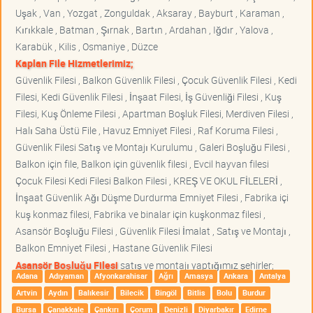
Uşak , Van , Yozgat , Zonguldak , Aksaray , Bayburt , Karaman ,
Kırıkkale , Batman , Şırnak , Bartın , Ardahan , Iğdır , Yalova ,
Karabük , Kilis , Osmaniye , Düzce
Kaplan File Hizmetlerimiz;
Güvenlik Filesi , Balkon Güvenlik Filesi , Çocuk Güvenlik Filesi , Kedi
Filesi, Kedi Güvenlik Filesi , İnşaat Filesi, İş Güvenliği Filesi , Kuş
Filesi, Kuş Önleme Filesi , Apartman Boşluk Filesi, Merdiven Filesi ,
Halı Saha Üstü File , Havuz Emniyet Filesi , Raf Koruma Filesi ,
Güvenlik Filesi Satış ve Montajı Kurulumu , Galeri Boşluğu Filesi ,
Balkon için file, Balkon için güvenlik filesi , Evcil hayvan filesi
Çocuk Filesi Kedi Filesi Balkon Filesi , KREŞ VE OKUL FİLELERİ ,
İnşaat Güvenlik Ağı Düşme Durdurma Emniyet Filesi , Fabrika içi
kuş konmaz filesi, Fabrika ve binalar için kuşkonmaz filesi ,
Asansör Boşluğu Filesi , Güvenlik Filesi İmalat , Satış ve Montajı ,
Balkon Emniyet Filesi , Hastane Güvenlik Filesi
Asansör Boşluğu Filesi
satış ve montajı yaptığımız şehirler;
Adana
Adıyaman
Afyonkarahisar
Ağrı
Amasya
Ankara
Antalya
Artvin
Aydın
Balıkesir
Bilecik
Bingöl
Bitlis
Bolu
Burdur
Bursa
Çanakkale
Çankırı
Çorum
Denizli
Diyarbakır
Edirne