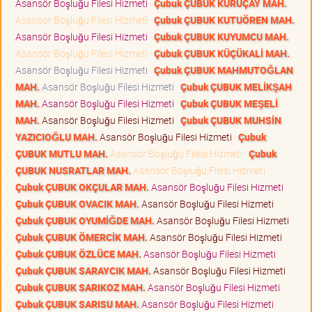
Asansör Boşluğu Filesi Hizmeti
Çubuk ÇUBUK KURUÇAY MAH.
Asansör Boşluğu Filesi Hizmeti
Çubuk ÇUBUK KUTUÖREN MAH.
Asansör Boşluğu Filesi Hizmeti
Çubuk ÇUBUK KUYUMCU MAH.
Asansör Boşluğu Filesi Hizmeti
Çubuk ÇUBUK KÜÇÜKALİ MAH.
Asansör Boşluğu Filesi Hizmeti
Çubuk ÇUBUK MAHMUTOĞLAN
MAH.
Asansör Boşluğu Filesi Hizmeti
Çubuk ÇUBUK MELİKŞAH
MAH.
Asansör Boşluğu Filesi Hizmeti
Çubuk ÇUBUK MEŞELİ
MAH.
Asansör Boşluğu Filesi Hizmeti
Çubuk ÇUBUK MUHSİN
YAZICIOĞLU MAH.
Asansör Boşluğu Filesi Hizmeti
Çubuk
ÇUBUK MUTLU MAH.
Asansör Boşluğu Filesi Hizmeti
Çubuk
ÇUBUK NUSRATLAR MAH.
Asansör Boşluğu Filesi Hizmeti
Çubuk ÇUBUK OKÇULAR MAH.
Asansör Boşluğu Filesi Hizmeti
Çubuk ÇUBUK OVACIK MAH.
Asansör Boşluğu Filesi Hizmeti
Çubuk ÇUBUK OYUMİĞDE MAH.
Asansör Boşluğu Filesi Hizmeti
Çubuk ÇUBUK ÖMERCİK MAH.
Asansör Boşluğu Filesi Hizmeti
Çubuk ÇUBUK ÖZLÜCE MAH.
Asansör Boşluğu Filesi Hizmeti
Çubuk ÇUBUK SARAYCIK MAH.
Asansör Boşluğu Filesi Hizmeti
Çubuk ÇUBUK SARIKOZ MAH.
Asansör Boşluğu Filesi Hizmeti
Çubuk ÇUBUK SARISU MAH.
Asansör Boşluğu Filesi Hizmeti