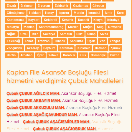
Elazığ
Erzincan
Erzurum
Eskişehir
Gaziantep
Giresun
Gümüşhane
Hakkari
Hatay
Isparta
Mersin
İstanbul
İzmir
Kars
Kastamonu
Kayseri
Kırklareli
Kırşehir
Kocaeli
Konya
Kütahya
Malatya
Manisa
Kahramanmaraş
Mardin
Muğla
Muş
Nevşehir
Niğde
Ordu
Rize
Sakarya
Samsun
Siirt
Sinop
Sivas
Tekirdağ
Tokat
Trabzon
Tunceli
Şanlıurfa
Uşak
Van
Yozgat
Zonguldak
Aksaray
Bayburt
Karaman
Kırıkkale
Batman
Şırnak
Bartın
Ardahan
Iğdır
Yalova
Karabük
Kilis
Osmaniye
Düzce
Kaplan File Asansör Boşluğu Filesi
hizmetini verdiğimiz Çubuk Mahalleleri
Çubuk ÇUBUK AĞILCIK MAH.
Asansör Boşluğu Filesi Hizmeti
Çubuk ÇUBUK AKBAYIR MAH.
Asansör Boşluğu Filesi Hizmeti
Çubuk ÇUBUK AKKUZULU MAH.
Asansör Boşluğu Filesi Hizmeti
Çubuk ÇUBUK AŞAĞIÇAVUNDUR MAH.
Asansör Boşluğu Filesi
Hizmeti
Çubuk ÇUBUK AŞAĞIEMİRLER MAH.
Asansör Boşluğu
Filesi Hizmeti
Çubuk ÇUBUK AŞAĞIOBRUK MAH.
Asansör