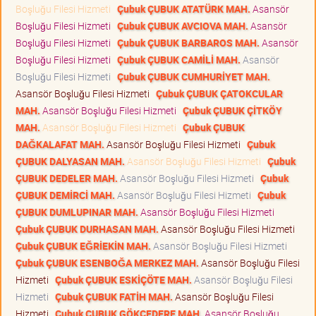
Boşluğu Filesi Hizmeti
Çubuk ÇUBUK ATATÜRK MAH.
Asansör
Boşluğu Filesi Hizmeti
Çubuk ÇUBUK AVCIOVA MAH.
Asansör
Boşluğu Filesi Hizmeti
Çubuk ÇUBUK BARBAROS MAH.
Asansör
Boşluğu Filesi Hizmeti
Çubuk ÇUBUK CAMİLİ MAH.
Asansör
Boşluğu Filesi Hizmeti
Çubuk ÇUBUK CUMHURİYET MAH.
Asansör Boşluğu Filesi Hizmeti
Çubuk ÇUBUK ÇATOKCULAR
MAH.
Asansör Boşluğu Filesi Hizmeti
Çubuk ÇUBUK ÇİTKÖY
MAH.
Asansör Boşluğu Filesi Hizmeti
Çubuk ÇUBUK
DAĞKALAFAT MAH.
Asansör Boşluğu Filesi Hizmeti
Çubuk
ÇUBUK DALYASAN MAH.
Asansör Boşluğu Filesi Hizmeti
Çubuk
ÇUBUK DEDELER MAH.
Asansör Boşluğu Filesi Hizmeti
Çubuk
ÇUBUK DEMİRCİ MAH.
Asansör Boşluğu Filesi Hizmeti
Çubuk
ÇUBUK DUMLUPINAR MAH.
Asansör Boşluğu Filesi Hizmeti
Çubuk ÇUBUK DURHASAN MAH.
Asansör Boşluğu Filesi Hizmeti
Çubuk ÇUBUK EĞRİEKİN MAH.
Asansör Boşluğu Filesi Hizmeti
Çubuk ÇUBUK ESENBOĞA MERKEZ MAH.
Asansör Boşluğu Filesi
Hizmeti
Çubuk ÇUBUK ESKİÇÖTE MAH.
Asansör Boşluğu Filesi
Hizmeti
Çubuk ÇUBUK FATİH MAH.
Asansör Boşluğu Filesi
Hizmeti
Çubuk ÇUBUK GÖKÇEDERE MAH.
Asansör Boşluğu