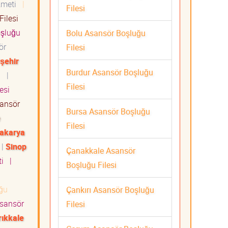
izmeti
|
Filesi
ilesi
şluğu
Bolu Asansör Boşluğu
ör
Filesi
rşehir
Burdur Asansör Boşluğu
ti
|
Filesi
esi
ansör
Bursa Asansör Boşluğu
e
Filesi
akarya
|
Sinop
Çanakkale Asansör
ti
|
Boşluğu Filesi
ğu
Çankırı Asansör Boşluğu
sansör
Filesi
rıkkale