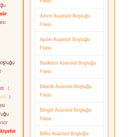
Filesi
uğu
nsör
Artvin Asansör Boşluğu
esi
Filesi
Aydın Asansör Boşluğu
Filesi
oşluğu
Balıkesir Asansör Boşluğu
r
Filesi
Bilecik Asansör Boşluğu
eti
|
Filesi
meti
|
esi
Bingöl Asansör Boşluğu
luğu
Filesi
sör
kişehir
Bitlis Asansör Boşluğu