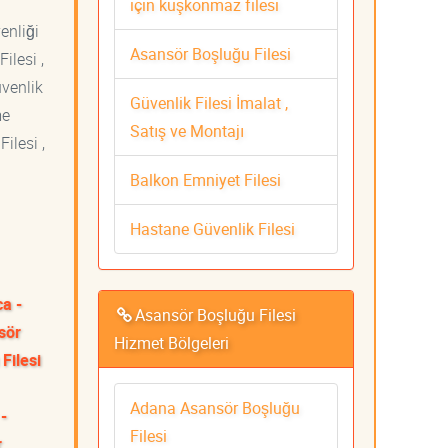
için kuşkonmaz filesi
venliği
Asansör Boşluğu Filesi
ilesi ,
üvenlik
Güvenlik Filesi İmalat ,
me
Satış ve Montajı
ilesi ,
Balkon Emniyet Filesi
Hastane Güvenlik Filesi
ca -
Asansör Boşluğu Filesi
sör
Hizmet Bölgeleri
Filesi
Adana Asansör Boşluğu
-
Filesi
r