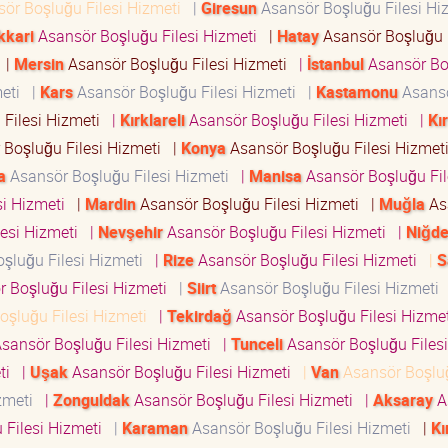
ör Boşluğu Filesi Hizmeti
|
Giresun
Asansör Boşluğu Filesi H
kkari
Asansör Boşluğu Filesi Hizmeti
|
Hatay
Asansör Boşluğu F
i
|
Mersin
Asansör Boşluğu Filesi Hizmeti
|
İstanbul
Asansör Bo
meti
|
Kars
Asansör Boşluğu Filesi Hizmeti
|
Kastamonu
Asans
 Filesi Hizmeti
|
Kırklareli
Asansör Boşluğu Filesi Hizmeti
|
Kı
Boşluğu Filesi Hizmeti
|
Konya
Asansör Boşluğu Filesi Hizme
a
Asansör Boşluğu Filesi Hizmeti
|
Manisa
Asansör Boşluğu Fil
si Hizmeti
|
Mardin
Asansör Boşluğu Filesi Hizmeti
|
Muğla
As
lesi Hizmeti
|
Nevşehir
Asansör Boşluğu Filesi Hizmeti
|
Niğd
şluğu Filesi Hizmeti
|
Rize
Asansör Boşluğu Filesi Hizmeti
|
S
 Boşluğu Filesi Hizmeti
|
Siirt
Asansör Boşluğu Filesi Hizmeti
oşluğu Filesi Hizmeti
|
Tekirdağ
Asansör Boşluğu Filesi Hizme
sansör Boşluğu Filesi Hizmeti
|
Tunceli
Asansör Boşluğu Filesi
eti
|
Uşak
Asansör Boşluğu Filesi Hizmeti
|
Van
Asansör Boşlu
izmeti
|
Zonguldak
Asansör Boşluğu Filesi Hizmeti
|
Aksaray
A
 Filesi Hizmeti
|
Karaman
Asansör Boşluğu Filesi Hizmeti
|
Kı