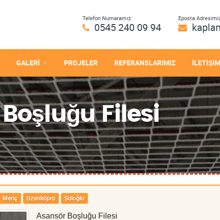
Telefon Numaramız:
Eposta Adresimiz
0545 240 09 94
kapla
GALERİ
PROJELER
REFERANSLARIMIZ
İLETİŞİ
Boşluğu Filesi
Meriç
Uzunköprü
Süloğlu
Asansör Boşluğu Filesi