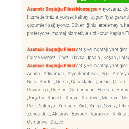
Asansör Boşluğu Filesi Montajçısı
Arıyorsanız, do
hizmetlerimizle, yüksek kaliteyi uygun fiyat garan
çözümleri sağlıyoruz. Güvenliğinizi ertelemeyin, ha
profesyonel montaj hizmetiyle sizi korur. Kaplan File
Asansör Boşluğu Filesi
satış ve montajı yaptığım
Edirne Merkez , Enez , Havsa , İpsala , Keşan , Lal
Asansör Boşluğu Filesi
satış ve montajı yaptığımız
Adana , Adıyaman , Afyonkarahisar , Ağrı , Amasya , An
Bolu , Burdur , Bursa , Çanakkale , Çankırı , Çorum , D
Gaziantep , Giresun , Gümüşhane , Hakkari , Hatay , I
, Kırşehir , Kocaeli , Konya , Kütahya , Malatya , 
Rize , Sakarya , Samsun , Siirt , Sinop , Sivas , Teki
Zonguldak , Aksaray , Bayburt , Karaman , Kırıkkale ,
Osmaniye , Düzce