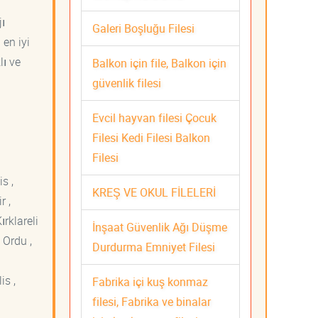
jı
Galeri Boşluğu Filesi
 en iyi
lı ve
Balkon için file, Balkon için
güvenlik filesi
Evcil hayvan filesi Çocuk
Filesi Kedi Filesi Balkon
Filesi
s ,
KREŞ VE OKUL FİLELERİ
r ,
ırklareli
İnşaat Güvenlik Ağı Düşme
 Ordu ,
Durdurma Emniyet Filesi
is ,
Fabrika içi kuş konmaz
filesi, Fabrika ve binalar