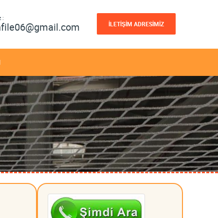
 :
İLETİŞİM ADRESİMİZ
nfile06@gmail.com
M