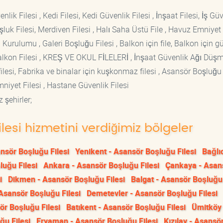
lik Filesi , Kedi Filesi, Kedi Güvenlik Filesi , İnşaat Filesi, İş Gü
luk Filesi, Merdiven Filesi , Halı Saha Üstü File , Havuz Emniyet F
 Kurulumu , Galeri Boşluğu Filesi , Balkon için file, Balkon için g
si Balkon Filesi , KREŞ VE OKUL FİLELERİ , İnşaat Güvenlik Ağı Düş
lesi, Fabrika ve binalar için kuşkonmaz filesi , Asansör Boşluğu F
mniyet Filesi , Hastane Güvenlik Filesi
 şehirler;
lesi hizmetini verdiğimiz bölgeler
nsör Boşluğu Filesi
Yenikent - Asansör Boşluğu Filesi
Bağlı
luğu Filesi
Ankara - Asansör Boşluğu Filesi
Çankaya - Asan
i
Dikmen - Asansör Boşluğu Filesi
Balgat - Asansör Boşluğu 
Asansör Boşluğu Filesi
Demetevler - Asansör Boşluğu Filesi
ör Boşluğu Filesi
Batıkent - Asansör Boşluğu Filesi
Ümitköy 
ğu Filesi
Eryaman - Asansör Boşluğu Filesi
Kızılay - Asansö