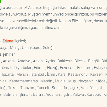
ğru adrestesiniz! Asansör Boşluğu Filesi imalatı, satışı ve monta
tisiyle sunuyoruz. Müşteri memnuniyeti önceliğimizdir, bu yüzden
yatınız ve sevdikleriniz çok değerli. Kaplan File, sağlam, dayanık
 ile güvenliğinizi garanti altına alın!
ız
Edirne
İlçeleri;
apaşa , Meriç , Uzunköprü , Süloğlu
 şehirler;
kara , Antalya , Artvin , Aydın , Balıkesir , Bilecik , Bingöl , Bitli
enizli , Diyarbakır , Edirne , Elazığ , Erzincan , Erzurum , Eskişehi
sparta , Mersin , İstanbul , İzmir , Kars , Kastamonu , Kayseri , K
Manisa , Kahramanmaraş , Mardin , Muğla , Muş , Nevşehir , Niğde ,
rdağ , Tokat , Trabzon , Tunceli , Şanlıurfa , Uşak , Van , Yozgat ,
 Batman , Şırnak , Bartın , Ardahan , Iğdır , Yalova , Karabük , Kil