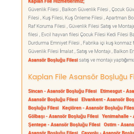
Kaplan File Hizmetlerimiz;
Güvenlik Filesi , Balkon Güvenlik Filesi , Çocuk Güven
Filesi , Kuş Filesi, Kuş Önleme Filesi , Apartman Boş
Raf Koruma Filesi , Güvenlik Filesi Satış ve Montajı
filesi , Evcil hayvan filesi Çocuk Filesi Kedi File
Durdurma Emniyet Filesi , Fabrika içi kuş konmaz fi
Güvenlik Filesi İmalat , Satış ve Montajı , Balkon E
Asansör Boşluğu Filesi
satış ve montajı yaptığımız
Kaplan File Asansör Boşluğu Fi
Sincan - Asansör Boşluğu Filesi
Etimesgut - Asa
Asansör Boşluğu Filesi
Elvankent - Asansör Boş
Boşluğu Filesi
Keçiören - Asansör Boşluğu Files
Gölbaşı - Asansör Boşluğu Filesi
Yenimahalle - 
Şentepe - Asansör Boşluğu Filesi
Ostim - Asans
Asansör Boşluğu Filesi
Çayyolu - Asansör Boşlu