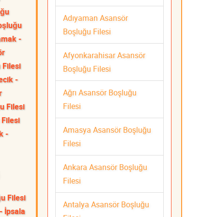
uğu
Adıyaman Asansör
oşluğu
Boşluğu Filesi
mak -
ör
Afyonkarahisar Asansör
Filesi
Boşluğu Filesi
ecik -
Ağrı Asansör Boşluğu
r
Filesi
 Filesi
Filesi
Amasya Asansör Boşluğu
k -
Filesi
Ankara Asansör Boşluğu
Filesi
u Filesi
Antalya Asansör Boşluğu
- İpsala