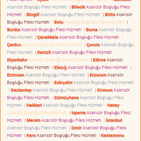
Asansör Boşluğu Filesi Hizmeti
|
Bilecik
Asansör Boşluğu Filesi
Hizmeti
|
Bingöl
Asansör Boşluğu Filesi Hizmeti
|
Bitlis
Asansör
Boşluğu Filesi Hizmeti
|
Bolu
Asansör Boşluğu Filesi Hizmeti
|
Burdur
Asansör Boşluğu Filesi Hizmeti
|
Bursa
Asansör Boşluğu
Filesi Hizmeti
|
Çanakkale
Asansör Boşluğu Filesi Hizmeti
|
Çankırı
Asansör Boşluğu Filesi Hizmeti
|
Çorum
Asansör Boşluğu
Filesi Hizmeti
|
Denizli
Asansör Boşluğu Filesi Hizmeti
|
Diyarbakır
Asansör Boşluğu Filesi Hizmeti
|
Edirne
Asansör
Boşluğu Filesi Hizmeti
|
Elazığ
Asansör Boşluğu Filesi Hizmeti
|
Erzincan
Asansör Boşluğu Filesi Hizmeti
|
Erzurum
Asansör
Boşluğu Filesi Hizmeti
|
Eskişehir
Asansör Boşluğu Filesi Hizmeti
|
Gaziantep
Asansör Boşluğu Filesi Hizmeti
|
Giresun
Asansör
Boşluğu Filesi Hizmeti
|
Gümüşhane
Asansör Boşluğu Filesi
Hizmeti
|
Hakkari
Asansör Boşluğu Filesi Hizmeti
|
Hatay
Asansör Boşluğu Filesi Hizmeti
|
Isparta
Asansör Boşluğu Filesi
Hizmeti
|
Mersin
Asansör Boşluğu Filesi Hizmeti
|
İstanbul
Asansör Boşluğu Filesi Hizmeti
|
İzmir
Asansör Boşluğu Filesi
Hizmeti
|
Kars
Asansör Boşluğu Filesi Hizmeti
|
Kastamonu