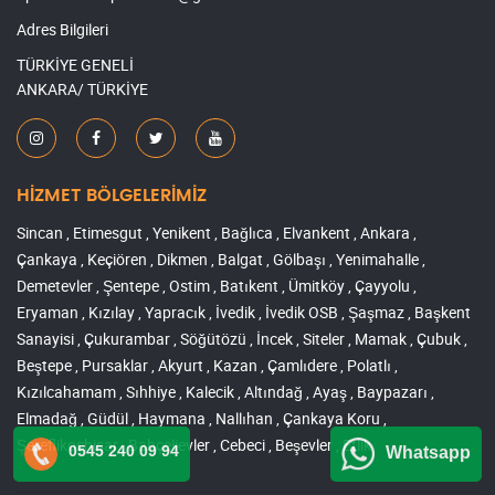
Adres Bilgileri
TÜRKİYE GENELİ
ANKARA/ TÜRKİYE
HİZMET BÖLGELERİMİZ
Sincan , Etimesgut , Yenikent , Bağlıca , Elvankent , Ankara ,
Çankaya , Keçiören , Dikmen , Balgat , Gölbaşı , Yenimahalle ,
Demetevler , Şentepe , Ostim , Batıkent , Ümitköy , Çayyolu ,
Eryaman , Kızılay , Yapracık , İvedik , İvedik OSB , Şaşmaz , Başkent
Sanayisi , Çukurambar , Söğütözü , İncek , Siteler , Mamak , Çubuk ,
Beştepe , Pursaklar , Akyurt , Kazan , Çamlıdere , Polatlı ,
Kızılcahamam , Sıhhiye , Kalecik , Altındağ , Ayaş , Baypazarı ,
Elmadağ , Güdül , Haymana , Nallıhan , Çankaya Koru ,
Şereflikoçhisar , Bahçelievler , Cebeci , Beşevler , Etlik
0545 240 09 94
Whatsapp