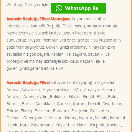
Whatapp Görüşme için
Asansör Boşluğu Filesi Montajçısı
Arıyorsanız, doğru
adrestesiniz! Asansör Boşluğu Filesi imalatı, satışı ve montajı
hizmetlerimizle, yüksek kaliteyi uygun fiyat garantisiyle
sunuyoruz. Müşteri memnuniyeti önceliğimizdir, bu yüzden en iyi
çözümleri sağlıyoruz. Güvenliğinizi ertelemeyin, hayatınız ve
sevdikleriniz çok değerli. Kaplan File, sağlam, dayanıklı ve
profesyonel montaj hizmetiyle sizi korur. Kaplan File ile
güvenliğinizi garanti altına alın!
Asansör Boşluğu Filesi
satış ve montajı yaptığımız şehirler;
Adana , Adıyaman , Afyonkarahisar , Ağrı , Amasya , Ankara ,
Antalya , Artvin , Aydın , Balıkesir , Bilecik , Bingöl , Bitlis , Bolu ,
Burdur , Bursa , Çanakkale , Çankırı , Çorum , Denizli , Diyarbakır ,
Edirne , Elazığ , Erzincan , Erzurum , Eskişehir , Gaziantep ,
Giresun , Gümüşhane , Hakkari , Hatay , Isparta , Mersin , İstanbul
, İzmir , Kars , Kastamonu , Kayseri , Kırklareli , Kırşehir , Kocaeli ,
Konya , Kütahya , Malatya , Manisa , Kahramanmaraş , Mardin ,