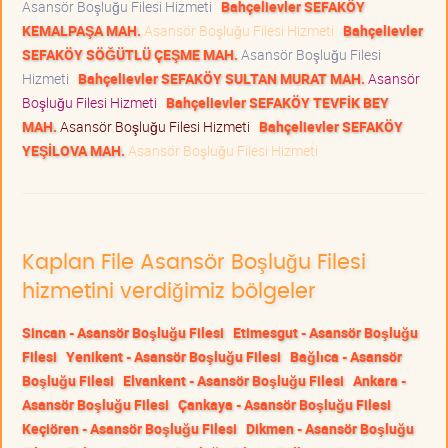
Asansör Boşluğu Filesi Hizmeti
Bahçelievler SEFAKÖY
KEMALPAŞA MAH.
Asansör Boşluğu Filesi Hizmeti
Bahçelievler
SEFAKÖY SÖĞÜTLÜ ÇEŞME MAH.
Asansör Boşluğu Filesi
Hizmeti
Bahçelievler SEFAKÖY SULTAN MURAT MAH.
Asansör
Boşluğu Filesi Hizmeti
Bahçelievler SEFAKÖY TEVFİK BEY
MAH.
Asansör Boşluğu Filesi Hizmeti
Bahçelievler SEFAKÖY
YEŞİLOVA MAH.
Asansör Boşluğu Filesi Hizmeti
Kaplan File Asansör Boşluğu Filesi
hizmetini verdiğimiz bölgeler
Sincan - Asansör Boşluğu Filesi
Etimesgut - Asansör Boşluğu
Filesi
Yenikent - Asansör Boşluğu Filesi
Bağlıca - Asansör
Boşluğu Filesi
Elvankent - Asansör Boşluğu Filesi
Ankara -
Asansör Boşluğu Filesi
Çankaya - Asansör Boşluğu Filesi
Keçiören - Asansör Boşluğu Filesi
Dikmen - Asansör Boşluğu