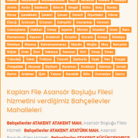
Artvin
Aydın
Balıkesir
Bilecik
Bingöl
Bitlis
Bolu
Burdur
Bursa
Çanakkale
Çankırı
Çorum
Denizli
Diyarbakır
Edirne
Elazığ
Erzincan
Erzurum
Eskişehir
Gaziantep
Giresun
Gümüşhane
Hakkari
Hatay
Isparta
Mersin
İstanbul
İzmir
Kars
Kastamonu
Kayseri
Kırklareli
Kırşehir
Kocaeli
Konya
Kütahya
Malatya
Manisa
Kahramanmaraş
Mardin
Muğla
Muş
Nevşehir
Niğde
Ordu
Rize
Sakarya
Samsun
Siirt
Sinop
Sivas
Tekirdağ
Tokat
Trabzon
Tunceli
Şanlıurfa
Uşak
Van
Yozgat
Zonguldak
Aksaray
Bayburt
Karaman
Kırıkkale
Batman
Şırnak
Bartın
Ardahan
Iğdır
Yalova
Karabük
Kilis
Osmaniye
Düzce
Kaplan File Asansör Boşluğu Filesi
hizmetini verdiğimiz Bahçelievler
Mahalleleri
Bahçelievler ATAKENT ATAKENT MAH.
Asansör Boşluğu Filesi
Hizmeti
Bahçelievler ATAKENT ATATÜRK MAH.
Asansör
Boşluğu Filesi Hizmeti
Bahçelievler ATAKENT KÜÇÜKÇEKMECE