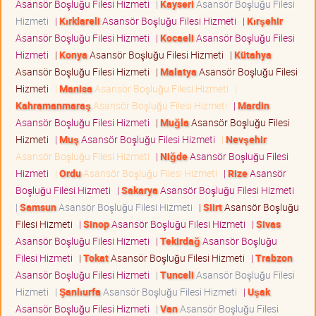
Asansör Boşluğu Filesi Hizmeti
|
Kayseri
Asansör Boşluğu Filesi
Hizmeti
|
Kırklareli
Asansör Boşluğu Filesi Hizmeti
|
Kırşehir
Asansör Boşluğu Filesi Hizmeti
|
Kocaeli
Asansör Boşluğu Filesi
Hizmeti
|
Konya
Asansör Boşluğu Filesi Hizmeti
|
Kütahya
Asansör Boşluğu Filesi Hizmeti
|
Malatya
Asansör Boşluğu Filesi
Hizmeti
|
Manisa
Asansör Boşluğu Filesi Hizmeti
|
Kahramanmaraş
Asansör Boşluğu Filesi Hizmeti
|
Mardin
Asansör Boşluğu Filesi Hizmeti
|
Muğla
Asansör Boşluğu Filesi
Hizmeti
|
Muş
Asansör Boşluğu Filesi Hizmeti
|
Nevşehir
Asansör Boşluğu Filesi Hizmeti
|
Niğde
Asansör Boşluğu Filesi
Hizmeti
|
Ordu
Asansör Boşluğu Filesi Hizmeti
|
Rize
Asansör
Boşluğu Filesi Hizmeti
|
Sakarya
Asansör Boşluğu Filesi Hizmeti
|
Samsun
Asansör Boşluğu Filesi Hizmeti
|
Siirt
Asansör Boşluğu
Filesi Hizmeti
|
Sinop
Asansör Boşluğu Filesi Hizmeti
|
Sivas
Asansör Boşluğu Filesi Hizmeti
|
Tekirdağ
Asansör Boşluğu
Filesi Hizmeti
|
Tokat
Asansör Boşluğu Filesi Hizmeti
|
Trabzon
Asansör Boşluğu Filesi Hizmeti
|
Tunceli
Asansör Boşluğu Filesi
Hizmeti
|
Şanlıurfa
Asansör Boşluğu Filesi Hizmeti
|
Uşak
Asansör Boşluğu Filesi Hizmeti
|
Van
Asansör Boşluğu Filesi