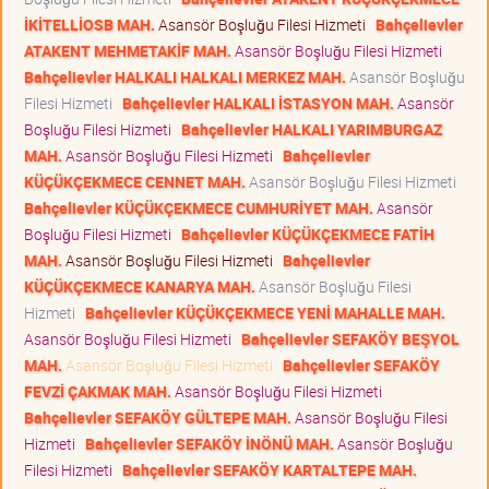
İKİTELLİOSB MAH.
Asansör Boşluğu Filesi Hizmeti
Bahçelievler
ATAKENT MEHMETAKİF MAH.
Asansör Boşluğu Filesi Hizmeti
Bahçelievler HALKALI HALKALI MERKEZ MAH.
Asansör Boşluğu
Filesi Hizmeti
Bahçelievler HALKALI İSTASYON MAH.
Asansör
Boşluğu Filesi Hizmeti
Bahçelievler HALKALI YARIMBURGAZ
MAH.
Asansör Boşluğu Filesi Hizmeti
Bahçelievler
KÜÇÜKÇEKMECE CENNET MAH.
Asansör Boşluğu Filesi Hizmeti
Bahçelievler KÜÇÜKÇEKMECE CUMHURİYET MAH.
Asansör
Boşluğu Filesi Hizmeti
Bahçelievler KÜÇÜKÇEKMECE FATİH
MAH.
Asansör Boşluğu Filesi Hizmeti
Bahçelievler
KÜÇÜKÇEKMECE KANARYA MAH.
Asansör Boşluğu Filesi
Hizmeti
Bahçelievler KÜÇÜKÇEKMECE YENİ MAHALLE MAH.
Asansör Boşluğu Filesi Hizmeti
Bahçelievler SEFAKÖY BEŞYOL
MAH.
Asansör Boşluğu Filesi Hizmeti
Bahçelievler SEFAKÖY
FEVZİ ÇAKMAK MAH.
Asansör Boşluğu Filesi Hizmeti
Bahçelievler SEFAKÖY GÜLTEPE MAH.
Asansör Boşluğu Filesi
Hizmeti
Bahçelievler SEFAKÖY İNÖNÜ MAH.
Asansör Boşluğu
Filesi Hizmeti
Bahçelievler SEFAKÖY KARTALTEPE MAH.