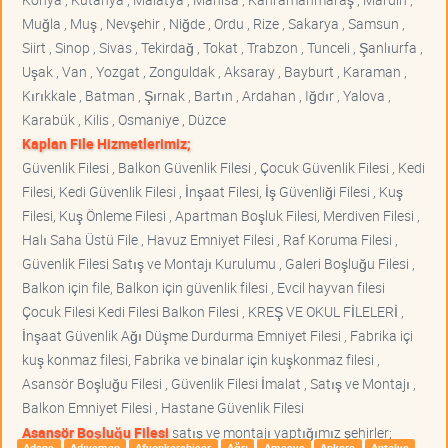
Muğla , Muş , Nevşehir , Niğde , Ordu , Rize , Sakarya , Samsun ,
Siirt , Sinop , Sivas , Tekirdağ , Tokat , Trabzon , Tunceli , Şanlıurfa ,
Uşak , Van , Yozgat , Zonguldak , Aksaray , Bayburt , Karaman ,
Kırıkkale , Batman , Şırnak , Bartın , Ardahan , Iğdır , Yalova ,
Karabük , Kilis , Osmaniye , Düzce
Kaplan File Hizmetlerimiz;
Güvenlik Filesi , Balkon Güvenlik Filesi , Çocuk Güvenlik Filesi , Kedi
Filesi, Kedi Güvenlik Filesi , İnşaat Filesi, İş Güvenliği Filesi , Kuş
Filesi, Kuş Önleme Filesi , Apartman Boşluk Filesi, Merdiven Filesi ,
Halı Saha Üstü File , Havuz Emniyet Filesi , Raf Koruma Filesi ,
Güvenlik Filesi Satış ve Montajı Kurulumu , Galeri Boşluğu Filesi ,
Balkon için file, Balkon için güvenlik filesi , Evcil hayvan filesi
Çocuk Filesi Kedi Filesi Balkon Filesi , KREŞ VE OKUL FİLELERİ ,
İnşaat Güvenlik Ağı Düşme Durdurma Emniyet Filesi , Fabrika içi
kuş konmaz filesi, Fabrika ve binalar için kuşkonmaz filesi ,
Asansör Boşluğu Filesi , Güvenlik Filesi İmalat , Satış ve Montajı ,
Balkon Emniyet Filesi , Hastane Güvenlik Filesi
Asansör Boşluğu Filesi
satış ve montajı yaptığımız şehirler;
Adana
Adıyaman
Afyonkarahisar
Ağrı
Amasya
Ankara
Antalya