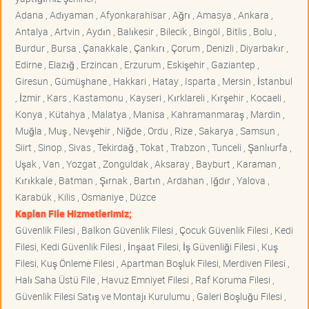
Adana , Adıyaman , Afyonkarahisar , Ağrı , Amasya , Ankara ,
Antalya , Artvin , Aydın , Balıkesir , Bilecik , Bingöl , Bitlis , Bolu ,
Burdur , Bursa , Çanakkale , Çankırı , Çorum , Denizli , Diyarbakır ,
Edirne , Elazığ , Erzincan , Erzurum , Eskişehir , Gaziantep ,
Giresun , Gümüşhane , Hakkari , Hatay , Isparta , Mersin , İstanbul
, İzmir , Kars , Kastamonu , Kayseri , Kırklareli , Kırşehir , Kocaeli ,
Konya , Kütahya , Malatya , Manisa , Kahramanmaraş , Mardin ,
Muğla , Muş , Nevşehir , Niğde , Ordu , Rize , Sakarya , Samsun ,
Siirt , Sinop , Sivas , Tekirdağ , Tokat , Trabzon , Tunceli , Şanlıurfa ,
Uşak , Van , Yozgat , Zonguldak , Aksaray , Bayburt , Karaman ,
Kırıkkale , Batman , Şırnak , Bartın , Ardahan , Iğdır , Yalova ,
Karabük , Kilis , Osmaniye , Düzce
Kaplan File Hizmetlerimiz;
Güvenlik Filesi , Balkon Güvenlik Filesi , Çocuk Güvenlik Filesi , Kedi
Filesi, Kedi Güvenlik Filesi , İnşaat Filesi, İş Güvenliği Filesi , Kuş
Filesi, Kuş Önleme Filesi , Apartman Boşluk Filesi, Merdiven Filesi ,
Halı Saha Üstü File , Havuz Emniyet Filesi , Raf Koruma Filesi ,
Güvenlik Filesi Satış ve Montajı Kurulumu , Galeri Boşluğu Filesi ,