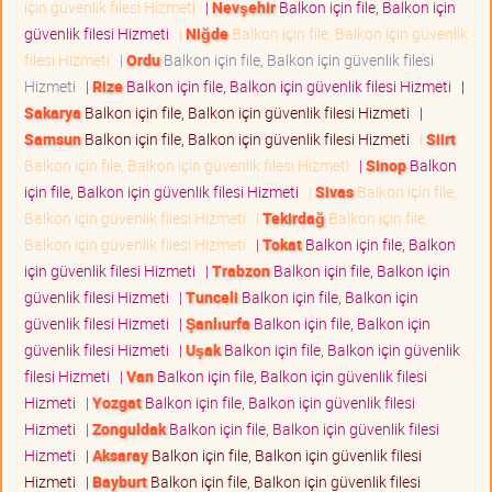
için güvenlik filesi Hizmeti
|
Nevşehir
Balkon için file, Balkon için
güvenlik filesi Hizmeti
|
Niğde
Balkon için file, Balkon için güvenlik
filesi Hizmeti
|
Ordu
Balkon için file, Balkon için güvenlik filesi
Hizmeti
|
Rize
Balkon için file, Balkon için güvenlik filesi Hizmeti
|
Sakarya
Balkon için file, Balkon için güvenlik filesi Hizmeti
|
Samsun
Balkon için file, Balkon için güvenlik filesi Hizmeti
|
Siirt
Balkon için file, Balkon için güvenlik filesi Hizmeti
|
Sinop
Balkon
için file, Balkon için güvenlik filesi Hizmeti
|
Sivas
Balkon için file,
Balkon için güvenlik filesi Hizmeti
|
Tekirdağ
Balkon için file,
Balkon için güvenlik filesi Hizmeti
|
Tokat
Balkon için file, Balkon
için güvenlik filesi Hizmeti
|
Trabzon
Balkon için file, Balkon için
güvenlik filesi Hizmeti
|
Tunceli
Balkon için file, Balkon için
güvenlik filesi Hizmeti
|
Şanlıurfa
Balkon için file, Balkon için
güvenlik filesi Hizmeti
|
Uşak
Balkon için file, Balkon için güvenlik
filesi Hizmeti
|
Van
Balkon için file, Balkon için güvenlik filesi
Hizmeti
|
Yozgat
Balkon için file, Balkon için güvenlik filesi
Hizmeti
|
Zonguldak
Balkon için file, Balkon için güvenlik filesi
Hizmeti
|
Aksaray
Balkon için file, Balkon için güvenlik filesi
Hizmeti
|
Bayburt
Balkon için file, Balkon için güvenlik filesi