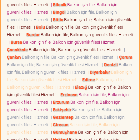
güvenlik filesi Hizmeti
|
Bilecik
Balkon için file, Balkon için
güvenlik filesi Hizmeti
|
Bingöl
Balkon için file, Balkon için
güvenlik filesi Hizmeti
|
Bitlis
Balkon için file, Balkon için güvenlik
filesi Hizmeti
|
Bolu
Balkon için file, Balkon için güvenlik filesi
Hizmeti
|
Burdur
Balkon için file, Balkon için güvenlik filesi Hizmeti
|
Bursa
Balkon için file, Balkon için güvenlik filesi Hizmeti
|
Çanakkale
Balkon için file, Balkon için güvenlik filesi Hizmeti
|
Çankırı
Balkon için file, Balkon için güvenlik filesi Hizmeti
|
Çorum
Balkon için file, Balkon için güvenlik filesi Hizmeti
|
Denizli
Balkon
için file, Balkon için güvenlik filesi Hizmeti
|
Diyarbakır
Balkon için
file, Balkon için güvenlik filesi Hizmeti
|
Edirne
Balkon için file,
Balkon için güvenlik filesi Hizmeti
|
Elazığ
Balkon için file, Balkon
için güvenlik filesi Hizmeti
|
Erzincan
Balkon için file, Balkon için
güvenlik filesi Hizmeti
|
Erzurum
Balkon için file, Balkon için
güvenlik filesi Hizmeti
|
Eskişehir
Balkon için file, Balkon için
güvenlik filesi Hizmeti
|
Gaziantep
Balkon için file, Balkon için
güvenlik filesi Hizmeti
|
Giresun
Balkon için file, Balkon için
güvenlik filesi Hizmeti
|
Gümüşhane
Balkon için file, Balkon için
güvenlik filesi Hizmeti
|
Hakkari
Balkon için file, Balkon için