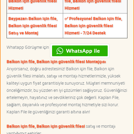
Balkon için güvenlik filesi
file, Balkon için güvenlik filesi
Hizmeti
Hizmeti
Baypazarı Balkon için file,
✅ Profesyonel Balkon için file,
Balkon için güvenlik filesi
Balkon için güvenlik filesi
Satış ve Montaj
Hizmeti - 7/24 Destek
Whatapp Görüşme için
Balkon için file, Balkon için güvenlik filesi Montajçısı
Arıyorsanız, doğru adrestesiniz! Balkon için file, Balkon için
güvenlik filesi imalatı, satışı ve montajı hizmetlerimizle, yüksek
kaliteyi uygun fiyat garantisiyle sunuyoruz. Müşteri memnuniyeti
önceliğimizdir, bu yüzden en iyi çözümleri sağlıyoruz. Güvenliğinizi
ertelemeyin, hayatınız ve sevdikleriniz çok değerli. Kaplan File,
sağlam, dayanıklı ve profesyonel montaj hizmetiyle sizi korur.
Kaplan File ile güvenliğinizi garanti altına alın!
Balkon için file, Balkon için güvenlik filesi
satış ve montajı
yaptığımız şehirler;