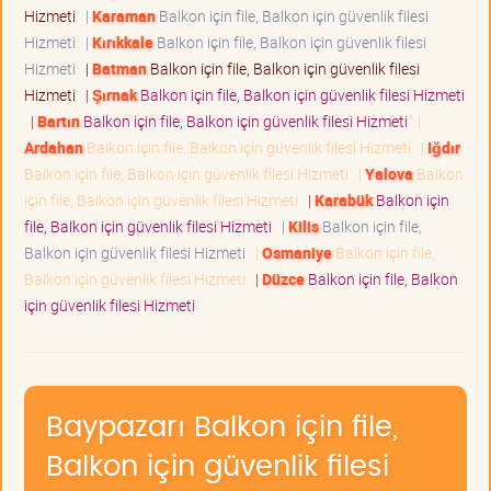
Hizmeti
|
Karaman
Balkon için file, Balkon için güvenlik filesi
Hizmeti
|
Kırıkkale
Balkon için file, Balkon için güvenlik filesi
Hizmeti
|
Batman
Balkon için file, Balkon için güvenlik filesi
Hizmeti
|
Şırnak
Balkon için file, Balkon için güvenlik filesi Hizmeti
|
Bartın
Balkon için file, Balkon için güvenlik filesi Hizmeti
|
Ardahan
Balkon için file, Balkon için güvenlik filesi Hizmeti
|
Iğdır
Balkon için file, Balkon için güvenlik filesi Hizmeti
|
Yalova
Balkon
için file, Balkon için güvenlik filesi Hizmeti
|
Karabük
Balkon için
file, Balkon için güvenlik filesi Hizmeti
|
Kilis
Balkon için file,
Balkon için güvenlik filesi Hizmeti
|
Osmaniye
Balkon için file,
Balkon için güvenlik filesi Hizmeti
|
Düzce
Balkon için file, Balkon
için güvenlik filesi Hizmeti
Baypazarı Balkon için file,
Balkon için güvenlik filesi