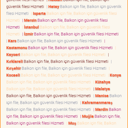
güvenlik filesi Hizmeti
|
Hatay
Balkon için file, Balkon için güvenlik
filesi Hizmeti
|
Isparta
Balkon için file, Balkon için güvenlik filesi
Hizmeti
|
Mersin
Balkon için file, Balkon için güvenlik filesi
Hizmeti
|
İstanbul
Balkon için file, Balkon için güvenlik filesi
Hizmeti
|
İzmir
Balkon için file, Balkon için güvenlik filesi Hizmeti
|
Kars
Balkon için file, Balkon için güvenlik filesi Hizmeti
|
Kastamonu
Balkon için file, Balkon için güvenlik filesi Hizmeti
|
Kayseri
Balkon için file, Balkon için güvenlik filesi Hizmeti
|
Kırklareli
Balkon için file, Balkon için güvenlik filesi Hizmeti
|
Kırşehir
Balkon için file, Balkon için güvenlik filesi Hizmeti
|
Kocaeli
Balkon için file, Balkon için güvenlik filesi Hizmeti
|
Konya
Balkon için file, Balkon için güvenlik filesi Hizmeti
|
Kütahya
Balkon için file, Balkon için güvenlik filesi Hizmeti
|
Malatya
Balkon için file, Balkon için güvenlik filesi Hizmeti
|
Manisa
Balkon
için file, Balkon için güvenlik filesi Hizmeti
|
Kahramanmaraş
Balkon için file, Balkon için güvenlik filesi Hizmeti
|
Mardin
Balkon
için file, Balkon için güvenlik filesi Hizmeti
|
Muğla
Balkon için file,
Balkon için güvenlik filesi Hizmeti
|
Muş
Balkon için file, Balkon