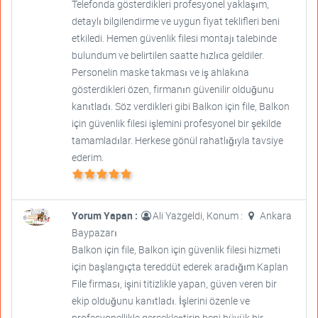
Telefonda gösterdikleri profesyonel yaklaşım,
detaylı bilgilendirme ve uygun fiyat teklifleri beni
etkiledi. Hemen güvenlik filesi montajı talebinde
bulundum ve belirtilen saatte hızlıca geldiler.
Personelin maske takması ve iş ahlakına
gösterdikleri özen, firmanın güvenilir olduğunu
kanıtladı. Söz verdikleri gibi Balkon için file, Balkon
için güvenlik filesi işlemini profesyonel bir şekilde
tamamladılar. Herkese gönül rahatlığıyla tavsiye
ederim.
Yorum Yapan :
Ali Yazgeldi, Konum :
Ankara
Baypazarı
Balkon için file, Balkon için güvenlik filesi hizmeti
için başlangıçta tereddüt ederek aradığım Kaplan
File firması, işini titizlikle yapan, güven veren bir
ekip olduğunu kanıtladı. İşlerini özenle ve
profesyonellikle gerçekleştirip beni büyük bir