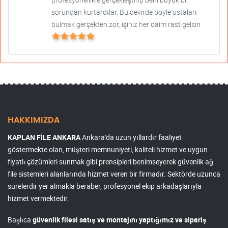
sorundan kurtardılar. Bu devirde böyle ustaları
bulmak gerçekten zor, işiniz her daim rast gelsin
HAKKIMIZDA
KAPLAN FİLE ANKARA
Ankara'da uzun yıllardır faaliyet
göstermekte olan, müşteri memnuniyeti, kaliteli hizmet ve uygun
fiyatlı çözümleri sunmak gibi prensipleri benimseyerek güvenlik ağ
file sistemleri alanlarında hizmet veren bir firmadır. Sektörde uzunca
sürelerdir yer almakla beraber, profesyonel ekip arkadaşlarıyla
hizmet vermektedir.
Başlıca
güvenlik filesi satış ve montajını yaptığımız ve sipariş