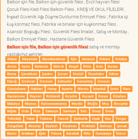
Balkon için file, Balkon için güvenlik filesi , Evcil hayvan filesi
Çocuk Filesi Kedi Filesi Balkon Filesi , KREŞ VE OKUL FİLELERİ ,
İnşaat Güvenlik Ağı Düşme Durdurma Emniyet Filesi , Fabrika içi
kuş konmaz filesi, Fabrika ve binalar için kuşkonmaz filesi ,
Asansör Boşluğu Filesi , Güvenlik Filesi İmalat , Satış ve Montajı ,
Balkon Emniyet Filesi , Hastane Güvenlik Filesi
Balkon için file, Balkon için güvenlik filesi
satış ve montajı
yaptığımız şehirler;
Adana
Adıyaman
Afyonkarahisar
Ağrı
Amasya
Ankara
Antalya
Artvin
Aydın
Balıkesir
Bilecik
Bingöl
Bitlis
Bolu
Burdur
Bursa
Çanakkale
Çankırı
Çorum
Denizli
Diyarbakır
Edirne
Elazığ
Erzincan
Erzurum
Eskişehir
Gaziantep
Giresun
Gümüşhane
Hakkari
Hatay
Isparta
Mersin
İstanbul
İzmir
Kars
Kastamonu
Kayseri
Kırklareli
Kırşehir
Kocaeli
Konya
Kütahya
Malatya
Manisa
Kahramanmaraş
Mardin
Muğla
Muş
Nevşehir
Niğde
Ordu
Rize
Sakarya
Samsun
Siirt
Sinop
Sivas
Tekirdağ
Tokat
Trabzon
Tunceli
Şanlıurfa
Uşak
Van
Yozgat
Zonguldak
Aksaray
Bayburt
Karaman
Kırıkkale
Batman
Şırnak
Bartın
Ardahan
Iğdır
Yalova
Karabük
Kilis
Osmaniye
Düzce