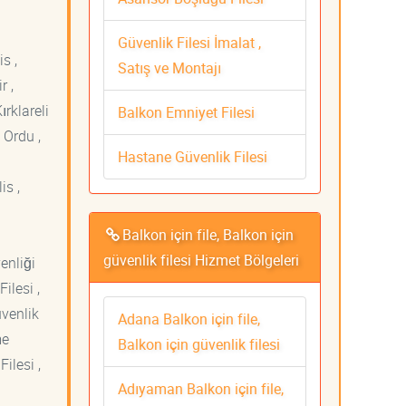
Güvenlik Filesi İmalat ,
s ,
Satış ve Montajı
r ,
ırklareli
Balkon Emniyet Filesi
 Ordu ,
Hastane Güvenlik Filesi
is ,
Balkon için file, Balkon için
güvenlik filesi Hizmet Bölgeleri
venliği
ilesi ,
üvenlik
Adana Balkon için file,
me
Balkon için güvenlik filesi
ilesi ,
Adıyaman Balkon için file,