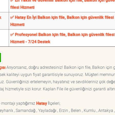
✅ En Yakın ve Güvenilir Balkon için file, Balkon için güve
filesi Hizmeti
k
✅ Hatay En İyi Balkon için file, Balkon için güvenlik filesi
Hizmeti
✅ Profesyonel Balkon için file, Balkon için güvenlik filesi
Hizmeti - 7/24 Destek
çısı
Arıyorsanız, doğru adrestesiniz! Balkon için file, Balkon için 
yüksek kaliteyi uygun fiyat garantisiyle sunuyoruz. Müşteri memnun
z. Güvenliğinizi ertelemeyin, hayatınız ve sevdikleriniz çok değer
 hizmetiyle sizi korur. Kaplan File ile güvenliğinizi garanti altın
e montajı yaptığımız
Hatay
İlçeleri;
Reyhanlı , Samandağ , Yayladağı , Erzin , Belen , Kumlu , Antakya ,