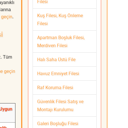
Filesi
ayanıklı
larına
Kuş Filesi, Kuş Önleme
 geçin
.
Filesi
i
Apartman Boşluk Filesi,
Merdiven Filesi
uz. Tüm
Halı Saha Üstü File
me geçin
Havuz Emniyet Filesi
Raf Koruma Filesi
Güvenlik Filesi Satış ve
e Uygun
Montajı Kurulumu
Galeri Boşluğu Filesi