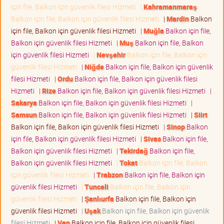
için file, Balkon için güvenlik filesi Hizmeti
|
Kahramanmaraş
Balkon için file, Balkon için güvenlik filesi Hizmeti
|
Mardin
Balkon
için file, Balkon için güvenlik filesi Hizmeti
|
Muğla
Balkon için file,
Balkon için güvenlik filesi Hizmeti
|
Muş
Balkon için file, Balkon
için güvenlik filesi Hizmeti
|
Nevşehir
Balkon için file, Balkon için
güvenlik filesi Hizmeti
|
Niğde
Balkon için file, Balkon için güvenlik
filesi Hizmeti
|
Ordu
Balkon için file, Balkon için güvenlik filesi
Hizmeti
|
Rize
Balkon için file, Balkon için güvenlik filesi Hizmeti
|
Sakarya
Balkon için file, Balkon için güvenlik filesi Hizmeti
|
Samsun
Balkon için file, Balkon için güvenlik filesi Hizmeti
|
Siirt
Balkon için file, Balkon için güvenlik filesi Hizmeti
|
Sinop
Balkon
için file, Balkon için güvenlik filesi Hizmeti
|
Sivas
Balkon için file,
Balkon için güvenlik filesi Hizmeti
|
Tekirdağ
Balkon için file,
Balkon için güvenlik filesi Hizmeti
|
Tokat
Balkon için file, Balkon
için güvenlik filesi Hizmeti
|
Trabzon
Balkon için file, Balkon için
güvenlik filesi Hizmeti
|
Tunceli
Balkon için file, Balkon için
güvenlik filesi Hizmeti
|
Şanlıurfa
Balkon için file, Balkon için
güvenlik filesi Hizmeti
|
Uşak
Balkon için file, Balkon için güvenlik
filesi Hizmeti
|
Van
Balkon için file, Balkon için güvenlik filesi