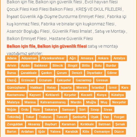
Balkon için file, Balkon için güvenlik filesi , Evcil hayvan filesi
Çocuk Filesi Kedi Filesi Balkon Filesi , KREŞ VE OKUL FİLELERİ ,
İnşaat Güvenlik Ağı Düşme Durdurma Emniyet Filesi , Fabrika içi
kuş konmaz filesi, Fabrika ve binalar için kuşkonmaz filesi ,
Asansör Boşluğu Filesi , Güvenlik Filesi İmalat , Satış ve Montajı ,
Balkon Emniyet Filesi , Hastane Güvenlik Filesi
Balkon için file, Balkon için güvenlik filesi
satış ve montajı
yaptığımız şehirler;
Adana
Adıyaman
Afyonkarahisar
Ağrı
Amasya
Ankara
Antalya
Artvin
Aydın
Balıkesir
Bilecik
Bingöl
Bitlis
Bolu
Burdur
Bursa
Çanakkale
Çankırı
Çorum
Denizli
Diyarbakır
Edirne
Elazığ
Erzincan
Erzurum
Eskişehir
Gaziantep
Giresun
Gümüşhane
Hakkari
Hatay
Isparta
Mersin
İstanbul
İzmir
Kars
Kastamonu
Kayseri
Kırklareli
Kırşehir
Kocaeli
Konya
Kütahya
Malatya
Manisa
Kahramanmaraş
Mardin
Muğla
Muş
Nevşehir
Niğde
Ordu
Rize
Sakarya
Samsun
Siirt
Sinop
Sivas
Tekirdağ
Tokat
Trabzon
Tunceli
Şanlıurfa
Uşak
Van
Yozgat
Zonguldak
Aksaray
Bayburt
Karaman
Kırıkkale
Batman
Şırnak
Bartın
Ardahan
Iğdır
Yalova
Karabük
Kilis
Osmaniye
Düzce