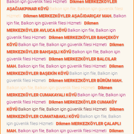
Balkon için güvenlik filesi Hizmeti
Dikmen MERKEZKÖYLER
AŞAĞIAKPINAR KÖYÜ
Balkon için file, Balkon için güvenlik filesi
Hizmeti
Dikmen MERKEZKÖYLER AŞAĞIDARIÇAY MAH.
Balkon
için file, Balkon için güvenlik filesi Hizmeti
Dikmen
MERKEZKÖYLER AVLUCA KÖYÜ
Balkon için file, Balkon için
güvenlik filesi Hizmeti
Dikmen MERKEZKÖYLER BAHÇEKÖY
KÖYÜ
Balkon için file, Balkon için güvenlik filesi Hizmeti
Dikmen
MERKEZKÖYLER BAHŞAŞLI KÖYÜ
Balkon için file, Balkon için
güvenlik filesi Hizmeti
Dikmen MERKEZKÖYLER BALCILAR
MAH.
Balkon için file, Balkon için güvenlik filesi Hizmeti
Dikmen
MERKEZKÖYLER BAŞEKİN KÖYÜ
Balkon için file, Balkon için
güvenlik filesi Hizmeti
Dikmen MERKEZKÖYLER BÜRÜM MAH.
Balkon için file, Balkon için güvenlik filesi Hizmeti
Dikmen
MERKEZKÖYLER CUMAKAYALI KÖYÜ
Balkon için file, Balkon için
güvenlik filesi Hizmeti
Dikmen MERKEZKÖYLER CUMAKÖY
KÖYÜ
Balkon için file, Balkon için güvenlik filesi Hizmeti
Dikmen
MERKEZKÖYLER CUMATABAKLI KÖYÜ
Balkon için file, Balkon
için güvenlik filesi Hizmeti
Dikmen MERKEZKÖYLER ÇALAPLI
MAH.
Balkon için file, Balkon için güvenlik filesi Hizmeti
Dikmen