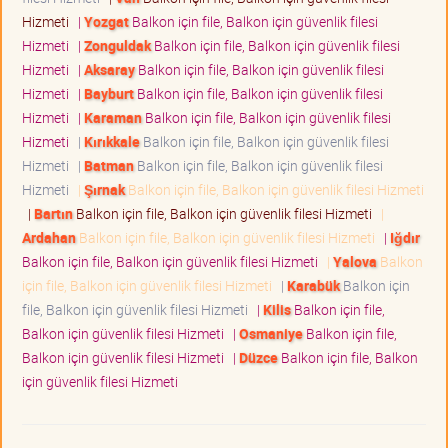
Hizmeti
|
Yozgat
Balkon için file, Balkon için güvenlik filesi
Hizmeti
|
Zonguldak
Balkon için file, Balkon için güvenlik filesi
Hizmeti
|
Aksaray
Balkon için file, Balkon için güvenlik filesi
Hizmeti
|
Bayburt
Balkon için file, Balkon için güvenlik filesi
Hizmeti
|
Karaman
Balkon için file, Balkon için güvenlik filesi
Hizmeti
|
Kırıkkale
Balkon için file, Balkon için güvenlik filesi
Hizmeti
|
Batman
Balkon için file, Balkon için güvenlik filesi
Hizmeti
|
Şırnak
Balkon için file, Balkon için güvenlik filesi Hizmeti
|
Bartın
Balkon için file, Balkon için güvenlik filesi Hizmeti
|
Ardahan
Balkon için file, Balkon için güvenlik filesi Hizmeti
|
Iğdır
Balkon için file, Balkon için güvenlik filesi Hizmeti
|
Yalova
Balkon
için file, Balkon için güvenlik filesi Hizmeti
|
Karabük
Balkon için
file, Balkon için güvenlik filesi Hizmeti
|
Kilis
Balkon için file,
Balkon için güvenlik filesi Hizmeti
|
Osmaniye
Balkon için file,
Balkon için güvenlik filesi Hizmeti
|
Düzce
Balkon için file, Balkon
için güvenlik filesi Hizmeti