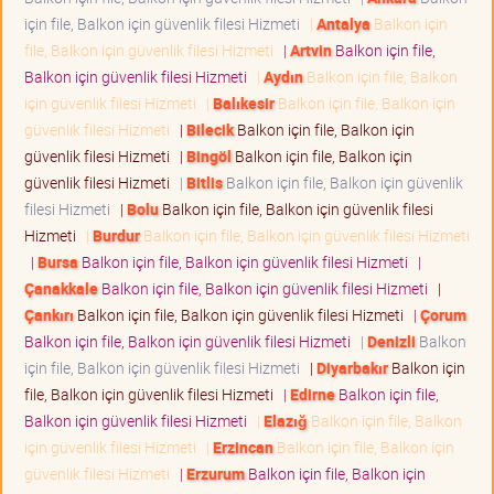
için file, Balkon için güvenlik filesi Hizmeti
|
Antalya
Balkon için
file, Balkon için güvenlik filesi Hizmeti
|
Artvin
Balkon için file,
Balkon için güvenlik filesi Hizmeti
|
Aydın
Balkon için file, Balkon
için güvenlik filesi Hizmeti
|
Balıkesir
Balkon için file, Balkon için
güvenlik filesi Hizmeti
|
Bilecik
Balkon için file, Balkon için
güvenlik filesi Hizmeti
|
Bingöl
Balkon için file, Balkon için
güvenlik filesi Hizmeti
|
Bitlis
Balkon için file, Balkon için güvenlik
filesi Hizmeti
|
Bolu
Balkon için file, Balkon için güvenlik filesi
Hizmeti
|
Burdur
Balkon için file, Balkon için güvenlik filesi Hizmeti
|
Bursa
Balkon için file, Balkon için güvenlik filesi Hizmeti
|
Çanakkale
Balkon için file, Balkon için güvenlik filesi Hizmeti
|
Çankırı
Balkon için file, Balkon için güvenlik filesi Hizmeti
|
Çorum
Balkon için file, Balkon için güvenlik filesi Hizmeti
|
Denizli
Balkon
için file, Balkon için güvenlik filesi Hizmeti
|
Diyarbakır
Balkon için
file, Balkon için güvenlik filesi Hizmeti
|
Edirne
Balkon için file,
Balkon için güvenlik filesi Hizmeti
|
Elazığ
Balkon için file, Balkon
için güvenlik filesi Hizmeti
|
Erzincan
Balkon için file, Balkon için
güvenlik filesi Hizmeti
|
Erzurum
Balkon için file, Balkon için