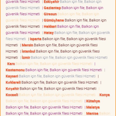
güvenlik filesi Hizmeti
|
Eskişehir
Balkon için file, Balkon için
güvenlik filesi Hizmeti
|
Gaziantep
Balkon için file, Balkon için
güvenlik filesi Hizmeti
|
Giresun
Balkon için file, Balkon için
güvenlik filesi Hizmeti
|
Gümüşhane
Balkon için file, Balkon için
güvenlik filesi Hizmeti
|
Hakkari
Balkon için file, Balkon için
güvenlik filesi Hizmeti
|
Hatay
Balkon için file, Balkon için güvenlik
filesi Hizmeti
|
Isparta
Balkon için file, Balkon için güvenlik filesi
Hizmeti
|
Mersin
Balkon için file, Balkon için güvenlik filesi
Hizmeti
|
İstanbul
Balkon için file, Balkon için güvenlik filesi
Hizmeti
|
İzmir
Balkon için file, Balkon için güvenlik filesi Hizmeti
|
Kars
Balkon için file, Balkon için güvenlik filesi Hizmeti
|
Kastamonu
Balkon için file, Balkon için güvenlik filesi Hizmeti
|
Kayseri
Balkon için file, Balkon için güvenlik filesi Hizmeti
|
Kırklareli
Balkon için file, Balkon için güvenlik filesi Hizmeti
|
Kırşehir
Balkon için file, Balkon için güvenlik filesi Hizmeti
|
Kocaeli
Balkon için file, Balkon için güvenlik filesi Hizmeti
|
Konya
Balkon için file, Balkon için güvenlik filesi Hizmeti
|
Kütahya
Balkon için file, Balkon için güvenlik filesi Hizmeti
|
Malatya
Balkon için file, Balkon için güvenlik filesi Hizmeti
|
Manisa
Balkon