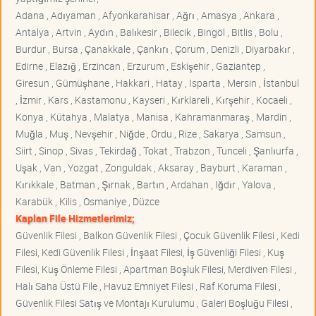
Adana , Adıyaman , Afyonkarahisar , Ağrı , Amasya , Ankara ,
Antalya , Artvin , Aydın , Balıkesir , Bilecik , Bingöl , Bitlis , Bolu ,
Burdur , Bursa , Çanakkale , Çankırı , Çorum , Denizli , Diyarbakır ,
Edirne , Elazığ , Erzincan , Erzurum , Eskişehir , Gaziantep ,
Giresun , Gümüşhane , Hakkari , Hatay , Isparta , Mersin , İstanbul
, İzmir , Kars , Kastamonu , Kayseri , Kırklareli , Kırşehir , Kocaeli ,
Konya , Kütahya , Malatya , Manisa , Kahramanmaraş , Mardin ,
Muğla , Muş , Nevşehir , Niğde , Ordu , Rize , Sakarya , Samsun ,
Siirt , Sinop , Sivas , Tekirdağ , Tokat , Trabzon , Tunceli , Şanlıurfa ,
Uşak , Van , Yozgat , Zonguldak , Aksaray , Bayburt , Karaman ,
Kırıkkale , Batman , Şırnak , Bartın , Ardahan , Iğdır , Yalova ,
Karabük , Kilis , Osmaniye , Düzce
Kaplan File Hizmetlerimiz;
Güvenlik Filesi , Balkon Güvenlik Filesi , Çocuk Güvenlik Filesi , Kedi
Filesi, Kedi Güvenlik Filesi , İnşaat Filesi, İş Güvenliği Filesi , Kuş
Filesi, Kuş Önleme Filesi , Apartman Boşluk Filesi, Merdiven Filesi ,
Halı Saha Üstü File , Havuz Emniyet Filesi , Raf Koruma Filesi ,
Güvenlik Filesi Satış ve Montajı Kurulumu , Galeri Boşluğu Filesi ,