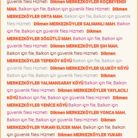
güvenlik filesi Hizmeti
Dikmen MERKEZKÖYLER KÖÇBEYENDİ
MAH.
Balkon için file, Balkon için güvenlik filesi Hizmeti
Dikmen
MERKEZKÖYLER ORTA MAH.
Balkon için file, Balkon için güvenlik
filesi Hizmeti
Dikmen MERKEZKÖYLER SALMANLI MAH.
Balkon
için file, Balkon için güvenlik filesi Hizmeti
Dikmen
MERKEZKÖYLER SÖGÜTLÜ MAH.
Balkon için file, Balkon için
güvenlik filesi Hizmeti
Dikmen MERKEZKÖYLER ŞIH MAH.
Balkon için file, Balkon için güvenlik filesi Hizmeti
Dikmen
MERKEZKÖYLER TEPEKÖY KÖYÜ
Balkon için file, Balkon için
güvenlik filesi Hizmeti
Dikmen MERKEZKÖYLER ULUKÖY KÖYÜ
Balkon için file, Balkon için güvenlik filesi Hizmeti
Dikmen
MERKEZKÖYLER YALMANSARAY KÖYÜ
Balkon için file, Balkon
için güvenlik filesi Hizmeti
Dikmen MERKEZKÖYLER YAYLACILI
KÖYÜ
Balkon için file, Balkon için güvenlik filesi Hizmeti
Dikmen
MERKEZKÖYLER YENİCE KÖYÜ
Balkon için file, Balkon için
güvenlik filesi Hizmeti
Dikmen MERKEZKÖYLER YONCA MAH.
Balkon için file, Balkon için güvenlik filesi Hizmeti
Dikmen
MERKEZKÖYLER YUKARI ELİCEK MAH.
Balkon için file, Balkon
için güvenlik filesi Hizmeti
Dikmen MERKEZKÖYLER YUKARI