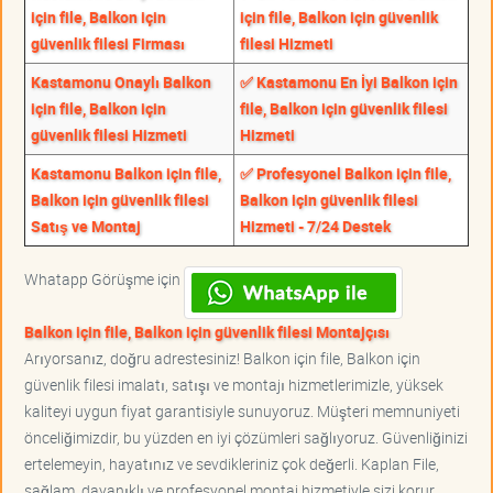
için file, Balkon için
için file, Balkon için güvenlik
güvenlik filesi Firması
filesi Hizmeti
Kastamonu Onaylı Balkon
✅ Kastamonu En İyi Balkon için
için file, Balkon için
file, Balkon için güvenlik filesi
güvenlik filesi Hizmeti
Hizmeti
Kastamonu Balkon için file,
✅ Profesyonel Balkon için file,
Balkon için güvenlik filesi
Balkon için güvenlik filesi
Satış ve Montaj
Hizmeti - 7/24 Destek
Whatapp Görüşme için
Balkon için file, Balkon için güvenlik filesi Montajçısı
Arıyorsanız, doğru adrestesiniz! Balkon için file, Balkon için
güvenlik filesi imalatı, satışı ve montajı hizmetlerimizle, yüksek
kaliteyi uygun fiyat garantisiyle sunuyoruz. Müşteri memnuniyeti
önceliğimizdir, bu yüzden en iyi çözümleri sağlıyoruz. Güvenliğinizi
ertelemeyin, hayatınız ve sevdikleriniz çok değerli. Kaplan File,
sağlam, dayanıklı ve profesyonel montaj hizmetiyle sizi korur.