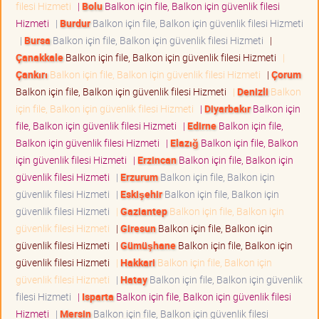
filesi Hizmeti
|
Bolu
Balkon için file, Balkon için güvenlik filesi
Hizmeti
|
Burdur
Balkon için file, Balkon için güvenlik filesi Hizmeti
|
Bursa
Balkon için file, Balkon için güvenlik filesi Hizmeti
|
Çanakkale
Balkon için file, Balkon için güvenlik filesi Hizmeti
|
Çankırı
Balkon için file, Balkon için güvenlik filesi Hizmeti
|
Çorum
Balkon için file, Balkon için güvenlik filesi Hizmeti
|
Denizli
Balkon
için file, Balkon için güvenlik filesi Hizmeti
|
Diyarbakır
Balkon için
file, Balkon için güvenlik filesi Hizmeti
|
Edirne
Balkon için file,
Balkon için güvenlik filesi Hizmeti
|
Elazığ
Balkon için file, Balkon
için güvenlik filesi Hizmeti
|
Erzincan
Balkon için file, Balkon için
güvenlik filesi Hizmeti
|
Erzurum
Balkon için file, Balkon için
güvenlik filesi Hizmeti
|
Eskişehir
Balkon için file, Balkon için
güvenlik filesi Hizmeti
|
Gaziantep
Balkon için file, Balkon için
güvenlik filesi Hizmeti
|
Giresun
Balkon için file, Balkon için
güvenlik filesi Hizmeti
|
Gümüşhane
Balkon için file, Balkon için
güvenlik filesi Hizmeti
|
Hakkari
Balkon için file, Balkon için
güvenlik filesi Hizmeti
|
Hatay
Balkon için file, Balkon için güvenlik
filesi Hizmeti
|
Isparta
Balkon için file, Balkon için güvenlik filesi
Hizmeti
|
Mersin
Balkon için file, Balkon için güvenlik filesi