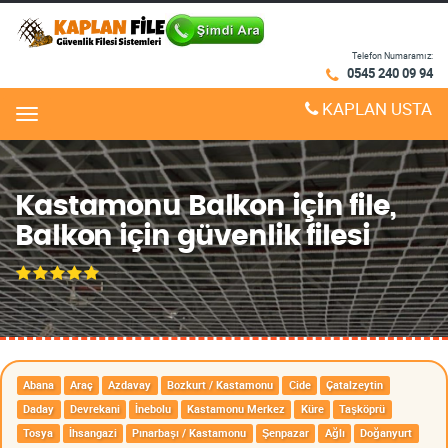
Telefon Numaramız:
0545 240 09 94
KAPLAN USTA
Menu
Kastamonu Balkon için file,
Balkon için güvenlik filesi
Abana
Araç
Azdavay
Bozkurt / Kastamonu
Cide
Çatalzeytin
Daday
Devrekani
İnebolu
Kastamonu Merkez
Küre
Taşköprü
Tosya
İhsangazi
Pınarbaşı / Kastamonu
Şenpazar
Ağlı
Doğanyurt