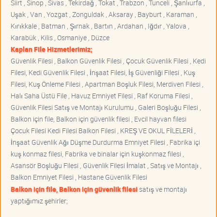
Siirt , Sinop , Sivas , Tekirdağ , Tokat , Trabzon , Tunceli , Şanlıurfa ,
Uşak , Van , Yozgat , Zonguldak , Aksaray , Bayburt , Karaman ,
Kırıkkale , Batman , Şırnak , Bartın , Ardahan , Iğdır , Yalova ,
Karabük , Kilis , Osmaniye , Düzce
Kaplan File Hizmetlerimiz;
Güvenlik Filesi , Balkon Güvenlik Filesi , Çocuk Güvenlik Filesi , Kedi
Filesi, Kedi Güvenlik Filesi , İnşaat Filesi, İş Güvenliği Filesi , Kuş
Filesi, Kuş Önleme Filesi , Apartman Boşluk Filesi, Merdiven Filesi ,
Halı Saha Üstü File , Havuz Emniyet Filesi , Raf Koruma Filesi ,
Güvenlik Filesi Satış ve Montajı Kurulumu , Galeri Boşluğu Filesi ,
Balkon için file, Balkon için güvenlik filesi , Evcil hayvan filesi
Çocuk Filesi Kedi Filesi Balkon Filesi , KREŞ VE OKUL FİLELERİ ,
İnşaat Güvenlik Ağı Düşme Durdurma Emniyet Filesi , Fabrika içi
kuş konmaz filesi, Fabrika ve binalar için kuşkonmaz filesi ,
Asansör Boşluğu Filesi , Güvenlik Filesi İmalat , Satış ve Montajı ,
Balkon Emniyet Filesi , Hastane Güvenlik Filesi
Balkon için file, Balkon için güvenlik filesi
satış ve montajı
yaptığımız şehirler;