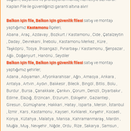
Kaplan File ile güvenliğinizi garanti altına alın!
Balkon için file, Balkon için güvenlik filesi
satış ve montajı
yaptığımız
Kastamonu
İlçeleri;
Abana , Araç , Azdavay , Bozkurt / Kastamonu , Cide , Çatalzeytin
, Daday , Devrekani , İnebolu , Kastamonu Merkez , Küre ,
Taşköprü , Tosya , İhsangazi , Pınarbaşı / Kastamonu , Şenpazar ,
Ağlı , Doğanyurt , Hanönü , Seydiler
Balkon için file, Balkon için güvenlik filesi
satış ve montajı
yaptığımız şehirler;
Adana , Adıyaman , Afyonkarahisar , Ağrı , Amasya , Ankara ,
Antalya , Artvin , Aydın , Balıkesir , Bilecik , Bingöl , Bitlis , Bolu ,
Burdur , Bursa , Çanakkale , Çankırı , Çorum , Denizli , Diyarbakır ,
Edirne , Elazığ , Erzincan , Erzurum , Eskişehir , Gaziantep ,
Giresun , Gümüşhane , Hakkari , Hatay , Isparta , Mersin , İstanbul
, İzmir , Kars , Kastamonu , Kayseri , Kırklareli , Kırşehir , Kocaeli ,
Konya , Kütahya , Malatya , Manisa , Kahramanmaraş , Mardin ,
Muğla , Muş , Nevşehir , Niğde , Ordu , Rize , Sakarya , Samsun ,