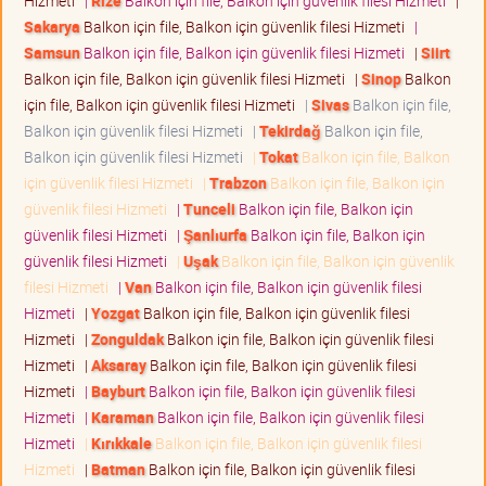
Hizmeti
|
Rize
Balkon için file, Balkon için güvenlik filesi Hizmeti
|
Sakarya
Balkon için file, Balkon için güvenlik filesi Hizmeti
|
Samsun
Balkon için file, Balkon için güvenlik filesi Hizmeti
|
Siirt
Balkon için file, Balkon için güvenlik filesi Hizmeti
|
Sinop
Balkon
için file, Balkon için güvenlik filesi Hizmeti
|
Sivas
Balkon için file,
Balkon için güvenlik filesi Hizmeti
|
Tekirdağ
Balkon için file,
Balkon için güvenlik filesi Hizmeti
|
Tokat
Balkon için file, Balkon
için güvenlik filesi Hizmeti
|
Trabzon
Balkon için file, Balkon için
güvenlik filesi Hizmeti
|
Tunceli
Balkon için file, Balkon için
güvenlik filesi Hizmeti
|
Şanlıurfa
Balkon için file, Balkon için
güvenlik filesi Hizmeti
|
Uşak
Balkon için file, Balkon için güvenlik
filesi Hizmeti
|
Van
Balkon için file, Balkon için güvenlik filesi
Hizmeti
|
Yozgat
Balkon için file, Balkon için güvenlik filesi
Hizmeti
|
Zonguldak
Balkon için file, Balkon için güvenlik filesi
Hizmeti
|
Aksaray
Balkon için file, Balkon için güvenlik filesi
Hizmeti
|
Bayburt
Balkon için file, Balkon için güvenlik filesi
Hizmeti
|
Karaman
Balkon için file, Balkon için güvenlik filesi
Hizmeti
|
Kırıkkale
Balkon için file, Balkon için güvenlik filesi
Hizmeti
|
Batman
Balkon için file, Balkon için güvenlik filesi