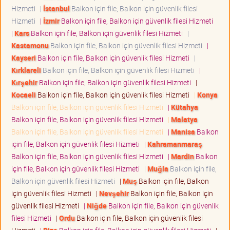
Hizmeti
|
İstanbul
Balkon için file, Balkon için güvenlik filesi
Hizmeti
|
İzmir
Balkon için file, Balkon için güvenlik filesi Hizmeti
|
Kars
Balkon için file, Balkon için güvenlik filesi Hizmeti
|
Kastamonu
Balkon için file, Balkon için güvenlik filesi Hizmeti
|
Kayseri
Balkon için file, Balkon için güvenlik filesi Hizmeti
|
Kırklareli
Balkon için file, Balkon için güvenlik filesi Hizmeti
|
Kırşehir
Balkon için file, Balkon için güvenlik filesi Hizmeti
|
Kocaeli
Balkon için file, Balkon için güvenlik filesi Hizmeti
|
Konya
Balkon için file, Balkon için güvenlik filesi Hizmeti
|
Kütahya
Balkon için file, Balkon için güvenlik filesi Hizmeti
|
Malatya
Balkon için file, Balkon için güvenlik filesi Hizmeti
|
Manisa
Balkon
için file, Balkon için güvenlik filesi Hizmeti
|
Kahramanmaraş
Balkon için file, Balkon için güvenlik filesi Hizmeti
|
Mardin
Balkon
için file, Balkon için güvenlik filesi Hizmeti
|
Muğla
Balkon için file,
Balkon için güvenlik filesi Hizmeti
|
Muş
Balkon için file, Balkon
için güvenlik filesi Hizmeti
|
Nevşehir
Balkon için file, Balkon için
güvenlik filesi Hizmeti
|
Niğde
Balkon için file, Balkon için güvenlik
filesi Hizmeti
|
Ordu
Balkon için file, Balkon için güvenlik filesi