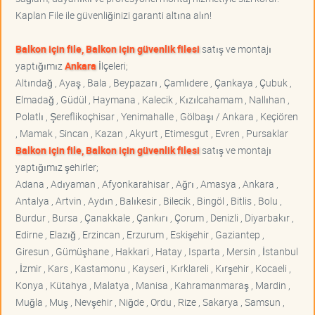
Kaplan File ile güvenliğinizi garanti altına alın!
Balkon için file, Balkon için güvenlik filesi
satış ve montajı
yaptığımız
Ankara
İlçeleri;
Altındağ , Ayaş , Bala , Beypazarı , Çamlıdere , Çankaya , Çubuk ,
Elmadağ , Güdül , Haymana , Kalecik , Kızılcahamam , Nallıhan ,
Polatlı , Şereflikoçhisar , Yenimahalle , Gölbaşı / Ankara , Keçiören
, Mamak , Sincan , Kazan , Akyurt , Etimesgut , Evren , Pursaklar
Balkon için file, Balkon için güvenlik filesi
satış ve montajı
yaptığımız şehirler;
Adana , Adıyaman , Afyonkarahisar , Ağrı , Amasya , Ankara ,
Antalya , Artvin , Aydın , Balıkesir , Bilecik , Bingöl , Bitlis , Bolu ,
Burdur , Bursa , Çanakkale , Çankırı , Çorum , Denizli , Diyarbakır ,
Edirne , Elazığ , Erzincan , Erzurum , Eskişehir , Gaziantep ,
Giresun , Gümüşhane , Hakkari , Hatay , Isparta , Mersin , İstanbul
, İzmir , Kars , Kastamonu , Kayseri , Kırklareli , Kırşehir , Kocaeli ,
Konya , Kütahya , Malatya , Manisa , Kahramanmaraş , Mardin ,
Muğla , Muş , Nevşehir , Niğde , Ordu , Rize , Sakarya , Samsun ,