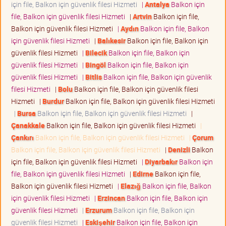
için file, Balkon için güvenlik filesi Hizmeti
|
Antalya
Balkon için
file, Balkon için güvenlik filesi Hizmeti
|
Artvin
Balkon için file,
Balkon için güvenlik filesi Hizmeti
|
Aydın
Balkon için file, Balkon
için güvenlik filesi Hizmeti
|
Balıkesir
Balkon için file, Balkon için
güvenlik filesi Hizmeti
|
Bilecik
Balkon için file, Balkon için
güvenlik filesi Hizmeti
|
Bingöl
Balkon için file, Balkon için
güvenlik filesi Hizmeti
|
Bitlis
Balkon için file, Balkon için güvenlik
filesi Hizmeti
|
Bolu
Balkon için file, Balkon için güvenlik filesi
Hizmeti
|
Burdur
Balkon için file, Balkon için güvenlik filesi Hizmeti
|
Bursa
Balkon için file, Balkon için güvenlik filesi Hizmeti
|
Çanakkale
Balkon için file, Balkon için güvenlik filesi Hizmeti
|
Çankırı
Balkon için file, Balkon için güvenlik filesi Hizmeti
|
Çorum
Balkon için file, Balkon için güvenlik filesi Hizmeti
|
Denizli
Balkon
için file, Balkon için güvenlik filesi Hizmeti
|
Diyarbakır
Balkon için
file, Balkon için güvenlik filesi Hizmeti
|
Edirne
Balkon için file,
Balkon için güvenlik filesi Hizmeti
|
Elazığ
Balkon için file, Balkon
için güvenlik filesi Hizmeti
|
Erzincan
Balkon için file, Balkon için
güvenlik filesi Hizmeti
|
Erzurum
Balkon için file, Balkon için
güvenlik filesi Hizmeti
|
Eskişehir
Balkon için file, Balkon için