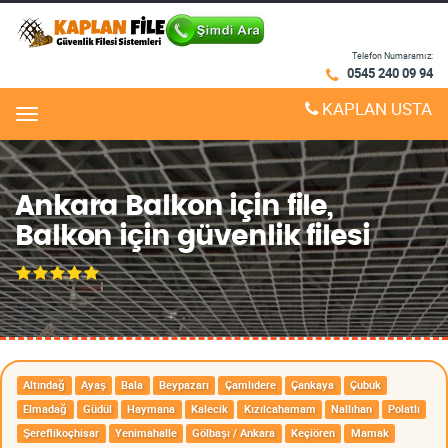
Telefon Numaramız:
0545 240 09 94
KAPLAN USTA
Menu
Ankara Balkon için file,
Balkon için güvenlik filesi
Altındağ
Ayaş
Bala
Beypazarı
Çamlıdere
Çankaya
Çubuk
Elmadağ
Güdül
Haymana
Kalecik
Kızılcahamam
Nallıhan
Polatlı
Şereflikoçhisar
Yenimahalle
Gölbaşı / Ankara
Keçiören
Mamak