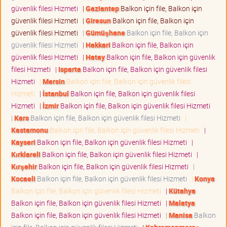
güvenlik filesi Hizmeti
|
Gaziantep
Balkon için file, Balkon için
güvenlik filesi Hizmeti
|
Giresun
Balkon için file, Balkon için
güvenlik filesi Hizmeti
|
Gümüşhane
Balkon için file, Balkon için
güvenlik filesi Hizmeti
|
Hakkari
Balkon için file, Balkon için
güvenlik filesi Hizmeti
|
Hatay
Balkon için file, Balkon için güvenlik
filesi Hizmeti
|
Isparta
Balkon için file, Balkon için güvenlik filesi
Hizmeti
|
Mersin
Balkon için file, Balkon için güvenlik filesi
Hizmeti
|
İstanbul
Balkon için file, Balkon için güvenlik filesi
Hizmeti
|
İzmir
Balkon için file, Balkon için güvenlik filesi Hizmeti
|
Kars
Balkon için file, Balkon için güvenlik filesi Hizmeti
|
Kastamonu
Balkon için file, Balkon için güvenlik filesi Hizmeti
|
Kayseri
Balkon için file, Balkon için güvenlik filesi Hizmeti
|
Kırklareli
Balkon için file, Balkon için güvenlik filesi Hizmeti
|
Kırşehir
Balkon için file, Balkon için güvenlik filesi Hizmeti
|
Kocaeli
Balkon için file, Balkon için güvenlik filesi Hizmeti
|
Konya
Balkon için file, Balkon için güvenlik filesi Hizmeti
|
Kütahya
Balkon için file, Balkon için güvenlik filesi Hizmeti
|
Malatya
Balkon için file, Balkon için güvenlik filesi Hizmeti
|
Manisa
Balkon