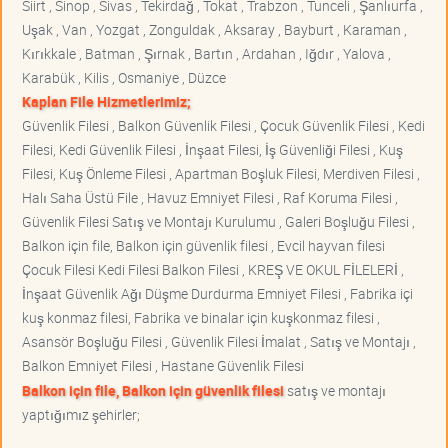
Siirt , Sinop , Sivas , Tekirdağ , Tokat , Trabzon , Tunceli , Şanlıurfa ,
Uşak , Van , Yozgat , Zonguldak , Aksaray , Bayburt , Karaman ,
Kırıkkale , Batman , Şırnak , Bartın , Ardahan , Iğdır , Yalova ,
Karabük , Kilis , Osmaniye , Düzce
Kaplan File Hizmetlerimiz;
Güvenlik Filesi , Balkon Güvenlik Filesi , Çocuk Güvenlik Filesi , Kedi
Filesi, Kedi Güvenlik Filesi , İnşaat Filesi, İş Güvenliği Filesi , Kuş
Filesi, Kuş Önleme Filesi , Apartman Boşluk Filesi, Merdiven Filesi ,
Halı Saha Üstü File , Havuz Emniyet Filesi , Raf Koruma Filesi ,
Güvenlik Filesi Satış ve Montajı Kurulumu , Galeri Boşluğu Filesi ,
Balkon için file, Balkon için güvenlik filesi , Evcil hayvan filesi
Çocuk Filesi Kedi Filesi Balkon Filesi , KREŞ VE OKUL FİLELERİ ,
İnşaat Güvenlik Ağı Düşme Durdurma Emniyet Filesi , Fabrika içi
kuş konmaz filesi, Fabrika ve binalar için kuşkonmaz filesi ,
Asansör Boşluğu Filesi , Güvenlik Filesi İmalat , Satış ve Montajı ,
Balkon Emniyet Filesi , Hastane Güvenlik Filesi
Balkon için file, Balkon için güvenlik filesi
satış ve montajı
yaptığımız şehirler;