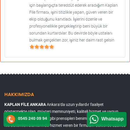
için başlangıçta tereddüt ederek aradığım Kaplan
File firması, işini titizlikle yapan, güven veren bir
ekip olduğunu kanıtladı. İşlerini özenle ve
profesyonellikle gerçekleştirip beni büyük bir
sorundan kurtardılar. Bu devirde böyle ustaları
bulmak gerçekten zor, işiniz her daim rast gelsin
HAKKIMIZDA
KAPLAN FİLE ANKARA
Ankara'da uzun yıllardır faaliyet
göstermekte olan, müşteri memnuniyeti, kaliteli hizmet ve uygun
fiyatlı çözümleri sunmak gibi prensipleri benimseyerek güvenlik ağ
0545 240 09 94
Whatsapp
file sistemleri alanlarında hizmet veren bir firmadır. Sektörde uzunca