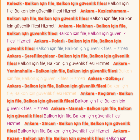
Kalecik - Balkon için file, Balkon için güvenlik filesi
Balkon için
file, Balkon için güvenlik filesi Hizmeti
Ankara - Kızılcahamam -
Balkon için file, Balkon için güvenlik filesi
Balkon için file, Balkon
için güvenlik filesi Hizmeti
Ankara - Nallıhan - Balkon için file,
Balkon için güvenlik filesi
Balkon için file, Balkon için güvenlik
filesi Hizmeti
Ankara - Polatlı - Balkon için file, Balkon için
güvenlik filesi
Balkon için file, Balkon için güvenlik filesi Hizmeti
Ankara - Şereflikoçhisar - Balkon için file, Balkon için güvenlik
filesi
Balkon için file, Balkon için güvenlik filesi Hizmeti
Ankara -
Yenimahalle - Balkon için file, Balkon için güvenlik filesi
Balkon
için file, Balkon için güvenlik filesi Hizmeti
Ankara - Gölbaşı /
Ankara - Balkon için file, Balkon için güvenlik filesi
Balkon için
file, Balkon için güvenlik filesi Hizmeti
Ankara - Keçiören - Balkon
için file, Balkon için güvenlik filesi
Balkon için file, Balkon için
güvenlik filesi Hizmeti
Ankara - Mamak - Balkon için file, Balkon
için güvenlik filesi
Balkon için file, Balkon için güvenlik filesi
Hizmeti
Ankara - Sincan - Balkon için file, Balkon için güvenlik
filesi
Balkon için file, Balkon için güvenlik filesi Hizmeti
Ankara -
Kazan - Balkon için file, Balkon için güvenlik filesi
Balkon için