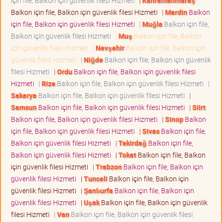
için file, Balkon için güvenlik filesi Hizmeti
|
Kahramanmaraş
Balkon için file, Balkon için güvenlik filesi Hizmeti
|
Mardin
Balkon
için file, Balkon için güvenlik filesi Hizmeti
|
Muğla
Balkon için file,
Balkon için güvenlik filesi Hizmeti
|
Muş
Balkon için file, Balkon
için güvenlik filesi Hizmeti
|
Nevşehir
Balkon için file, Balkon için
güvenlik filesi Hizmeti
|
Niğde
Balkon için file, Balkon için güvenlik
filesi Hizmeti
|
Ordu
Balkon için file, Balkon için güvenlik filesi
Hizmeti
|
Rize
Balkon için file, Balkon için güvenlik filesi Hizmeti
|
Sakarya
Balkon için file, Balkon için güvenlik filesi Hizmeti
|
Samsun
Balkon için file, Balkon için güvenlik filesi Hizmeti
|
Siirt
Balkon için file, Balkon için güvenlik filesi Hizmeti
|
Sinop
Balkon
için file, Balkon için güvenlik filesi Hizmeti
|
Sivas
Balkon için file,
Balkon için güvenlik filesi Hizmeti
|
Tekirdağ
Balkon için file,
Balkon için güvenlik filesi Hizmeti
|
Tokat
Balkon için file, Balkon
için güvenlik filesi Hizmeti
|
Trabzon
Balkon için file, Balkon için
güvenlik filesi Hizmeti
|
Tunceli
Balkon için file, Balkon için
güvenlik filesi Hizmeti
|
Şanlıurfa
Balkon için file, Balkon için
güvenlik filesi Hizmeti
|
Uşak
Balkon için file, Balkon için güvenlik
filesi Hizmeti
|
Van
Balkon için file, Balkon için güvenlik filesi