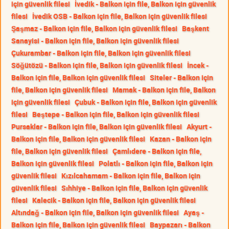
için güvenlik filesi
İvedik - Balkon için file, Balkon için güvenlik
filesi
İvedik OSB - Balkon için file, Balkon için güvenlik filesi
Şaşmaz - Balkon için file, Balkon için güvenlik filesi
Başkent
Sanayisi - Balkon için file, Balkon için güvenlik filesi
Çukurambar - Balkon için file, Balkon için güvenlik filesi
Söğütözü - Balkon için file, Balkon için güvenlik filesi
İncek -
Balkon için file, Balkon için güvenlik filesi
Siteler - Balkon için
file, Balkon için güvenlik filesi
Mamak - Balkon için file, Balkon
için güvenlik filesi
Çubuk - Balkon için file, Balkon için güvenlik
filesi
Beştepe - Balkon için file, Balkon için güvenlik filesi
Pursaklar - Balkon için file, Balkon için güvenlik filesi
Akyurt -
Balkon için file, Balkon için güvenlik filesi
Kazan - Balkon için
file, Balkon için güvenlik filesi
Çamlıdere - Balkon için file,
Balkon için güvenlik filesi
Polatlı - Balkon için file, Balkon için
güvenlik filesi
Kızılcahamam - Balkon için file, Balkon için
güvenlik filesi
Sıhhiye - Balkon için file, Balkon için güvenlik
filesi
Kalecik - Balkon için file, Balkon için güvenlik filesi
Altındağ - Balkon için file, Balkon için güvenlik filesi
Ayaş -
Balkon için file, Balkon için güvenlik filesi
Baypazarı - Balkon