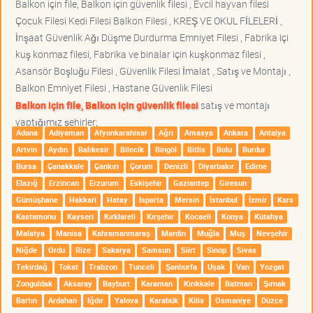
Balkon için file, Balkon için güvenlik filesi , Evcil hayvan filesi
Çocuk Filesi Kedi Filesi Balkon Filesi , KREŞ VE OKUL FİLELERİ ,
İnşaat Güvenlik Ağı Düşme Durdurma Emniyet Filesi , Fabrika içi
kuş konmaz filesi, Fabrika ve binalar için kuşkonmaz filesi ,
Asansör Boşluğu Filesi , Güvenlik Filesi İmalat , Satış ve Montajı ,
Balkon Emniyet Filesi , Hastane Güvenlik Filesi
Balkon için file, Balkon için güvenlik filesi
satış ve montajı
yaptığımız şehirler;
Adana
Adıyaman
Afyonkarahisar
Ağrı
Amasya
Ankara
Antalya
Artvin
Aydın
Balıkesir
Bilecik
Bingöl
Bitlis
Bolu
Burdur
Bursa
Çanakkale
Çankırı
Çorum
Denizli
Diyarbakır
Edirne
Elazığ
Erzincan
Erzurum
Eskişehir
Gaziantep
Giresun
Gümüşhane
Hakkari
Hatay
Isparta
Mersin
İstanbul
İzmir
Kars
Kastamonu
Kayseri
Kırklareli
Kırşehir
Kocaeli
Konya
Kütahya
Malatya
Manisa
Kahramanmaraş
Mardin
Muğla
Muş
Nevşehir
Niğde
Ordu
Rize
Sakarya
Samsun
Siirt
Sinop
Sivas
Tekirdağ
Tokat
Trabzon
Tunceli
Şanlıurfa
Uşak
Van
Yozgat
Zonguldak
Aksaray
Bayburt
Karaman
Kırıkkale
Batman
Şırnak
Bartın
Ardahan
Iğdır
Yalova
Karabük
Kilis
Osmaniye
Düzce