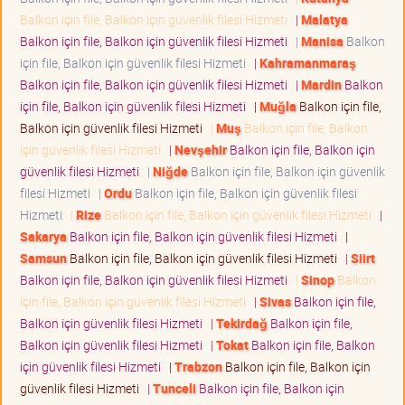
Balkon için file, Balkon için güvenlik filesi Hizmeti
|
Malatya
Balkon için file, Balkon için güvenlik filesi Hizmeti
|
Manisa
Balkon
için file, Balkon için güvenlik filesi Hizmeti
|
Kahramanmaraş
Balkon için file, Balkon için güvenlik filesi Hizmeti
|
Mardin
Balkon
için file, Balkon için güvenlik filesi Hizmeti
|
Muğla
Balkon için file,
Balkon için güvenlik filesi Hizmeti
|
Muş
Balkon için file, Balkon
için güvenlik filesi Hizmeti
|
Nevşehir
Balkon için file, Balkon için
güvenlik filesi Hizmeti
|
Niğde
Balkon için file, Balkon için güvenlik
filesi Hizmeti
|
Ordu
Balkon için file, Balkon için güvenlik filesi
Hizmeti
|
Rize
Balkon için file, Balkon için güvenlik filesi Hizmeti
|
Sakarya
Balkon için file, Balkon için güvenlik filesi Hizmeti
|
Samsun
Balkon için file, Balkon için güvenlik filesi Hizmeti
|
Siirt
Balkon için file, Balkon için güvenlik filesi Hizmeti
|
Sinop
Balkon
için file, Balkon için güvenlik filesi Hizmeti
|
Sivas
Balkon için file,
Balkon için güvenlik filesi Hizmeti
|
Tekirdağ
Balkon için file,
Balkon için güvenlik filesi Hizmeti
|
Tokat
Balkon için file, Balkon
için güvenlik filesi Hizmeti
|
Trabzon
Balkon için file, Balkon için
güvenlik filesi Hizmeti
|
Tunceli
Balkon için file, Balkon için