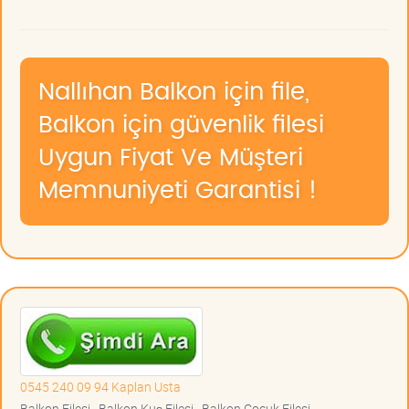
Nallıhan Balkon için file,
Balkon için güvenlik filesi
Uygun Fiyat Ve Müşteri
Memnuniyeti Garantisi !
0545 240 09 94 Kaplan Usta
Balkon Filesi , Balkon Kuş Filesi , Balkon Çocuk Filesi ,