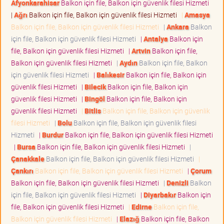
Afyonkarahisar
Balkon için file, Balkon için güvenlik filesi Hizmeti
|
Ağrı
Balkon için file, Balkon için güvenlik filesi Hizmeti
|
Amasya
Balkon için file, Balkon için güvenlik filesi Hizmeti
|
Ankara
Balkon
için file, Balkon için güvenlik filesi Hizmeti
|
Antalya
Balkon için
file, Balkon için güvenlik filesi Hizmeti
|
Artvin
Balkon için file,
Balkon için güvenlik filesi Hizmeti
|
Aydın
Balkon için file, Balkon
için güvenlik filesi Hizmeti
|
Balıkesir
Balkon için file, Balkon için
güvenlik filesi Hizmeti
|
Bilecik
Balkon için file, Balkon için
güvenlik filesi Hizmeti
|
Bingöl
Balkon için file, Balkon için
güvenlik filesi Hizmeti
|
Bitlis
Balkon için file, Balkon için güvenlik
filesi Hizmeti
|
Bolu
Balkon için file, Balkon için güvenlik filesi
Hizmeti
|
Burdur
Balkon için file, Balkon için güvenlik filesi Hizmeti
|
Bursa
Balkon için file, Balkon için güvenlik filesi Hizmeti
|
Çanakkale
Balkon için file, Balkon için güvenlik filesi Hizmeti
|
Çankırı
Balkon için file, Balkon için güvenlik filesi Hizmeti
|
Çorum
Balkon için file, Balkon için güvenlik filesi Hizmeti
|
Denizli
Balkon
için file, Balkon için güvenlik filesi Hizmeti
|
Diyarbakır
Balkon için
file, Balkon için güvenlik filesi Hizmeti
|
Edirne
Balkon için file,
Balkon için güvenlik filesi Hizmeti
|
Elazığ
Balkon için file, Balkon