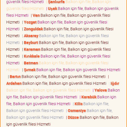
güvenlik filesi Hizmeti
|
Şanlıurfa
Balkon için file, Balkon için
güvenlik filesi Hizmeti
|
Uşak
Balkon için file, Balkon için güvenlik
filesi Hizmeti
|
Van
Balkon için file, Balkon için güvenlik filesi
Hizmeti
|
Yozgat
Balkon için file, Balkon için güvenlik filesi
Hizmeti
|
Zonguldak
Balkon için file, Balkon için güvenlik filesi
Hizmeti
|
Aksaray
Balkon için file, Balkon için güvenlik filesi
Hizmeti
|
Bayburt
Balkon için file, Balkon için güvenlik filesi
Hizmeti
|
Karaman
Balkon için file, Balkon için güvenlik filesi
Hizmeti
|
Kırıkkale
Balkon için file, Balkon için güvenlik filesi
Hizmeti
|
Batman
Balkon için file, Balkon için güvenlik filesi
Hizmeti
|
Şırnak
Balkon için file, Balkon için güvenlik filesi Hizmeti
|
Bartın
Balkon için file, Balkon için güvenlik filesi Hizmeti
|
Ardahan
Balkon için file, Balkon için güvenlik filesi Hizmeti
|
Iğdır
Balkon için file, Balkon için güvenlik filesi Hizmeti
|
Yalova
Balkon
için file, Balkon için güvenlik filesi Hizmeti
|
Karabük
Balkon için
file, Balkon için güvenlik filesi Hizmeti
|
Kilis
Balkon için file,
Balkon için güvenlik filesi Hizmeti
|
Osmaniye
Balkon için file,
Balkon için güvenlik filesi Hizmeti
|
Düzce
Balkon için file, Balkon
için güvenlik filesi Hizmeti