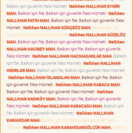
Balkon için güvenlik filesi Hizmeti
Nallıhan NALLIHAN EYMİR
MAH.
Balkon için file, Balkon için güvenlik filesi Hizmeti
Nallıhan
NALLIHAN FATİH MAH.
Balkon için file, Balkon için güvenlik filesi
Hizmeti
Nallıhan NALLIHAN GÖKÇEÖZ MAH.
Balkon için file,
Balkon için güvenlik filesi Hizmeti
Nallıhan NALLIHAN GÜZELÖZ
MAH.
Balkon için file, Balkon için güvenlik filesi Hizmeti
Nallıhan
NALLIHAN HACIBEY MAH.
Balkon için file, Balkon için güvenlik
filesi Hizmeti
Nallıhan NALLIHAN HACIHASANLAR MAH.
Balkon
için file, Balkon için güvenlik filesi Hizmeti
Nallıhan NALLIHAN
HIDIRLAR MAH.
Balkon için file, Balkon için güvenlik filesi Hizmeti
Nallıhan NALLIHAN İSLAMALAN MAH.
Balkon için file, Balkon
için güvenlik filesi Hizmeti
Nallıhan NALLIHAN KABACA MAH.
Balkon için file, Balkon için güvenlik filesi Hizmeti
Nallıhan
NALLIHAN KADIKÖY MAH.
Balkon için file, Balkon için güvenlik
filesi Hizmeti
Nallıhan NALLIHAN KARACASU MAH.
Balkon için
file, Balkon için güvenlik filesi Hizmeti
Nallıhan NALLIHAN
KARAHİSAR MAH.
Balkon için file, Balkon için güvenlik filesi
Hizmeti
Nallıhan NALLIHAN KARAHİSARGÖLCÜK MAH.
Balkon