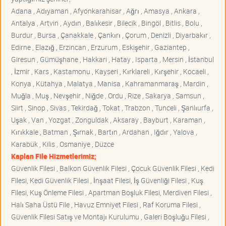
Adana , Adıyaman , Afyonkarahisar , Ağrı , Amasya , Ankara ,
Antalya , Artvin , Aydın , Balıkesir , Bilecik , Bingöl , Bitlis , Bolu ,
Burdur , Bursa , Çanakkale , Çankırı , Çorum , Denizli , Diyarbakır ,
Edirne , Elazığ , Erzincan , Erzurum , Eskişehir , Gaziantep ,
Giresun , Gümüşhane , Hakkari , Hatay , Isparta , Mersin , İstanbul
, İzmir , Kars , Kastamonu , Kayseri , Kırklareli , Kırşehir , Kocaeli ,
Konya , Kütahya , Malatya , Manisa , Kahramanmaraş , Mardin ,
Muğla , Muş , Nevşehir , Niğde , Ordu , Rize , Sakarya , Samsun ,
Siirt , Sinop , Sivas , Tekirdağ , Tokat , Trabzon , Tunceli , Şanlıurfa ,
Uşak , Van , Yozgat , Zonguldak , Aksaray , Bayburt , Karaman ,
Kırıkkale , Batman , Şırnak , Bartın , Ardahan , Iğdır , Yalova ,
Karabük , Kilis , Osmaniye , Düzce
Kaplan File Hizmetlerimiz;
Güvenlik Filesi , Balkon Güvenlik Filesi , Çocuk Güvenlik Filesi , Kedi
Filesi, Kedi Güvenlik Filesi , İnşaat Filesi, İş Güvenliği Filesi , Kuş
Filesi, Kuş Önleme Filesi , Apartman Boşluk Filesi, Merdiven Filesi ,
Halı Saha Üstü File , Havuz Emniyet Filesi , Raf Koruma Filesi ,
Güvenlik Filesi Satış ve Montajı Kurulumu , Galeri Boşluğu Filesi ,