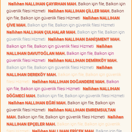
Nallıhan NALLIHAN ÇAYIRHAN MAH.
Balkon için file, Balkon için
güvenlik filesi Hizmeti
Nallıhan NALLIHAN ÇİLLER MAH.
Balkon
için file, Balkon için güvenlik filesi Hizmeti
Nallıhan NALLIHAN
ÇİVE MAH.
Balkon için file, Balkon için güvenlik filesi Hizmeti
Nallıhan NALLIHAN ÇULHALAR MAH.
Balkon için file, Balkon için
güvenlik filesi Hizmeti
Nallıhan NALLIHAN DANİŞMENT MAH.
Balkon için file, Balkon için güvenlik filesi Hizmeti
Nallıhan
NALLIHAN DAVUTOĞLAN MAH.
Balkon için file, Balkon için
güvenlik filesi Hizmeti
Nallıhan NALLIHAN DEMİRKÖY MAH.
Balkon için file, Balkon için güvenlik filesi Hizmeti
Nallıhan
NALLIHAN DEREKÖY MAH.
Balkon için file, Balkon için güvenlik
filesi Hizmeti
Nallıhan NALLIHAN DOĞANDERE MAH.
Balkon
için file, Balkon için güvenlik filesi Hizmeti
Nallıhan NALLIHAN
DÖĞMECİ MAH.
Balkon için file, Balkon için güvenlik filesi Hizmeti
Nallıhan NALLIHAN EĞRİ MAH.
Balkon için file, Balkon için
güvenlik filesi Hizmeti
Nallıhan NALLIHAN EMREMSULTAN
MAH.
Balkon için file, Balkon için güvenlik filesi Hizmeti
Nallıhan
NALLIHAN EPÇELER MAH.
Balkon için file, Balkon için güvenlik
filesi Hizmeti
Nallıhan NALLIHAN ERİCEK MAH.
Balkon için file,