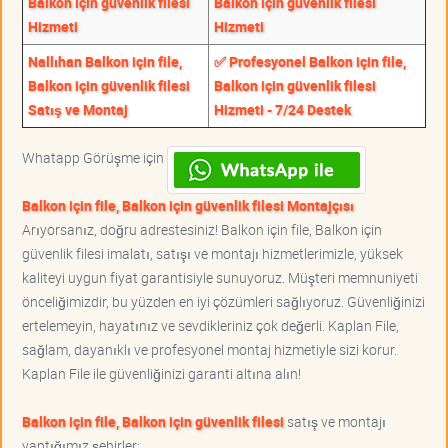
Balkon için güvenlik filesi
Balkon için güvenlik filesi
Hizmeti
Hizmeti
Nallıhan Balkon için file,
✅ Profesyonel Balkon için file,
Balkon için güvenlik filesi
Balkon için güvenlik filesi
Satış ve Montaj
Hizmeti - 7/24 Destek
Whatapp Görüşme için
Balkon için file, Balkon için güvenlik filesi Montajçısı
Arıyorsanız, doğru adrestesiniz! Balkon için file, Balkon için
güvenlik filesi imalatı, satışı ve montajı hizmetlerimizle, yüksek
kaliteyi uygun fiyat garantisiyle sunuyoruz. Müşteri memnuniyeti
önceliğimizdir, bu yüzden en iyi çözümleri sağlıyoruz. Güvenliğinizi
ertelemeyin, hayatınız ve sevdikleriniz çok değerli. Kaplan File,
sağlam, dayanıklı ve profesyonel montaj hizmetiyle sizi korur.
Kaplan File ile güvenliğinizi garanti altına alın!
Balkon için file, Balkon için güvenlik filesi
satış ve montajı
yaptığımız şehirler;