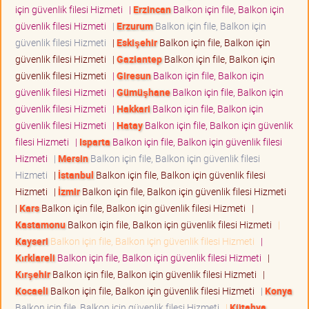
için güvenlik filesi Hizmeti
|
Erzincan
Balkon için file, Balkon için
güvenlik filesi Hizmeti
|
Erzurum
Balkon için file, Balkon için
güvenlik filesi Hizmeti
|
Eskişehir
Balkon için file, Balkon için
güvenlik filesi Hizmeti
|
Gaziantep
Balkon için file, Balkon için
güvenlik filesi Hizmeti
|
Giresun
Balkon için file, Balkon için
güvenlik filesi Hizmeti
|
Gümüşhane
Balkon için file, Balkon için
güvenlik filesi Hizmeti
|
Hakkari
Balkon için file, Balkon için
güvenlik filesi Hizmeti
|
Hatay
Balkon için file, Balkon için güvenlik
filesi Hizmeti
|
Isparta
Balkon için file, Balkon için güvenlik filesi
Hizmeti
|
Mersin
Balkon için file, Balkon için güvenlik filesi
Hizmeti
|
İstanbul
Balkon için file, Balkon için güvenlik filesi
Hizmeti
|
İzmir
Balkon için file, Balkon için güvenlik filesi Hizmeti
|
Kars
Balkon için file, Balkon için güvenlik filesi Hizmeti
|
Kastamonu
Balkon için file, Balkon için güvenlik filesi Hizmeti
|
Kayseri
Balkon için file, Balkon için güvenlik filesi Hizmeti
|
Kırklareli
Balkon için file, Balkon için güvenlik filesi Hizmeti
|
Kırşehir
Balkon için file, Balkon için güvenlik filesi Hizmeti
|
Kocaeli
Balkon için file, Balkon için güvenlik filesi Hizmeti
|
Konya
Balkon için file, Balkon için güvenlik filesi Hizmeti
|
Kütahya