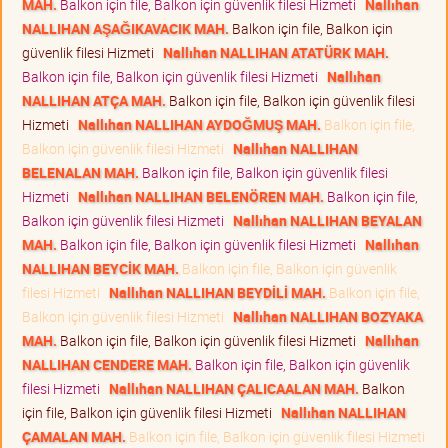
MAH.
Balkon için file, Balkon için güvenlik filesi Hizmeti
Nallıhan
NALLIHAN AŞAĞIKAVACIK MAH.
Balkon için file, Balkon için
güvenlik filesi Hizmeti
Nallıhan NALLIHAN ATATÜRK MAH.
Balkon için file, Balkon için güvenlik filesi Hizmeti
Nallıhan
NALLIHAN ATÇA MAH.
Balkon için file, Balkon için güvenlik filesi
Hizmeti
Nallıhan NALLIHAN AYDOĞMUŞ MAH.
Balkon için file,
Balkon için güvenlik filesi Hizmeti
Nallıhan NALLIHAN
BELENALAN MAH.
Balkon için file, Balkon için güvenlik filesi
Hizmeti
Nallıhan NALLIHAN BELENÖREN MAH.
Balkon için file,
Balkon için güvenlik filesi Hizmeti
Nallıhan NALLIHAN BEYALAN
MAH.
Balkon için file, Balkon için güvenlik filesi Hizmeti
Nallıhan
NALLIHAN BEYCİK MAH.
Balkon için file, Balkon için güvenlik
filesi Hizmeti
Nallıhan NALLIHAN BEYDİLİ MAH.
Balkon için file,
Balkon için güvenlik filesi Hizmeti
Nallıhan NALLIHAN BOZYAKA
MAH.
Balkon için file, Balkon için güvenlik filesi Hizmeti
Nallıhan
NALLIHAN CENDERE MAH.
Balkon için file, Balkon için güvenlik
filesi Hizmeti
Nallıhan NALLIHAN ÇALICAALAN MAH.
Balkon
için file, Balkon için güvenlik filesi Hizmeti
Nallıhan NALLIHAN
ÇAMALAN MAH.
Balkon için file, Balkon için güvenlik filesi Hizmeti