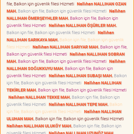
file, Balkon için güvenlik filesi Hizmeti
Nallıhan NALLIHAN OZAN
MAH.
Balkon için file, Balkon için güvenlik filesi Hizmeti
Nallıhan
NALLIHAN ÖMERŞEYHLER MAH.
Balkon için file, Balkon için
güvenlik filesi Hizmeti
Nallıhan NALLIHAN ÖŞÜRLER MAH.
Balkon için file, Balkon için güvenlik filesi Hizmeti
Nallıhan
NALLIHAN SARIKAYA MAH.
Balkon için file, Balkon için güvenlik
filesi Hizmeti
Nallıhan NALLIHAN SARIYAR MAH.
Balkon için file,
Balkon için güvenlik filesi Hizmeti
Nallıhan NALLIHAN SOBRAN
MAH.
Balkon için file, Balkon için güvenlik filesi Hizmeti
Nallıhan
NALLIHAN SOĞUKKUYU MAH.
Balkon için file, Balkon için
güvenlik filesi Hizmeti
Nallıhan NALLIHAN SUBAŞI MAH.
Balkon
için file, Balkon için güvenlik filesi Hizmeti
Nallıhan NALLIHAN
TEKİRLER MAH.
Balkon için file, Balkon için güvenlik filesi Hizmeti
Nallıhan NALLIHAN TEKKE MAH.
Balkon için file, Balkon için
güvenlik filesi Hizmeti
Nallıhan NALLIHAN TEPE MAH.
Balkon
için file, Balkon için güvenlik filesi Hizmeti
Nallıhan NALLIHAN
ULUHAN MAH.
Balkon için file, Balkon için güvenlik filesi Hizmeti
Nallıhan NALLIHAN ULUKÖY MAH.
Balkon için file, Balkon için
güvenlik filesi Hizmeti
Nallıhan NALLIHAN UZUNÖZ MAH.