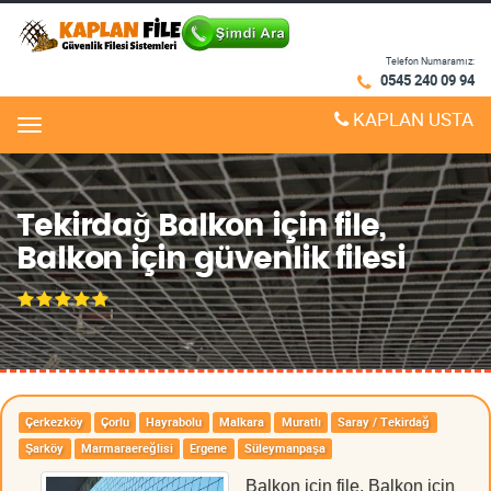
Telefon Numaramız:
0545 240 09 94
KAPLAN USTA
Menu
Tekirdağ Balkon için file,
Balkon için güvenlik filesi
Çerkezköy
Çorlu
Hayrabolu
Malkara
Muratlı
Saray / Tekirdağ
Şarköy
Marmaraereğlisi
Ergene
Süleymanpaşa
Balkon için file, Balkon için