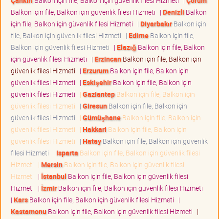
Çankırı
Balkon için file, Balkon için güvenlik filesi Hizmeti
|
Çorum
Balkon için file, Balkon için güvenlik filesi Hizmeti
|
Denizli
Balkon
için file, Balkon için güvenlik filesi Hizmeti
|
Diyarbakır
Balkon için
file, Balkon için güvenlik filesi Hizmeti
|
Edirne
Balkon için file,
Balkon için güvenlik filesi Hizmeti
|
Elazığ
Balkon için file, Balkon
için güvenlik filesi Hizmeti
|
Erzincan
Balkon için file, Balkon için
güvenlik filesi Hizmeti
|
Erzurum
Balkon için file, Balkon için
güvenlik filesi Hizmeti
|
Eskişehir
Balkon için file, Balkon için
güvenlik filesi Hizmeti
|
Gaziantep
Balkon için file, Balkon için
güvenlik filesi Hizmeti
|
Giresun
Balkon için file, Balkon için
güvenlik filesi Hizmeti
|
Gümüşhane
Balkon için file, Balkon için
güvenlik filesi Hizmeti
|
Hakkari
Balkon için file, Balkon için
güvenlik filesi Hizmeti
|
Hatay
Balkon için file, Balkon için güvenlik
filesi Hizmeti
|
Isparta
Balkon için file, Balkon için güvenlik filesi
Hizmeti
|
Mersin
Balkon için file, Balkon için güvenlik filesi
Hizmeti
|
İstanbul
Balkon için file, Balkon için güvenlik filesi
Hizmeti
|
İzmir
Balkon için file, Balkon için güvenlik filesi Hizmeti
|
Kars
Balkon için file, Balkon için güvenlik filesi Hizmeti
|
Kastamonu
Balkon için file, Balkon için güvenlik filesi Hizmeti
|