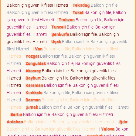
Balkon için güvenlik filesi Hizmeti
|
Tekirdağ
Balkon için file,
Balkon için güvenlik filesi Hizmeti
|
Tokat
Balkon için file, Balkon
için güvenlik filesi Hizmeti
|
Trabzon
Balkon için file, Balkon için
güvenlik filesi Hizmeti
|
Tunceli
Balkon için file, Balkon için
güvenlik filesi Hizmeti
|
Şanlıurfa
Balkon için file, Balkon için
güvenlik filesi Hizmeti
|
Uşak
Balkon için file, Balkon için güvenlik
filesi Hizmeti
|
Van
Balkon için file, Balkon için güvenlik filesi
Hizmeti
|
Yozgat
Balkon için file, Balkon için güvenlik filesi
Hizmeti
|
Zonguldak
Balkon için file, Balkon için güvenlik filesi
Hizmeti
|
Aksaray
Balkon için file, Balkon için güvenlik filesi
Hizmeti
|
Bayburt
Balkon için file, Balkon için güvenlik filesi
Hizmeti
|
Karaman
Balkon için file, Balkon için güvenlik filesi
Hizmeti
|
Kırıkkale
Balkon için file, Balkon için güvenlik filesi
Hizmeti
|
Batman
Balkon için file, Balkon için güvenlik filesi
Hizmeti
|
Şırnak
Balkon için file, Balkon için güvenlik filesi Hizmeti
|
Bartın
Balkon için file, Balkon için güvenlik filesi Hizmeti
|
Ardahan
Balkon için file, Balkon için güvenlik filesi Hizmeti
|
Iğdır
Balkon için file, Balkon için güvenlik filesi Hizmeti
|
Yalova
Balkon