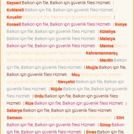
Kayseri
Balkon için file, Balkon için güvenlik filesi Hizmeti
|
Kırklareli
Balkon için file, Balkon için güvenlik filesi Hizmeti
|
Kırşehir
Balkon için file, Balkon için güvenlik filesi Hizmeti
|
Kocaeli
Balkon için file, Balkon için güvenlik filesi Hizmeti
|
Konya
Balkon için file, Balkon için güvenlik filesi Hizmeti
|
Kütahya
Balkon için file, Balkon için güvenlik filesi Hizmeti
|
Malatya
Balkon için file, Balkon için güvenlik filesi Hizmeti
|
Manisa
Balkon
için file, Balkon için güvenlik filesi Hizmeti
|
Kahramanmaraş
Balkon için file, Balkon için güvenlik filesi Hizmeti
|
Mardin
Balkon
için file, Balkon için güvenlik filesi Hizmeti
|
Muğla
Balkon için file,
Balkon için güvenlik filesi Hizmeti
|
Muş
Balkon için file, Balkon
için güvenlik filesi Hizmeti
|
Nevşehir
Balkon için file, Balkon için
güvenlik filesi Hizmeti
|
Niğde
Balkon için file, Balkon için güvenlik
filesi Hizmeti
|
Ordu
Balkon için file, Balkon için güvenlik filesi
Hizmeti
|
Rize
Balkon için file, Balkon için güvenlik filesi Hizmeti
|
Sakarya
Balkon için file, Balkon için güvenlik filesi Hizmeti
|
Samsun
Balkon için file, Balkon için güvenlik filesi Hizmeti
|
Siirt
Balkon için file, Balkon için güvenlik filesi Hizmeti
|
Sinop
Balkon
için file, Balkon için güvenlik filesi Hizmeti
|
Sivas
Balkon için file,