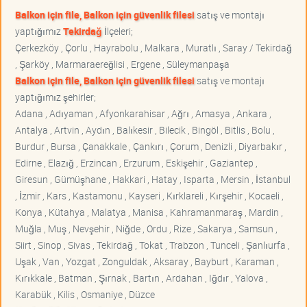
Balkon için file, Balkon için güvenlik filesi
satış ve montajı
yaptığımız
Tekirdağ
İlçeleri;
Çerkezköy , Çorlu , Hayrabolu , Malkara , Muratlı , Saray / Tekirdağ
, Şarköy , Marmaraereğlisi , Ergene , Süleymanpaşa
Balkon için file, Balkon için güvenlik filesi
satış ve montajı
yaptığımız şehirler;
Adana , Adıyaman , Afyonkarahisar , Ağrı , Amasya , Ankara ,
Antalya , Artvin , Aydın , Balıkesir , Bilecik , Bingöl , Bitlis , Bolu ,
Burdur , Bursa , Çanakkale , Çankırı , Çorum , Denizli , Diyarbakır ,
Edirne , Elazığ , Erzincan , Erzurum , Eskişehir , Gaziantep ,
Giresun , Gümüşhane , Hakkari , Hatay , Isparta , Mersin , İstanbul
, İzmir , Kars , Kastamonu , Kayseri , Kırklareli , Kırşehir , Kocaeli ,
Konya , Kütahya , Malatya , Manisa , Kahramanmaraş , Mardin ,
Muğla , Muş , Nevşehir , Niğde , Ordu , Rize , Sakarya , Samsun ,
Siirt , Sinop , Sivas , Tekirdağ , Tokat , Trabzon , Tunceli , Şanlıurfa ,
Uşak , Van , Yozgat , Zonguldak , Aksaray , Bayburt , Karaman ,
Kırıkkale , Batman , Şırnak , Bartın , Ardahan , Iğdır , Yalova ,
Karabük , Kilis , Osmaniye , Düzce