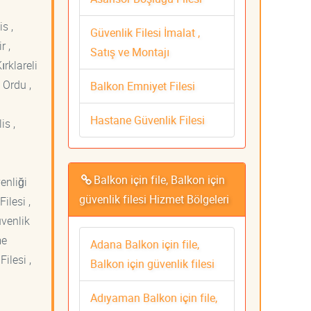
s ,
Güvenlik Filesi İmalat ,
r ,
Satış ve Montajı
ırklareli
 Ordu ,
Balkon Emniyet Filesi
Hastane Güvenlik Filesi
is ,
Balkon için file, Balkon için
venliği
güvenlik filesi Hizmet Bölgeleri
ilesi ,
üvenlik
me
Adana Balkon için file,
ilesi ,
Balkon için güvenlik filesi
Adıyaman Balkon için file,