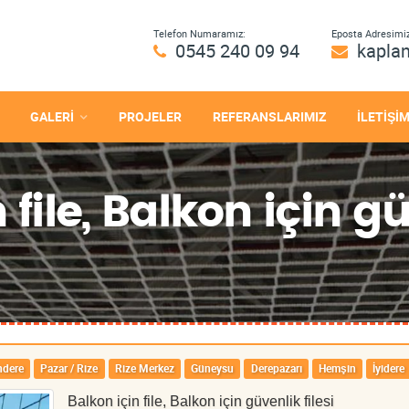
Telefon Numaramız:
Eposta Adresimiz
0545 240 09 94
kapla
GALERİ
PROJELER
REFERANSLARIMIZ
İLETİŞİ
 file, Balkon için gü
ndere
Pazar / Rize
Rize Merkez
Güneysu
Derepazarı
Hemşin
İyidere
Balkon için file, Balkon için güvenlik filesi