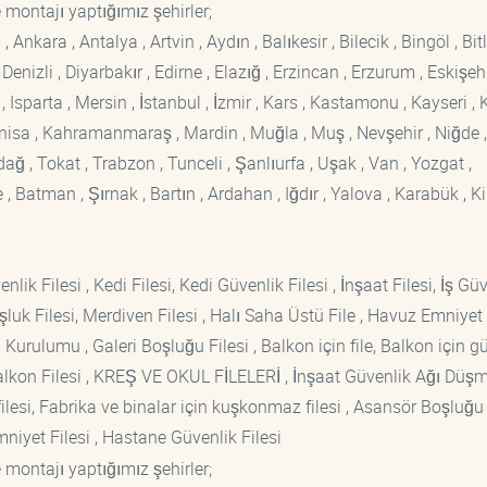
 montajı yaptığımız şehirler;
kara , Antalya , Artvin , Aydın , Balıkesir , Bilecik , Bingöl , Bitli
enizli , Diyarbakır , Edirne , Elazığ , Erzincan , Erzurum , Eskişehi
sparta , Mersin , İstanbul , İzmir , Kars , Kastamonu , Kayseri , K
Manisa , Kahramanmaraş , Mardin , Muğla , Muş , Nevşehir , Niğde ,
rdağ , Tokat , Trabzon , Tunceli , Şanlıurfa , Uşak , Van , Yozgat ,
 Batman , Şırnak , Bartın , Ardahan , Iğdır , Yalova , Karabük , Kil
lik Filesi , Kedi Filesi, Kedi Güvenlik Filesi , İnşaat Filesi, İş Gü
luk Filesi, Merdiven Filesi , Halı Saha Üstü File , Havuz Emniyet F
 Kurulumu , Galeri Boşluğu Filesi , Balkon için file, Balkon için g
si Balkon Filesi , KREŞ VE OKUL FİLELERİ , İnşaat Güvenlik Ağı Düş
lesi, Fabrika ve binalar için kuşkonmaz filesi , Asansör Boşluğu F
mniyet Filesi , Hastane Güvenlik Filesi
 montajı yaptığımız şehirler;