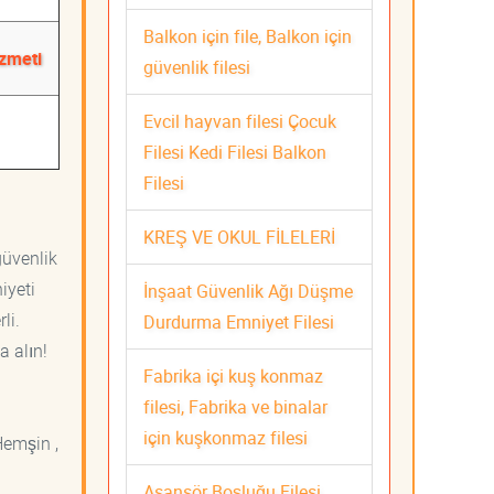
Balkon için file, Balkon için
izmeti
güvenlik filesi
Evcil hayvan filesi Çocuk
Filesi Kedi Filesi Balkon
Filesi
KREŞ VE OKUL FİLELERİ
güvenlik
iyeti
İnşaat Güvenlik Ağı Düşme
li.
Durdurma Emniyet Filesi
a alın!
Fabrika içi kuş konmaz
filesi, Fabrika ve binalar
için kuşkonmaz filesi
Hemşin ,
Asansör Boşluğu Filesi