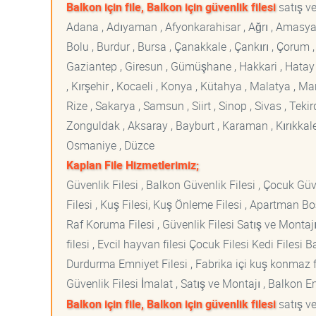
Balkon için file, Balkon için güvenlik filesi
satış ve
Adana , Adıyaman , Afyonkarahisar , Ağrı , Amasya , An
Bolu , Burdur , Bursa , Çanakkale , Çankırı , Çorum , D
Gaziantep , Giresun , Gümüşhane , Hakkari , Hatay , I
, Kırşehir , Kocaeli , Konya , Kütahya , Malatya , 
Rize , Sakarya , Samsun , Siirt , Sinop , Sivas , Teki
Zonguldak , Aksaray , Bayburt , Karaman , Kırıkkale ,
Osmaniye , Düzce
Kaplan File Hizmetlerimiz;
Güvenlik Filesi , Balkon Güvenlik Filesi , Çocuk Güven
Filesi , Kuş Filesi, Kuş Önleme Filesi , Apartman Boş
Raf Koruma Filesi , Güvenlik Filesi Satış ve Montajı
filesi , Evcil hayvan filesi Çocuk Filesi Kedi File
Durdurma Emniyet Filesi , Fabrika içi kuş konmaz fi
Güvenlik Filesi İmalat , Satış ve Montajı , Balkon E
Balkon için file, Balkon için güvenlik filesi
satış ve