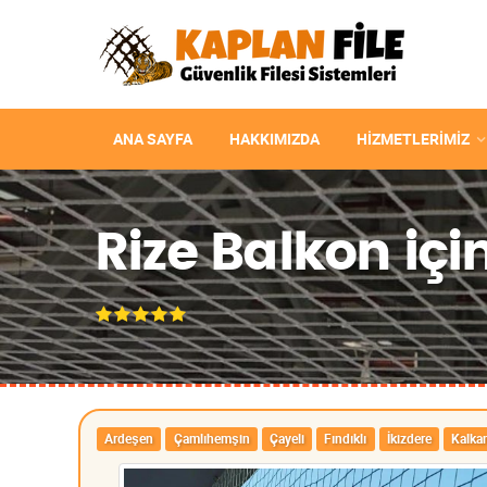
ANA SAYFA
HAKKIMIZDA
HIZMETLERIMIZ
Rize Balkon için
Ardeşen
Çamlıhemşin
Çayeli
Fındıklı
İkizdere
Kalka