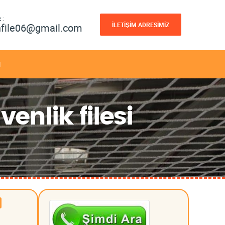
 :
İLETİŞİM ADRESİMİZ
nfile06@gmail.com
M
venlik filesi