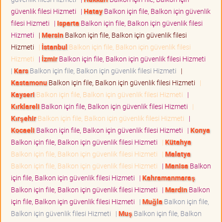
güvenlik filesi Hizmeti
|
Hatay
Balkon için file, Balkon için güvenlik
filesi Hizmeti
|
Isparta
Balkon için file, Balkon için güvenlik filesi
Hizmeti
|
Mersin
Balkon için file, Balkon için güvenlik filesi
Hizmeti
|
İstanbul
Balkon için file, Balkon için güvenlik filesi
Hizmeti
|
İzmir
Balkon için file, Balkon için güvenlik filesi Hizmeti
|
Kars
Balkon için file, Balkon için güvenlik filesi Hizmeti
|
Kastamonu
Balkon için file, Balkon için güvenlik filesi Hizmeti
|
Kayseri
Balkon için file, Balkon için güvenlik filesi Hizmeti
|
Kırklareli
Balkon için file, Balkon için güvenlik filesi Hizmeti
|
Kırşehir
Balkon için file, Balkon için güvenlik filesi Hizmeti
|
Kocaeli
Balkon için file, Balkon için güvenlik filesi Hizmeti
|
Konya
Balkon için file, Balkon için güvenlik filesi Hizmeti
|
Kütahya
Balkon için file, Balkon için güvenlik filesi Hizmeti
|
Malatya
Balkon için file, Balkon için güvenlik filesi Hizmeti
|
Manisa
Balkon
için file, Balkon için güvenlik filesi Hizmeti
|
Kahramanmaraş
Balkon için file, Balkon için güvenlik filesi Hizmeti
|
Mardin
Balkon
için file, Balkon için güvenlik filesi Hizmeti
|
Muğla
Balkon için file,
Balkon için güvenlik filesi Hizmeti
|
Muş
Balkon için file, Balkon