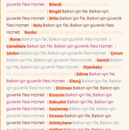
güvenlik filesi Hizmeti
|
Bilecik
Balkon için file, Balkon için
güvenlik filesi Hizmeti
|
Bingöl
Balkon için file, Balkon için
güvenlik filesi Hizmeti
|
Bitlis
Balkon için file, Balkon için güvenlik
filesi Hizmeti
|
Bolu
Balkon için file, Balkon için güvenlik filesi
Hizmeti
|
Burdur
Balkon için file, Balkon için güvenlik filesi Hizmeti
|
Bursa
Balkon için file, Balkon için güvenlik filesi Hizmeti
|
Çanakkale
Balkon için file, Balkon için güvenlik filesi Hizmeti
|
Çankırı
Balkon için file, Balkon için güvenlik filesi Hizmeti
|
Çorum
Balkon için file, Balkon için güvenlik filesi Hizmeti
|
Denizli
Balkon
için file, Balkon için güvenlik filesi Hizmeti
|
Diyarbakır
Balkon için
file, Balkon için güvenlik filesi Hizmeti
|
Edirne
Balkon için file,
Balkon için güvenlik filesi Hizmeti
|
Elazığ
Balkon için file, Balkon
için güvenlik filesi Hizmeti
|
Erzincan
Balkon için file, Balkon için
güvenlik filesi Hizmeti
|
Erzurum
Balkon için file, Balkon için
güvenlik filesi Hizmeti
|
Eskişehir
Balkon için file, Balkon için
güvenlik filesi Hizmeti
|
Gaziantep
Balkon için file, Balkon için
güvenlik filesi Hizmeti
|
Giresun
Balkon için file, Balkon için
güvenlik filesi Hizmeti
|
Gümüşhane
Balkon için file, Balkon için
güvenlik filesi Hizmeti
|
Hakkari
Balkon için file, Balkon için