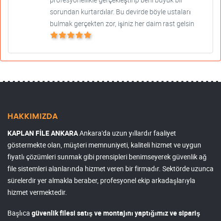
sorundan kurtardılar. Bu devirde böyle ustaları
bulmak gerçekten zor, işiniz her daim rast gelsin
HAKKIMIZDA
KAPLAN FİLE ANKARA
Ankara'da uzun yıllardır faaliyet
göstermekte olan, müşteri memnuniyeti, kaliteli hizmet ve uygun
fiyatlı çözümleri sunmak gibi prensipleri benimseyerek güvenlik ağ
file sistemleri alanlarında hizmet veren bir firmadır. Sektörde uzunca
sürelerdir yer almakla beraber, profesyonel ekip arkadaşlarıyla
hizmet vermektedir.
Başlıca
güvenlik filesi satış ve montajını yaptığımız ve sipariş