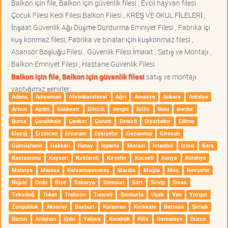
Balkon için file, Balkon için güvenlik filesi , Evcil hayvan filesi
Çocuk Filesi Kedi Filesi Balkon Filesi , KREŞ VE OKUL FİLELERİ ,
İnşaat Güvenlik Ağı Düşme Durdurma Emniyet Filesi , Fabrika içi
kuş konmaz filesi, Fabrika ve binalar için kuşkonmaz filesi ,
Asansör Boşluğu Filesi , Güvenlik Filesi İmalat , Satış ve Montajı ,
Balkon Emniyet Filesi , Hastane Güvenlik Filesi
Balkon için file, Balkon için güvenlik filesi
satış ve montajı
yaptığımız şehirler;
Adana
Adıyaman
Afyonkarahisar
Ağrı
Amasya
Ankara
Antalya
Artvin
Aydın
Balıkesir
Bilecik
Bingöl
Bitlis
Bolu
Burdur
Bursa
Çanakkale
Çankırı
Çorum
Denizli
Diyarbakır
Edirne
Elazığ
Erzincan
Erzurum
Eskişehir
Gaziantep
Giresun
Gümüşhane
Hakkari
Hatay
Isparta
Mersin
İstanbul
İzmir
Kars
Kastamonu
Kayseri
Kırklareli
Kırşehir
Kocaeli
Konya
Kütahya
Malatya
Manisa
Kahramanmaraş
Mardin
Muğla
Muş
Nevşehir
Niğde
Ordu
Rize
Sakarya
Samsun
Siirt
Sinop
Sivas
Tekirdağ
Tokat
Trabzon
Tunceli
Şanlıurfa
Uşak
Van
Yozgat
Zonguldak
Aksaray
Bayburt
Karaman
Kırıkkale
Batman
Şırnak
Bartın
Ardahan
Iğdır
Yalova
Karabük
Kilis
Osmaniye
Düzce