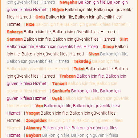
için güvenlik filesi Hizmeti
|
Nevşehir
Balkon için file, Balkon için
güvenlik filesi Hizmeti
|
Niğde
Balkon için file, Balkon için güvenlik
filesi Hizmeti
|
Ordu
Balkon için file, Balkon için güvenlik filesi
Hizmeti
|
Rize
Balkon için file, Balkon için güvenlik filesi Hizmeti
|
Sakarya
Balkon için file, Balkon için güvenlik filesi Hizmeti
|
Samsun
Balkon için file, Balkon için güvenlik filesi Hizmeti
|
Siirt
Balkon için file, Balkon için güvenlik filesi Hizmeti
|
Sinop
Balkon
için file, Balkon için güvenlik filesi Hizmeti
|
Sivas
Balkon için file,
Balkon için güvenlik filesi Hizmeti
|
Tekirdağ
Balkon için file,
Balkon için güvenlik filesi Hizmeti
|
Tokat
Balkon için file, Balkon
için güvenlik filesi Hizmeti
|
Trabzon
Balkon için file, Balkon için
güvenlik filesi Hizmeti
|
Tunceli
Balkon için file, Balkon için
güvenlik filesi Hizmeti
|
Şanlıurfa
Balkon için file, Balkon için
güvenlik filesi Hizmeti
|
Uşak
Balkon için file, Balkon için güvenlik
filesi Hizmeti
|
Van
Balkon için file, Balkon için güvenlik filesi
Hizmeti
|
Yozgat
Balkon için file, Balkon için güvenlik filesi
Hizmeti
|
Zonguldak
Balkon için file, Balkon için güvenlik filesi
Hizmeti
|
Aksaray
Balkon için file, Balkon için güvenlik filesi
Hizmeti
|
Bayburt
Balkon için file, Balkon için güvenlik filesi