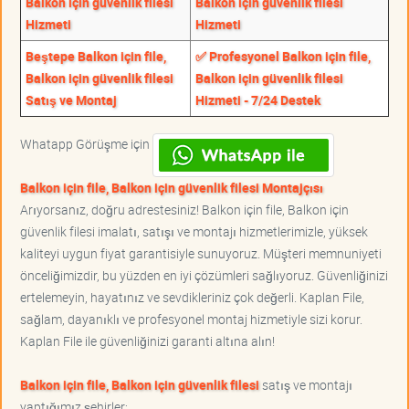
Balkon için güvenlik filesi
Balkon için güvenlik filesi
Hizmeti
Hizmeti
Beştepe Balkon için file,
✅ Profesyonel Balkon için file,
Balkon için güvenlik filesi
Balkon için güvenlik filesi
Satış ve Montaj
Hizmeti - 7/24 Destek
Whatapp Görüşme için
Balkon için file, Balkon için güvenlik filesi Montajçısı
Arıyorsanız, doğru adrestesiniz! Balkon için file, Balkon için
güvenlik filesi imalatı, satışı ve montajı hizmetlerimizle, yüksek
kaliteyi uygun fiyat garantisiyle sunuyoruz. Müşteri memnuniyeti
önceliğimizdir, bu yüzden en iyi çözümleri sağlıyoruz. Güvenliğinizi
ertelemeyin, hayatınız ve sevdikleriniz çok değerli. Kaplan File,
sağlam, dayanıklı ve profesyonel montaj hizmetiyle sizi korur.
Kaplan File ile güvenliğinizi garanti altına alın!
Balkon için file, Balkon için güvenlik filesi
satış ve montajı
yaptığımız şehirler;