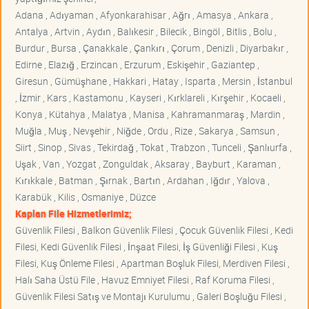
Adana , Adıyaman , Afyonkarahisar , Ağrı , Amasya , Ankara ,
Antalya , Artvin , Aydın , Balıkesir , Bilecik , Bingöl , Bitlis , Bolu ,
Burdur , Bursa , Çanakkale , Çankırı , Çorum , Denizli , Diyarbakır ,
Edirne , Elazığ , Erzincan , Erzurum , Eskişehir , Gaziantep ,
Giresun , Gümüşhane , Hakkari , Hatay , Isparta , Mersin , İstanbul
, İzmir , Kars , Kastamonu , Kayseri , Kırklareli , Kırşehir , Kocaeli ,
Konya , Kütahya , Malatya , Manisa , Kahramanmaraş , Mardin ,
Muğla , Muş , Nevşehir , Niğde , Ordu , Rize , Sakarya , Samsun ,
Siirt , Sinop , Sivas , Tekirdağ , Tokat , Trabzon , Tunceli , Şanlıurfa ,
Uşak , Van , Yozgat , Zonguldak , Aksaray , Bayburt , Karaman ,
Kırıkkale , Batman , Şırnak , Bartın , Ardahan , Iğdır , Yalova ,
Karabük , Kilis , Osmaniye , Düzce
Kaplan File Hizmetlerimiz;
Güvenlik Filesi , Balkon Güvenlik Filesi , Çocuk Güvenlik Filesi , Kedi
Filesi, Kedi Güvenlik Filesi , İnşaat Filesi, İş Güvenliği Filesi , Kuş
Filesi, Kuş Önleme Filesi , Apartman Boşluk Filesi, Merdiven Filesi ,
Halı Saha Üstü File , Havuz Emniyet Filesi , Raf Koruma Filesi ,
Güvenlik Filesi Satış ve Montajı Kurulumu , Galeri Boşluğu Filesi ,