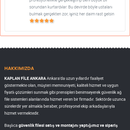
sorundan kurtardılar. Bu devirde böyle ustaları
bulmak gerçekten zor, işiniz her daim rast gelsin
HAKKIMIZDA
KAPLAN FİLE ANKARA
Ankara'da uzun yıllardır faaliyet
göstermekte olan, müşteri memnuniyeti, kaliteli hizmet ve uygun
fiyatlı çözümleri sunmak gibi prensipleri benimseyerek güvenlik ağ
file sistemleri alanlarında hizmet veren bir firmadır. Sektörde uzunca
sürelerdir yer almakla beraber, profesyonel ekip arkadaşlarıyla
hizmet vermektedir.
Başlıca
güvenlik filesi satış ve montajını yaptığımız ve sipariş