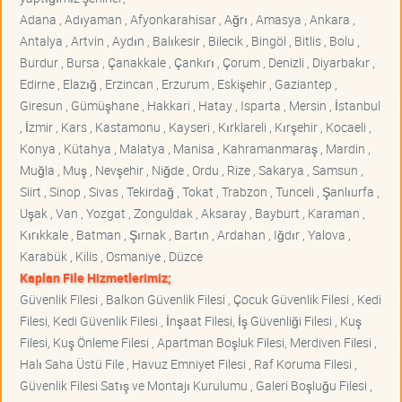
Adana , Adıyaman , Afyonkarahisar , Ağrı , Amasya , Ankara ,
Antalya , Artvin , Aydın , Balıkesir , Bilecik , Bingöl , Bitlis , Bolu ,
Burdur , Bursa , Çanakkale , Çankırı , Çorum , Denizli , Diyarbakır ,
Edirne , Elazığ , Erzincan , Erzurum , Eskişehir , Gaziantep ,
Giresun , Gümüşhane , Hakkari , Hatay , Isparta , Mersin , İstanbul
, İzmir , Kars , Kastamonu , Kayseri , Kırklareli , Kırşehir , Kocaeli ,
Konya , Kütahya , Malatya , Manisa , Kahramanmaraş , Mardin ,
Muğla , Muş , Nevşehir , Niğde , Ordu , Rize , Sakarya , Samsun ,
Siirt , Sinop , Sivas , Tekirdağ , Tokat , Trabzon , Tunceli , Şanlıurfa ,
Uşak , Van , Yozgat , Zonguldak , Aksaray , Bayburt , Karaman ,
Kırıkkale , Batman , Şırnak , Bartın , Ardahan , Iğdır , Yalova ,
Karabük , Kilis , Osmaniye , Düzce
Kaplan File Hizmetlerimiz;
Güvenlik Filesi , Balkon Güvenlik Filesi , Çocuk Güvenlik Filesi , Kedi
Filesi, Kedi Güvenlik Filesi , İnşaat Filesi, İş Güvenliği Filesi , Kuş
Filesi, Kuş Önleme Filesi , Apartman Boşluk Filesi, Merdiven Filesi ,
Halı Saha Üstü File , Havuz Emniyet Filesi , Raf Koruma Filesi ,
Güvenlik Filesi Satış ve Montajı Kurulumu , Galeri Boşluğu Filesi ,