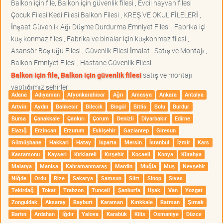
Balkon için file, Balkon için güvenlik filesi , Evcil hayvan filesi
Çocuk Filesi Kedi Filesi Balkon Filesi , KREŞ VE OKUL FİLELERİ ,
İnşaat Güvenlik Ağı Düşme Durdurma Emniyet Filesi , Fabrika içi
kuş konmaz filesi, Fabrika ve binalar için kuşkonmaz filesi ,
Asansör Boşluğu Filesi , Güvenlik Filesi İmalat , Satış ve Montajı ,
Balkon Emniyet Filesi , Hastane Güvenlik Filesi
Balkon için file, Balkon için güvenlik filesi
satış ve montajı
yaptığımız şehirler;
Adana
Adıyaman
Afyonkarahisar
Ağrı
Amasya
Ankara
Antalya
Artvin
Aydın
Balıkesir
Bilecik
Bingöl
Bitlis
Bolu
Burdur
Bursa
Çanakkale
Çankırı
Çorum
Denizli
Diyarbakır
Edirne
Elazığ
Erzincan
Erzurum
Eskişehir
Gaziantep
Giresun
Gümüşhane
Hakkari
Hatay
Isparta
Mersin
İstanbul
İzmir
Kars
Kastamonu
Kayseri
Kırklareli
Kırşehir
Kocaeli
Konya
Kütahya
Malatya
Manisa
Kahramanmaraş
Mardin
Muğla
Muş
Nevşehir
Niğde
Ordu
Rize
Sakarya
Samsun
Siirt
Sinop
Sivas
Tekirdağ
Tokat
Trabzon
Tunceli
Şanlıurfa
Uşak
Van
Yozgat
Zonguldak
Aksaray
Bayburt
Karaman
Kırıkkale
Batman
Şırnak
Bartın
Ardahan
Iğdır
Yalova
Karabük
Kilis
Osmaniye
Düzce