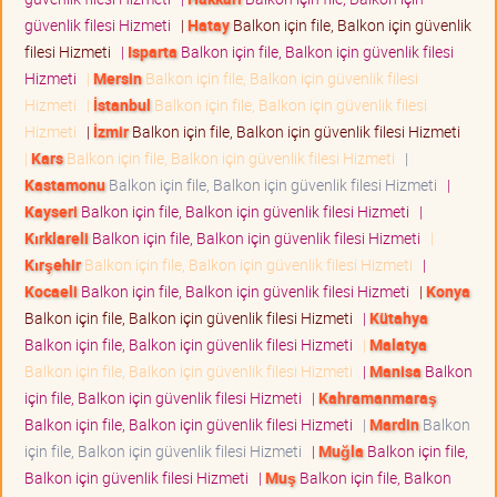
güvenlik filesi Hizmeti
|
Hatay
Balkon için file, Balkon için güvenlik
filesi Hizmeti
|
Isparta
Balkon için file, Balkon için güvenlik filesi
Hizmeti
|
Mersin
Balkon için file, Balkon için güvenlik filesi
Hizmeti
|
İstanbul
Balkon için file, Balkon için güvenlik filesi
Hizmeti
|
İzmir
Balkon için file, Balkon için güvenlik filesi Hizmeti
|
Kars
Balkon için file, Balkon için güvenlik filesi Hizmeti
|
Kastamonu
Balkon için file, Balkon için güvenlik filesi Hizmeti
|
Kayseri
Balkon için file, Balkon için güvenlik filesi Hizmeti
|
Kırklareli
Balkon için file, Balkon için güvenlik filesi Hizmeti
|
Kırşehir
Balkon için file, Balkon için güvenlik filesi Hizmeti
|
Kocaeli
Balkon için file, Balkon için güvenlik filesi Hizmeti
|
Konya
Balkon için file, Balkon için güvenlik filesi Hizmeti
|
Kütahya
Balkon için file, Balkon için güvenlik filesi Hizmeti
|
Malatya
Balkon için file, Balkon için güvenlik filesi Hizmeti
|
Manisa
Balkon
için file, Balkon için güvenlik filesi Hizmeti
|
Kahramanmaraş
Balkon için file, Balkon için güvenlik filesi Hizmeti
|
Mardin
Balkon
için file, Balkon için güvenlik filesi Hizmeti
|
Muğla
Balkon için file,
Balkon için güvenlik filesi Hizmeti
|
Muş
Balkon için file, Balkon