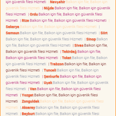
için güvenlik filesi Hizmeti
|
Nevşehir
Balkon için file, Balkon için
güvenlik filesi Hizmeti
|
Niğde
Balkon için file, Balkon için güvenlik
filesi Hizmeti
|
Ordu
Balkon için file, Balkon için güvenlik filesi
Hizmeti
|
Rize
Balkon için file, Balkon için güvenlik filesi Hizmeti
|
Sakarya
Balkon için file, Balkon için güvenlik filesi Hizmeti
|
Samsun
Balkon için file, Balkon için güvenlik filesi Hizmeti
|
Siirt
Balkon için file, Balkon için güvenlik filesi Hizmeti
|
Sinop
Balkon
için file, Balkon için güvenlik filesi Hizmeti
|
Sivas
Balkon için file,
Balkon için güvenlik filesi Hizmeti
|
Tekirdağ
Balkon için file,
Balkon için güvenlik filesi Hizmeti
|
Tokat
Balkon için file, Balkon
için güvenlik filesi Hizmeti
|
Trabzon
Balkon için file, Balkon için
güvenlik filesi Hizmeti
|
Tunceli
Balkon için file, Balkon için
güvenlik filesi Hizmeti
|
Şanlıurfa
Balkon için file, Balkon için
güvenlik filesi Hizmeti
|
Uşak
Balkon için file, Balkon için güvenlik
filesi Hizmeti
|
Van
Balkon için file, Balkon için güvenlik filesi
Hizmeti
|
Yozgat
Balkon için file, Balkon için güvenlik filesi
Hizmeti
|
Zonguldak
Balkon için file, Balkon için güvenlik filesi
Hizmeti
|
Aksaray
Balkon için file, Balkon için güvenlik filesi
Hizmeti
|
Bayburt
Balkon için file, Balkon için güvenlik filesi