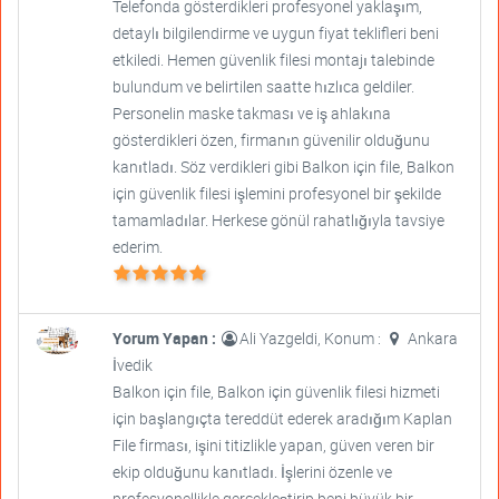
Telefonda gösterdikleri profesyonel yaklaşım,
detaylı bilgilendirme ve uygun fiyat teklifleri beni
etkiledi. Hemen güvenlik filesi montajı talebinde
bulundum ve belirtilen saatte hızlıca geldiler.
Personelin maske takması ve iş ahlakına
gösterdikleri özen, firmanın güvenilir olduğunu
kanıtladı. Söz verdikleri gibi Balkon için file, Balkon
için güvenlik filesi işlemini profesyonel bir şekilde
tamamladılar. Herkese gönül rahatlığıyla tavsiye
ederim.
Yorum Yapan :
Ali Yazgeldi, Konum :
Ankara
İvedik
Balkon için file, Balkon için güvenlik filesi hizmeti
için başlangıçta tereddüt ederek aradığım Kaplan
File firması, işini titizlikle yapan, güven veren bir
ekip olduğunu kanıtladı. İşlerini özenle ve
profesyonellikle gerçekleştirip beni büyük bir