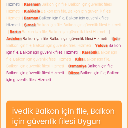
Hizmeti
|
Karaman
Balkon için file, Balkon için güvenlik filesi
Hizmeti
|
Kırıkkale
Balkon için file, Balkon için güvenlik filesi
Hizmeti
|
Batman
Balkon için file, Balkon için güvenlik filesi
Hizmeti
|
Şırnak
Balkon için file, Balkon için güvenlik filesi Hizmeti
|
Bartın
Balkon için file, Balkon için güvenlik filesi Hizmeti
|
Ardahan
Balkon için file, Balkon için güvenlik filesi Hizmeti
|
Iğdır
Balkon için file, Balkon için güvenlik filesi Hizmeti
|
Yalova
Balkon
için file, Balkon için güvenlik filesi Hizmeti
|
Karabük
Balkon için
file, Balkon için güvenlik filesi Hizmeti
|
Kilis
Balkon için file,
Balkon için güvenlik filesi Hizmeti
|
Osmaniye
Balkon için file,
Balkon için güvenlik filesi Hizmeti
|
Düzce
Balkon için file, Balkon
için güvenlik filesi Hizmeti
İvedik Balkon için file, Balkon
için güvenlik filesi Uygun