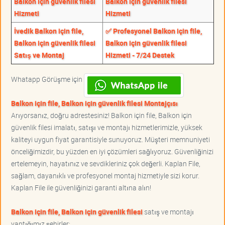
Balkon için güvenlik filesi
Balkon için güvenlik filesi
Hizmeti
Hizmeti
İvedik Balkon için file,
✅ Profesyonel Balkon için file,
Balkon için güvenlik filesi
Balkon için güvenlik filesi
Satış ve Montaj
Hizmeti - 7/24 Destek
Whatapp Görüşme için
Balkon için file, Balkon için güvenlik filesi Montajçısı
Arıyorsanız, doğru adrestesiniz! Balkon için file, Balkon için
güvenlik filesi imalatı, satışı ve montajı hizmetlerimizle, yüksek
kaliteyi uygun fiyat garantisiyle sunuyoruz. Müşteri memnuniyeti
önceliğimizdir, bu yüzden en iyi çözümleri sağlıyoruz. Güvenliğinizi
ertelemeyin, hayatınız ve sevdikleriniz çok değerli. Kaplan File,
sağlam, dayanıklı ve profesyonel montaj hizmetiyle sizi korur.
Kaplan File ile güvenliğinizi garanti altına alın!
Balkon için file, Balkon için güvenlik filesi
satış ve montajı
yaptığımız şehirler;