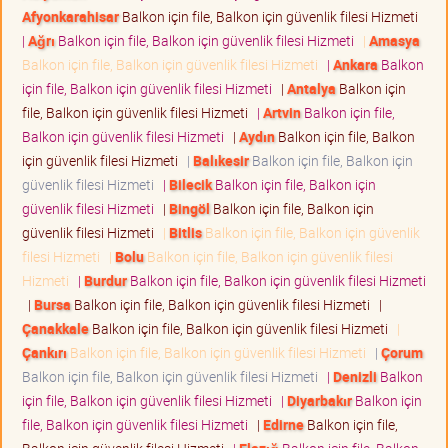
Afyonkarahisar
Balkon için file, Balkon için güvenlik filesi Hizmeti
|
Ağrı
Balkon için file, Balkon için güvenlik filesi Hizmeti
|
Amasya
Balkon için file, Balkon için güvenlik filesi Hizmeti
|
Ankara
Balkon
için file, Balkon için güvenlik filesi Hizmeti
|
Antalya
Balkon için
file, Balkon için güvenlik filesi Hizmeti
|
Artvin
Balkon için file,
Balkon için güvenlik filesi Hizmeti
|
Aydın
Balkon için file, Balkon
için güvenlik filesi Hizmeti
|
Balıkesir
Balkon için file, Balkon için
güvenlik filesi Hizmeti
|
Bilecik
Balkon için file, Balkon için
güvenlik filesi Hizmeti
|
Bingöl
Balkon için file, Balkon için
güvenlik filesi Hizmeti
|
Bitlis
Balkon için file, Balkon için güvenlik
filesi Hizmeti
|
Bolu
Balkon için file, Balkon için güvenlik filesi
Hizmeti
|
Burdur
Balkon için file, Balkon için güvenlik filesi Hizmeti
|
Bursa
Balkon için file, Balkon için güvenlik filesi Hizmeti
|
Çanakkale
Balkon için file, Balkon için güvenlik filesi Hizmeti
|
Çankırı
Balkon için file, Balkon için güvenlik filesi Hizmeti
|
Çorum
Balkon için file, Balkon için güvenlik filesi Hizmeti
|
Denizli
Balkon
için file, Balkon için güvenlik filesi Hizmeti
|
Diyarbakır
Balkon için
file, Balkon için güvenlik filesi Hizmeti
|
Edirne
Balkon için file,