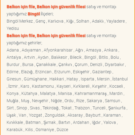
Balkon için file, Balkon için güvenlik filesi
satış ve montajı
yaptığımız
Bingöl
İlçeleri;
Bingöl Merkez , Genç , Karlıova , Kiğı , Solhan , Adaklı , Yayladere ,
Yedisu
Balkon için file, Balkon için güvenlik filesi
satış ve montajı
yaptığımız şehirler;
Adana , Adıyaman , Afyonkarahisar , Ağrı , Amasya , Ankara ,
Antalya , Artvin , Aydın , Balıkesir , Bilecik , Bingöl , Bitlis , Bolu ,
Burdur , Bursa , Çanakkale , Çankırı , Çorum , Denizli , Diyarbakır ,
Edirne , Elazığ , Erzincan , Erzurum , Eskişehir , Gaziantep ,
Giresun , Gümüşhane , Hakkari , Hatay , Isparta , Mersin , İstanbul
, İzmir , Kars , Kastamonu , Kayseri , Kırklareli , Kırşehir , Kocaeli ,
Konya , Kütahya , Malatya , Manisa , Kahramanmaraş , Mardin ,
Muğla , Muş , Nevşehir , Niğde , Ordu , Rize , Sakarya , Samsun ,
Siirt , Sinop , Sivas , Tekirdağ , Tokat , Trabzon , Tunceli , Şanlıurfa ,
Uşak , Van , Yozgat , Zonguldak , Aksaray , Bayburt , Karaman ,
Kırıkkale , Batman , Şırnak , Bartın , Ardahan , Iğdır , Yalova ,
Karabük , Kilis , Osmaniye , Düzce