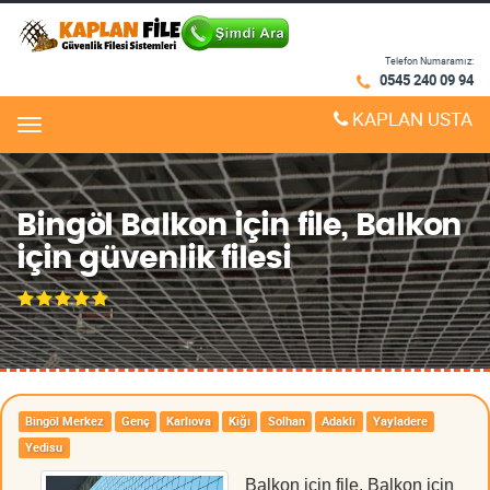
Telefon Numaramız:
0545 240 09 94
KAPLAN USTA
Menu
Bingöl Balkon için file, Balkon
için güvenlik filesi
Bingöl Merkez
Genç
Karlıova
Kiğı
Solhan
Adaklı
Yayladere
Yedisu
Balkon için file, Balkon için