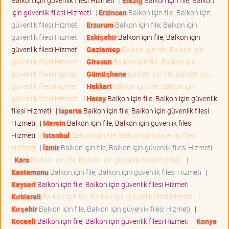
Balkon için güvenlik filesi Hizmeti
|
Elazığ
Balkon için file, Balkon
için güvenlik filesi Hizmeti
|
Erzincan
Balkon için file, Balkon için
güvenlik filesi Hizmeti
|
Erzurum
Balkon için file, Balkon için
güvenlik filesi Hizmeti
|
Eskişehir
Balkon için file, Balkon için
güvenlik filesi Hizmeti
|
Gaziantep
Balkon için file, Balkon için
güvenlik filesi Hizmeti
|
Giresun
Balkon için file, Balkon için
güvenlik filesi Hizmeti
|
Gümüşhane
Balkon için file, Balkon için
güvenlik filesi Hizmeti
|
Hakkari
Balkon için file, Balkon için
güvenlik filesi Hizmeti
|
Hatay
Balkon için file, Balkon için güvenlik
filesi Hizmeti
|
Isparta
Balkon için file, Balkon için güvenlik filesi
Hizmeti
|
Mersin
Balkon için file, Balkon için güvenlik filesi
Hizmeti
|
İstanbul
Balkon için file, Balkon için güvenlik filesi
Hizmeti
|
İzmir
Balkon için file, Balkon için güvenlik filesi Hizmeti
|
Kars
Balkon için file, Balkon için güvenlik filesi Hizmeti
|
Kastamonu
Balkon için file, Balkon için güvenlik filesi Hizmeti
|
Kayseri
Balkon için file, Balkon için güvenlik filesi Hizmeti
|
Kırklareli
Balkon için file, Balkon için güvenlik filesi Hizmeti
|
Kırşehir
Balkon için file, Balkon için güvenlik filesi Hizmeti
|
Kocaeli
Balkon için file, Balkon için güvenlik filesi Hizmeti
|
Konya