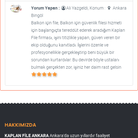
Yorum Yapan :
Ali Yazgeldi, Konum :
Ankara
Bingöl
Balkon için file, Balkon için güvenlik filesi hizmeti
için başlangıçta tereddüt ederek aradığım Kaplan
File firması, işini titizlikle yapan, güven veren bir
ekip olduğunu kanıtladı. İşlerini özenle ve
profesyonellikle gerçekleştirip beni büyük bir
sorundan kurtardılar. Bu devirde böyle ustaları
bulmak gerçekten zor, işiniz her daim rast gelsin
HAKKIMIZDA
KAPLAN FİLE ANKARA
Ankara'da uzun yıllardır faaliyet