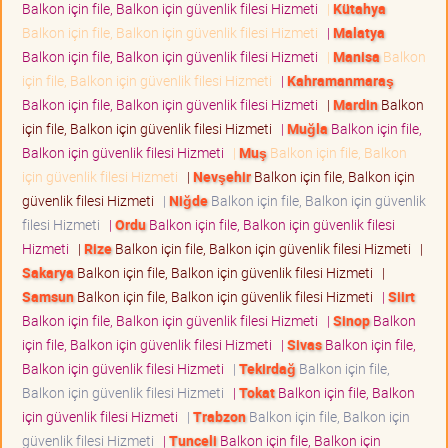
Balkon için file, Balkon için güvenlik filesi Hizmeti
|
Kütahya
Balkon için file, Balkon için güvenlik filesi Hizmeti
|
Malatya
Balkon için file, Balkon için güvenlik filesi Hizmeti
|
Manisa
Balkon
için file, Balkon için güvenlik filesi Hizmeti
|
Kahramanmaraş
Balkon için file, Balkon için güvenlik filesi Hizmeti
|
Mardin
Balkon
için file, Balkon için güvenlik filesi Hizmeti
|
Muğla
Balkon için file,
Balkon için güvenlik filesi Hizmeti
|
Muş
Balkon için file, Balkon
için güvenlik filesi Hizmeti
|
Nevşehir
Balkon için file, Balkon için
güvenlik filesi Hizmeti
|
Niğde
Balkon için file, Balkon için güvenlik
filesi Hizmeti
|
Ordu
Balkon için file, Balkon için güvenlik filesi
Hizmeti
|
Rize
Balkon için file, Balkon için güvenlik filesi Hizmeti
|
Sakarya
Balkon için file, Balkon için güvenlik filesi Hizmeti
|
Samsun
Balkon için file, Balkon için güvenlik filesi Hizmeti
|
Siirt
Balkon için file, Balkon için güvenlik filesi Hizmeti
|
Sinop
Balkon
için file, Balkon için güvenlik filesi Hizmeti
|
Sivas
Balkon için file,
Balkon için güvenlik filesi Hizmeti
|
Tekirdağ
Balkon için file,
Balkon için güvenlik filesi Hizmeti
|
Tokat
Balkon için file, Balkon
için güvenlik filesi Hizmeti
|
Trabzon
Balkon için file, Balkon için
güvenlik filesi Hizmeti
|
Tunceli
Balkon için file, Balkon için