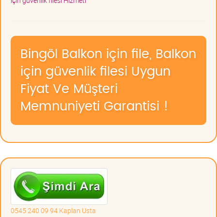
için güvenlik filesi Hizmeti
Bingöl Balkon için file, Balkon
için güvenlik filesi Uygun
Fiyat Ve Müşteri
Memnuniyeti Garantisi !
0545 240 09 94 Kaplan Usta