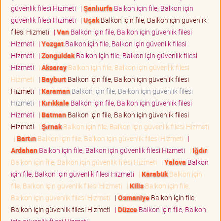
güvenlik filesi Hizmeti
|
Şanlıurfa
Balkon için file, Balkon için
güvenlik filesi Hizmeti
|
Uşak
Balkon için file, Balkon için güvenlik
filesi Hizmeti
|
Van
Balkon için file, Balkon için güvenlik filesi
Hizmeti
|
Yozgat
Balkon için file, Balkon için güvenlik filesi
Hizmeti
|
Zonguldak
Balkon için file, Balkon için güvenlik filesi
Hizmeti
|
Aksaray
Balkon için file, Balkon için güvenlik filesi
Hizmeti
|
Bayburt
Balkon için file, Balkon için güvenlik filesi
Hizmeti
|
Karaman
Balkon için file, Balkon için güvenlik filesi
Hizmeti
|
Kırıkkale
Balkon için file, Balkon için güvenlik filesi
Hizmeti
|
Batman
Balkon için file, Balkon için güvenlik filesi
Hizmeti
|
Şırnak
Balkon için file, Balkon için güvenlik filesi Hizmeti
|
Bartın
Balkon için file, Balkon için güvenlik filesi Hizmeti
|
Ardahan
Balkon için file, Balkon için güvenlik filesi Hizmeti
|
Iğdır
Balkon için file, Balkon için güvenlik filesi Hizmeti
|
Yalova
Balkon
için file, Balkon için güvenlik filesi Hizmeti
|
Karabük
Balkon için
file, Balkon için güvenlik filesi Hizmeti
|
Kilis
Balkon için file,
Balkon için güvenlik filesi Hizmeti
|
Osmaniye
Balkon için file,
Balkon için güvenlik filesi Hizmeti
|
Düzce
Balkon için file, Balkon