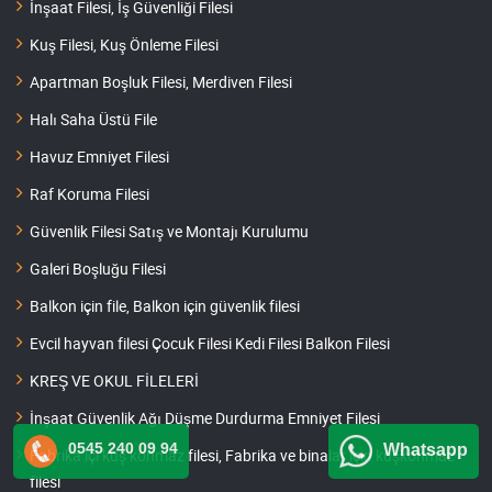
İnşaat Filesi, İş Güvenliği Filesi
Kuş Filesi, Kuş Önleme Filesi
Apartman Boşluk Filesi, Merdiven Filesi
Halı Saha Üstü File
Havuz Emniyet Filesi
Raf Koruma Filesi
Güvenlik Filesi Satış ve Montajı Kurulumu
Galeri Boşluğu Filesi
Balkon için file, Balkon için güvenlik filesi
Evcil hayvan filesi Çocuk Filesi Kedi Filesi Balkon Filesi
KREŞ VE OKUL FİLELERİ
İnşaat Güvenlik Ağı Düşme Durdurma Emniyet Filesi
0545 240 09 94
Whatsapp
Fabrika içi kuş konmaz filesi, Fabrika ve binalar için kuşkonmaz
filesi