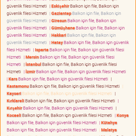
güvenlik filesi Hizmeti
|
Eskişehir
Balkon için file, Balkon için
güvenlik filesi Hizmeti
|
Gaziantep
Balkon için file, Balkon için
güvenlik filesi Hizmeti
|
Giresun
Balkon için file, Balkon için
güvenlik filesi Hizmeti
|
Gümüşhane
Balkon için file, Balkon için
güvenlik filesi Hizmeti
|
Hakkari
Balkon için file, Balkon için
güvenlik filesi Hizmeti
|
Hatay
Balkon için file, Balkon için güvenlik
filesi Hizmeti
|
Isparta
Balkon için file, Balkon için güvenlik filesi
Hizmeti
|
Mersin
Balkon için file, Balkon için güvenlik filesi
Hizmeti
|
İstanbul
Balkon için file, Balkon için güvenlik filesi
Hizmeti
|
İzmir
Balkon için file, Balkon için güvenlik filesi Hizmeti
|
Kars
Balkon için file, Balkon için güvenlik filesi Hizmeti
|
Kastamonu
Balkon için file, Balkon için güvenlik filesi Hizmeti
|
Kayseri
Balkon için file, Balkon için güvenlik filesi Hizmeti
|
Kırklareli
Balkon için file, Balkon için güvenlik filesi Hizmeti
|
Kırşehir
Balkon için file, Balkon için güvenlik filesi Hizmeti
|
Kocaeli
Balkon için file, Balkon için güvenlik filesi Hizmeti
|
Konya
Balkon için file, Balkon için güvenlik filesi Hizmeti
|
Kütahya
Balkon için file, Balkon için güvenlik filesi Hizmeti
|
Malatya