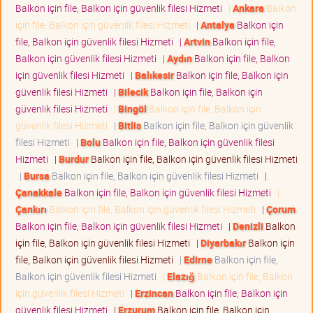
Balkon için file, Balkon için güvenlik filesi Hizmeti
|
Ankara
Balkon
için file, Balkon için güvenlik filesi Hizmeti
|
Antalya
Balkon için
file, Balkon için güvenlik filesi Hizmeti
|
Artvin
Balkon için file,
Balkon için güvenlik filesi Hizmeti
|
Aydın
Balkon için file, Balkon
için güvenlik filesi Hizmeti
|
Balıkesir
Balkon için file, Balkon için
güvenlik filesi Hizmeti
|
Bilecik
Balkon için file, Balkon için
güvenlik filesi Hizmeti
|
Bingöl
Balkon için file, Balkon için
güvenlik filesi Hizmeti
|
Bitlis
Balkon için file, Balkon için güvenlik
filesi Hizmeti
|
Bolu
Balkon için file, Balkon için güvenlik filesi
Hizmeti
|
Burdur
Balkon için file, Balkon için güvenlik filesi Hizmeti
|
Bursa
Balkon için file, Balkon için güvenlik filesi Hizmeti
|
Çanakkale
Balkon için file, Balkon için güvenlik filesi Hizmeti
|
Çankırı
Balkon için file, Balkon için güvenlik filesi Hizmeti
|
Çorum
Balkon için file, Balkon için güvenlik filesi Hizmeti
|
Denizli
Balkon
için file, Balkon için güvenlik filesi Hizmeti
|
Diyarbakır
Balkon için
file, Balkon için güvenlik filesi Hizmeti
|
Edirne
Balkon için file,
Balkon için güvenlik filesi Hizmeti
|
Elazığ
Balkon için file, Balkon
için güvenlik filesi Hizmeti
|
Erzincan
Balkon için file, Balkon için
güvenlik filesi Hizmeti
|
Erzurum
Balkon için file, Balkon için