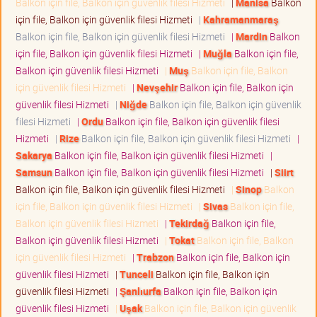
Balkon için file, Balkon için güvenlik filesi Hizmeti
|
Manisa
Balkon
için file, Balkon için güvenlik filesi Hizmeti
|
Kahramanmaraş
Balkon için file, Balkon için güvenlik filesi Hizmeti
|
Mardin
Balkon
için file, Balkon için güvenlik filesi Hizmeti
|
Muğla
Balkon için file,
Balkon için güvenlik filesi Hizmeti
|
Muş
Balkon için file, Balkon
için güvenlik filesi Hizmeti
|
Nevşehir
Balkon için file, Balkon için
güvenlik filesi Hizmeti
|
Niğde
Balkon için file, Balkon için güvenlik
filesi Hizmeti
|
Ordu
Balkon için file, Balkon için güvenlik filesi
Hizmeti
|
Rize
Balkon için file, Balkon için güvenlik filesi Hizmeti
|
Sakarya
Balkon için file, Balkon için güvenlik filesi Hizmeti
|
Samsun
Balkon için file, Balkon için güvenlik filesi Hizmeti
|
Siirt
Balkon için file, Balkon için güvenlik filesi Hizmeti
|
Sinop
Balkon
için file, Balkon için güvenlik filesi Hizmeti
|
Sivas
Balkon için file,
Balkon için güvenlik filesi Hizmeti
|
Tekirdağ
Balkon için file,
Balkon için güvenlik filesi Hizmeti
|
Tokat
Balkon için file, Balkon
için güvenlik filesi Hizmeti
|
Trabzon
Balkon için file, Balkon için
güvenlik filesi Hizmeti
|
Tunceli
Balkon için file, Balkon için
güvenlik filesi Hizmeti
|
Şanlıurfa
Balkon için file, Balkon için
güvenlik filesi Hizmeti
|
Uşak
Balkon için file, Balkon için güvenlik