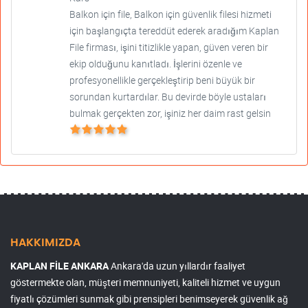
Balkon için file, Balkon için güvenlik filesi hizmeti
için başlangıçta tereddüt ederek aradığım Kaplan
File firması, işini titizlikle yapan, güven veren bir
ekip olduğunu kanıtladı. İşlerini özenle ve
profesyonellikle gerçekleştirip beni büyük bir
sorundan kurtardılar. Bu devirde böyle ustaları
bulmak gerçekten zor, işiniz her daim rast gelsin
HAKKIMIZDA
KAPLAN FİLE ANKARA
Ankara'da uzun yıllardır faaliyet
göstermekte olan, müşteri memnuniyeti, kaliteli hizmet ve uygun
fiyatlı çözümleri sunmak gibi prensipleri benimseyerek güvenlik ağ