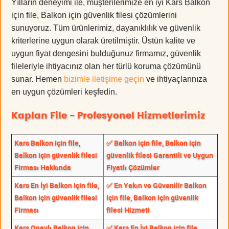
Yılların deneyimi ile, müşterilerimize en iyi Kars Balkon
için file, Balkon için güvenlik filesi çözümlerini
sunuyoruz. Tüm ürünlerimiz, dayanıklılık ve güvenlik
kriterlerine uygun olarak üretilmiştir. Üstün kalite ve
uygun fiyat dengesini bulduğunuz firmamız, güvenlik
fileleriyle ihtiyacınız olan her türlü koruma çözümünü
sunar. Hemen
bizimle iletişime geçin
ve ihtiyaçlarınıza
en uygun çözümleri keşfedin.
Kaplan File - Profesyonel Hizmetlerimiz
Kars Balkon için file,
✅ Balkon için file, Balkon için
Balkon için güvenlik filesi
güvenlik filesi Garantili ve Uygun
Firması Hakkında
Fiyatlı Çözümler
Kars En İyi Balkon için file,
✅ En Yakın ve Güvenilir Balkon
Balkon için güvenlik filesi
için file, Balkon için güvenlik
Firması
filesi Hizmeti
Kars Onaylı Balkon için
✅ Kars En İyi Balkon için file,