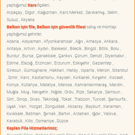
yaptığımız
Kars
İlçeleri;
Arpaçay , Digor , Kağızman , Kars Merkez , Sarıkamış , Selim ,
Susuz , Akyaka
Balkon için file, Balkon için güvenlik filesi
satış ve montajı
yaptığımız şehirler;
Adana , Adıyaman , Afyonkarahisar , Ağrı , Amasya , Ankara ,
Antalya , Artvin , Aydın , Balıkesir , Bilecik , Bingöl , Bitlis , Bolu ,
Burdur , Bursa , Çanakkale , Çankırı , Çorum , Denizli , Diyarbakır ,
Edirne , Elazığ , Erzincan , Erzurum , Eskişehir , Gaziantep ,
Giresun , Gümüşhane , Hakkari , Hatay , Isparta , Mersin , İstanbul
, İzmir , Kars , Kastamonu , Kayseri , Kırklareli , Kırşehir , Kocaeli ,
Konya , Kütahya , Malatya , Manisa , Kahramanmaraş , Mardin ,
Muğla , Muş , Nevşehir , Niğde , Ordu , Rize , Sakarya , Samsun ,
Siirt , Sinop , Sivas , Tekirdağ , Tokat , Trabzon , Tunceli , Şanlıurfa ,
Uşak , Van , Yozgat , Zonguldak , Aksaray , Bayburt , Karaman ,
Kırıkkale , Batman , Şırnak , Bartın , Ardahan , Iğdır , Yalova ,
Karabük , Kilis , Osmaniye , Düzce
Kaplan File Hizmetlerimiz;