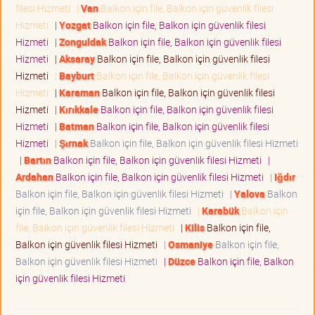
filesi Hizmeti
|
Van
Balkon için file, Balkon için güvenlik filesi
Hizmeti
|
Yozgat
Balkon için file, Balkon için güvenlik filesi
Hizmeti
|
Zonguldak
Balkon için file, Balkon için güvenlik filesi
Hizmeti
|
Aksaray
Balkon için file, Balkon için güvenlik filesi
Hizmeti
|
Bayburt
Balkon için file, Balkon için güvenlik filesi
Hizmeti
|
Karaman
Balkon için file, Balkon için güvenlik filesi
Hizmeti
|
Kırıkkale
Balkon için file, Balkon için güvenlik filesi
Hizmeti
|
Batman
Balkon için file, Balkon için güvenlik filesi
Hizmeti
|
Şırnak
Balkon için file, Balkon için güvenlik filesi Hizmeti
|
Bartın
Balkon için file, Balkon için güvenlik filesi Hizmeti
|
Ardahan
Balkon için file, Balkon için güvenlik filesi Hizmeti
|
Iğdır
Balkon için file, Balkon için güvenlik filesi Hizmeti
|
Yalova
Balkon
için file, Balkon için güvenlik filesi Hizmeti
|
Karabük
Balkon için
file, Balkon için güvenlik filesi Hizmeti
|
Kilis
Balkon için file,
Balkon için güvenlik filesi Hizmeti
|
Osmaniye
Balkon için file,
Balkon için güvenlik filesi Hizmeti
|
Düzce
Balkon için file, Balkon
için güvenlik filesi Hizmeti