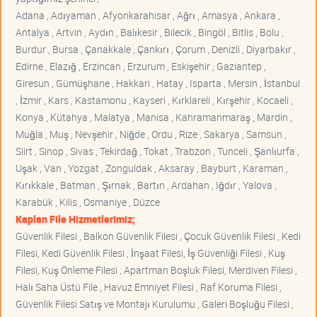
Adana , Adıyaman , Afyonkarahisar , Ağrı , Amasya , Ankara ,
Antalya , Artvin , Aydın , Balıkesir , Bilecik , Bingöl , Bitlis , Bolu ,
Burdur , Bursa , Çanakkale , Çankırı , Çorum , Denizli , Diyarbakır ,
Edirne , Elazığ , Erzincan , Erzurum , Eskişehir , Gaziantep ,
Giresun , Gümüşhane , Hakkari , Hatay , Isparta , Mersin , İstanbul
, İzmir , Kars , Kastamonu , Kayseri , Kırklareli , Kırşehir , Kocaeli ,
Konya , Kütahya , Malatya , Manisa , Kahramanmaraş , Mardin ,
Muğla , Muş , Nevşehir , Niğde , Ordu , Rize , Sakarya , Samsun ,
Siirt , Sinop , Sivas , Tekirdağ , Tokat , Trabzon , Tunceli , Şanlıurfa ,
Uşak , Van , Yozgat , Zonguldak , Aksaray , Bayburt , Karaman ,
Kırıkkale , Batman , Şırnak , Bartın , Ardahan , Iğdır , Yalova ,
Karabük , Kilis , Osmaniye , Düzce
Kaplan File Hizmetlerimiz;
Güvenlik Filesi , Balkon Güvenlik Filesi , Çocuk Güvenlik Filesi , Kedi
Filesi, Kedi Güvenlik Filesi , İnşaat Filesi, İş Güvenliği Filesi , Kuş
Filesi, Kuş Önleme Filesi , Apartman Boşluk Filesi, Merdiven Filesi ,
Halı Saha Üstü File , Havuz Emniyet Filesi , Raf Koruma Filesi ,
Güvenlik Filesi Satış ve Montajı Kurulumu , Galeri Boşluğu Filesi ,