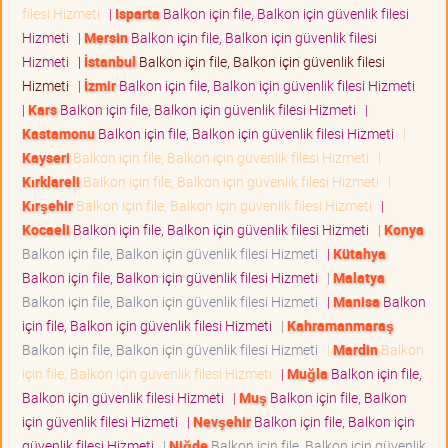
filesi Hizmeti
|
Isparta
Balkon için file, Balkon için güvenlik filesi
Hizmeti
|
Mersin
Balkon için file, Balkon için güvenlik filesi
Hizmeti
|
İstanbul
Balkon için file, Balkon için güvenlik filesi
Hizmeti
|
İzmir
Balkon için file, Balkon için güvenlik filesi Hizmeti
|
Kars
Balkon için file, Balkon için güvenlik filesi Hizmeti
|
Kastamonu
Balkon için file, Balkon için güvenlik filesi Hizmeti
|
Kayseri
Balkon için file, Balkon için güvenlik filesi Hizmeti
|
Kırklareli
Balkon için file, Balkon için güvenlik filesi Hizmeti
|
Kırşehir
Balkon için file, Balkon için güvenlik filesi Hizmeti
|
Kocaeli
Balkon için file, Balkon için güvenlik filesi Hizmeti
|
Konya
Balkon için file, Balkon için güvenlik filesi Hizmeti
|
Kütahya
Balkon için file, Balkon için güvenlik filesi Hizmeti
|
Malatya
Balkon için file, Balkon için güvenlik filesi Hizmeti
|
Manisa
Balkon
için file, Balkon için güvenlik filesi Hizmeti
|
Kahramanmaraş
Balkon için file, Balkon için güvenlik filesi Hizmeti
|
Mardin
Balkon
için file, Balkon için güvenlik filesi Hizmeti
|
Muğla
Balkon için file,
Balkon için güvenlik filesi Hizmeti
|
Muş
Balkon için file, Balkon
için güvenlik filesi Hizmeti
|
Nevşehir
Balkon için file, Balkon için
güvenlik filesi Hizmeti
|
Niğde
Balkon için file, Balkon için güvenlik