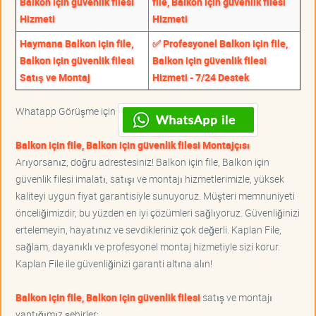
Balkon için güvenlik filesi
file, Balkon için güvenlik filesi
Hizmeti
Hizmeti
Haymana Balkon için file,
✅ Profesyonel Balkon için file,
Balkon için güvenlik filesi
Balkon için güvenlik filesi
Satış ve Montaj
Hizmeti - 7/24 Destek
Whatapp Görüşme için
Balkon için file, Balkon için güvenlik filesi Montajçısı
Arıyorsanız, doğru adrestesiniz! Balkon için file, Balkon için
güvenlik filesi imalatı, satışı ve montajı hizmetlerimizle, yüksek
kaliteyi uygun fiyat garantisiyle sunuyoruz. Müşteri memnuniyeti
önceliğimizdir, bu yüzden en iyi çözümleri sağlıyoruz. Güvenliğinizi
ertelemeyin, hayatınız ve sevdikleriniz çok değerli. Kaplan File,
sağlam, dayanıklı ve profesyonel montaj hizmetiyle sizi korur.
Kaplan File ile güvenliğinizi garanti altına alın!
Balkon için file, Balkon için güvenlik filesi
satış ve montajı
yaptığımız şehirler;