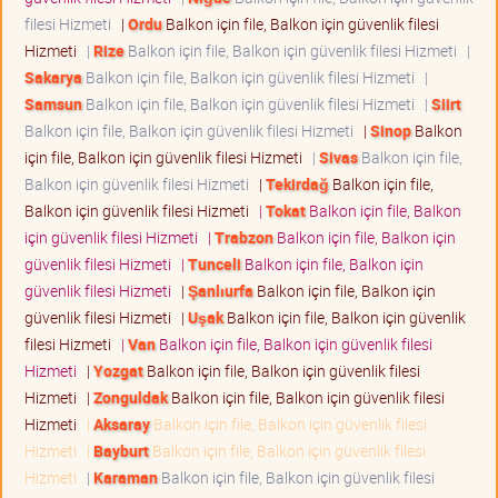
filesi Hizmeti
|
Ordu
Balkon için file, Balkon için güvenlik filesi
Hizmeti
|
Rize
Balkon için file, Balkon için güvenlik filesi Hizmeti
|
Sakarya
Balkon için file, Balkon için güvenlik filesi Hizmeti
|
Samsun
Balkon için file, Balkon için güvenlik filesi Hizmeti
|
Siirt
Balkon için file, Balkon için güvenlik filesi Hizmeti
|
Sinop
Balkon
için file, Balkon için güvenlik filesi Hizmeti
|
Sivas
Balkon için file,
Balkon için güvenlik filesi Hizmeti
|
Tekirdağ
Balkon için file,
Balkon için güvenlik filesi Hizmeti
|
Tokat
Balkon için file, Balkon
için güvenlik filesi Hizmeti
|
Trabzon
Balkon için file, Balkon için
güvenlik filesi Hizmeti
|
Tunceli
Balkon için file, Balkon için
güvenlik filesi Hizmeti
|
Şanlıurfa
Balkon için file, Balkon için
güvenlik filesi Hizmeti
|
Uşak
Balkon için file, Balkon için güvenlik
filesi Hizmeti
|
Van
Balkon için file, Balkon için güvenlik filesi
Hizmeti
|
Yozgat
Balkon için file, Balkon için güvenlik filesi
Hizmeti
|
Zonguldak
Balkon için file, Balkon için güvenlik filesi
Hizmeti
|
Aksaray
Balkon için file, Balkon için güvenlik filesi
Hizmeti
|
Bayburt
Balkon için file, Balkon için güvenlik filesi
Hizmeti
|
Karaman
Balkon için file, Balkon için güvenlik filesi