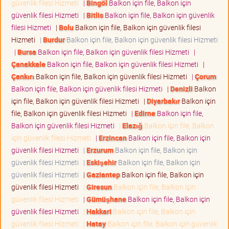
güvenlik filesi Hizmeti
|
Bingöl
Balkon için file, Balkon için
güvenlik filesi Hizmeti
|
Bitlis
Balkon için file, Balkon için güvenlik
filesi Hizmeti
|
Bolu
Balkon için file, Balkon için güvenlik filesi
Hizmeti
|
Burdur
Balkon için file, Balkon için güvenlik filesi Hizmeti
|
Bursa
Balkon için file, Balkon için güvenlik filesi Hizmeti
|
Çanakkale
Balkon için file, Balkon için güvenlik filesi Hizmeti
|
Çankırı
Balkon için file, Balkon için güvenlik filesi Hizmeti
|
Çorum
Balkon için file, Balkon için güvenlik filesi Hizmeti
|
Denizli
Balkon
için file, Balkon için güvenlik filesi Hizmeti
|
Diyarbakır
Balkon için
file, Balkon için güvenlik filesi Hizmeti
|
Edirne
Balkon için file,
Balkon için güvenlik filesi Hizmeti
|
Elazığ
Balkon için file, Balkon
için güvenlik filesi Hizmeti
|
Erzincan
Balkon için file, Balkon için
güvenlik filesi Hizmeti
|
Erzurum
Balkon için file, Balkon için
güvenlik filesi Hizmeti
|
Eskişehir
Balkon için file, Balkon için
güvenlik filesi Hizmeti
|
Gaziantep
Balkon için file, Balkon için
güvenlik filesi Hizmeti
|
Giresun
Balkon için file, Balkon için
güvenlik filesi Hizmeti
|
Gümüşhane
Balkon için file, Balkon için
güvenlik filesi Hizmeti
|
Hakkari
Balkon için file, Balkon için
güvenlik filesi Hizmeti
|
Hatay
Balkon için file, Balkon için güvenlik