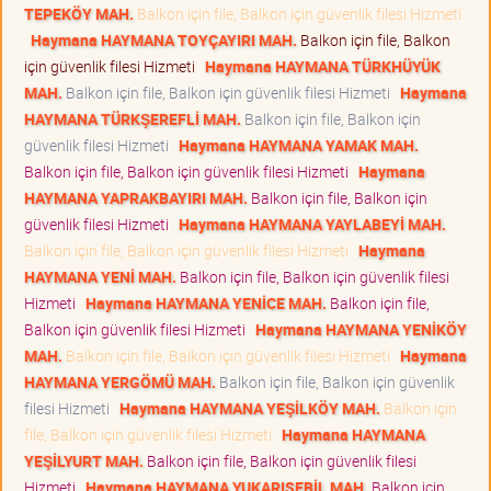
TEPEKÖY MAH.
Balkon için file, Balkon için güvenlik filesi Hizmeti
Haymana HAYMANA TOYÇAYIRI MAH.
Balkon için file, Balkon
için güvenlik filesi Hizmeti
Haymana HAYMANA TÜRKHÜYÜK
MAH.
Balkon için file, Balkon için güvenlik filesi Hizmeti
Haymana
HAYMANA TÜRKŞEREFLİ MAH.
Balkon için file, Balkon için
güvenlik filesi Hizmeti
Haymana HAYMANA YAMAK MAH.
Balkon için file, Balkon için güvenlik filesi Hizmeti
Haymana
HAYMANA YAPRAKBAYIRI MAH.
Balkon için file, Balkon için
güvenlik filesi Hizmeti
Haymana HAYMANA YAYLABEYİ MAH.
Balkon için file, Balkon için güvenlik filesi Hizmeti
Haymana
HAYMANA YENİ MAH.
Balkon için file, Balkon için güvenlik filesi
Hizmeti
Haymana HAYMANA YENİCE MAH.
Balkon için file,
Balkon için güvenlik filesi Hizmeti
Haymana HAYMANA YENİKÖY
MAH.
Balkon için file, Balkon için güvenlik filesi Hizmeti
Haymana
HAYMANA YERGÖMÜ MAH.
Balkon için file, Balkon için güvenlik
filesi Hizmeti
Haymana HAYMANA YEŞİLKÖY MAH.
Balkon için
file, Balkon için güvenlik filesi Hizmeti
Haymana HAYMANA
YEŞİLYURT MAH.
Balkon için file, Balkon için güvenlik filesi
Hizmeti
Haymana HAYMANA YUKARISEBİL MAH.
Balkon için