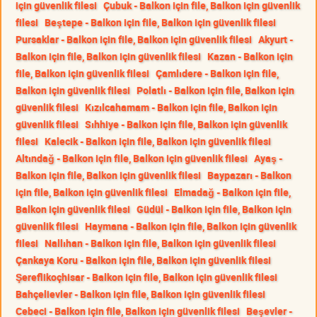
için güvenlik filesi
Çubuk - Balkon için file, Balkon için güvenlik
filesi
Beştepe - Balkon için file, Balkon için güvenlik filesi
Pursaklar - Balkon için file, Balkon için güvenlik filesi
Akyurt -
Balkon için file, Balkon için güvenlik filesi
Kazan - Balkon için
file, Balkon için güvenlik filesi
Çamlıdere - Balkon için file,
Balkon için güvenlik filesi
Polatlı - Balkon için file, Balkon için
güvenlik filesi
Kızılcahamam - Balkon için file, Balkon için
güvenlik filesi
Sıhhiye - Balkon için file, Balkon için güvenlik
filesi
Kalecik - Balkon için file, Balkon için güvenlik filesi
Altındağ - Balkon için file, Balkon için güvenlik filesi
Ayaş -
Balkon için file, Balkon için güvenlik filesi
Baypazarı - Balkon
için file, Balkon için güvenlik filesi
Elmadağ - Balkon için file,
Balkon için güvenlik filesi
Güdül - Balkon için file, Balkon için
güvenlik filesi
Haymana - Balkon için file, Balkon için güvenlik
filesi
Nallıhan - Balkon için file, Balkon için güvenlik filesi
Çankaya Koru - Balkon için file, Balkon için güvenlik filesi
Şereflikoçhisar - Balkon için file, Balkon için güvenlik filesi
Bahçelievler - Balkon için file, Balkon için güvenlik filesi
Cebeci - Balkon için file, Balkon için güvenlik filesi
Beşevler -