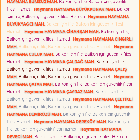
HAYMANA BUMSUZ MAH.
Balkon için file, Balkon için güvenlik
filesi Hizmeti
Haymana HAYMANA BÜYÜKKONAK MAH.
Balkon
için file, Balkon için güvenlik filesi Hizmeti
Haymana HAYMANA
BÜYÜKYAĞCI MAH.
Balkon için file, Balkon için güvenlik filesi
Hizmeti
Haymana HAYMANA CİHANŞAH MAH.
Balkon için file,
Balkon için güvenlik filesi Hizmeti
Haymana HAYMANA CİNGİRLİ
MAH.
Balkon için file, Balkon için güvenlik filesi Hizmeti
Haymana
HAYMANA CULUK MAH.
Balkon için file, Balkon için güvenlik filesi
Hizmeti
Haymana HAYMANA ÇALDAĞ MAH.
Balkon için file,
Balkon için güvenlik filesi Hizmeti
Haymana HAYMANA ÇALIŞ
MAH.
Balkon için file, Balkon için güvenlik filesi Hizmeti
Haymana
HAYMANA ÇATAK MAH.
Balkon için file, Balkon için güvenlik filesi
Hizmeti
Haymana HAYMANA ÇAYRAZ MAH.
Balkon için file,
Balkon için güvenlik filesi Hizmeti
Haymana HAYMANA ÇELTİKLİ
MAH.
Balkon için file, Balkon için güvenlik filesi Hizmeti
Haymana
HAYMANA DEMİRÖZÜ MAH.
Balkon için file, Balkon için güvenlik
filesi Hizmeti
Haymana HAYMANA DEREKÖY MAH.
Balkon için
file, Balkon için güvenlik filesi Hizmeti
Haymana HAYMANA
DEVECİ MAH.
Balkon için file, Balkon için güvenlik filesi Hizmeti