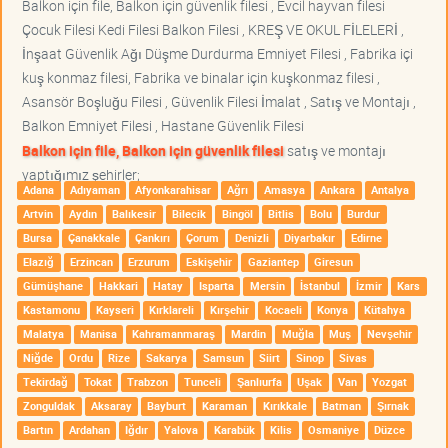
Balkon için file, Balkon için güvenlik filesi , Evcil hayvan filesi
Çocuk Filesi Kedi Filesi Balkon Filesi , KREŞ VE OKUL FİLELERİ ,
İnşaat Güvenlik Ağı Düşme Durdurma Emniyet Filesi , Fabrika içi
kuş konmaz filesi, Fabrika ve binalar için kuşkonmaz filesi ,
Asansör Boşluğu Filesi , Güvenlik Filesi İmalat , Satış ve Montajı ,
Balkon Emniyet Filesi , Hastane Güvenlik Filesi
Balkon için file, Balkon için güvenlik filesi
satış ve montajı
yaptığımız şehirler;
Adana
Adıyaman
Afyonkarahisar
Ağrı
Amasya
Ankara
Antalya
Artvin
Aydın
Balıkesir
Bilecik
Bingöl
Bitlis
Bolu
Burdur
Bursa
Çanakkale
Çankırı
Çorum
Denizli
Diyarbakır
Edirne
Elazığ
Erzincan
Erzurum
Eskişehir
Gaziantep
Giresun
Gümüşhane
Hakkari
Hatay
Isparta
Mersin
İstanbul
İzmir
Kars
Kastamonu
Kayseri
Kırklareli
Kırşehir
Kocaeli
Konya
Kütahya
Malatya
Manisa
Kahramanmaraş
Mardin
Muğla
Muş
Nevşehir
Niğde
Ordu
Rize
Sakarya
Samsun
Siirt
Sinop
Sivas
Tekirdağ
Tokat
Trabzon
Tunceli
Şanlıurfa
Uşak
Van
Yozgat
Zonguldak
Aksaray
Bayburt
Karaman
Kırıkkale
Batman
Şırnak
Bartın
Ardahan
Iğdır
Yalova
Karabük
Kilis
Osmaniye
Düzce