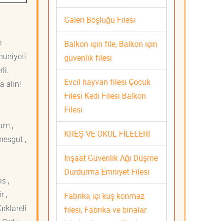
Galeri Boşluğu Filesi
e
Balkon için file, Balkon için
nuniyeti
güvenlik filesi
li.
Evcil hayvan filesi Çocuk
a alın!
Filesi Kedi Filesi Balkon
Filesi
am ,
KREŞ VE OKUL FİLELERİ
mesgut ,
İnşaat Güvenlik Ağı Düşme
Durdurma Emniyet Filesi
s ,
r ,
Fabrika içi kuş konmaz
ırklareli
filesi, Fabrika ve binalar