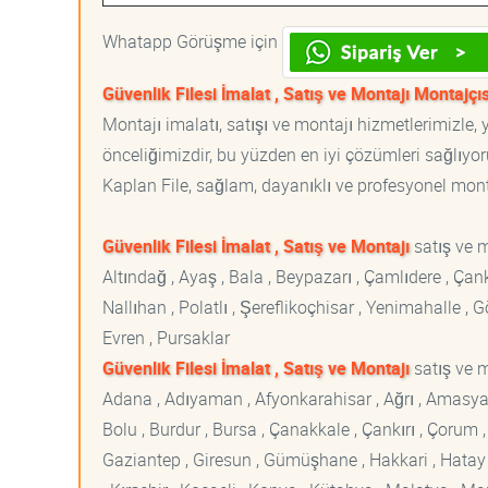
Whatapp Görüşme için
Güvenlik Filesi İmalat , Satış ve Montajı Montajçıs
Montajı imalatı, satışı ve montajı hizmetlerimizle
önceliğimizdir, bu yüzden en iyi çözümleri sağlıyoru
Kaplan File, sağlam, dayanıklı ve profesyonel montaj
Güvenlik Filesi İmalat , Satış ve Montajı
satış ve 
Altındağ , Ayaş , Bala , Beypazarı , Çamlıdere , Ç
Nallıhan , Polatlı , Şereflikoçhisar , Yenimahalle ,
Evren , Pursaklar
Güvenlik Filesi İmalat , Satış ve Montajı
satış ve m
Adana , Adıyaman , Afyonkarahisar , Ağrı , Amasya , An
Bolu , Burdur , Bursa , Çanakkale , Çankırı , Çorum , D
Gaziantep , Giresun , Gümüşhane , Hakkari , Hatay , I