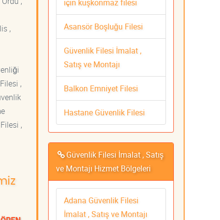
 Ordu ,
için kuşkonmaz filesi
Asansör Boşluğu Filesi
is ,
Güvenlik Filesi İmalat ,
Satış ve Montajı
venliği
ilesi ,
Balkon Emniyet Filesi
üvenlik
me
Hastane Güvenlik Filesi
ilesi ,
Güvenlik Filesi İmalat , Satış
ve Montajı Hizmet Bölgeleri
miz
Adana Güvenlik Filesi
İmalat , Satış ve Montajı