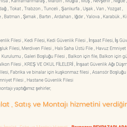
Manisa , Kahramanmaraş , Mardin , Muğla , Muş , Nevşehir , Niğde ,
rdağ , Tokat , Trabzon , Tunceli , Şanlıurfa , Uşak , Van , Yozgat ,
 Batman , Şırnak , Bartın , Ardahan , Iğdır , Yalova , Karabük , Kil
lik Filesi , Kedi Filesi, Kedi Güvenlik Filesi , İnşaat Filesi, İş Gü
luk Filesi, Merdiven Filesi , Halı Saha Üstü File , Havuz Emniyet F
 Kurulumu , Galeri Boşluğu Filesi , Balkon için file, Balkon için g
si Balkon Filesi , KREŞ VE OKUL FİLELERİ , İnşaat Güvenlik Ağı Düş
lesi, Fabrika ve binalar için kuşkonmaz filesi , Asansör Boşluğu F
mniyet Filesi , Hastane Güvenlik Filesi
ontajı yaptığımız şehirler;
lat , Satış ve Montajı hizmetini verdiği