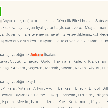
ı
Arıyorsanız, doğru adrestesiniz! Güvenlik Filesi İmalat , Satış v
, yüksek kaliteyi uygun fiyat garantisiyle sunuyoruz. Müşteri mem
z. Güvenliğinizi ertelemeyin, hayatınız ve sevdikleriniz çok değer
 hizmetiyle sizi korur. Kaplan File ile güvenliğinizi garanti altın
montajı yaptığımız
Ankara
İlçeleri;
ankaya , Çubuk , Elmadağ , Güdül , Haymana , Kalecik , Kızılcaham
 Gölbaşı / Ankara , Keçiören , Mamak , Sincan , Kazan , Akyurt , Eti
ontajı yaptığımız şehirler;
kara , Antalya , Artvin , Aydın , Balıkesir , Bilecik , Bingöl , Bitli
enizli , Diyarbakır , Edirne , Elazığ , Erzincan , Erzurum , Eskişehi
sparta , Mersin , İstanbul , İzmir , Kars , Kastamonu , Kayseri , K