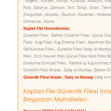
, Kırşehir , Kocaeli , Konya , Kütahya , Malatya , 
Rize , Sakarya , Samsun , Siirt , Sinop , Sivas , Teki
Zonguldak , Aksaray , Bayburt , Karaman , Kırıkkale ,
Osmaniye , Düzce
Kaplan File Hizmetlerimiz;
Güvenlik Filesi , Balkon Güvenlik Filesi , Çocuk Güven
Filesi , Kuş Filesi, Kuş Önleme Filesi , Apartman Boş
Raf Koruma Filesi , Güvenlik Filesi Satış ve Montajı
filesi , Evcil hayvan filesi Çocuk Filesi Kedi File
Durdurma Emniyet Filesi , Fabrika içi kuş konmaz fi
Güvenlik Filesi İmalat , Satış ve Montajı , Balkon E
Güvenlik Filesi İmalat , Satış ve Montajı
satış ve m
Kaplan File Güvenlik Filesi İma
Beypazarı Mahalleleri