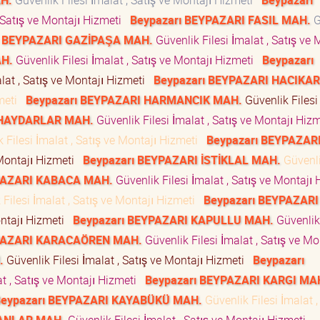
H.
Güvenlik Filesi İmalat , Satış ve Montajı Hizmeti
Beypazarı
, Satış ve Montajı Hizmeti
Beypazarı BEYPAZARI FASIL MAH.
G
ı BEYPAZARI GAZİPAŞA MAH.
Güvenlik Filesi İmalat , Satış ve 
AH.
Güvenlik Filesi İmalat , Satış ve Montajı Hizmeti
Beypazarı
lat , Satış ve Montajı Hizmeti
Beypazarı BEYPAZARI HACIKA
zmeti
Beypazarı BEYPAZARI HARMANCIK MAH.
Güvenlik Filesi 
 HAYDARLAR MAH.
Güvenlik Filesi İmalat , Satış ve Montajı Hiz
 Filesi İmalat , Satış ve Montajı Hizmeti
Beypazarı BEYPAZAR
 Montajı Hizmeti
Beypazarı BEYPAZARI İSTİKLAL MAH.
Güvenli
PAZARI KABACA MAH.
Güvenlik Filesi İmalat , Satış ve Montajı 
Filesi İmalat , Satış ve Montajı Hizmeti
Beypazarı BEYPAZARI
ontajı Hizmeti
Beypazarı BEYPAZARI KAPULLU MAH.
Güvenlik 
YPAZARI KARACAÖREN MAH.
Güvenlik Filesi İmalat , Satış ve Mo
.
Güvenlik Filesi İmalat , Satış ve Montajı Hizmeti
Beypazarı
at , Satış ve Montajı Hizmeti
Beypazarı BEYPAZARI KARGI MA
eypazarı BEYPAZARI KAYABÜKÜ MAH.
Güvenlik Filesi İmalat ,