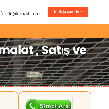
 :
İLETİŞİM ADRESİMİZ
nfile06@gmail.com
M
malat , Satış ve