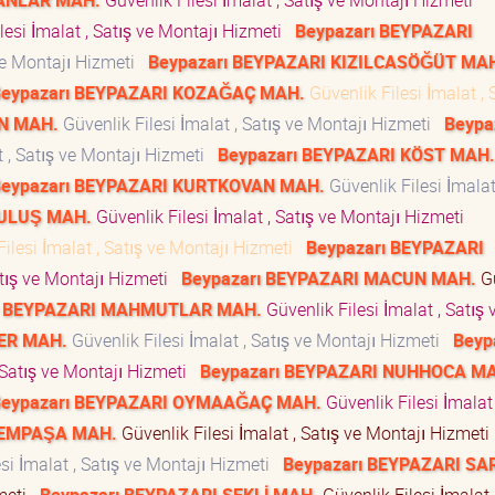
BANLAR MAH.
Güvenlik Filesi İmalat , Satış ve Montajı Hizmeti
lesi İmalat , Satış ve Montajı Hizmeti
Beypazarı BEYPAZARI
 ve Montajı Hizmeti
Beypazarı BEYPAZARI KIZILCASÖĞÜT MA
eypazarı BEYPAZARI KOZAĞAÇ MAH.
Güvenlik Filesi İmalat , 
N MAH.
Güvenlik Filesi İmalat , Satış ve Montajı Hizmeti
Beypa
t , Satış ve Montajı Hizmeti
Beypazarı BEYPAZARI KÖST MAH.
eypazarı BEYPAZARI KURTKOVAN MAH.
Güvenlik Filesi İmalat
TULUŞ MAH.
Güvenlik Filesi İmalat , Satış ve Montajı Hizmeti
ilesi İmalat , Satış ve Montajı Hizmeti
Beypazarı BEYPAZARI
atış ve Montajı Hizmeti
Beypazarı BEYPAZARI MACUN MAH.
Gü
ı BEYPAZARI MAHMUTLAR MAH.
Güvenlik Filesi İmalat , Satış 
ER MAH.
Güvenlik Filesi İmalat , Satış ve Montajı Hizmeti
Beyp
, Satış ve Montajı Hizmeti
Beypazarı BEYPAZARI NUHHOCA M
Beypazarı BEYPAZARI OYMAAĞAÇ MAH.
Güvenlik Filesi İmalat 
TEMPAŞA MAH.
Güvenlik Filesi İmalat , Satış ve Montajı Hizmet
si İmalat , Satış ve Montajı Hizmeti
Beypazarı BEYPAZARI SA