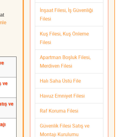
İnşaat Filesi, İş Güvenliği
at
Filesi
mle
Kuş Filesi, Kuş Önleme
Filesi
Apartman Boşluk Filesi,
ve
Merdiven Filesi
Halı Saha Üstü File
ş ve
Havuz Emniyet Filesi
atış ve
Raf Koruma Filesi
ajı
Güvenlik Filesi Satış ve
Montajı Kurulumu