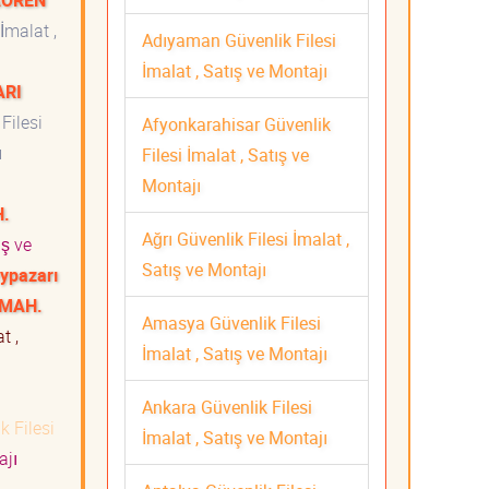
AÖREN
İmalat ,
Adıyaman Güvenlik Filesi
İmalat , Satış ve Montajı
ARI
Filesi
Afyonkarahisar Güvenlik
ı
Filesi İmalat , Satış ve
Montajı
H.
Ağrı Güvenlik Filesi İmalat ,
ış ve
Satış ve Montajı
ypazarı
 MAH.
Amasya Güvenlik Filesi
t ,
İmalat , Satış ve Montajı
Ankara Güvenlik Filesi
k Filesi
İmalat , Satış ve Montajı
ajı