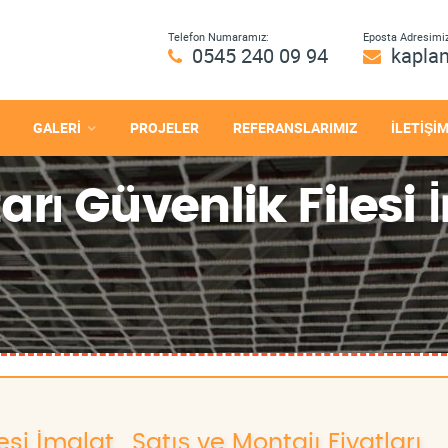
Telefon Numaramız:
Eposta Adresimiz
0545 240 09 94
kapla
GALERİ
PROJELER
REFERANSLARIMIZ
İLETİŞİ
ı Güvenlik Filesi İ
i İmalat , Satış ve Montajı Fiyatları