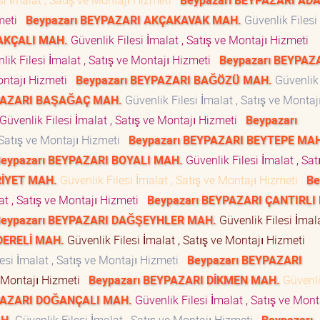
si İmalat , Satış ve Montajı Hizmeti
Beypazarı BEYPAZARI AD
zmeti
Beypazarı BEYPAZARI AKÇAKAVAK MAH.
Güvenlik Filesi 
 AKÇALI MAH.
Güvenlik Filesi İmalat , Satış ve Montajı Hizmeti
lik Filesi İmalat , Satış ve Montajı Hizmeti
Beypazarı BEYPAZ
Montajı Hizmeti
Beypazarı BEYPAZARI BAĞÖZÜ MAH.
Güvenlik 
YPAZARI BAŞAĞAÇ MAH.
Güvenlik Filesi İmalat , Satış ve Montaj
Güvenlik Filesi İmalat , Satış ve Montajı Hizmeti
Beypazarı
 Satış ve Montajı Hizmeti
Beypazarı BEYPAZARI BEYTEPE MA
eypazarı BEYPAZARI BOYALI MAH.
Güvenlik Filesi İmalat , Sat
RİYET MAH.
Güvenlik Filesi İmalat , Satış ve Montajı Hizmeti
Be
at , Satış ve Montajı Hizmeti
Beypazarı BEYPAZARI ÇANTIRLI
eypazarı BEYPAZARI DAĞŞEYHLER MAH.
Güvenlik Filesi İmala
DERELİ MAH.
Güvenlik Filesi İmalat , Satış ve Montajı Hizmeti
esi İmalat , Satış ve Montajı Hizmeti
Beypazarı BEYPAZARI
ve Montajı Hizmeti
Beypazarı BEYPAZARI DİKMEN MAH.
Güvenli
PAZARI DOĞANÇALI MAH.
Güvenlik Filesi İmalat , Satış ve Mont