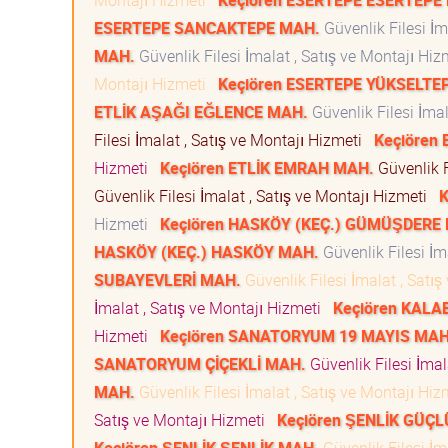
Montajı Hizmeti
Keçiören ESERTEPE ESERTEPE
ESERTEPE SANCAKTEPE MAH.
Güvenlik Filesi İm
MAH.
Güvenlik Filesi İmalat , Satış ve Montajı Hi
Montajı Hizmeti
Keçiören ESERTEPE YÜKSELTE
ETLİK AŞAĞI EĞLENCE MAH.
Güvenlik Filesi İma
Filesi İmalat , Satış ve Montajı Hizmeti
Keçiören
Hizmeti
Keçiören ETLİK EMRAH MAH.
Güvenlik F
Güvenlik Filesi İmalat , Satış ve Montajı Hizmeti
K
Hizmeti
Keçiören HASKÖY (KEÇ.) GÜMÜŞDERE
HASKÖY (KEÇ.) HASKÖY MAH.
Güvenlik Filesi İm
SUBAYEVLERİ MAH.
Güvenlik Filesi İmalat , Satı
İmalat , Satış ve Montajı Hizmeti
Keçiören KAL
Hizmeti
Keçiören SANATORYUM 19 MAYIS MAH
SANATORYUM ÇİÇEKLİ MAH.
Güvenlik Filesi İmal
MAH.
Güvenlik Filesi İmalat , Satış ve Montajı Hi
Satış ve Montajı Hizmeti
Keçiören ŞENLİK GÜÇ