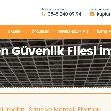
Telefon Numaramız:
Eposta Adresimiz
0545 240 09 94
kapla
GALERİ
PROJELER
REFERANSLARIMIZ
İLETİŞİ
 Güvenlik Filesi İm
 İmalat , Satış ve Montajı Fiyatları