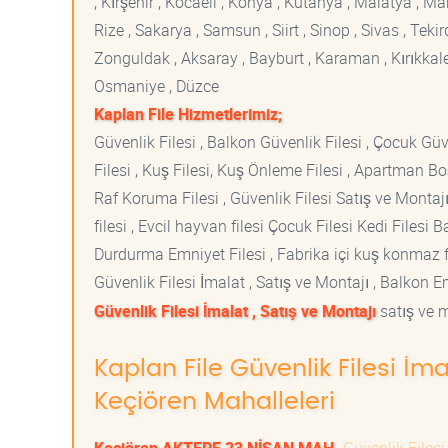
, Kırşehir , Kocaeli , Konya , Kütahya , Malatya , 
Rize , Sakarya , Samsun , Siirt , Sinop , Sivas , Teki
Zonguldak , Aksaray , Bayburt , Karaman , Kırıkkale ,
Osmaniye , Düzce
Kaplan File Hizmetlerimiz;
Güvenlik Filesi , Balkon Güvenlik Filesi , Çocuk Güven
Filesi , Kuş Filesi, Kuş Önleme Filesi , Apartman Boş
Raf Koruma Filesi , Güvenlik Filesi Satış ve Montajı
filesi , Evcil hayvan filesi Çocuk Filesi Kedi File
Durdurma Emniyet Filesi , Fabrika içi kuş konmaz fi
Güvenlik Filesi İmalat , Satış ve Montajı , Balkon E
Güvenlik Filesi İmalat , Satış ve Montajı
satış ve m
Kaplan File Güvenlik Filesi İma
Keçiören Mahalleleri