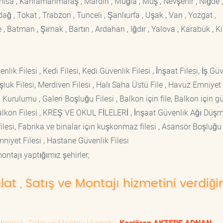
Manisa , Kahramanmaraş , Mardin , Muğla , Muş , Nevşehir , Niğde ,
rdağ , Tokat , Trabzon , Tunceli , Şanlıurfa , Uşak , Van , Yozgat ,
 Batman , Şırnak , Bartın , Ardahan , Iğdır , Yalova , Karabük , Kil
lik Filesi , Kedi Filesi, Kedi Güvenlik Filesi , İnşaat Filesi, İş Gü
luk Filesi, Merdiven Filesi , Halı Saha Üstü File , Havuz Emniyet F
 Kurulumu , Galeri Boşluğu Filesi , Balkon için file, Balkon için g
si Balkon Filesi , KREŞ VE OKUL FİLELERİ , İnşaat Güvenlik Ağı Düş
lesi, Fabrika ve binalar için kuşkonmaz filesi , Asansör Boşluğu F
mniyet Filesi , Hastane Güvenlik Filesi
ontajı yaptığımız şehirler;
lat , Satış ve Montajı hizmetini verdiği