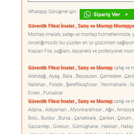
Whatapp Görüşme için
Güvenlik Filesi İmalat , Satış ve Montajı Montajçıs
Montajı imalatı, satışı ve montajı hizmetlerimizle
önceliğimizdir, bu yüzden en iyi çözümleri sağlıyoru
Kaplan File, sağlam, dayanıklı ve profesyonel montaj
Güvenlik Filesi İmalat , Satış ve Montajı
satış ve 
Altındağ , Ayaş , Bala , Beypazarı , Çamlıdere , Ç
Nallıhan , Polatlı , Şereflikoçhisar , Yenimahalle ,
Evren , Pursaklar
Güvenlik Filesi İmalat , Satış ve Montajı
satış ve m
Adana , Adıyaman , Afyonkarahisar , Ağrı , Amasya , An
Bolu , Burdur , Bursa , Çanakkale , Çankırı , Çorum , D
Gaziantep , Giresun , Gümüşhane , Hakkari , Hatay , I