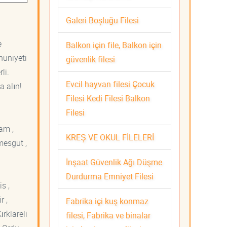
Galeri Boşluğu Filesi
e
Balkon için file, Balkon için
nuniyeti
güvenlik filesi
li.
Evcil hayvan filesi Çocuk
a alın!
Filesi Kedi Filesi Balkon
Filesi
am ,
KREŞ VE OKUL FİLELERİ
mesgut ,
İnşaat Güvenlik Ağı Düşme
Durdurma Emniyet Filesi
s ,
r ,
Fabrika içi kuş konmaz
ırklareli
filesi, Fabrika ve binalar