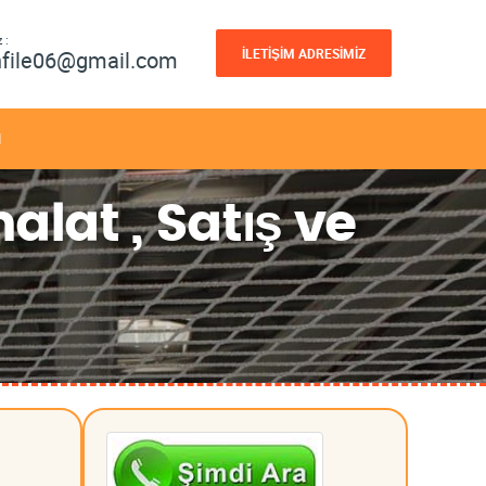
 :
İLETİŞİM ADRESİMİZ
nfile06@gmail.com
M
alat , Satış ve