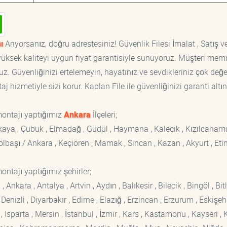
ı
Arıyorsanız, doğru adrestesiniz! Güvenlik Filesi İmalat , Satış v
, yüksek kaliteyi uygun fiyat garantisiyle sunuyoruz. Müşteri mem
z. Güvenliğinizi ertelemeyin, hayatınız ve sevdikleriniz çok değer
 hizmetiyle sizi korur. Kaplan File ile güvenliğinizi garanti altın
montajı yaptığımız
Ankara
İlçeleri;
ankaya , Çubuk , Elmadağ , Güdül , Haymana , Kalecik , Kızılcaham
 Gölbaşı / Ankara , Keçiören , Mamak , Sincan , Kazan , Akyurt , Eti
ontajı yaptığımız şehirler;
kara , Antalya , Artvin , Aydın , Balıkesir , Bilecik , Bingöl , Bitli
enizli , Diyarbakır , Edirne , Elazığ , Erzincan , Erzurum , Eskişehi
sparta , Mersin , İstanbul , İzmir , Kars , Kastamonu , Kayseri , K