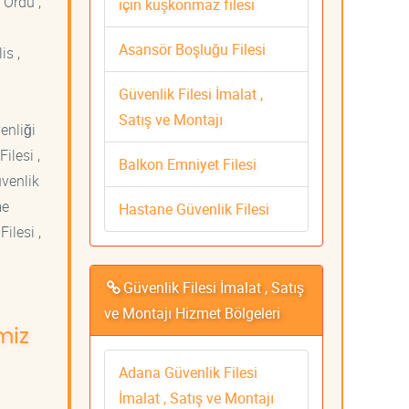
 Ordu ,
için kuşkonmaz filesi
Asansör Boşluğu Filesi
is ,
Güvenlik Filesi İmalat ,
Satış ve Montajı
venliği
ilesi ,
Balkon Emniyet Filesi
üvenlik
me
Hastane Güvenlik Filesi
ilesi ,
Güvenlik Filesi İmalat , Satış
ve Montajı Hizmet Bölgeleri
miz
Adana Güvenlik Filesi
İmalat , Satış ve Montajı