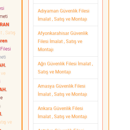
esi
Adıyaman Güvenlik Filesi
zmeti
İmalat , Satış ve Montajı
IRAN
 , Satış
Afyonkarahisar Güvenlik
ören
Filesi İmalat , Satış ve
Filesi
Montajı
zmeti
Ağrı Güvenlik Filesi İmalat ,
AH.
Satış ve Montajı
 ve
ti
Amasya Güvenlik Filesi
AH.
İmalat , Satış ve Montajı
ve
n
Ankara Güvenlik Filesi
.
İmalat , Satış ve Montajı
atış ve