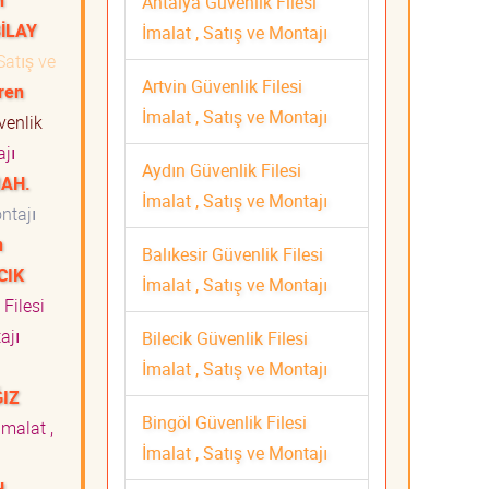
n
Antalya Güvenlik Filesi
BİLAY
İmalat , Satış ve Montajı
Satış ve
Artvin Güvenlik Filesi
ren
İmalat , Satış ve Montajı
enlik
ajı
Aydın Güvenlik Filesi
MAH.
İmalat , Satış ve Montajı
ntajı
n
Balıkesir Güvenlik Filesi
CIK
İmalat , Satış ve Montajı
Filesi
ajı
Bilecik Güvenlik Filesi
İmalat , Satış ve Montajı
IZ
Bingöl Güvenlik Filesi
İmalat ,
İmalat , Satış ve Montajı