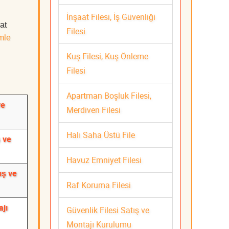
İnşaat Filesi, İş Güvenliği
at
Filesi
mle
Kuş Filesi, Kuş Önleme
Filesi
Apartman Boşluk Filesi,
ve
Merdiven Filesi
Halı Saha Üstü File
ş ve
Havuz Emniyet Filesi
ış ve
Raf Koruma Filesi
ajı
Güvenlik Filesi Satış ve
Montajı Kurulumu