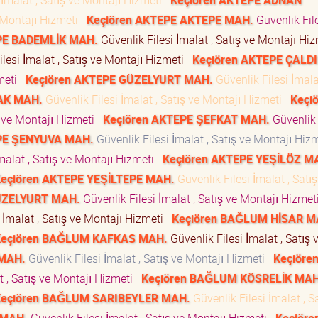
 İmalat , Satış ve Montajı Hizmeti
Keçiören AKTEPE ADNAN
e Montajı Hizmeti
Keçiören AKTEPE AKTEPE MAH.
Güvenlik Fil
PE BADEMLİK MAH.
Güvenlik Filesi İmalat , Satış ve Montajı Hi
lesi İmalat , Satış ve Montajı Hizmeti
Keçiören AKTEPE ÇALD
zmeti
Keçiören AKTEPE GÜZELYURT MAH.
Güvenlik Filesi İmalat
AK MAH.
Güvenlik Filesi İmalat , Satış ve Montajı Hizmeti
Keçi
ış ve Montajı Hizmeti
Keçiören AKTEPE ŞEFKAT MAH.
Güvenlik 
PE ŞENYUVA MAH.
Güvenlik Filesi İmalat , Satış ve Montajı Hi
malat , Satış ve Montajı Hizmeti
Keçiören AKTEPE YEŞİLÖZ M
eçiören AKTEPE YEŞİLTEPE MAH.
Güvenlik Filesi İmalat , Satış
ÜZELYURT MAH.
Güvenlik Filesi İmalat , Satış ve Montajı Hizme
 İmalat , Satış ve Montajı Hizmeti
Keçiören BAĞLUM HİSAR M
Keçiören BAĞLUM KAFKAS MAH.
Güvenlik Filesi İmalat , Satış 
MAH.
Güvenlik Filesi İmalat , Satış ve Montajı Hizmeti
Keçiöre
t , Satış ve Montajı Hizmeti
Keçiören BAĞLUM KÖSRELİK MAH
eçiören BAĞLUM SARIBEYLER MAH.
Güvenlik Filesi İmalat , S