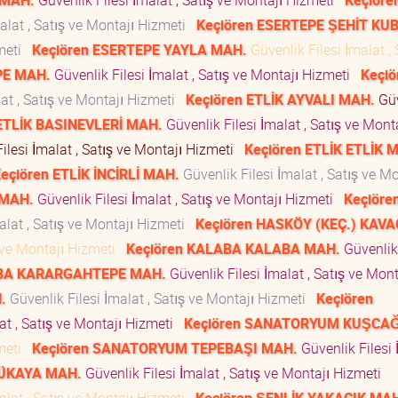
 MAH.
Güvenlik Filesi İmalat , Satış ve Montajı Hizmeti
Keçiöre
alat , Satış ve Montajı Hizmeti
Keçiören ESERTEPE ŞEHİT KU
zmeti
Keçiören ESERTEPE YAYLA MAH.
Güvenlik Filesi İmalat , 
PE MAH.
Güvenlik Filesi İmalat , Satış ve Montajı Hizmeti
Keçiö
lat , Satış ve Montajı Hizmeti
Keçiören ETLİK AYVALI MAH.
Güv
 ETLİK BASINEVLERİ MAH.
Güvenlik Filesi İmalat , Satış ve Mont
ilesi İmalat , Satış ve Montajı Hizmeti
Keçiören ETLİK ETLİK 
eçiören ETLİK İNCİRLİ MAH.
Güvenlik Filesi İmalat , Satış ve Mo
 MAH.
Güvenlik Filesi İmalat , Satış ve Montajı Hizmeti
Keçiöre
alat , Satış ve Montajı Hizmeti
Keçiören HASKÖY (KEÇ.) KAVA
ş ve Montajı Hizmeti
Keçiören KALABA KALABA MAH.
Güvenlik 
ABA KARARGAHTEPE MAH.
Güvenlik Filesi İmalat , Satış ve Mont
.
Güvenlik Filesi İmalat , Satış ve Montajı Hizmeti
Keçiören
at , Satış ve Montajı Hizmeti
Keçiören SANATORYUM KUŞCAĞ
zmeti
Keçiören SANATORYUM TEPEBAŞI MAH.
Güvenlik Filesi 
LÜKAYA MAH.
Güvenlik Filesi İmalat , Satış ve Montajı Hizmeti