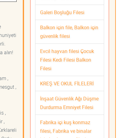
Galeri Boşluğu Filesi
e
Balkon için file, Balkon için
nuniyeti
güvenlik filesi
li.
Evcil hayvan filesi Çocuk
a alın!
Filesi Kedi Filesi Balkon
Filesi
am ,
KREŞ VE OKUL FİLELERİ
mesgut ,
İnşaat Güvenlik Ağı Düşme
Durdurma Emniyet Filesi
s ,
r ,
Fabrika içi kuş konmaz
ırklareli
filesi, Fabrika ve binalar