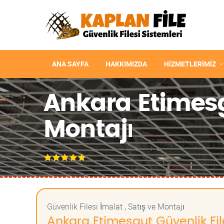
ANA SAYFA
HAKKIMIZDA
HIZMETLERIMIZ
Ankara Etimesgu
Montajı
Güvenlik Filesi İmalat , Satış ve Montajı
Ankara Etimesgut Güvenlik File