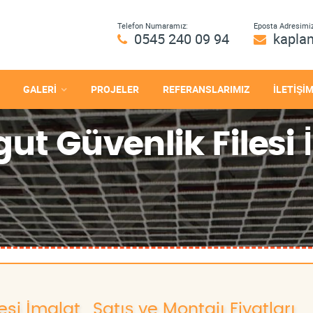
Telefon Numaramız:
Eposta Adresimiz
0545 240 09 94
kapla
GALERİ
PROJELER
REFERANSLARIMIZ
İLETİŞİ
t Güvenlik Filesi İ
si İmalat , Satış ve Montajı Fiyatları