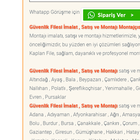
Whatapp Görüşme için
Güvenlik Filesi İmalat , Satış ve Montajı Montajçıs
Montajı imalatı, satışı ve montajı hizmetlerimizle
önceliğimizdir, bu yüzden en iyi çözümleri sağlıyoru
Kaplan File, sağlam, dayanıklı ve profesyonel montaj
Güvenlik Filesi İmalat , Satış ve Montajı
satış ve 
Altındağ , Ayaş , Bala , Beypazarı , Çamlıdere , Ç
Nallıhan , Polatlı , Şereflikoçhisar , Yenimahalle ,
Evren , Pursaklar
Güvenlik Filesi İmalat , Satış ve Montajı
satış ve m
Adana , Adıyaman , Afyonkarahisar , Ağrı , Amasya , An
Bolu , Burdur , Bursa , Çanakkale , Çankırı , Çorum , D
Gaziantep , Giresun , Gümüşhane , Hakkari , Hatay , I