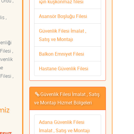
 Ordu ,
için kuşkonmaz filesi
Asansör Boşluğu Filesi
is ,
Güvenlik Filesi İmalat ,
Satış ve Montajı
venliği
ilesi ,
Balkon Emniyet Filesi
üvenlik
me
Hastane Güvenlik Filesi
ilesi ,
Güvenlik Filesi İmalat , Satış
ve Montajı Hizmet Bölgeleri
miz
Adana Güvenlik Filesi
İmalat , Satış ve Montajı