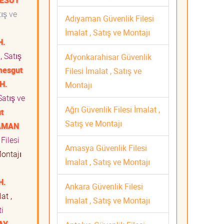
MESUT
tış ve
Adıyaman Güvenlik Filesi
İmalat , Satış ve Montajı
H.
, Satış
Afyonkarahisar Güvenlik
mesgut
Filesi İmalat , Satış ve
H.
Montajı
Satış ve
Ağrı Güvenlik Filesi İmalat ,
t
Satış ve Montajı
YAMAN
Filesi
Amasya Güvenlik Filesi
Montajı
İmalat , Satış ve Montajı
H.
Ankara Güvenlik Filesi
at ,
İmalat , Satış ve Montajı
eti