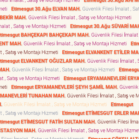
lesi İmalat , Satış ve Montajı Hizmeti
Etimesgut 30.Ağu AHİ 
zmeti
Etimesgut 30.Ağu ELVAN MAH.
Güvenlik Filesi İmalat , Sa
ABEKİR MAH.
Güvenlik Filesi İmalat , Satış ve Montajı Hizmeti
malat , Satış ve Montajı Hizmeti
Etimesgut 30.Ağu SÜVARİ MA
timesgut BAHÇEKAPI BAHÇEKAPI MAH.
Güvenlik Filesi İmalat 
KENT MAH.
Güvenlik Filesi İmalat , Satış ve Montajı Hizmeti
Eti
t , Satış ve Montajı Hizmeti
Etimesgut ELVANKENT ETİLER MA
timesgut ELVANKENT OĞUZLAR MAH.
Güvenlik Filesi İmalat , 
MAH.
Güvenlik Filesi İmalat , Satış ve Montajı Hizmeti
Etimesgu
at , Satış ve Montajı Hizmeti
Etimesgut ERYAMANEVLERİ ER
zmeti
Etimesgut ERYAMANEVLERİ ŞEYH ŞAMİL MAH.
Güvenlik 
YAMANEVLERİ TUNAHAN MAH.
Güvenlik Filesi İmalat , Satış ve 
.
Güvenlik Filesi İmalat , Satış ve Montajı Hizmeti
Etimesgut
t , Satış ve Montajı Hizmeti
Etimesgut ETİMESGUT ERLER MA
timesgut ETİMESGUT FATİH SULTAN MAH.
Güvenlik Filesi İmal
 İSTASYON MAH.
Güvenlik Filesi İmalat , Satış ve Montajı Hizm