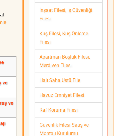
İnşaat Filesi, İş Güvenliği
at
Filesi
mle
Kuş Filesi, Kuş Önleme
Filesi
Apartman Boşluk Filesi,
ve
Merdiven Filesi
Halı Saha Üstü File
ş ve
Havuz Emniyet Filesi
atış ve
Raf Koruma Filesi
ajı
Güvenlik Filesi Satış ve
Montajı Kurulumu