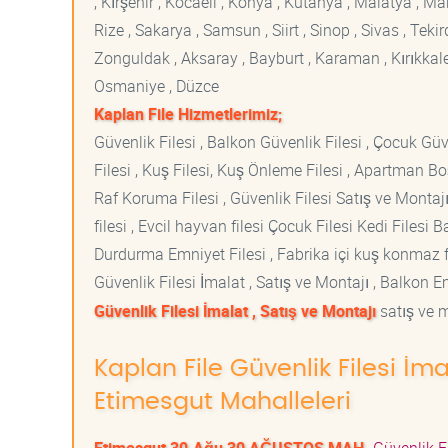
, Kırşehir , Kocaeli , Konya , Kütahya , Malatya , 
Rize , Sakarya , Samsun , Siirt , Sinop , Sivas , Teki
Zonguldak , Aksaray , Bayburt , Karaman , Kırıkkale ,
Osmaniye , Düzce
Kaplan File Hizmetlerimiz;
Güvenlik Filesi , Balkon Güvenlik Filesi , Çocuk Güven
Filesi , Kuş Filesi, Kuş Önleme Filesi , Apartman Boş
Raf Koruma Filesi , Güvenlik Filesi Satış ve Montajı
filesi , Evcil hayvan filesi Çocuk Filesi Kedi File
Durdurma Emniyet Filesi , Fabrika içi kuş konmaz fi
Güvenlik Filesi İmalat , Satış ve Montajı , Balkon E
Güvenlik Filesi İmalat , Satış ve Montajı
satış ve m
Kaplan File Güvenlik Filesi İma
Etimesgut Mahalleleri