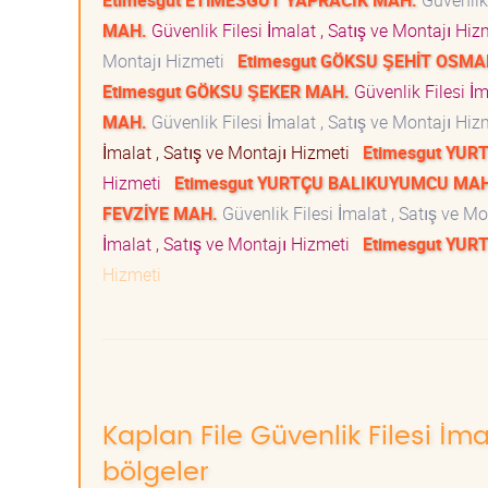
Etimesgut ETİMESGUT YAPRACIK MAH.
Güvenlik 
MAH.
Güvenlik Filesi İmalat , Satış ve Montajı Hi
Montajı Hizmeti
Etimesgut GÖKSU ŞEHİT OSMA
Etimesgut GÖKSU ŞEKER MAH.
Güvenlik Filesi İm
MAH.
Güvenlik Filesi İmalat , Satış ve Montajı Hi
İmalat , Satış ve Montajı Hizmeti
Etimesgut YU
Hizmeti
Etimesgut YURTÇU BALIKUYUMCU MAH
FEVZİYE MAH.
Güvenlik Filesi İmalat , Satış ve M
İmalat , Satış ve Montajı Hizmeti
Etimesgut YU
Hizmeti
Kaplan File Güvenlik Filesi İma
bölgeler