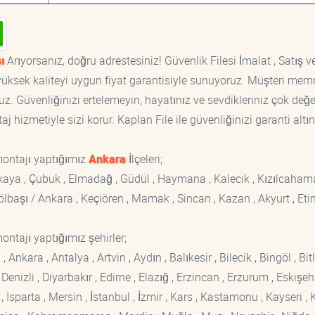
ı
Arıyorsanız, doğru adrestesiniz! Güvenlik Filesi İmalat , Satış v
, yüksek kaliteyi uygun fiyat garantisiyle sunuyoruz. Müşteri mem
z. Güvenliğinizi ertelemeyin, hayatınız ve sevdikleriniz çok değer
 hizmetiyle sizi korur. Kaplan File ile güvenliğinizi garanti altın
montajı yaptığımız
Ankara
İlçeleri;
ankaya , Çubuk , Elmadağ , Güdül , Haymana , Kalecik , Kızılcaham
 Gölbaşı / Ankara , Keçiören , Mamak , Sincan , Kazan , Akyurt , Eti
ontajı yaptığımız şehirler;
kara , Antalya , Artvin , Aydın , Balıkesir , Bilecik , Bingöl , Bitli
enizli , Diyarbakır , Edirne , Elazığ , Erzincan , Erzurum , Eskişehi
sparta , Mersin , İstanbul , İzmir , Kars , Kastamonu , Kayseri , K