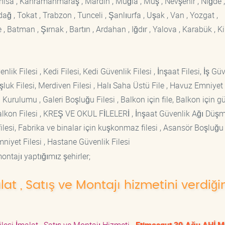
Manisa , Kahramanmaraş , Mardin , Muğla , Muş , Nevşehir , Niğde ,
rdağ , Tokat , Trabzon , Tunceli , Şanlıurfa , Uşak , Van , Yozgat ,
 Batman , Şırnak , Bartın , Ardahan , Iğdır , Yalova , Karabük , Kil
lik Filesi , Kedi Filesi, Kedi Güvenlik Filesi , İnşaat Filesi, İş Gü
luk Filesi, Merdiven Filesi , Halı Saha Üstü File , Havuz Emniyet F
 Kurulumu , Galeri Boşluğu Filesi , Balkon için file, Balkon için g
si Balkon Filesi , KREŞ VE OKUL FİLELERİ , İnşaat Güvenlik Ağı Düş
lesi, Fabrika ve binalar için kuşkonmaz filesi , Asansör Boşluğu F
mniyet Filesi , Hastane Güvenlik Filesi
ontajı yaptığımız şehirler;
lat , Satış ve Montajı hizmetini verdiği