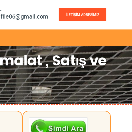
 :
İLETİŞİM ADRESİMİZ
nfile06@gmail.com
M
malat , Satış ve