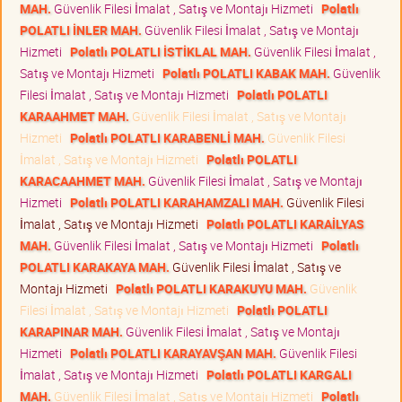
MAH.
Güvenlik Filesi İmalat , Satış ve Montajı Hizmeti
Polatlı
POLATLI İNLER MAH.
Güvenlik Filesi İmalat , Satış ve Montajı
Hizmeti
Polatlı POLATLI İSTİKLAL MAH.
Güvenlik Filesi İmalat ,
Satış ve Montajı Hizmeti
Polatlı POLATLI KABAK MAH.
Güvenlik
Filesi İmalat , Satış ve Montajı Hizmeti
Polatlı POLATLI
KARAAHMET MAH.
Güvenlik Filesi İmalat , Satış ve Montajı
Hizmeti
Polatlı POLATLI KARABENLİ MAH.
Güvenlik Filesi
İmalat , Satış ve Montajı Hizmeti
Polatlı POLATLI
KARACAAHMET MAH.
Güvenlik Filesi İmalat , Satış ve Montajı
Hizmeti
Polatlı POLATLI KARAHAMZALI MAH.
Güvenlik Filesi
İmalat , Satış ve Montajı Hizmeti
Polatlı POLATLI KARAİLYAS
MAH.
Güvenlik Filesi İmalat , Satış ve Montajı Hizmeti
Polatlı
POLATLI KARAKAYA MAH.
Güvenlik Filesi İmalat , Satış ve
Montajı Hizmeti
Polatlı POLATLI KARAKUYU MAH.
Güvenlik
Filesi İmalat , Satış ve Montajı Hizmeti
Polatlı POLATLI
KARAPINAR MAH.
Güvenlik Filesi İmalat , Satış ve Montajı
Hizmeti
Polatlı POLATLI KARAYAVŞAN MAH.
Güvenlik Filesi
İmalat , Satış ve Montajı Hizmeti
Polatlı POLATLI KARGALI
MAH.
Güvenlik Filesi İmalat , Satış ve Montajı Hizmeti
Polatlı