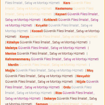
Filesi İmalat , Satış ve Montajı Hizmeti
|
Kars
Güvenlik Filesi
İmalat , Satış ve Montajı Hizmeti
|
Kastamonu
Güvenlik Filesi
İmalat , Satış ve Montajı Hizmeti
|
Kayseri
Güvenlik Filesi İmalat ,
Satış ve Montajı Hizmeti
|
Kırklareli
Güvenlik Filesi İmalat , Satış
ve Montajı Hizmeti
|
Kırşehir
Güvenlik Filesi İmalat , Satış ve
Montajı Hizmeti
|
Kocaeli
Güvenlik Filesi İmalat , Satış ve Montajı
Hizmeti
|
Konya
Güvenlik Filesi İmalat , Satış ve Montajı Hizmeti
|
Kütahya
Güvenlik Filesi İmalat , Satış ve Montajı Hizmeti
|
Malatya
Güvenlik Filesi İmalat , Satış ve Montajı Hizmeti
|
Manisa
Güvenlik Filesi İmalat , Satış ve Montajı Hizmeti
|
Kahramanmaraş
Güvenlik Filesi İmalat , Satış ve Montajı Hizmeti
|
Mardin
Güvenlik Filesi İmalat , Satış ve Montajı Hizmeti
|
Muğla
Güvenlik Filesi İmalat , Satış ve Montajı Hizmeti
|
Muş
Güvenlik Filesi İmalat , Satış ve Montajı Hizmeti
|
Nevşehir
Güvenlik Filesi İmalat , Satış ve Montajı Hizmeti
|
Niğde
Güvenlik
Filesi İmalat , Satış ve Montajı Hizmeti
|
Ordu
Güvenlik Filesi
İmalat , Satış ve Montajı Hizmeti
|
Rize
Güvenlik Filesi İmalat ,
Satış ve Montajı Hizmeti
|
Sakarya
Güvenlik Filesi İmalat , Satış
ve Montajı Hizmeti
|
Samsun
Güvenlik Filesi İmalat , Satış ve