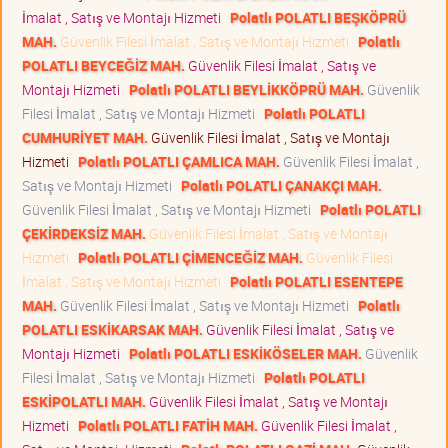
İmalat , Satış ve Montajı Hizmeti
Polatlı POLATLI BEŞKÖPRÜ
MAH.
Güvenlik Filesi İmalat , Satış ve Montajı Hizmeti
Polatlı
POLATLI BEYCEĞİZ MAH.
Güvenlik Filesi İmalat , Satış ve
Montajı Hizmeti
Polatlı POLATLI BEYLİKKÖPRÜ MAH.
Güvenlik
Filesi İmalat , Satış ve Montajı Hizmeti
Polatlı POLATLI
CUMHURİYET MAH.
Güvenlik Filesi İmalat , Satış ve Montajı
Hizmeti
Polatlı POLATLI ÇAMLICA MAH.
Güvenlik Filesi İmalat ,
Satış ve Montajı Hizmeti
Polatlı POLATLI ÇANAKÇI MAH.
Güvenlik Filesi İmalat , Satış ve Montajı Hizmeti
Polatlı POLATLI
ÇEKİRDEKSİZ MAH.
Güvenlik Filesi İmalat , Satış ve Montajı
Hizmeti
Polatlı POLATLI ÇİMENCEĞİZ MAH.
Güvenlik Filesi
İmalat , Satış ve Montajı Hizmeti
Polatlı POLATLI ESENTEPE
MAH.
Güvenlik Filesi İmalat , Satış ve Montajı Hizmeti
Polatlı
POLATLI ESKİKARSAK MAH.
Güvenlik Filesi İmalat , Satış ve
Montajı Hizmeti
Polatlı POLATLI ESKİKÖSELER MAH.
Güvenlik
Filesi İmalat , Satış ve Montajı Hizmeti
Polatlı POLATLI
ESKİPOLATLI MAH.
Güvenlik Filesi İmalat , Satış ve Montajı
Hizmeti
Polatlı POLATLI FATİH MAH.
Güvenlik Filesi İmalat ,