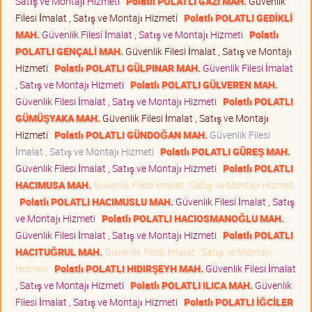
Satış ve Montajı Hizmeti
Polatlı POLATLI GAZİ MAH.
Güvenlik
Filesi İmalat , Satış ve Montajı Hizmeti
Polatlı POLATLI GEDİKLİ
MAH.
Güvenlik Filesi İmalat , Satış ve Montajı Hizmeti
Polatlı
POLATLI GENÇALİ MAH.
Güvenlik Filesi İmalat , Satış ve Montajı
Hizmeti
Polatlı POLATLI GÜLPINAR MAH.
Güvenlik Filesi İmalat
, Satış ve Montajı Hizmeti
Polatlı POLATLI GÜLVEREN MAH.
Güvenlik Filesi İmalat , Satış ve Montajı Hizmeti
Polatlı POLATLI
GÜMÜŞYAKA MAH.
Güvenlik Filesi İmalat , Satış ve Montajı
Hizmeti
Polatlı POLATLI GÜNDOĞAN MAH.
Güvenlik Filesi
İmalat , Satış ve Montajı Hizmeti
Polatlı POLATLI GÜREŞ MAH.
Güvenlik Filesi İmalat , Satış ve Montajı Hizmeti
Polatlı POLATLI
HACIMUSA MAH.
Güvenlik Filesi İmalat , Satış ve Montajı Hizmeti
Polatlı POLATLI HACIMUSLU MAH.
Güvenlik Filesi İmalat , Satış
ve Montajı Hizmeti
Polatlı POLATLI HACIOSMANOĞLU MAH.
Güvenlik Filesi İmalat , Satış ve Montajı Hizmeti
Polatlı POLATLI
HACITUĞRUL MAH.
Güvenlik Filesi İmalat , Satış ve Montajı
Hizmeti
Polatlı POLATLI HIDIRŞEYH MAH.
Güvenlik Filesi İmalat
, Satış ve Montajı Hizmeti
Polatlı POLATLI ILICA MAH.
Güvenlik
Filesi İmalat , Satış ve Montajı Hizmeti
Polatlı POLATLI İĞCİLER