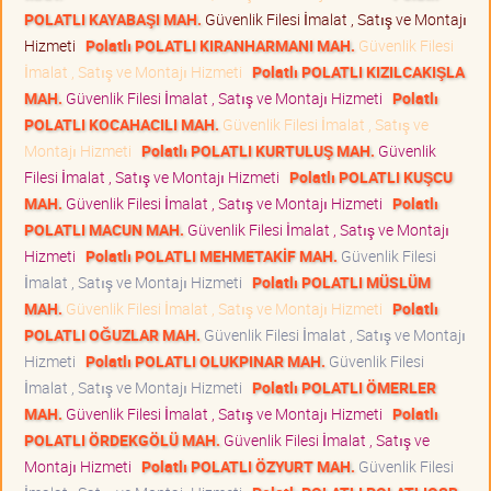
POLATLI KAYABAŞI MAH.
Güvenlik Filesi İmalat , Satış ve Montajı
Hizmeti
Polatlı POLATLI KIRANHARMANI MAH.
Güvenlik Filesi
İmalat , Satış ve Montajı Hizmeti
Polatlı POLATLI KIZILCAKIŞLA
MAH.
Güvenlik Filesi İmalat , Satış ve Montajı Hizmeti
Polatlı
POLATLI KOCAHACILI MAH.
Güvenlik Filesi İmalat , Satış ve
Montajı Hizmeti
Polatlı POLATLI KURTULUŞ MAH.
Güvenlik
Filesi İmalat , Satış ve Montajı Hizmeti
Polatlı POLATLI KUŞCU
MAH.
Güvenlik Filesi İmalat , Satış ve Montajı Hizmeti
Polatlı
POLATLI MACUN MAH.
Güvenlik Filesi İmalat , Satış ve Montajı
Hizmeti
Polatlı POLATLI MEHMETAKİF MAH.
Güvenlik Filesi
İmalat , Satış ve Montajı Hizmeti
Polatlı POLATLI MÜSLÜM
MAH.
Güvenlik Filesi İmalat , Satış ve Montajı Hizmeti
Polatlı
POLATLI OĞUZLAR MAH.
Güvenlik Filesi İmalat , Satış ve Montajı
Hizmeti
Polatlı POLATLI OLUKPINAR MAH.
Güvenlik Filesi
İmalat , Satış ve Montajı Hizmeti
Polatlı POLATLI ÖMERLER
MAH.
Güvenlik Filesi İmalat , Satış ve Montajı Hizmeti
Polatlı
POLATLI ÖRDEKGÖLÜ MAH.
Güvenlik Filesi İmalat , Satış ve
Montajı Hizmeti
Polatlı POLATLI ÖZYURT MAH.
Güvenlik Filesi