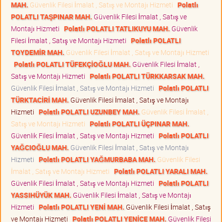
MAH.
Güvenlik Filesi İmalat , Satış ve Montajı Hizmeti
Polatlı
POLATLI TAŞPINAR MAH.
Güvenlik Filesi İmalat , Satış ve
Montajı Hizmeti
Polatlı POLATLI TATLIKUYU MAH.
Güvenlik
Filesi İmalat , Satış ve Montajı Hizmeti
Polatlı POLATLI
TOYDEMİR MAH.
Güvenlik Filesi İmalat , Satış ve Montajı Hizmeti
Polatlı POLATLI TÜFEKÇİOĞLU MAH.
Güvenlik Filesi İmalat ,
Satış ve Montajı Hizmeti
Polatlı POLATLI TÜRKKARSAK MAH.
Güvenlik Filesi İmalat , Satış ve Montajı Hizmeti
Polatlı POLATLI
TÜRKTACİRİ MAH.
Güvenlik Filesi İmalat , Satış ve Montajı
Hizmeti
Polatlı POLATLI UZUNBEY MAH.
Güvenlik Filesi İmalat ,
Satış ve Montajı Hizmeti
Polatlı POLATLI ÜÇPINAR MAH.
Güvenlik Filesi İmalat , Satış ve Montajı Hizmeti
Polatlı POLATLI
YAĞCIOĞLU MAH.
Güvenlik Filesi İmalat , Satış ve Montajı
Hizmeti
Polatlı POLATLI YAĞMURBABA MAH.
Güvenlik Filesi
İmalat , Satış ve Montajı Hizmeti
Polatlı POLATLI YARALI MAH.
Güvenlik Filesi İmalat , Satış ve Montajı Hizmeti
Polatlı POLATLI
YASSIHÜYÜK MAH.
Güvenlik Filesi İmalat , Satış ve Montajı
Hizmeti
Polatlı POLATLI YENİ MAH.
Güvenlik Filesi İmalat , Satış
ve Montajı Hizmeti
Polatlı POLATLI YENİCE MAH.
Güvenlik Filesi