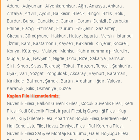
Adana , Adıyaman , Afyonkarahisar , Ağrı , Amasya , Ankara ,
Antalya , Artvin , Aydın , Balıkesir , Bilecik , Bingöl , Bitlis , Bolu ,
Burdur , Bursa , Çanakkale , Çankırı , Çorum , Denizli , Diyarbakır ,
Edirne , Elazığ , Erzincan , Erzurum , Eskişehir , Gaziantep ,
Giresun , Gümüşhane , Hakkari , Hatay , Isparta , Mersin , İstanbul
, İzmir , Kars , Kastamonu , Kayseri , Kırklareli , Kırşehir , Kocaeli ,
Konya , Kütahya , Malatya , Manisa , Kahramanmaraş , Mardin ,
Muğla , Muş , Nevşehir , Niğde , Ordu , Rize , Sakarya , Samsun ,
Siirt , Sinop , Sivas , Tekirdağ , Tokat , Trabzon , Tunceli , Şanlıurfa ,
Uşak , Van , Yozgat , Zonguldak , Aksaray , Bayburt , Karaman ,
Kırıkkale , Batman , Şırnak , Bartın , Ardahan , Iğdır , Yalova ,
Karabük , Kilis , Osmaniye , Düzce
Kaplan File Hizmetlerimiz;
Güvenlik Filesi , Balkon Güvenlik Filesi , Çocuk Güvenlik Filesi , Kedi
Filesi, Kedi Güvenlik Filesi , İnşaat Filesi, İş Güvenliği Filesi , Kuş
Filesi, Kuş Önleme Filesi , Apartman Boşluk Filesi, Merdiven Filesi ,
Halı Saha Üstü File , Havuz Emniyet Filesi , Raf Koruma Filesi ,
Güvenlik Filesi Satış ve Montajı Kurulumu , Galeri Boşluğu Filesi ,