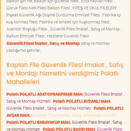
Balkon için file, Balkon için güvenlik filesi , Evcil hayvan filesi
Çocuk Filesi Kedi Filesi Balkon Filesi , KREŞ VE OKUL FİLELERİ ,
İnşaat Güvenlik Ağı Düşme Durdurma Emniyet Filesi , Fabrika içi
kuş konmaz filesi, Fabrika ve binalar için kuşkonmaz filesi ,
Asansör Boşluğu Filesi , Güvenlik Filesi İmalat , Satış ve Montajı ,
Balkon Emniyet Filesi , Hastane Güvenlik Filesi
Güvenlik Filesi İmalat , Satış ve Montajı
satış ve montajı
yaptığımız şehirler;
Kaplan File Güvenlik Filesi İmalat , Satış
ve Montajı hizmetini verdiğimiz Polatlı
Mahalleleri
Polatlı POLATLI ADATOPRAKPINAR MAH.
Güvenlik Filesi İmalat ,
Satış ve Montajı Hizmeti
Polatlı POLATLI AVDANLI MAH.
Güvenlik Filesi İmalat , Satış ve Montajı Hizmeti
Polatlı POLATLI
AVŞAR MAH.
Güvenlik Filesi İmalat , Satış ve Montajı Hizmeti
Polatlı POLATLI BABAYAKUP MAH.
Güvenlik Filesi İmalat , Satış
ve Montajı Hizmeti
Polatlı POLATLI BASRI MAH.
Güvenlik Filesi