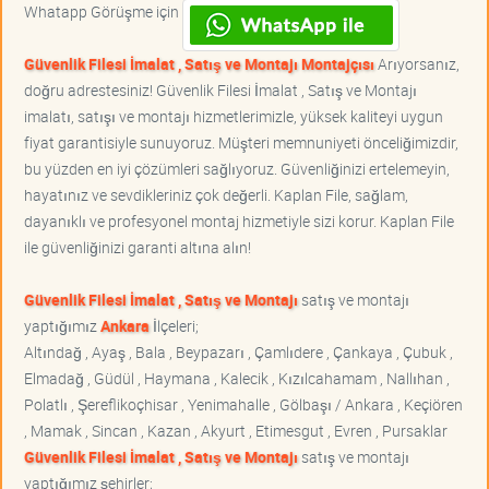
Whatapp Görüşme için
Güvenlik Filesi İmalat , Satış ve Montajı Montajçısı
Arıyorsanız,
doğru adrestesiniz! Güvenlik Filesi İmalat , Satış ve Montajı
imalatı, satışı ve montajı hizmetlerimizle, yüksek kaliteyi uygun
fiyat garantisiyle sunuyoruz. Müşteri memnuniyeti önceliğimizdir,
bu yüzden en iyi çözümleri sağlıyoruz. Güvenliğinizi ertelemeyin,
hayatınız ve sevdikleriniz çok değerli. Kaplan File, sağlam,
dayanıklı ve profesyonel montaj hizmetiyle sizi korur. Kaplan File
ile güvenliğinizi garanti altına alın!
Güvenlik Filesi İmalat , Satış ve Montajı
satış ve montajı
yaptığımız
Ankara
İlçeleri;
Altındağ , Ayaş , Bala , Beypazarı , Çamlıdere , Çankaya , Çubuk ,
Elmadağ , Güdül , Haymana , Kalecik , Kızılcahamam , Nallıhan ,
Polatlı , Şereflikoçhisar , Yenimahalle , Gölbaşı / Ankara , Keçiören
, Mamak , Sincan , Kazan , Akyurt , Etimesgut , Evren , Pursaklar
Güvenlik Filesi İmalat , Satış ve Montajı
satış ve montajı
yaptığımız şehirler;