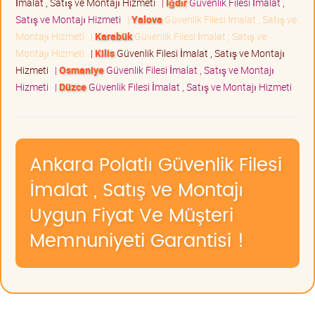
İmalat , Satış ve Montajı Hizmeti
|
Iğdır
Güvenlik Filesi İmalat ,
Satış ve Montajı Hizmeti
|
Yalova
Güvenlik Filesi İmalat , Satış ve
Montajı Hizmeti
|
Karabük
Güvenlik Filesi İmalat , Satış ve
Montajı Hizmeti
|
Kilis
Güvenlik Filesi İmalat , Satış ve Montajı
Hizmeti
|
Osmaniye
Güvenlik Filesi İmalat , Satış ve Montajı
Hizmeti
|
Düzce
Güvenlik Filesi İmalat , Satış ve Montajı Hizmeti
Ankara Polatlı Güvenlik Filesi
İmalat , Satış ve Montajı
Uygun Fiyat Ve Müşteri
Memnuniyeti Garantisi !