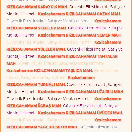
KIZILCAHAMAM SARAYCIK MAH.
Güvenlik Filesi İmalat , Satış ve
Montajı Hizmeti
Kızılcahamam KIZILCAHAMAM SAZAK MAH.
Güvenlik Filesi İmalat , Satış ve Montajı Hizmeti
Kızılcahamam
KIZILCAHAMAM SEMELER MAH.
Güvenlik Filesi İmalat , Satış ve
Montajı Hizmeti
Kızılcahamam KIZILCAHAMAM SEMER MAH.
Güvenlik Filesi İmalat , Satış ve Montajı Hizmeti
Kızılcahamam
KIZILCAHAMAM SÜLELER MAH.
Güvenlik Filesi İmalat , Satış ve
Montajı Hizmeti
Kızılcahamam KIZILCAHAMAM TAHTALAR
MAH.
Güvenlik Filesi İmalat , Satış ve Montajı Hizmeti
Kızılcahamam KIZILCAHAMAM TAŞLICA MAH.
Güvenlik Filesi
İmalat , Satış ve Montajı Hizmeti
Kızılcahamam
KIZILCAHAMAM TURNALI MAH.
Güvenlik Filesi İmalat , Satış ve
Montajı Hizmeti
Kızılcahamam KIZILCAHAMAM UĞURLU MAH.
Güvenlik Filesi İmalat , Satış ve Montajı Hizmeti
Kızılcahamam
KIZILCAHAMAM ÜÇBAŞ MAH.
Güvenlik Filesi İmalat , Satış ve
Montajı Hizmeti
Kızılcahamam KIZILCAHAMAM ÜYÜCEK MAH.
Güvenlik Filesi İmalat , Satış ve Montajı Hizmeti
Kızılcahamam
KIZILCAHAMAM YAĞCIHÜSEYİN MAH.
Güvenlik Filesi İmalat ,