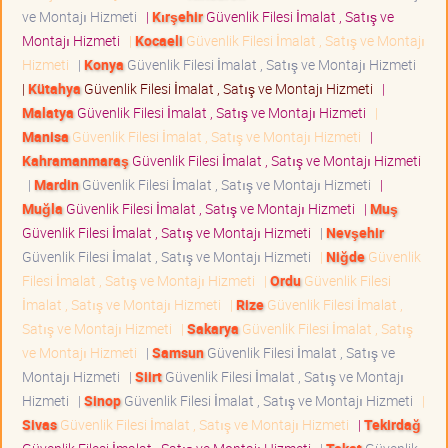
ve Montajı Hizmeti
|
Kırşehir
Güvenlik Filesi İmalat , Satış ve
Montajı Hizmeti
|
Kocaeli
Güvenlik Filesi İmalat , Satış ve Montajı
Hizmeti
|
Konya
Güvenlik Filesi İmalat , Satış ve Montajı Hizmeti
|
Kütahya
Güvenlik Filesi İmalat , Satış ve Montajı Hizmeti
|
Malatya
Güvenlik Filesi İmalat , Satış ve Montajı Hizmeti
|
Manisa
Güvenlik Filesi İmalat , Satış ve Montajı Hizmeti
|
Kahramanmaraş
Güvenlik Filesi İmalat , Satış ve Montajı Hizmeti
|
Mardin
Güvenlik Filesi İmalat , Satış ve Montajı Hizmeti
|
Muğla
Güvenlik Filesi İmalat , Satış ve Montajı Hizmeti
|
Muş
Güvenlik Filesi İmalat , Satış ve Montajı Hizmeti
|
Nevşehir
Güvenlik Filesi İmalat , Satış ve Montajı Hizmeti
|
Niğde
Güvenlik
Filesi İmalat , Satış ve Montajı Hizmeti
|
Ordu
Güvenlik Filesi
İmalat , Satış ve Montajı Hizmeti
|
Rize
Güvenlik Filesi İmalat ,
Satış ve Montajı Hizmeti
|
Sakarya
Güvenlik Filesi İmalat , Satış
ve Montajı Hizmeti
|
Samsun
Güvenlik Filesi İmalat , Satış ve
Montajı Hizmeti
|
Siirt
Güvenlik Filesi İmalat , Satış ve Montajı
Hizmeti
|
Sinop
Güvenlik Filesi İmalat , Satış ve Montajı Hizmeti
|
Sivas
Güvenlik Filesi İmalat , Satış ve Montajı Hizmeti
|
Tekirdağ