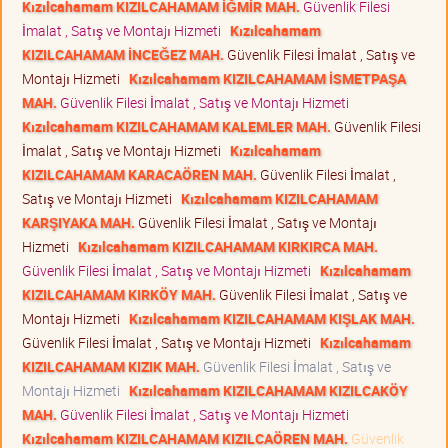
Kızılcahamam KIZILCAHAMAM İĞMİR MAH.
Güvenlik Filesi
İmalat , Satış ve Montajı Hizmeti
Kızılcahamam
KIZILCAHAMAM İNCEĞEZ MAH.
Güvenlik Filesi İmalat , Satış ve
Montajı Hizmeti
Kızılcahamam KIZILCAHAMAM İSMETPAŞA
MAH.
Güvenlik Filesi İmalat , Satış ve Montajı Hizmeti
Kızılcahamam KIZILCAHAMAM KALEMLER MAH.
Güvenlik Filesi
İmalat , Satış ve Montajı Hizmeti
Kızılcahamam
KIZILCAHAMAM KARACAÖREN MAH.
Güvenlik Filesi İmalat ,
Satış ve Montajı Hizmeti
Kızılcahamam KIZILCAHAMAM
KARŞIYAKA MAH.
Güvenlik Filesi İmalat , Satış ve Montajı
Hizmeti
Kızılcahamam KIZILCAHAMAM KIRKIRCA MAH.
Güvenlik Filesi İmalat , Satış ve Montajı Hizmeti
Kızılcahamam
KIZILCAHAMAM KIRKÖY MAH.
Güvenlik Filesi İmalat , Satış ve
Montajı Hizmeti
Kızılcahamam KIZILCAHAMAM KIŞLAK MAH.
Güvenlik Filesi İmalat , Satış ve Montajı Hizmeti
Kızılcahamam
KIZILCAHAMAM KIZIK MAH.
Güvenlik Filesi İmalat , Satış ve
Montajı Hizmeti
Kızılcahamam KIZILCAHAMAM KIZILCAKÖY
MAH.
Güvenlik Filesi İmalat , Satış ve Montajı Hizmeti
Kızılcahamam KIZILCAHAMAM KIZILCAÖREN MAH.
Güvenlik