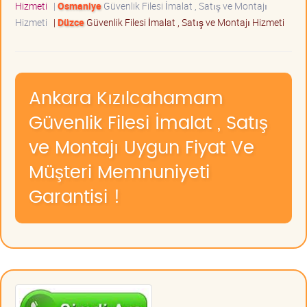
Hizmeti
|
Osmaniye
Güvenlik Filesi İmalat , Satış ve Montajı
Hizmeti
|
Düzce
Güvenlik Filesi İmalat , Satış ve Montajı Hizmeti
Ankara Kızılcahamam
Güvenlik Filesi İmalat , Satış
ve Montajı Uygun Fiyat Ve
Müşteri Memnuniyeti
Garantisi !