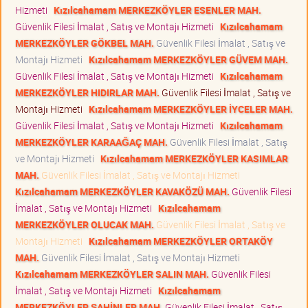
Hizmeti
Kızılcahamam MERKEZKÖYLER ESENLER MAH.
Güvenlik Filesi İmalat , Satış ve Montajı Hizmeti
Kızılcahamam
MERKEZKÖYLER GÖKBEL MAH.
Güvenlik Filesi İmalat , Satış ve
Montajı Hizmeti
Kızılcahamam MERKEZKÖYLER GÜVEM MAH.
Güvenlik Filesi İmalat , Satış ve Montajı Hizmeti
Kızılcahamam
MERKEZKÖYLER HIDIRLAR MAH.
Güvenlik Filesi İmalat , Satış ve
Montajı Hizmeti
Kızılcahamam MERKEZKÖYLER İYCELER MAH.
Güvenlik Filesi İmalat , Satış ve Montajı Hizmeti
Kızılcahamam
MERKEZKÖYLER KARAAĞAÇ MAH.
Güvenlik Filesi İmalat , Satış
ve Montajı Hizmeti
Kızılcahamam MERKEZKÖYLER KASIMLAR
MAH.
Güvenlik Filesi İmalat , Satış ve Montajı Hizmeti
Kızılcahamam MERKEZKÖYLER KAVAKÖZÜ MAH.
Güvenlik Filesi
İmalat , Satış ve Montajı Hizmeti
Kızılcahamam
MERKEZKÖYLER OLUCAK MAH.
Güvenlik Filesi İmalat , Satış ve
Montajı Hizmeti
Kızılcahamam MERKEZKÖYLER ORTAKÖY
MAH.
Güvenlik Filesi İmalat , Satış ve Montajı Hizmeti
Kızılcahamam MERKEZKÖYLER SALIN MAH.
Güvenlik Filesi
İmalat , Satış ve Montajı Hizmeti
Kızılcahamam
MERKEZKÖYLER ŞAHİNLER MAH.
Güvenlik Filesi İmalat , Satış