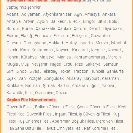
yaptığımız şehirler;
Adana , Adıyaman , Afyonkarahisar , Ağrı , Amasya , Ankara ,
Antalya , Artvin , Aydın , Balıkesir , Bilecik , Bingöl , Bitlis , Bolu ,
Burdur , Bursa , Çanakkale , Çankırı , Çorum , Denizli , Diyarbakır ,
Edirne , Elazığ , Erzincan , Erzurum , Eskişehir , Gaziantep ,
Giresun , Gümüşhane , Hakkari , Hatay , Isparta , Mersin , İstanbul
, İzmir , Kars , Kastamonu , Kayseri , Kırklareli , Kırşehir , Kocaeli ,
Konya , Kütahya , Malatya , Manisa , Kahramanmaraş , Mardin ,
Muğla , Muş , Nevşehir , Niğde , Ordu , Rize , Sakarya , Samsun ,
Siirt , Sinop , Sivas , Tekirdağ , Tokat , Trabzon , Tunceli , Şanlıurfa ,
Uşak , Van , Yozgat , Zonguldak , Aksaray , Bayburt , Karaman ,
Kırıkkale , Batman , Şırnak , Bartın , Ardahan , Iğdır , Yalova ,
Karabük , Kilis , Osmaniye , Düzce
Kaplan File Hizmetlerimiz;
Güvenlik Filesi , Balkon Güvenlik Filesi , Çocuk Güvenlik Filesi , Kedi
Filesi, Kedi Güvenlik Filesi , İnşaat Filesi, İş Güvenliği Filesi , Kuş
Filesi, Kuş Önleme Filesi , Apartman Boşluk Filesi, Merdiven Filesi ,
Halı Saha Üstü File , Havuz Emniyet Filesi , Raf Koruma Filesi ,