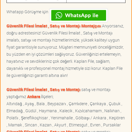
Whatapp Görüşme için
Güvenlik Filesi İmalat , Satış ve Montajı Montajçısı
Arıyorsanız,
doğru adrestesiniz! Güvenlik Filesi İmalat , Satış ve Montajı
imalatı, satışı ve montajı hizmetlerimizle, yüksek kaliteyi uygun
fiyat garantisiyle sunuyoruz. Müşteri memnuniyeti önceliğimizdir,
bu yüzden en iyi çözümleri sağlıyoruz. Güvenliğinizi ertelemeyin,
hayatınız ve sevdikleriniz çok değerli. Kaplan File, sağlam,
dayanıklı ve profesyonel montaj hizmetiyle sizi korur. Kaplan File
ile güvenliğinizi garanti altına alın!
Güvenlik Filesi İmalat , Satış ve Montajı
satış ve montajı
yaptığımız
Ankara
İlçeleri;
Altındağ , Ayaş , Bala , Beypazarı , Çamlıdere , Çankaya , Çubuk ,
Elmadağ , Güdül , Haymana , Kalecik , Kızılcahamam , Nallıhan ,
Polatlı , Şereflikoçhisar , Yenimahalle , Gölbaşı / Ankara , Keçiören
, Mamak , Sincan , Kazan , Akyurt , Etimesgut , Evren , Pursaklar
Güvenlik Filesi İmalat , Satış ve Montajı
satış ve montajı