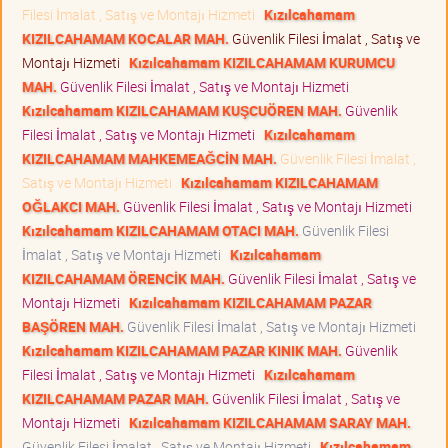
Filesi İmalat , Satış ve Montajı Hizmeti
Kızılcahamam
KIZILCAHAMAM KOCALAR MAH.
Güvenlik Filesi İmalat , Satış ve
Montajı Hizmeti
Kızılcahamam KIZILCAHAMAM KURUMCU
MAH.
Güvenlik Filesi İmalat , Satış ve Montajı Hizmeti
Kızılcahamam KIZILCAHAMAM KUŞCUÖREN MAH.
Güvenlik
Filesi İmalat , Satış ve Montajı Hizmeti
Kızılcahamam
KIZILCAHAMAM MAHKEMEAĞCİN MAH.
Güvenlik Filesi İmalat ,
Satış ve Montajı Hizmeti
Kızılcahamam KIZILCAHAMAM
OĞLAKCI MAH.
Güvenlik Filesi İmalat , Satış ve Montajı Hizmeti
Kızılcahamam KIZILCAHAMAM OTACI MAH.
Güvenlik Filesi
İmalat , Satış ve Montajı Hizmeti
Kızılcahamam
KIZILCAHAMAM ÖRENCİK MAH.
Güvenlik Filesi İmalat , Satış ve
Montajı Hizmeti
Kızılcahamam KIZILCAHAMAM PAZAR
BAŞÖREN MAH.
Güvenlik Filesi İmalat , Satış ve Montajı Hizmeti
Kızılcahamam KIZILCAHAMAM PAZAR KINIK MAH.
Güvenlik
Filesi İmalat , Satış ve Montajı Hizmeti
Kızılcahamam
KIZILCAHAMAM PAZAR MAH.
Güvenlik Filesi İmalat , Satış ve
Montajı Hizmeti
Kızılcahamam KIZILCAHAMAM SARAY MAH.
Güvenlik Filesi İmalat , Satış ve Montajı Hizmeti
Kızılcahamam