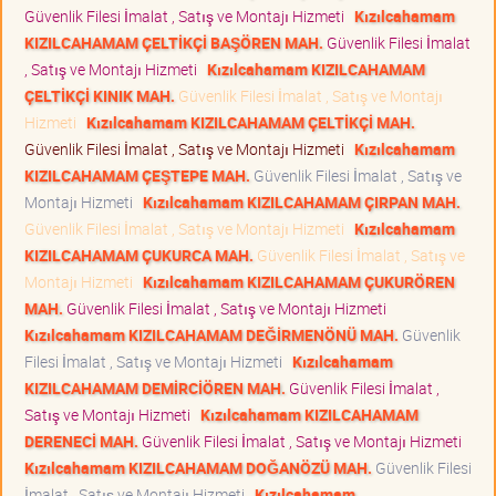
Güvenlik Filesi İmalat , Satış ve Montajı Hizmeti
Kızılcahamam
KIZILCAHAMAM ÇELTİKÇİ BAŞÖREN MAH.
Güvenlik Filesi İmalat
, Satış ve Montajı Hizmeti
Kızılcahamam KIZILCAHAMAM
ÇELTİKÇİ KINIK MAH.
Güvenlik Filesi İmalat , Satış ve Montajı
Hizmeti
Kızılcahamam KIZILCAHAMAM ÇELTİKÇİ MAH.
Güvenlik Filesi İmalat , Satış ve Montajı Hizmeti
Kızılcahamam
KIZILCAHAMAM ÇEŞTEPE MAH.
Güvenlik Filesi İmalat , Satış ve
Montajı Hizmeti
Kızılcahamam KIZILCAHAMAM ÇIRPAN MAH.
Güvenlik Filesi İmalat , Satış ve Montajı Hizmeti
Kızılcahamam
KIZILCAHAMAM ÇUKURCA MAH.
Güvenlik Filesi İmalat , Satış ve
Montajı Hizmeti
Kızılcahamam KIZILCAHAMAM ÇUKURÖREN
MAH.
Güvenlik Filesi İmalat , Satış ve Montajı Hizmeti
Kızılcahamam KIZILCAHAMAM DEĞİRMENÖNÜ MAH.
Güvenlik
Filesi İmalat , Satış ve Montajı Hizmeti
Kızılcahamam
KIZILCAHAMAM DEMİRCİÖREN MAH.
Güvenlik Filesi İmalat ,
Satış ve Montajı Hizmeti
Kızılcahamam KIZILCAHAMAM
DERENECİ MAH.
Güvenlik Filesi İmalat , Satış ve Montajı Hizmeti
Kızılcahamam KIZILCAHAMAM DOĞANÖZÜ MAH.
Güvenlik Filesi
İmalat , Satış ve Montajı Hizmeti
Kızılcahamam