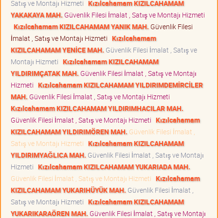
Satış ve Montajı Hizmeti
Kızılcahamam KIZILCAHAMAM
YAKAKAYA MAH.
Güvenlik Filesi İmalat , Satış ve Montajı Hizmeti
Kızılcahamam KIZILCAHAMAM YANIK MAH.
Güvenlik Filesi
İmalat , Satış ve Montajı Hizmeti
Kızılcahamam
KIZILCAHAMAM YENİCE MAH.
Güvenlik Filesi İmalat , Satış ve
Montajı Hizmeti
Kızılcahamam KIZILCAHAMAM
YILDIRIMÇATAK MAH.
Güvenlik Filesi İmalat , Satış ve Montajı
Hizmeti
Kızılcahamam KIZILCAHAMAM YILDIRIMDEMİRCİLER
MAH.
Güvenlik Filesi İmalat , Satış ve Montajı Hizmeti
Kızılcahamam KIZILCAHAMAM YILDIRIMHACILAR MAH.
Güvenlik Filesi İmalat , Satış ve Montajı Hizmeti
Kızılcahamam
KIZILCAHAMAM YILDIRIMÖREN MAH.
Güvenlik Filesi İmalat ,
Satış ve Montajı Hizmeti
Kızılcahamam KIZILCAHAMAM
YILDIRIMYAĞLICA MAH.
Güvenlik Filesi İmalat , Satış ve Montajı
Hizmeti
Kızılcahamam KIZILCAHAMAM YUKARIADA MAH.
Güvenlik Filesi İmalat , Satış ve Montajı Hizmeti
Kızılcahamam
KIZILCAHAMAM YUKARIHÜYÜK MAH.
Güvenlik Filesi İmalat ,
Satış ve Montajı Hizmeti
Kızılcahamam KIZILCAHAMAM
YUKARIKARAÖREN MAH.
Güvenlik Filesi İmalat , Satış ve Montajı