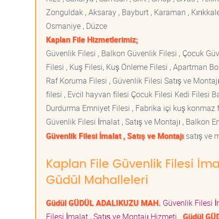
Zonguldak , Aksaray , Bayburt , Karaman , Kırıkkale ,
Osmaniye , Düzce
Kaplan File Hizmetlerimiz;
Güvenlik Filesi , Balkon Güvenlik Filesi , Çocuk Güven
Filesi , Kuş Filesi, Kuş Önleme Filesi , Apartman Boş
Raf Koruma Filesi , Güvenlik Filesi Satış ve Montajı
filesi , Evcil hayvan filesi Çocuk Filesi Kedi File
Durdurma Emniyet Filesi , Fabrika içi kuş konmaz fi
Güvenlik Filesi İmalat , Satış ve Montajı , Balkon E
Güvenlik Filesi İmalat , Satış ve Montajı
satış ve m
Kaplan File Güvenlik Filesi İma
Güdül Mahalleleri
Güdül GÜDÜL ADALIKUZU MAH.
Güvenlik Filesi 
Filesi İmalat , Satış ve Montajı Hizmeti
Güdül GÜ