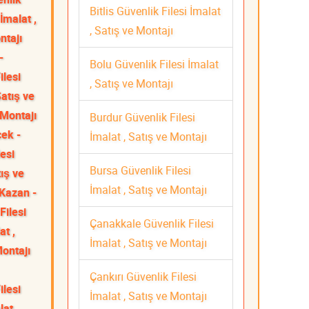
Bitlis Güvenlik Filesi İmalat
İmalat ,
, Satış ve Montajı
ntajı
-
Bolu Güvenlik Filesi İmalat
ilesi
, Satış ve Montajı
Satış ve
 Montajı
Burdur Güvenlik Filesi
cek -
İmalat , Satış ve Montajı
esi
Bursa Güvenlik Filesi
tış ve
İmalat , Satış ve Montajı
Kazan -
Filesi
Çanakkale Güvenlik Filesi
at ,
İmalat , Satış ve Montajı
Montajı
Çankırı Güvenlik Filesi
lesi
İmalat , Satış ve Montajı
at ,