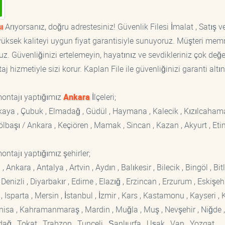
ı
Arıyorsanız, doğru adrestesiniz! Güvenlik Filesi İmalat , Satış v
, yüksek kaliteyi uygun fiyat garantisiyle sunuyoruz. Müşteri mem
z. Güvenliğinizi ertelemeyin, hayatınız ve sevdikleriniz çok değer
 hizmetiyle sizi korur. Kaplan File ile güvenliğinizi garanti altın
montajı yaptığımız
Ankara
İlçeleri;
ankaya , Çubuk , Elmadağ , Güdül , Haymana , Kalecik , Kızılcaham
 Gölbaşı / Ankara , Keçiören , Mamak , Sincan , Kazan , Akyurt , Eti
ontajı yaptığımız şehirler;
kara , Antalya , Artvin , Aydın , Balıkesir , Bilecik , Bingöl , Bitli
enizli , Diyarbakır , Edirne , Elazığ , Erzincan , Erzurum , Eskişehi
sparta , Mersin , İstanbul , İzmir , Kars , Kastamonu , Kayseri , K
Manisa , Kahramanmaraş , Mardin , Muğla , Muş , Nevşehir , Niğde ,
rdağ , Tokat , Trabzon , Tunceli , Şanlıurfa , Uşak , Van , Yozgat ,