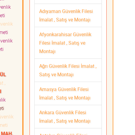
enlik
Adıyaman Güvenlik Filesi
meti
İmalat , Satış ve Montajı
venlik
zmeti
Afyonkarahisar Güvenlik
venlik
Filesi İmalat , Satış ve
eti
Montajı
Ağrı Güvenlik Filesi İmalat ,
Satış ve Montajı
DÜL
t ,
Amasya Güvenlik Filesi
l
İmalat , Satış ve Montajı
lik
meti
Ankara Güvenlik Filesi
venlik
İmalat , Satış ve Montajı
zmeti
 MAH.