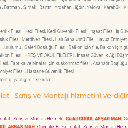
 Batman , Şırnak , Bartın , Ardahan , Iğdır , Yalova , Karabük , Kil
lik Filesi , Kedi Filesi, Kedi Güvenlik Filesi , İnşaat Filesi, İş Gü
luk Filesi, Merdiven Filesi , Halı Saha Üstü File , Havuz Emniyet F
 Kurulumu , Galeri Boşluğu Filesi , Balkon için file, Balkon için g
si Balkon Filesi , KREŞ VE OKUL FİLELERİ , İnşaat Güvenlik Ağı Düş
lesi, Fabrika ve binalar için kuşkonmaz filesi , Asansör Boşluğu F
mniyet Filesi , Hastane Güvenlik Filesi
ontajı yaptığımız şehirler;
lat , Satış ve Montajı hizmetini verdiği
İmalat , Satış ve Montajı Hizmeti
Güdül GÜDÜL AFŞAR MAH.
Gü
DÜL AKBAŞ MAH.
Güvenlik Filesi İmalat , Satış ve Montajı Hiz