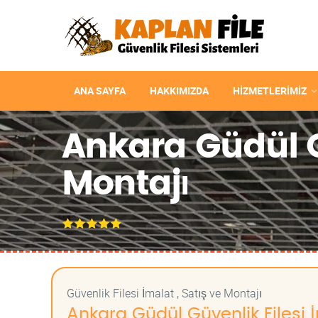
ANA SAYFA
HAKKIMIZDA
HIZMETLERIMIZ
Ankara Güdül Gü
Montajı
Güvenlik Filesi İmalat , Satış ve Montajı
Ankara Güdül Güvenlik Filesi İm