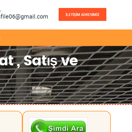
 :
İLETİŞİM ADRESİMİZ
nfile06@gmail.com
M
t , Satış ve