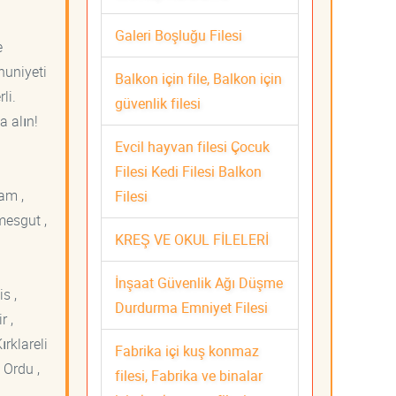
Galeri Boşluğu Filesi
e
nuniyeti
Balkon için file, Balkon için
li.
güvenlik filesi
a alın!
Evcil hayvan filesi Çocuk
Filesi Kedi Filesi Balkon
am ,
Filesi
mesgut ,
KREŞ VE OKUL FİLELERİ
İnşaat Güvenlik Ağı Düşme
s ,
Durdurma Emniyet Filesi
r ,
ırklareli
Fabrika içi kuş konmaz
 Ordu ,
filesi, Fabrika ve binalar