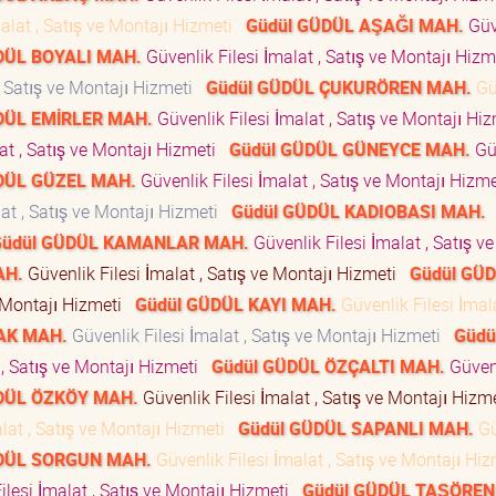
alat , Satış ve Montajı Hizmeti
Güdül GÜDÜL AŞAĞI MAH.
Güv
DÜL BOYALI MAH.
Güvenlik Filesi İmalat , Satış ve Montajı Hiz
, Satış ve Montajı Hizmeti
Güdül GÜDÜL ÇUKURÖREN MAH.
Gü
DÜL EMİRLER MAH.
Güvenlik Filesi İmalat , Satış ve Montajı Hi
at , Satış ve Montajı Hizmeti
Güdül GÜDÜL GÜNEYCE MAH.
Gü
DÜL GÜZEL MAH.
Güvenlik Filesi İmalat , Satış ve Montajı Hizm
lat , Satış ve Montajı Hizmeti
Güdül GÜDÜL KADIOBASI MAH.
Güdül GÜDÜL KAMANLAR MAH.
Güvenlik Filesi İmalat , Satış ve
AH.
Güvenlik Filesi İmalat , Satış ve Montajı Hizmeti
Güdül GÜ
e Montajı Hizmeti
Güdül GÜDÜL KAYI MAH.
Güvenlik Filesi İmala
AK MAH.
Güvenlik Filesi İmalat , Satış ve Montajı Hizmeti
Güdü
 , Satış ve Montajı Hizmeti
Güdül GÜDÜL ÖZÇALTI MAH.
Güven
DÜL ÖZKÖY MAH.
Güvenlik Filesi İmalat , Satış ve Montajı Hiz
lat , Satış ve Montajı Hizmeti
Güdül GÜDÜL SAPANLI MAH.
Gü
DÜL SORGUN MAH.
Güvenlik Filesi İmalat , Satış ve Montajı Hi
ilesi İmalat , Satış ve Montajı Hizmeti
Güdül GÜDÜL TAŞÖREN