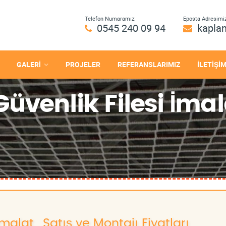
Telefon Numaramız:
Eposta Adresimiz
0545 240 09 94
kapla
GALERİ
PROJELER
REFERANSLARIMIZ
İLETİŞİ
venlik Filesi İmala
alat , Satış ve Montajı Fiyatları