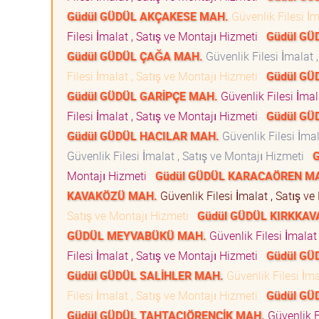
Güdül GÜDÜL AKÇAKESE MAH.
Güvenlik Filesi İm
Filesi İmalat , Satış ve Montajı Hizmeti
Güdül GÜ
Güdül GÜDÜL ÇAĞA MAH.
Güvenlik Filesi İmalat 
Filesi İmalat , Satış ve Montajı Hizmeti
Güdül GÜ
Güdül GÜDÜL GARİPÇE MAH.
Güvenlik Filesi İmal
Filesi İmalat , Satış ve Montajı Hizmeti
Güdül GÜ
Güdül GÜDÜL HACILAR MAH.
Güvenlik Filesi İma
Güvenlik Filesi İmalat , Satış ve Montajı Hizmeti
Montajı Hizmeti
Güdül GÜDÜL KARACAÖREN M
KAVAKÖZÜ MAH.
Güvenlik Filesi İmalat , Satış v
Satış ve Montajı Hizmeti
Güdül GÜDÜL KIRKKAV
GÜDÜL MEYVABÜKÜ MAH.
Güvenlik Filesi İmalat
Filesi İmalat , Satış ve Montajı Hizmeti
Güdül GÜ
Güdül GÜDÜL SALİHLER MAH.
Güvenlik Filesi İma
Filesi İmalat , Satış ve Montajı Hizmeti
Güdül GÜ
Güdül GÜDÜL TAHTACIÖRENCİK MAH.
Güvenlik F