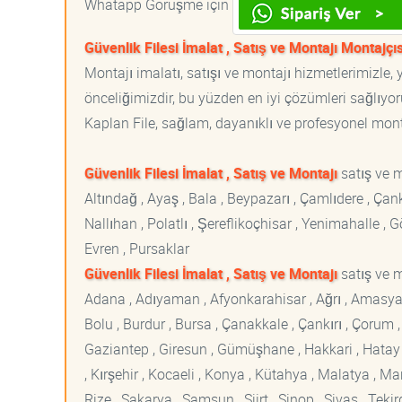
Whatapp Görüşme için
Güvenlik Filesi İmalat , Satış ve Montajı Montajçıs
Montajı imalatı, satışı ve montajı hizmetlerimizle
önceliğimizdir, bu yüzden en iyi çözümleri sağlıyoru
Kaplan File, sağlam, dayanıklı ve profesyonel montaj
Güvenlik Filesi İmalat , Satış ve Montajı
satış ve 
Altındağ , Ayaş , Bala , Beypazarı , Çamlıdere , Ç
Nallıhan , Polatlı , Şereflikoçhisar , Yenimahalle ,
Evren , Pursaklar
Güvenlik Filesi İmalat , Satış ve Montajı
satış ve m
Adana , Adıyaman , Afyonkarahisar , Ağrı , Amasya , An
Bolu , Burdur , Bursa , Çanakkale , Çankırı , Çorum , D
Gaziantep , Giresun , Gümüşhane , Hakkari , Hatay , I
, Kırşehir , Kocaeli , Konya , Kütahya , Malatya , 
Rize , Sakarya , Samsun , Siirt , Sinop , Sivas , Teki