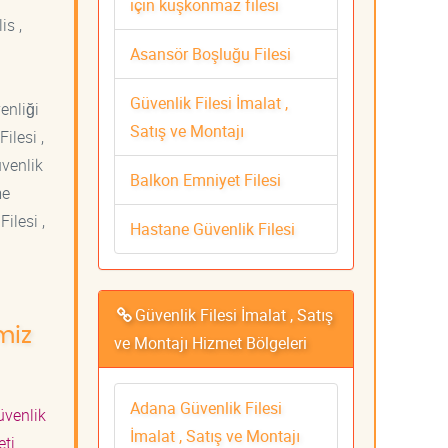
için kuşkonmaz filesi
is ,
Asansör Boşluğu Filesi
Güvenlik Filesi İmalat ,
venliği
Satış ve Montajı
ilesi ,
üvenlik
Balkon Emniyet Filesi
me
ilesi ,
Hastane Güvenlik Filesi
Güvenlik Filesi İmalat , Satış
miz
ve Montajı Hizmet Bölgeleri
Adana Güvenlik Filesi
venlik
İmalat , Satış ve Montajı
meti